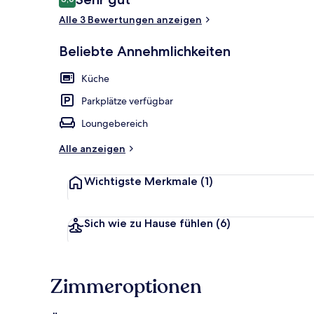
8,0 von 10.
Alle 3 Bewertungen anzeigen
Premium Appa
Beliebte Annehmlichkeiten
Küche
Parkplätze verfügbar
Loungebereich
Alle anzeigen
Wichtigste Merkmale
(1)
Sich wie zu Hause fühlen
(6)
Zimmeroptionen