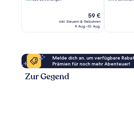
10,
10,
Wunderbar,
Wunderbar,
Der
59 €
628
6
Preis
Bewertungen
Bewertungen
inkl. Steuern & Gebühren
beträgt
9. Aug.–10. Aug.
59 €
Melde dich an, um verfügbare Rabat
Prämien für noch mehr Abenteuer!
Zur Gegend