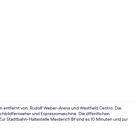
Premium 4 A
en entfernt von: Rudolf Weber-Arena und Westfield Centro. Die
achbildfernseher und Espressomaschine. Die öffentlichen
Zur Stadtbahn-Haltestelle Meiderich Bf sind es 10 Minuten und zur
Premium App