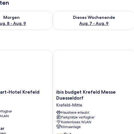
aten
 - Aug. 8.
 Verfügbarkeit für morgen, Aug. 8 - Aug. 9.
Überprüfe die Verfügbarkeit für dies
Morgen
Dieses Wochenende
ug. 8 - Aug. 9
Aug. 7 - Aug. 9
-Hotel Krefeld
ibis budget Krefeld Messe Duesseldo
ibis
art-Hotel Krefeld
ibis budget Krefeld Messe
budget
Duesseldorf
Krefeld
Krefeld-Mitte
Messe
erfügbar
Duesseldorf
Haustiere erlaubt
 WLAN
Parkplätze verfügbar
Krefeld-
Kostenloses WLAN
Mitte
Klimaanlage
ar
ngen