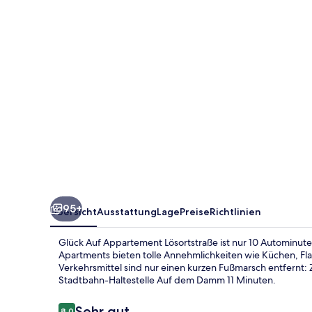
95+
Übersicht
Ausstattung
Lage
Preise
Richtlinien
Glück Auf Appartement Lösortstraße ist nur 10 Autominut
Apartments bieten tolle Annehmlichkeiten wie Küchen, Fl
Verkehrsmittel sind nur einen kurzen Fußmarsch entfernt: 
Stadtbahn-Haltestelle Auf dem Damm 11 Minuten.
Bewertungen
Sehr gut
8,0