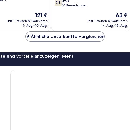
7.8
Gut
7,8
von
67 Bewertungen
10,
Der
Der
121 €
63 €
Gut,
Preis
Preis
67
inkl. Steuern & Gebühren
inkl. Steuern & Gebühren
beträgt
beträgt
9. Aug.–10. Aug.
14. Aug.–15. Aug.
Bewertungen
121 €
63 €
Ähnliche Unterkünfte vergleichen
te und Vorteile anzuzeigen. Mehr