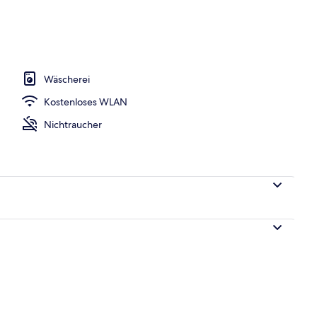
rtement | Wohnbereich | Flachbildfernseher
Wäscherei
Kostenloses WLAN
Nichtraucher