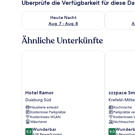
Überprüfe die Verfügbarkeit für diese D
Überprüfe die Verfügbarkeit für heute Nacht, Aug. 7
Überprüfe die
Heute Nacht
Aug. 7 - Aug. 8
A
Ähnliche Unterkünfte
Hotel Ramor
zzzpace Smart
Hotel
zzzpace
Hotel Ramor
zzzpace Sm
Ramor
Smart-
Duisburg Süd
Krefeld-Mitte
Duisburg
Hotel
Haustiere erlaubt
Kochnische
Süd
Krefeld
Kostenlose Parkplätze
Parkplätze v
Krefeld-
Kostenloses WLAN
Kostenloses
Mitte
Wäscherei
Nichtraucher
9.2
9.0
Wunderbar
Wunderb
9,2
9,0
von
von
628 Bewertungen
6 Bewertu