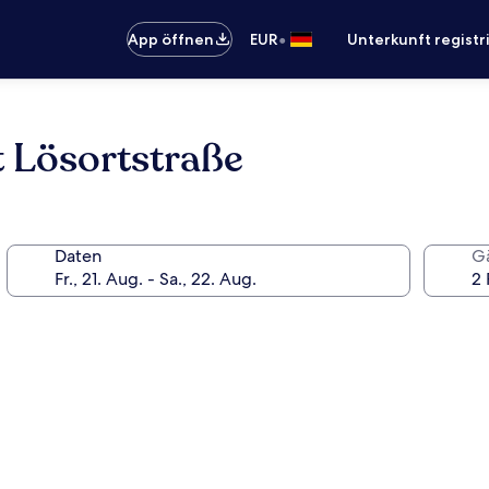
•
App öffnen
EUR
Unterkunft registr
 Lösortstraße
Daten
G