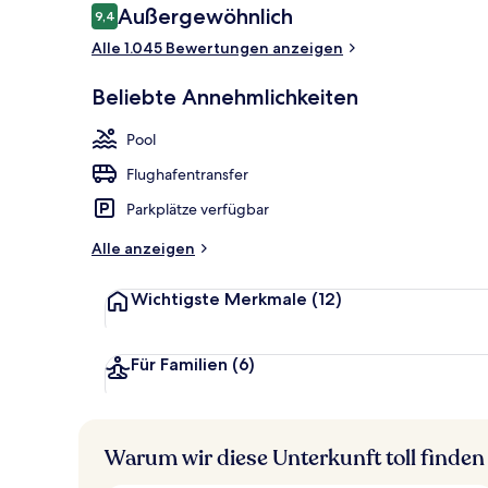
Bewertungen
Außergewöhnlich
9,4
9,4 von 10.
Alle 1.045 Bewertungen anzeigen
Außenpool, S
Beliebte Annehmlichkeiten
Pool
Flughafentransfer
Parkplätze verfügbar
Alle anzeigen
Wichtigste Merkmale
(12)
Für Familien
(6)
Warum wir diese Unterkunft toll finden