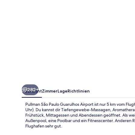
Airport
282+
Übersicht
Zimmer
Lage
Richtlinien
Pullman São Paulo Guarulhos Airport ist nur 5 km vom Flug
Uhr). Du kannst dir Tiefengewebe-Massagen, Aromathera
Frühstück, Mittagessen und Abendessen geöffnet. Als weite
Außenpool, eine Poolbar und ein Fitnesscenter. Anderen R
Flughafen sehr gut.