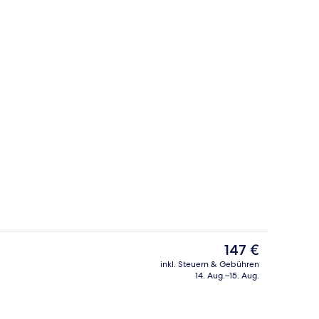
ie, Warmsteinmassagen, Tiefengewebe-Massagen, Sportmassagen
Bar (in der Unterkunft)
Der
147 €
aktuelle
inkl. Steuern & Gebühren
Preis
14. Aug.–15. Aug.
Mittagessen und Abendessen
Rezeption
beträgt
147 €.