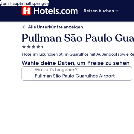
Zum Hauptinhalt springen
Reisen buchen
Alle Unterkünfte anzeigen
Pullman São Paulo Gua
4.5-
Sterne-
Hotel im luxuriösen Stil in Guarulhos mit Außenpool sowie R
Unterkunft
Wähle deine Daten, um Preise zu sehen
Wo soll’s hingehen?
Fotogalerie
von
Pullman
São
Paulo
Guarulhos