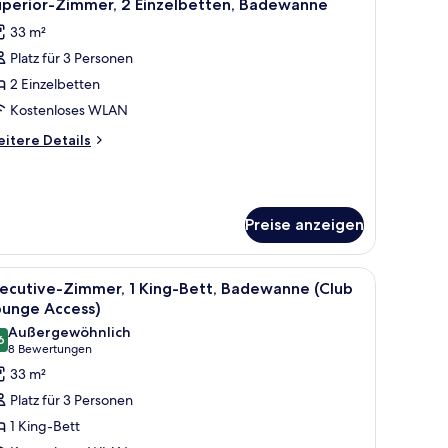
7
uperior-Zimmer, 2 Einzelbetten, Badewanne
otos
33 m²
ür
Platz für 3 Personen
uperior-
immer,
2 Einzelbetten
 Einzelbetten,
Kostenloses WLAN
adewanne
itere
itere Details
nzeigen
tails
r
perior-
mmer,
Preise anzeigen
Einzelbetten,
adewanne
, Stuhl und Fernseher.
le
Executive-Zimmer, 1 King-Bett, Badewanne (Cl
7
xecutive-Zimmer, 1 King-Bett, Badewanne (Club
otos
ounge Access)
ür
Außergewöhnlich
6
xecutive-
9,6 von 10
(8
8 Bewertungen
immer,
Bewertungen)
33 m²
King-
Platz für 3 Personen
ett,
1 King-Bett
adewanne