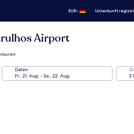
•
EUR
Unterkunft registr
rulhos Airport
estaurant
Daten
G