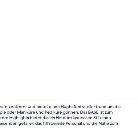
Aromatherap
hafen entfernt und bietet einen Flughafentransfer (rund um die
pie oder Maniküre und Pediküre gönnen. Das BASE ist zum
re Highlights bietet dieses Hotel im luxuriösen Stil einen
Frühstück, 
eisenden gefallen das hilfsbereite Personal und die Nähe zum