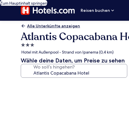
Zum Hauptinhalt springen
Reisen buchen
Alle Unterkünfte anzeigen
Atlantis Copacabana H
3.0-
Sterne-
Hotel mit Außenpool - Strand von Ipanema (0,4 km)
Unterkunft
Wähle deine Daten, um Preise zu sehen
Wo soll’s hingehen?
Fotogalerie
von
Atlantis
Copacabana
Hotel