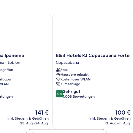
 Ipanema
B&B Hotels RJ Copacabana Forte
B&B
ria Ipanema
B&B Hotels RJ Copacabana Forte
Hotels
ma - Leblon
Copacabana
RJ
egriffen
Pool
Copacabana
Haustiere erlaubt
Forte
erfügbar
Kostenloses WLAN
Copacabana
 WLAN
Klimaanlage
8.4
Sehr gut
8,4
von
rtungen
1.008 Bewertungen
10,
Sehr
Der
Der
141 €
100 €
gut,
Preis
Preis
1.008
inkl. Steuern & Gebühren
inkl. Steuern & Gebühren
beträgt
beträgt
Bewertungen
23. Aug.–24. Aug.
10. Aug.–11. Aug.
141 €
100 €