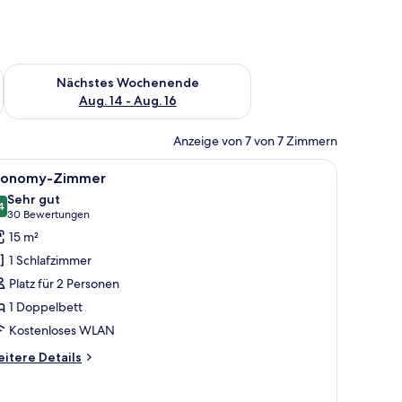
es Wochenende, Aug. 7 - Aug. 9.
Überprüfe die Verfügbarkeit für nächstes Wochenende, Aug. 1
Nächstes Wochenende
Aug. 14 - Aug. 16
Anzeige von 7 von 7 Zimmern
en Fernseher und zwei gerahmten Bildern.
, einem Schreibtisch mit zwei Stühlen, einem Fernseher und einem Fenster mi
le
Ein Hotelzimmer mit Bett, Nachttisch, Lampe,
7
conomy-Zimmer
otos
Sehr gut
ür
4
8,4 von 10
(30
30 Bewertungen
conomy-
Bewertungen)
15 m²
immer
1 Schlafzimmer
nzeigen
Platz für 2 Personen
1 Doppelbett
Kostenloses WLAN
itere
itere Details
tails
r