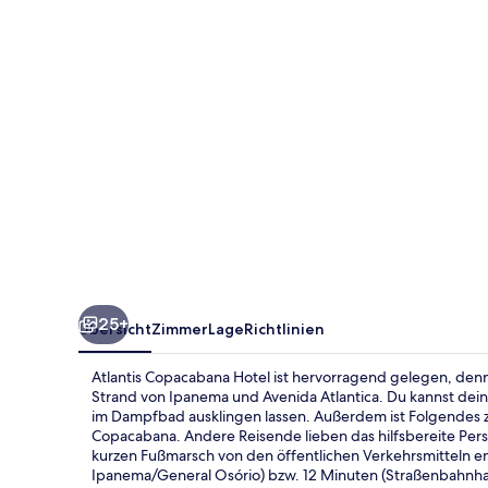
25+
Übersicht
Zimmer
Lage
Richtlinien
Atlantis Copacabana Hotel ist hervorragend gelegen, den
Strand von Ipanema und Avenida Atlantica. Du kannst de
im Dampfbad ausklingen lassen. Außerdem ist Folgendes z
Copacabana. Andere Reisende lieben das hilfsbereite Perso
kurzen Fußmarsch von den öffentlichen Verkehrsmitteln e
Ipanema/General Osório) bzw. 12 Minuten (Straßenbahnhalt