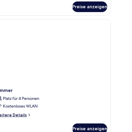
onomy-
immer
Preise anzeigen
immer
Platz für 4 Personen
Kostenloses WLAN
itere
itere Details
tails
r
Preise anzeigen
immer