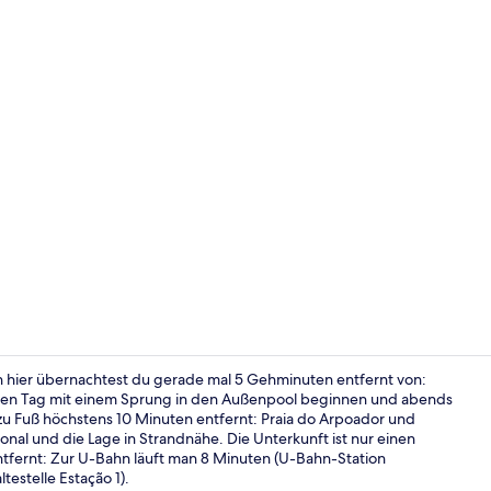
Ausblick vo
n hier übernachtest du gerade mal 5 Gehminuten entfernt von:
inen Tag mit einem Sprung in den Außenpool beginnen und abends
u Fuß höchstens 10 Minuten entfernt: Praia do Arpoador und
Fassade der
nal und die Lage in Strandnähe. Die Unterkunft ist nur einen
ntfernt: Zur U-Bahn läuft man 8 Minuten (U-Bahn-Station
estelle Estação 1).