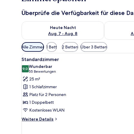
Überprüfe die Verfügbarkeit für diese D
Überprüfe die Verfügbarkeit für heute Nacht, Aug. 7
Überprüfe die
Heute Nacht
Aug. 7 - Aug. 8
A
Verfügbare
Alle Zimmer
1 Bett
2 Betten
Über 3 Betten
Filter
Alle
Ein Hotelzimmer mit einem gro
für
9
Standardzimmer
Fotos
Zimmer
Wunderbar
für
9,0
9,0 von 10
(55
55 Bewertungen
Standardzimmer
Bewertungen)
25 m²
anzeigen
1 Schlafzimmer
Platz für 2 Personen
1 Doppelbett
Kostenloses WLAN
Weitere
Weitere Details
Details
für