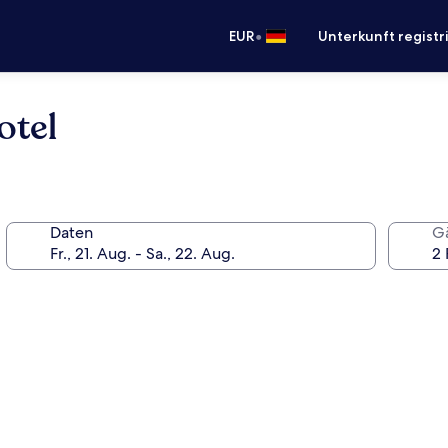
•
EUR
Unterkunft registr
otel
Daten
G