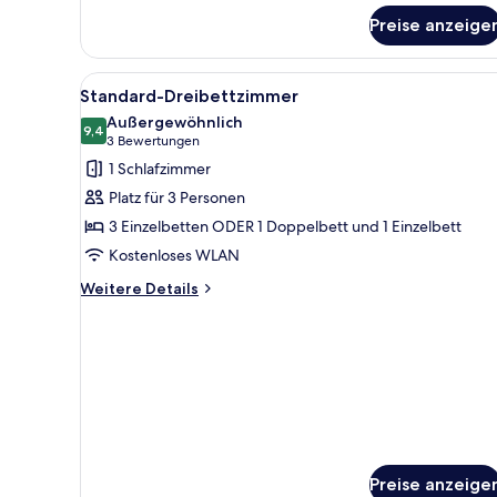
Standardzimmer
Preise anzeige
Alle
Ein Hotelzimmer mit drei Einz
7
Standard-Dreibettzimmer
Fotos
Außergewöhnlich
für
9,4
9,4 von 10
(3
3 Bewertungen
Standard-
Bewertungen)
1 Schlafzimmer
Dreibettzimmer
Platz für 3 Personen
anzeigen
3 Einzelbetten ODER 1 Doppelbett und 1 Einzelbett
Kostenloses WLAN
Weitere
Weitere Details
Details
für
Standard-
Dreibettzimmer
Preise anzeige