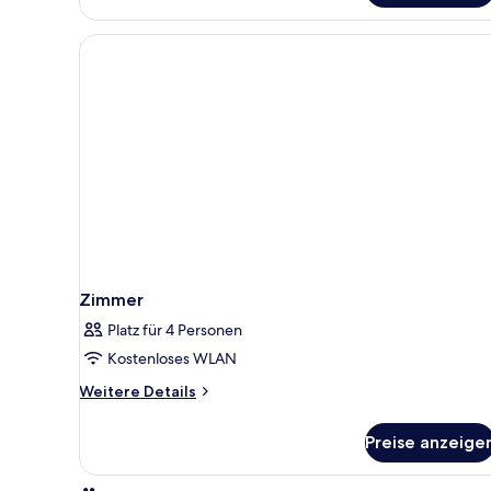
Zimmer
Platz für 4 Personen
Kostenloses WLAN
Weitere
Weitere Details
Details
für
Preise anzeige
Zimmer