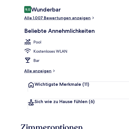
Bewertungen
Wunderbar
9,0
9,0 von 10.
Alle 1.007 Bewertungen anzeigen
Außenpool
Beliebte Annehmlichkeiten
Pool
Kostenloses WLAN
Bar
Alle anzeigen
Wichtigste Merkmale
(11)
Sich wie zu Hause fühlen
(6)
Zimmeroptionen