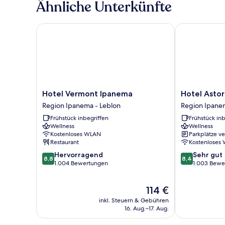
Ähnliche Unterkünfte
Hotel Vermont Ipanema
Hotel Astoria
Hotel
Hotel
Hotel Vermont Ipanema
Hotel Asto
Vermont
Astoria
Region Ipanema - Leblon
Region Ipane
Ipanema
Ipanema
Frühstück inbegriffen
Frühstück inb
Region
Region
Wellness
Wellness
Ipanema
Ipanema
Kostenloses WLAN
Parkplätze v
-
-
Restaurant
Kostenloses
Leblon
Leblon
8.8
8.4
Hervorragend
Sehr gut
8,8
8,4
von
von
1.004 Bewertungen
1.003 Bewe
10,
10,
Hervorragend,
Sehr
Der
114 €
1.004
gut,
Preis
Bewertungen
1.003
inkl. Steuern & Gebühren
beträgt
Bewertungen
16. Aug.–17. Aug.
114 €