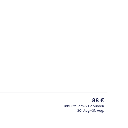
m Zimmer
Rezeption
Der
88 €
aktuelle
inkl. Steuern & Gebühren
Preis
30. Aug.–31. Aug.
 Unterkunft
Terrasse/Patio
beträgt
88 €.