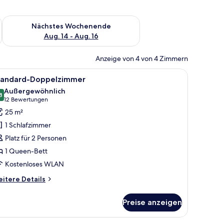
es Wochenende, Aug. 7 - Aug. 9.
Überprüfe die Verfügbarkeit für nächstes Wochenende, Aug. 1
Nächstes Wochenende
Aug. 14 - Aug. 16
Anzeige von 4 von 4 Zimmern
en Bild an der Wand.
erbettwaren, Minibar, Zimmersafe, Schreibtisch
le
Ein Hotelzimmer mit einem großen Bett, zwei 
6
tandard-Doppelzimmer
otos
Außergewöhnlich
ür
8
9,8 von 10
(12
12 Bewertungen
tandard-
Bewertungen)
25 m²
oppelzimmer
1 Schlafzimmer
nzeigen
Platz für 2 Personen
1 Queen-Bett
Kostenloses WLAN
itere
itere Details
tails
r
Preise anzeigen
andard-
ppelzimmer