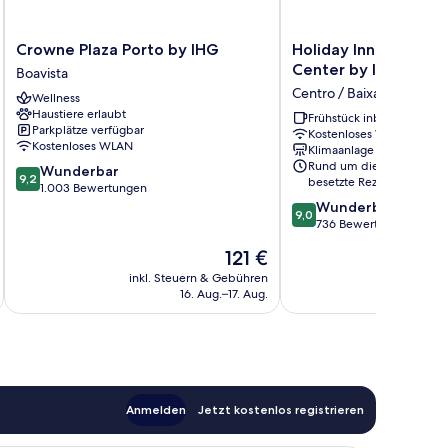
Crowne
Holiday
Crowne Plaza Porto by IHG
Holiday Inn Express 
Plaza
Inn
Center by IHG
Boavista
Porto
Express
Centro / Baixa
Wellness
by
Porto
Haustiere erlaubt
IHG
City
Frühstück inbegriffen
Parkplätze verfügbar
Kostenloses WLAN
Boavista
Center
Kostenloses WLAN
Klimaanlage
by
Rund um die Uhr
9.2
Wunderbar
IHG
9,2
besetzte Rezeption
von
1.003 Bewertungen
Centro
10,
9.0
Wunderbar
/
9,0
Wunderbar,
von
736 Bewertungen
Baixa
1.003
10,
Der
121 €
Bewertungen
Wunderbar,
Preis
736
inkl. Steuern & Gebühren
inkl. S
beträgt
16. Aug.–17. Aug.
Bewertungen
121 €
Anmelden
Jetzt kostenlos registrieren