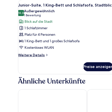
Alle
Ein modernes Hotelzimmer mit 
6
Junior-Suite, 1 King-Bett und Schlafsofa, Stadtblic
Fotos
Außergewöhnlich
für
10,0
10,0 von 10
(1
1 Bewertung
Junior-
Bewertung)
Blick auf die Stadt
Suite,
1 Schlafzimmer
1 King-
Platz für 4 Personen
Bett
1 King-Bett und 1 großes Schlafsofa
und
Kostenloses WLAN
Schlafsofa,
Stadtblick
Weitere
Weitere Details
anzeigen
Details
für
Preise anzeige
Junior-
Suite,
1 King-
Ähnliche Unterkünfte
Bett
und
Schlafsofa,
Hotel Acta The Avenue
Hotels 705 P
Stadtblick