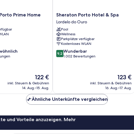
Sheraton
 Porto Prime Home
Sheraton Porto Hotel & Spa
Porto
Lordelo do Ouro
Hotel
erfügbar
Pool
&
 WLAN
Wellness
Spa
Parkplätze verfügbar
Lordelo
Kostenloses WLAN
do
9.2
wöhnlich
Wunderbar
Ouro
9,2
von
tungen
1.002 Bewertungen
10,
ich,
Wunderbar,
1.002
Der
Der
122 €
123 €
Bewertungen
Preis
Preis
inkl. Steuern & Gebühren
inkl. Steuern & Gebühren
beträgt
beträgt
14. Aug.–15. Aug.
16. Aug.–17. Aug.
122 €
123 €
Ähnliche Unterkünfte vergleichen
te und Vorteile anzuzeigen. Mehr