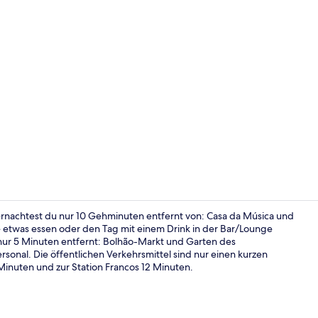
Standard-Dop
ernachtest du nur 10 Gehminuten entfernt von: Casa da Música und
é etwas essen oder den Tag mit einem Drink in der Bar/Lounge
nur 5 Minuten entfernt: Bolhão-Markt und Garten des
Lobby-Loun
ersonal. Die öffentlichen Verkehrsmittel sind nur einen kurzen
 Minuten und zur Station Francos 12 Minuten.