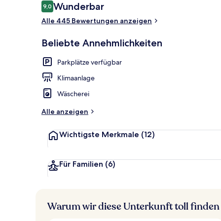
Bewertungen
Wunderbar
9,0
9,0 von 10.
Businesscent
Alle 445 Bewertungen anzeigen
Beliebte Annehmlichkeiten
Parkplätze verfügbar
Klimaanlage
Wäscherei
Alle anzeigen
Wichtigste Merkmale
(12)
Für Familien
(6)
Warum wir diese Unterkunft toll finden