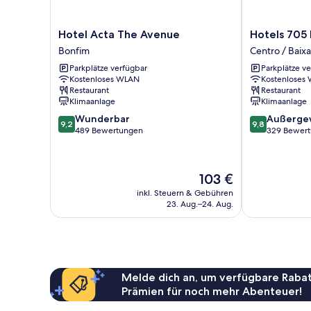
Hotel
Hotels
Hotel Acta The Avenue
Hotels 705
Acta
705
Bonfim
Centro / Baixa
The
Porto
Parkplätze verfügbar
Parkplätze v
Avenue
Prime
Kostenloses WLAN
Kostenloses
Bonfim
Home
Restaurant
Restaurant
Centro
Klimaanlage
Klimaanlage
/
9.2
9.8
Wunderbar
Außerge
Baixa
9,2
9,8
von
von
489 Bewertungen
329 Bewer
10,
10,
Wunderbar,
Außergewöhnl
489
329
Der
103 €
Bewertungen
Bewertungen
Preis
inkl. Steuern & Gebühren
beträgt
23. Aug.–24. Aug.
103 €
Melde dich an, um verfügbare Rabat
Prämien für noch mehr Abenteuer!