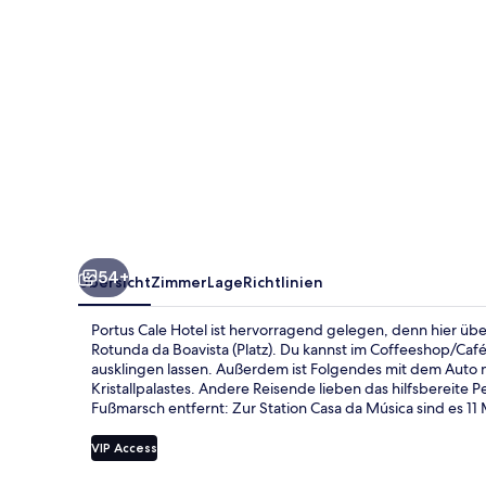
54+
Übersicht
Zimmer
Lage
Richtlinien
Portus Cale Hotel ist hervorragend gelegen, denn hier üb
Rotunda da Boavista (Platz). Du kannst im Coffeeshop/Caf
ausklingen lassen. Außerdem ist Folgendes mit dem Auto 
Kristallpalastes. Andere Reisende lieben das hilfsbereite P
Fußmarsch entfernt: Zur Station Casa da Música sind es 11
VIP Access