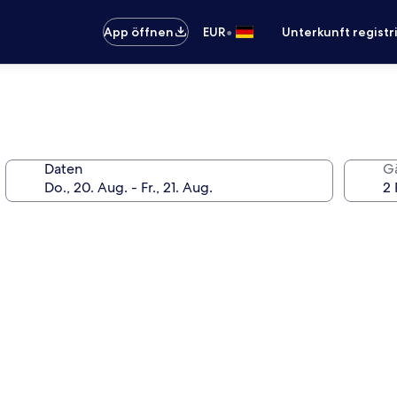
•
App öffnen
EUR
Unterkunft registr
Daten
G