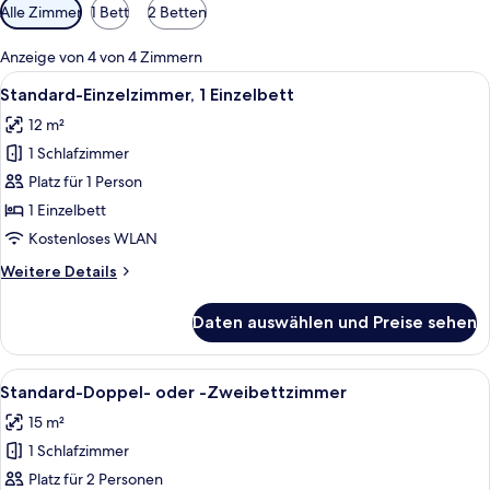
Verfügbare
Alle Zimmer
1 Bett
2 Betten
Filter
für
Anzeige von 4 von 4 Zimmern
Zimmer
Alle
Ein Hotelzimmer mit Bett, Schreibtisc
7
Standard-Einzelzimmer, 1 Einzelbett
Fotos
12 m²
für
1 Schlafzimmer
Standard-
Einzelzimmer,
Platz für 1 Person
1 Einzelbett
1 Einzelbett
anzeigen
Kostenloses WLAN
Weitere
Weitere Details
Details
für
Daten auswählen und Preise sehen
Standard-
Einzelzimmer,
1 Einzelbett
Alle
Ein Hotelzimmer mit einem großen Bett
8
Standard-Doppel- oder -Zweibettzimmer
Fotos
15 m²
für
1 Schlafzimmer
Standard-
Doppel-
Platz für 2 Personen