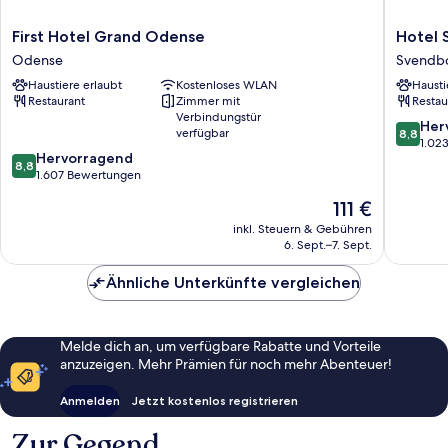
First
Hotel
First Hotel Grand Odense
Hotel 
Hotel
Svendb
Odense
Svendb
Grand
Svendb
Haustiere erlaubt
Kostenloses WLAN
Hausti
Odense
Restaurant
Zimmer mit
Restau
Odense
Verbindungstür
8.8
Her
verfügbar
8,8
von
1.02
8.8
Hervorragend
10,
8,8
von
1.607 Bewertungen
Hervorr
10,
1.023
Der
111 €
Hervorragend,
Bewert
Preis
1.607
inkl. Steuern & Gebühren
beträgt
6. Sept.–7. Sept.
Bewertungen
111 €
Ähnliche Unterkünfte vergleichen
Melde dich an, um verfügbare Rabatte und Vorteile
anzuzeigen. Mehr Prämien für noch mehr Abenteuer!
Anmelden
Jetzt kostenlos registrieren
Zur Gegend