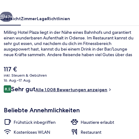
rück
Weiter
47+
Übersicht
Zimmer
Lage
Richtlinien
Milling Hotel Plaza liegt in der Nähe eines Bahnhofs und garantiert
einen wunderbaren Aufenthalt in Odense. Im Restaurant kannst du
sehr gut essen, und nachdem du dich im Fitnessbereich
ausgepowert hast, kannst du bei einem Drink in der Bar/Lounge
neue Kräfte sammeln. Andere Reisende haben viel Gutes über das
hilfsbereite Personal zu berichten.
Der
117 €
aktuelle
inkl. Steuern & Gebühren
Preis
16. Aug.–17. Aug.
Sitzecke in der Lobby
beträgt
Bewertungen
Sehr gut
8,2
Alle 1.008 Bewertungen anzeigen
117 €.
8,2 von 10.
Beliebte Annehmlichkeiten
Frühstück inbegriffen
Haustiere erlaubt
Kostenloses WLAN
Restaurant