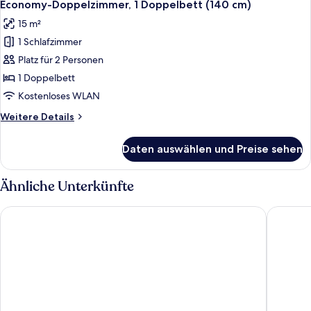
8
Economy-Doppelzimmer, 1 Doppelbett (140 cm)
Fotos
15 m²
für
1 Schlafzimmer
Economy-
Doppelzimmer,
Platz für 2 Personen
1
1 Doppelbett
Doppelbett
Kostenloses WLAN
(140
Weitere
Weitere Details
cm)
Details
anzeigen
für
Daten auswählen und Preise sehen
Economy-
Doppelzimmer,
1
Ähnliche Unterkünfte
Doppelbett
(140
First Hotel Grand Odense
Hotel S
cm)