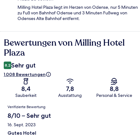
Milling Hotel Plaza liegt im Herzen von Odense, nur 5 Minuten
zu Fuß von Bahnhof Odense und 3 Minuten Fußweg von
Odenses Alte Bahnhof entfernt.
Bewertungen von Milling Hotel
Bewertungen
Plaza
Sehr gut
8,2
1.008 Bewertungen
8,4
7,8
8,8
Sauberkeit
Ausstattung
Personal & Service
Bewertungen
Verifizierte Bewertung
8/10 – Sehr gut
16. Sept. 2023
Gutes Hotel