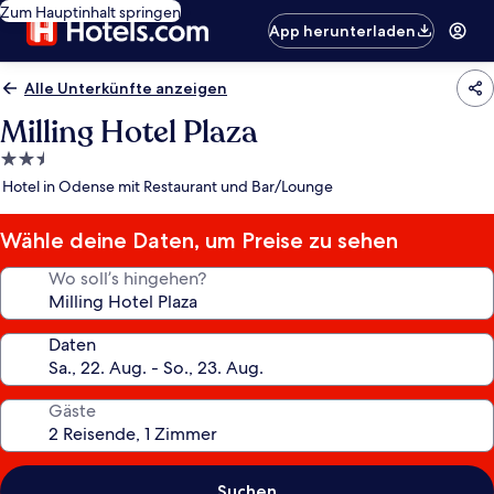
Zum Hauptinhalt springen
App herunterladen
Alle Unterkünfte anzeigen
Milling Hotel Plaza
2.5-
Sterne-
Hotel in Odense mit Restaurant und Bar/Lounge
Unterkunft
Wähle deine Daten, um Preise zu sehen
Wo soll’s hingehen?
Daten
Gäste
Suchen