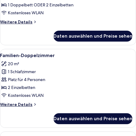
oder
1 Doppelbett ODER 2 Einzelbetten
-
Kostenloses WLAN
Zweibettzimmer
Weitere
Weitere Details
anzeigen
Details
für
Daten auswählen und Preise sehen
Standard-
Doppel-
oder
Alle
Ein Hotelzimmer mit rotem Teppich, ei
9
-
Familien-Doppelzimmer
Fotos
Zweibettzimmer
20 m²
für
1 Schlafzimmer
Familien-
Doppelzimmer
Platz für 4 Personen
anzeigen
2 Einzelbetten
Kostenloses WLAN
Weitere
Weitere Details
Details
für
Daten auswählen und Preise sehen
Familien-
Doppelzimmer
Alle
Ein Hotelzimmer mit Bett, Nachttisch