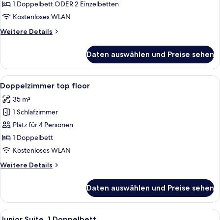
anzeigen
1 Doppelbett ODER 2 Einzelbetten
Kostenloses WLAN
Weitere
Weitere Details
Details
für
Daten auswählen und Preise sehen
Doppelzimmer
Monarch
Alle
Ein Hotelzimmer mit einem Glastisch, 
4
Doppelzimmer top floor
Fotos
35 m²
für
1 Schlafzimmer
Doppelzimmer
top
Platz für 4 Personen
floor
1 Doppelbett
anzeigen
Kostenloses WLAN
Weitere
Weitere Details
Details
für
Daten auswählen und Preise sehen
Doppelzimmer
top
floor
Alle
Ein Hotelzimmer mit Fernseher, Schreib
4
Junior Suite, 1 Doppelbett