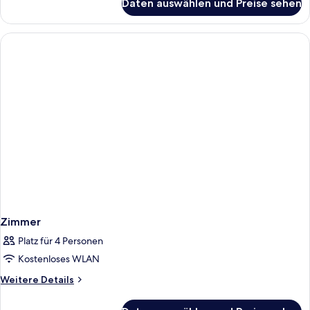
Daten auswählen und Preise sehen
Doppelzimmer
Monarch
zur
Einzelnutzung
Zimmer
Platz für 4 Personen
Kostenloses WLAN
Weitere
Weitere Details
Details
für