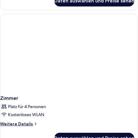
Daten auswählen und Preise sehen
Zimmer
Zimmer
Platz für 4 Personen
Kostenloses WLAN
Weitere
Weitere Details
Details
für