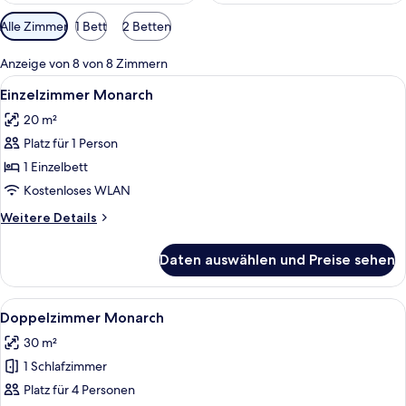
Verfügbare
Alle Zimmer
1 Bett
2 Betten
Filter
für
Anzeige von 8 von 8 Zimmern
Zimmer
Alle
Ein Hotelzimmer mit Bett, Schreibtisch
5
Einzelzimmer Monarch
Fotos
20 m²
für
Platz für 1 Person
Einzelzimmer
Monarch
1 Einzelbett
anzeigen
Kostenloses WLAN
Weitere
Weitere Details
Details
für
Daten auswählen und Preise sehen
Einzelzimmer
Monarch
Alle
Ein Hotelzimmer mit einem Bett, einem
4
Doppelzimmer Monarch
Fotos
30 m²
für
1 Schlafzimmer
Doppelzimmer
Monarch
Platz für 4 Personen