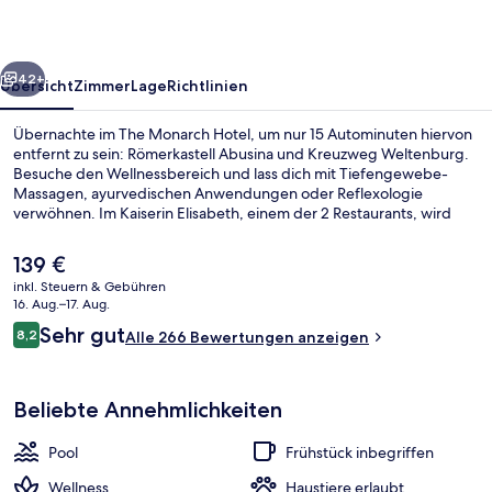
rück
Weiter
42+
Übersicht
Zimmer
Lage
Richtlinien
Übernachte im The Monarch Hotel, um nur 15 Autominuten hiervon
entfernt zu sein: Römerkastell Abusina und Kreuzweg Weltenburg.
Besuche den Wellnessbereich und lass dich mit Tiefengewebe-
Massagen, ayurvedischen Anwendungen oder Reflexologie
verwöhnen. Im Kaiserin Elisabeth, einem der 2 Restaurants, wird
zum Frühstück internationale Küche serviert. Zu den weiteren
Highlights gehören ein Innenpool, ein Außenpool und eine Poolbar.
Der
139 €
aktuelle
inkl. Steuern & Gebühren
Preis
16. Aug.–17. Aug.
Außenbereich
beträgt
Bewertungen
Sehr gut
8,2
Alle 266 Bewertungen anzeigen
139 €.
8,2 von 10.
Beliebte Annehmlichkeiten
Pool
Frühstück inbegriffen
Wellness
Haustiere erlaubt