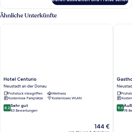
Zimmer
Ähnliche Unterkünfte
Hotel Centurio
Gasthof 
Hotel
Gasthof
Hotel Centurio
Gastho
Centurio
Gigl
Neustadt an der Donau
Neustad
Neustadt
Neustad
Frühstück inbegriffen
Wellness
Frühst
an
an
Kostenlose Parkplätze
Kostenloses WLAN
Kosten
der
der
Donau
Donau
8.2
9.4
Sehr gut
Auß
8,2
9,4
von
von
83 Bewertungen
78 B
10,
10,
Sehr
Außerge
Der
144 €
gut,
78
Preis
83
Bewert