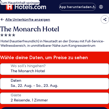
Zum Hauptinhalt springen
App herunterladen
Alle Unterkünfte anzeigen
The Monarch Hotel
4.0-
Sterne-
Hotel (haustierfreundlich) in Neustadt an der Donau mit Full-Service-
Unterkunft
Wellnessbereich, in unmittelbarer Nähe zum Kongresszentrum
Wähle deine Daten, um Preise zu sehen
Wo soll’s hingehen?
Daten
Gäste