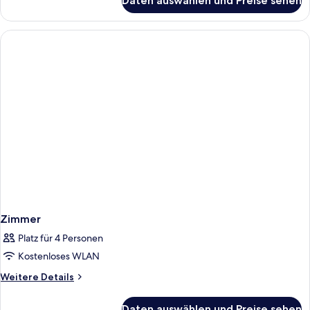
Daten auswählen und Preise sehen
Zimmer
Zimmer
Platz für 4 Personen
Kostenloses WLAN
Weitere
Weitere Details
Details
für
Daten auswählen und Preise sehen