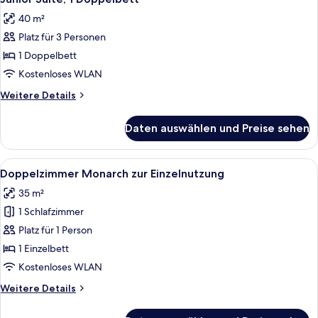
Fotos
40 m²
für
Platz für 3 Personen
Junior
Suite,
1 Doppelbett
1
Kostenloses WLAN
Doppelbett
Weitere
Weitere Details
anzeigen
Details
für
Daten auswählen und Preise sehen
Junior
Suite,
1
Alle
Ein Hotelzimmer mit Bett, Schreibtisc
5
Doppelbett
Doppelzimmer Monarch zur Einzelnutzung
Fotos
35 m²
für
1 Schlafzimmer
Doppelzimmer
Monarch
Platz für 1 Person
zur
1 Einzelbett
Einzelnutzung
Kostenloses WLAN
anzeigen
Weitere
Weitere Details
Details
für