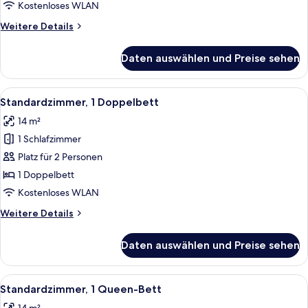
Bett
Kostenloses WLAN
und
Weitere
Weitere Details
Schlafsofa
Details
anzeigen
für
Daten auswählen und Preise sehen
Executive-
Zimmer,
1 Queen-
Alle
Ein Hotelzimmer mit einem großen Bet
6
Bett
Standardzimmer, 1 Doppelbett
Fotos
und
14 m²
Schlafsofa
für
1 Schlafzimmer
Standardzimmer,
1
Platz für 2 Personen
Doppelbett
1 Doppelbett
anzeigen
Kostenloses WLAN
Weitere
Weitere Details
Details
für
Daten auswählen und Preise sehen
Standardzimmer,
1
Doppelbett
Alle
Ein Hotelzimmer mit einem großen Bet
5
Standardzimmer, 1 Queen-Bett
Fotos