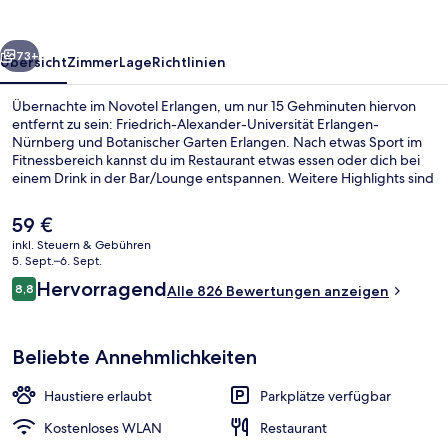
rück
Weiter
73+
Übersicht
Zimmer
Lage
Richtlinien
Übernachte im Novotel Erlangen, um nur 15 Gehminuten hiervon
entfernt zu sein: Friedrich-Alexander-Universität Erlangen-
Nürnberg und Botanischer Garten Erlangen. Nach etwas Sport im
Fitnessbereich kannst du im Restaurant etwas essen oder dich bei
einem Drink in der Bar/Lounge entspannen. Weitere Highlights sind
eine Terrasse und ein Garten.
Der
59 €
aktuelle
inkl. Steuern & Gebühren
Preis
5. Sept.–6. Sept.
Tagungsbereich
beträgt
Bewertungen
Hervorragend
8,8
Alle 826 Bewertungen anzeigen
59 €.
8,8 von 10.
Beliebte Annehmlichkeiten
Haustiere erlaubt
Parkplätze verfügbar
Kostenloses WLAN
Restaurant