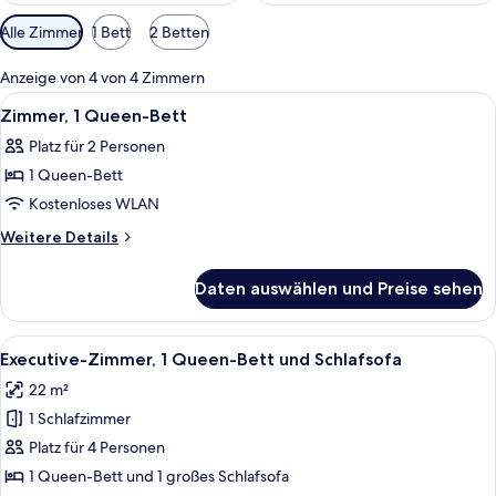
Verfügbare
Alle Zimmer
1 Bett
2 Betten
Filter
für
Anzeige von 4 von 4 Zimmern
Zimmer
Alle
Ein Hotelzimmer mit Bett, Schreibtis
4
Zimmer, 1 Queen-Bett
Fotos
Platz für 2 Personen
für
1 Queen-Bett
Zimmer,
1
Kostenloses WLAN
Queen-
Weitere
Weitere Details
Bett
Details
für
anzeigen
Daten auswählen und Preise sehen
Zimmer,
1
Queen-
Alle
Eine Kaffeemaschine, eine Bedienungsa
6
Bett
Executive-Zimmer, 1 Queen-Bett und Schlafsofa
Fotos
22 m²
für
1 Schlafzimmer
Executive-
Zimmer,
Platz für 4 Personen
1 Queen-
1 Queen-Bett und 1 großes Schlafsofa