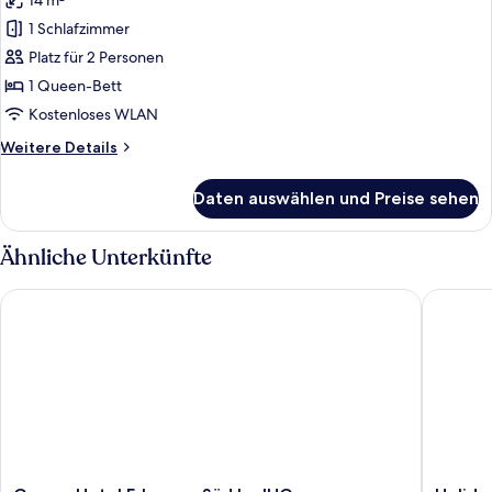
14 m²
für
1 Schlafzimmer
Standardzimmer,
1
Platz für 2 Personen
Queen-
1 Queen-Bett
Bett
Kostenloses WLAN
anzeigen
Weitere
Weitere Details
Details
für
Daten auswählen und Preise sehen
Standardzimmer,
1
Queen-
Ähnliche Unterkünfte
Bett
Garner Hotel Erlangen Süd by IHG
Holiday 
Garner
Holiday