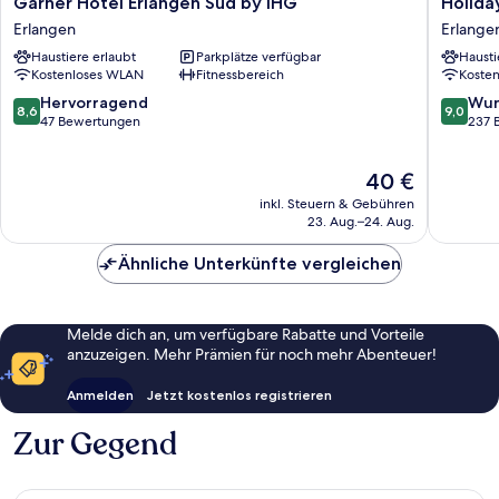
Garner Hotel Erlangen Süd by IHG
Holiday
Hotel
Inn
Erlangen
Erlange
Erlangen
-
Haustiere erlaubt
Parkplätze verfügbar
Hausti
Süd
the
Kostenloses WLAN
Fitnessbereich
Koste
by
niu,
IHG
Cure
8.6
9.0
Hervorragend
Wun
8,6
9,0
Erlangen
Erlange
von
von
47 Bewertungen
237 
by
10,
10,
IHG
Hervorragend,
Wunder
Der
40 €
Erlange
47
237
Preis
Bewertungen
Bewert
inkl. Steuern & Gebühren
beträgt
23. Aug.–24. Aug.
40 €
Ähnliche Unterkünfte vergleichen
Melde dich an, um verfügbare Rabatte und Vorteile
anzuzeigen. Mehr Prämien für noch mehr Abenteuer!
Anmelden
Jetzt kostenlos registrieren
Zur Gegend