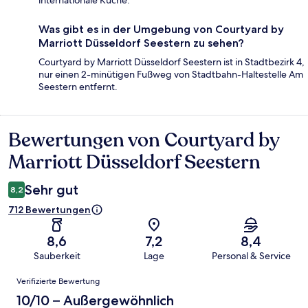
internationale Küche.
Was gibt es in der Umgebung von Courtyard by
Marriott Düsseldorf Seestern zu sehen?
Courtyard by Marriott Düsseldorf Seestern ist in Stadtbezirk 4,
nur einen 2-minütigen Fußweg von Stadtbahn-Haltestelle Am
Seestern entfernt.
Bewertungen von Courtyard by
Bewertungen
Marriott Düsseldorf Seestern
Sehr gut
8,2
712 Bewertungen
8,6
7,2
8,4
Sauberkeit
Lage
Personal & Service
Bewertungen
Verifizierte Bewertung
10/10 – Außergewöhnlich