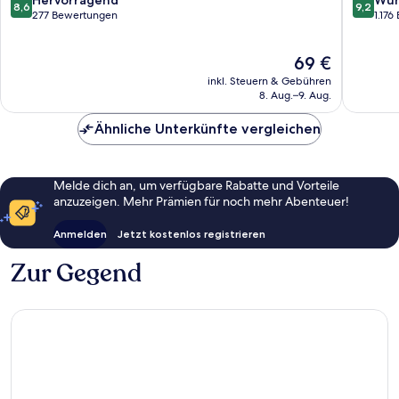
8,6
9,2
von
von
277 Bewertungen
1.17
10,
10,
Hervorragend,
Wunder
Der
69 €
277
1.176
Preis
Bewertungen
Bewert
inkl. Steuern & Gebühren
beträgt
8. Aug.–9. Aug.
69 €
Ähnliche Unterkünfte vergleichen
Melde dich an, um verfügbare Rabatte und Vorteile
anzuzeigen. Mehr Prämien für noch mehr Abenteuer!
Anmelden
Jetzt kostenlos registrieren
Zur Gegend