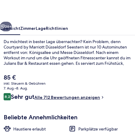
Düsseldorf
Seestern
rück
Weiter
36+
Übersicht
Zimmer
Lage
Richtlinien
Du möchtest in bester Lage übernachten? Kein Problem, denn
Courtyard by Marriott Düsseldorf Seestern ist nur 10 Autominuten
entfernt von: Königsallee und Messe Düsseldorf. Nach einem
Workout im rund um die Uhr geöffneten Fitnesscenter kannst du im
Julians Bar & Restaurant essen gehen. Es serviert zum Frühstück,
Mittagessen und Abendessen internationale Küche. Als weitere
Highlights bietet dieses Hotel im luxuriösen Stil eine Loungebar,
Der
85 €
eine Sauna und eine Terrasse. Die öffentlichen Verkehrsmittel sind
aktuelle
inkl. Steuern & Gebühren
nur einen kurzen Fußmarsch entfernt: Zur Stadtbahn-Haltestelle Am
Preis
7. Aug.–8. Aug.
Seestern sind es nur wenige Schritte und zur Stadtbahn-Haltestelle
Rezeption
beträgt
Bewertungen
Prinzenallee 8 Minuten.
Sehr gut
8,2
Alle 712 Bewertungen anzeigen
85 €.
8,2 von 10.
Beliebte Annehmlichkeiten
Haustiere erlaubt
Parkplätze verfügbar