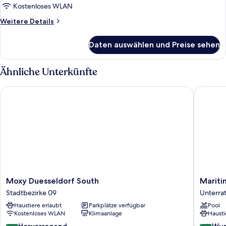
Bett
Kostenloses WLAN
anzeigen
Weitere
Weitere Details
Details
für
Daten auswählen und Preise sehen
Zimmer,
1
Queen-
Ähnliche Unterkünfte
Bett
Moxy Duesseldorf South
Maritim 
Moxy
Maritim
Moxy Duesseldorf South
Mariti
Duesseldorf
Hotel
Stadtbezirke 09
Unterra
South
Düsseld
Haustiere erlaubt
Parkplätze verfügbar
Pool
Stadtbezirke
Unterra
Kostenloses WLAN
Klimaanlage
Hausti
09
8.6
9.2
Hervorragend
Wun