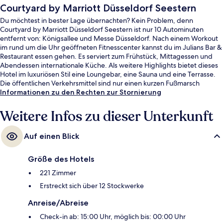
Courtyard by Marriott Düsseldorf Seestern
Du möchtest in bester Lage übernachten? Kein Problem, denn
Courtyard by Marriott Düsseldorf Seestern ist nur 10 Autominuten
entfernt von: Königsallee und Messe Düsseldorf. Nach einem Workout
im rund um die Uhr geöffneten Fitnesscenter kannst du im Julians Bar &
Restaurant essen gehen. Es serviert zum Frühstück, Mittagessen und
Abendessen internationale Küche. Als weitere Highlights bietet dieses
Hotel im luxuriösen Stil eine Loungebar, eine Sauna und eine Terrasse.
Die öffentlichen Verkehrsmittel sind nur einen kurzen Fußmarsch
entfernt: Zur Stadtbahn-Haltestelle Am Seestern sind es nur wenige
Informationen zu den Rechten zur Stornierung
Schritte und zur Stadtbahn-Haltestelle Prinzenallee 8 Minuten.
Weitere Infos zu dieser Unterkunft
Auf einen Blick
Größe des Hotels
221 Zimmer
Erstreckt sich über 12 Stockwerke
Anreise/Abreise
Check-in ab: 15:00 Uhr, möglich bis: 00:00 Uhr