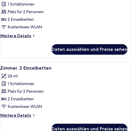
1 Schlafzimmer
Zimmer,
2 Einzelbetten
Platz für 2 Personen
anzeigen
2 Einzelbetten
Kostenloses WLAN
Weitere
Weitere Details
Details
für
Daten auswählen und Preise sehen
Zimmer,
2 Einzelbetten
Alle
Ein Hotelzimmer mit zwei Betten, eine
3
Zimmer, 2 Einzelbetten
Fotos
28 m²
für
1 Schlafzimmer
Zimmer,
2 Einzelbetten
Platz für 2 Personen
anzeigen
2 Einzelbetten
Kostenloses WLAN
Weitere
Weitere Details
Details
für
Daten auswählen und Preise sehen
Zimmer,