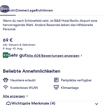
rück
Weiter
26+
Übersicht
Zimmer
Lage
Richtlinien
Wenn du nach Schönefeld reist, ist B&B Hotel Berlin-Airport eine
hervorragende Wahl. Andere Reisende lieben das hilfsbereite
Personal.
Der
69 €
aktuelle
inkl. Steuern & Gebühren
Preis
9. Aug.–10. Aug.
beträgt
Bewertungen
Sehr gut
8,0
Alle 408 Bewertungen anzeigen
69 €.
8,0 von 10.
Innenbereich
Beliebte Annehmlichkeiten
Haustiere erlaubt
Parkplätze verfügbar
Kostenloses WLAN
Klimaanlage
Alle anzeigen
Wichtigste Merkmale
(4)