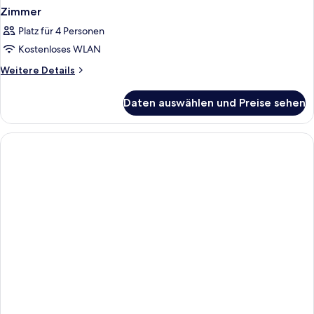
Zimmer
Platz für 4 Personen
Kostenloses WLAN
Weitere
Weitere Details
Details
für
Daten auswählen und Preise sehen
Zimmer