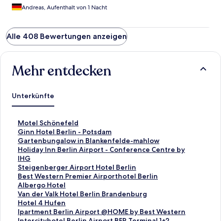
Andreas, Aufenthalt von 1 Nacht
Alle 408 Bewertungen anzeigen
Mehr entdecken
Unterkünfte
L
Motel Schönefeld
i
L
Ginn Hotel Berlin - Potsdam
n
i
L
Gartenbungalow in Blankenfelde-mahlow
k
n
i
L
Holiday Inn Berlin Airport - Conference Centre by
,
k
n
i
IHG
d
,
k
n
L
Steigenberger Airport Hotel Berlin
e
d
,
k
i
L
Best Western Premier Airporthotel Berlin
r
e
d
,
n
i
L
Albergo Hotel
d
r
e
d
k
n
i
L
Van der Valk Hotel Berlin Brandenburg
i
d
r
e
,
k
n
i
L
Hotel 4 Hufen
e
i
d
r
d
,
k
n
i
L
Ipartment Berlin Airport @HOME by Best Western
f
e
i
d
e
d
,
k
n
i
L
Intercityhotel Berlin Airport BER Terminal 1+2