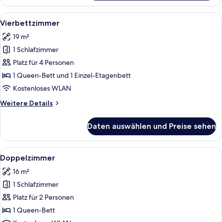
Alle
Vierbettzimmer | Schreibtisch, schall
4
Vierbettzimmer
Fotos
19 m²
für
1 Schlafzimmer
Vierbettzimmer
anzeigen
Platz für 4 Personen
1 Queen-Bett und 1 Einzel-Etagenbett
Kostenloses WLAN
Weitere
Weitere Details
Details
für
Daten auswählen und Preise sehen
Vierbettzimmer
Alle
Schreibtisch, schallisolierte Zimmer,
4
Doppelzimmer
Fotos
16 m²
für
1 Schlafzimmer
Doppelzimmer
anzeigen
Platz für 2 Personen
1 Queen-Bett