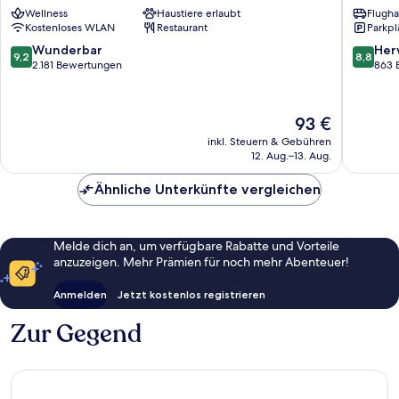
Wellness
Haustiere erlaubt
Flugha
BER
Schoene
Kostenloses WLAN
Restaurant
Parkpl
Terminal
1+2
9.2
8.8
Wunderbar
Her
9,2
8,8
Schoenefeld
von
von
2.181 Bewertungen
863 
10,
10,
Wunderbar,
Hervorr
2.181
863
Der
93 €
Bewertungen
Bewert
Preis
inkl. Steuern & Gebühren
beträgt
12. Aug.–13. Aug.
93 €
Ähnliche Unterkünfte vergleichen
Melde dich an, um verfügbare Rabatte und Vorteile
anzuzeigen. Mehr Prämien für noch mehr Abenteuer!
Anmelden
Jetzt kostenlos registrieren
Zur Gegend