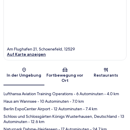
Am Flughafen 21, Schoenefeld, 12529
Auf Karte anzeigen
Karte
In der Umgebung
Fortbewegung vor
Restaurants
Ort
Lufthansa Aviation Training Operations
- 6 Autominuten
- 4.0 km
Haus am Wannsee
- 10 Autominuten
- 7.0 km
Berlin ExpoCenter Airport
- 12 Autominuten
- 7.4 km
Schloss und Schlossgärten Königs Wusterhausen, Deutschland
- 13
Autominuten
- 12.6 km
Naturpark Dahme-Heideseen
- 17 Autominuten
- 24.7 km