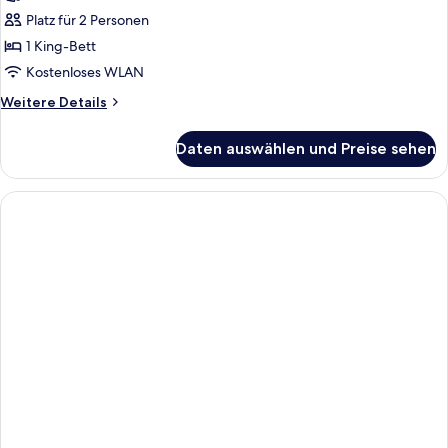
für
Platz für 2 Personen
Premium-
Doppelzimmer
1 King-Bett
anzeigen
Kostenloses WLAN
Weitere
Weitere Details
Details
für
Daten auswählen und Preise sehen
Premium-
Doppelzimmer