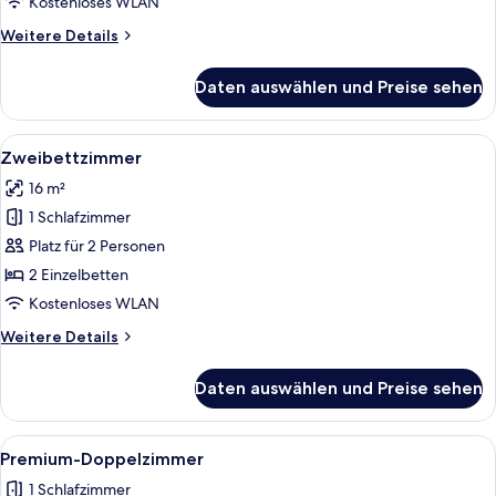
Kostenloses WLAN
Weitere
Weitere Details
Details
für
Daten auswählen und Preise sehen
Doppelzimmer
Alle
Zweibettzimmer | Schreibtisch, schall
4
Zweibettzimmer
Fotos
16 m²
für
1 Schlafzimmer
Zweibettzimmer
anzeigen
Platz für 2 Personen
2 Einzelbetten
Kostenloses WLAN
Weitere
Weitere Details
Details
für
Daten auswählen und Preise sehen
Zweibettzimmer
Alle
Premium-Doppelzimmer | Schreibtisch,
3
Premium-Doppelzimmer
Fotos
1 Schlafzimmer