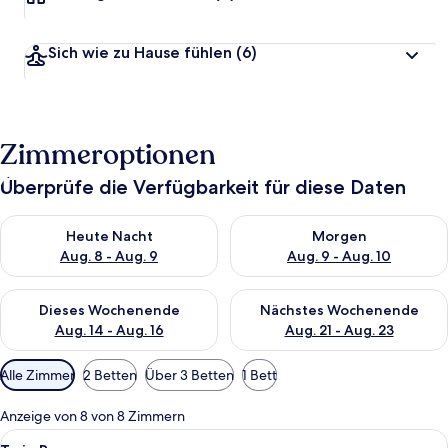
Sich wie zu Hause fühlen
(6)
Zimmeroptionen
Überprüfe die Verfügbarkeit für diese Daten
Überprüfe die Verfügbarkeit für heute Nacht, Aug. 8 - Aug. 9.
Überprüfe die Verfügbarkeit f
Heute Nacht
Morgen
Aug. 8 - Aug. 9
Aug. 9 - Aug. 10
Überprüfe die Verfügbarkeit für dieses Wochenende, Aug. 14 -
Überprüfe die Verfügbarkeit f
Dieses Wochenende
Nächstes Wochenende
Aug. 14 - Aug. 16
Aug. 21 - Aug. 23
Verfügbare
Alle Zimmer
2 Betten
Über 3 Betten
1 Bett
Filter
für
Anzeige von 8 von 8 Zimmern
Zimmer
Alle
Ein Hotelzimmer mit zwei Betten, eine
4