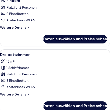
Twin Room
Fotos
Platz für 2 Personen
für
2 Einzelbetten
Twin
Room
Kostenloses WLAN
anzeigen
Weitere
Weitere Details
Details
für
Daten auswählen und Preise sehen
Twin
Room
Alle
Dreibettzimmer | Schreibtisch, schall
4
Dreibettzimmer
Fotos
19 m²
für
1 Schlafzimmer
Dreibettzimmer
anzeigen
Platz für 3 Personen
3 Einzelbetten
Kostenloses WLAN
Weitere
Weitere Details
Details
für
Daten auswählen und Preise sehen
Dreibettzimmer