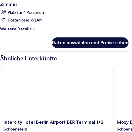
Zimmer
Platz für 4 Personen
Kostenloses WLAN
Weitere
Weitere Details
Details
für
Daten auswählen und Preise sehen
Zimmer
Ähnliche Unterkünfte
IntercityHotel Berlin Airport BER Terminal 1+2
Moxy Ber
IntercityHotel
Moxy
IntercityHotel Berlin Airport BER Terminal 1+2
Moxy B
Berlin
Berlin
Schoenefeld
Schoene
Airport
Airport