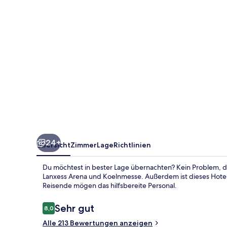
24+
Übersicht
Zimmer
Lage
Richtlinien
Du möchtest in bester Lage übernachten? Kein Problem, de
Lanxess Arena und Koelnmesse. Außerdem ist dieses Hotel
Reisende mögen das hilfsbereite Personal.
Bewertungen
Sehr gut
8,0
8,0 von 10.
Alle 213 Bewertungen anzeigen