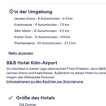
In der Umgebung
Lanxess Arena
- 8 Autominuten
- 6.5 km
Koelnmesse
- 9 Autominuten
- 7.5 km
Kar
Alter Markt
- 12 Autominuten
- 9.2 km
Kölner Dom
- 13 Autominuten
- 9.8 km
Phantasialand
- 20 Autominuten
- 27.2 km
Mehr anzeigen
B&B Hotel Köln-Airport
Du möchtest in bester Lage übernachten? Kein Problem, denn B&B H
Lanxess Arena und Koelnmesse. Außerdem ist dieses Hotel nur eine
mögen das hilfsbereite Personal.
Informationen zu den Rechten zur Stornierung
Größe des Hotels
104 Zimmer