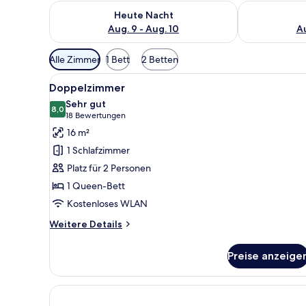
Überprüfe die Verfügbarkeit für heute Nacht, Aug. 9
Überprüfe die
Heute Nacht
Aug. 9 - Aug. 10
Au
Verfügbare
Alle Zimmer
1 Bett
2 Betten
Filter
Alle
Doppelzimmer | Schreibtisch, s
für
3
Doppelzimmer
Fotos
Zimmer
Sehr gut
für
8,0
8,0 von 10
(18
18 Bewertungen
Doppelzimmer
Bewertungen)
16 m²
anzeigen
1 Schlafzimmer
Platz für 2 Personen
1 Queen-Bett
Kostenloses WLAN
Weitere
Weitere Details
Details
für
Preise anzeige
Doppelzimmer