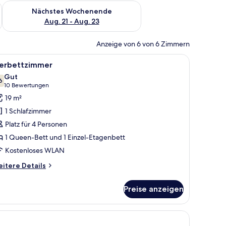
es Wochenende, Aug. 14 - Aug. 16.
Überprüfe die Verfügbarkeit für nächstes Wochenende, Aug. 2
Nächstes Wochenende
Aug. 21 - Aug. 23
Anzeige von 6 von 6 Zimmern
isolierte Zimmer, kostenloses WLAN, Bettwäsche
le
Vierbettzimmer | Schreibtisch, schallisoliert
4
ierbettzimmer
otos
Gut
ür
6
7,6 von 10
(10
10 Bewertungen
ierbettzimmer
Bewertungen)
19 m²
nzeigen
1 Schlafzimmer
Platz für 4 Personen
1 Queen-Bett und 1 Einzel-Etagenbett
Kostenloses WLAN
itere
itere Details
tails
r
Preise anzeigen
erbettzimmer
 kostenloses WLAN, Bettwäsche