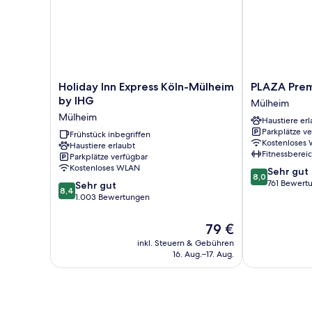
Holiday
PLAZA
Holiday Inn Express Köln-Mülheim
PLAZA Prem
Inn
Premium
by IHG
Mülheim
Express
Köln
Mülheim
Haustiere erl
Köln-
Mülheim
Parkplätze v
Mülheim
Frühstück inbegriffen
Kostenloses
Haustiere erlaubt
by
Fitnessberei
Parkplätze verfügbar
IHG
Kostenloses WLAN
8.0
Sehr gut
Mülheim
8,0
von
761 Bewert
8.4
Sehr gut
8,4
10,
von
1.003 Bewertungen
Sehr
10,
gut,
Sehr
Der
79 €
761
gut,
Preis
inkl. Steuern & Gebühren
Bewertungen
1.003
beträgt
16. Aug.–17. Aug.
Bewertungen
79 €