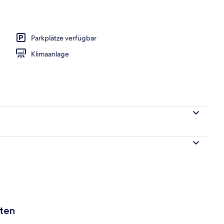
r | Schreibtisch, schallisolierte Zimmer, kostenloses WLAN, Bettwäsche
Parkplätze verfügbar
Klimaanlage
aten