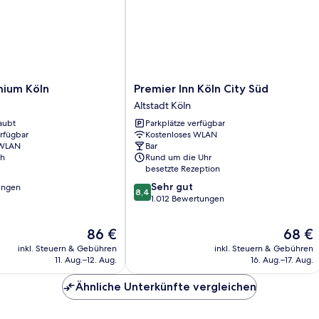
Premier
ium Köln
Premier Inn Köln City Süd
Inn
Altstadt Köln
Köln
aubt
Parkplätze verfügbar
City
erfügbar
Kostenloses WLAN
Süd
 WLAN
Bar
Altstadt
ch
Rund um die Uhr
Köln
besetzte Rezeption
8.4
Sehr gut
ungen
8,4
von
1.012 Bewertungen
10,
Sehr
Der
Der
86 €
68 €
gut,
Preis
Preis
inkl. Steuern & Gebühren
inkl. Steuern & Gebühren
1.012
beträgt
beträgt
11. Aug.–12. Aug.
16. Aug.–17. Aug.
Bewertungen
86 €
68 €
Ähnliche Unterkünfte vergleichen