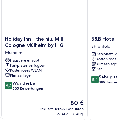
Holiday
B&B
Holiday Inn – the niu, Mill
B&B Hotel Köln-City
Inn
Hotel
Cologne Mülheim by IHG
Ehrenfeld
–
Köln-
Mülheim
Parkplätze verfügbar
the
City
Kostenloses WLAN
niu,
Haustiere erlaubt
Ehrenfeld
Klimaanlage
Parkplätze verfügbar
Mill
Bar
Kostenloses WLAN
Cologne
Klimaanlage
8.4
Sehr gut
Mülheim
8,4
von
389 Bewertungen
9.2
by
Wunderbar
9,2
10,
von
IHG
335 Bewertungen
Sehr
10,
Mülheim
gut,
Wunderbar,
Der
80 €
389
335
Preis
inkl. Steuern & Gebühren
inkl. S
Bewertungen
Bewertungen
beträgt
16. Aug.–17. Aug.
80 €