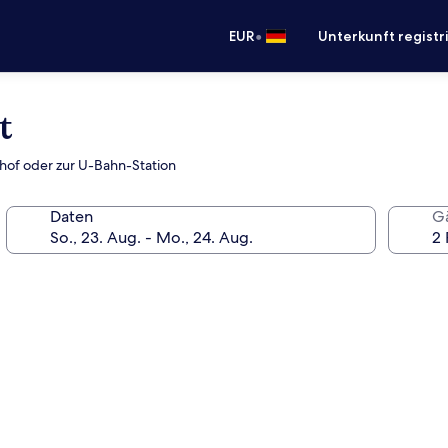
•
EUR
Unterkunft registr
t
nhof oder zur U-Bahn-Station
Daten
G