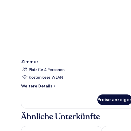
Zimmer
Platz für 4 Personen
Kostenloses WLAN
Weitere
Weitere Details
Details
für
Preise anzeige
Zimmer
Ähnliche Unterkünfte
Holiday Inn Express Köln-Mülheim by IHG
PLAZA Premi