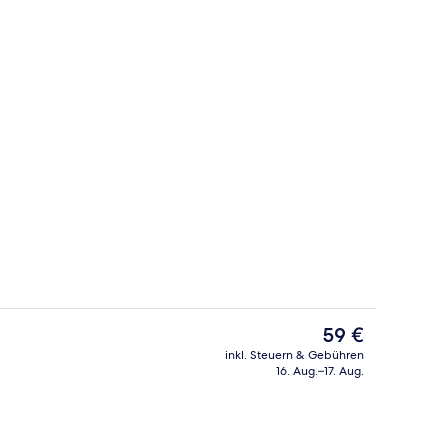
h
Speisen
Der
59 €
aktuelle
inkl. Steuern & Gebühren
Preis
16. Aug.–17. Aug.
Außenbereich
beträgt
59 €.