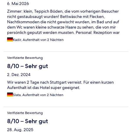
6. Mai 2026
Zimmer: klein, Teppich Böden, die vom vorherigen Besucher
nicht gestaubsaugt wurden! Bettwäsche mit Flecken,
Nachtkommoden die nicht gewischt wurden, im Bad und auf
dem Wc waren kleine schwarze Haare zu sehen, die von mir
persönlich geputzt werden mussten. Personal: Rezeption war
nicht immer besetzt, am Morgen haben wir ein Bügelbrett
Kadir, Aufenthalt von 2 Nächten
gebraucht, war keins da, das ist ja in Ordnung. Bzgl Frühstück
und Geschäfte weiß ich leider wenig. Waren nur zum schlafen
dort.
Verifizierte Bewertung
8/10 – Sehr gut
2. Dez. 2024
Wir waren 2 Tage nach Stuttgart verreist. Für einen kurzen
Aufenthalt ist das Hotel super geeignet.
Slata, Aufenthalt von 2 Nächten
Verifizierte Bewertung
8/10 – Sehr gut
28. Aug. 2025