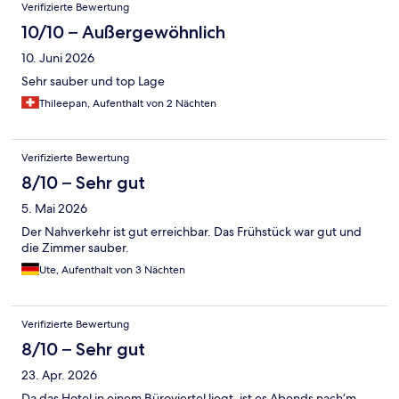
Bewertungen
Verifizierte Bewertung
10/10 – Außergewöhnlich
10. Juni 2026
Sehr sauber und top Lage
Thileepan, Aufenthalt von 2 Nächten
Verifizierte Bewertung
8/10 – Sehr gut
5. Mai 2026
Der Nahverkehr ist gut erreichbar. Das Frühstück war gut und
die Zimmer sauber.
Ute, Aufenthalt von 3 Nächten
Verifizierte Bewertung
8/10 – Sehr gut
23. Apr. 2026
Da das Hotel in einem Büroviertel liegt, ist es Abends nach‘m