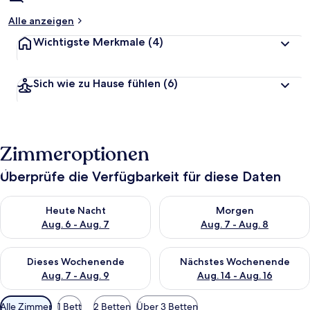
Alle anzeigen
Wichtigste Merkmale
(4)
Sich wie zu Hause fühlen
(6)
Zimmeroptionen
Überprüfe die Verfügbarkeit für diese Daten
Überprüfe die Verfügbarkeit für heute Nacht, Aug. 6 - Aug. 7.
Überprüfe die Verfügbarkeit f
Heute Nacht
Morgen
Aug. 6 - Aug. 7
Aug. 7 - Aug. 8
Überprüfe die Verfügbarkeit für dieses Wochenende, Aug. 7 - 
Überprüfe die Verfügbarkeit f
Dieses Wochenende
Nächstes Wochenende
Aug. 7 - Aug. 9
Aug. 14 - Aug. 16
Verfügbare
Alle Zimmer
1 Bett
2 Betten
Über 3 Betten