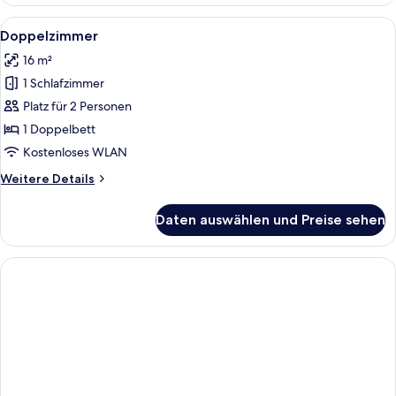
Alle
Ein Hotelzimmer mit einem Bett, eine
4
Doppelzimmer
Fotos
16 m²
für
1 Schlafzimmer
Doppelzimmer
anzeigen
Platz für 2 Personen
1 Doppelbett
Kostenloses WLAN
Weitere
Weitere Details
Details
für
Daten auswählen und Preise sehen
Doppelzimmer