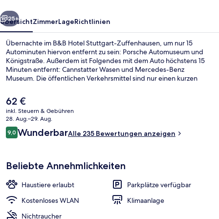
rück
Weiter
25+
Übersicht
Zimmer
Lage
Richtlinien
Übernachte im B&B Hotel Stuttgart-Zuffenhausen, um nur 15
Autominuten hiervon entfernt zu sein: Porsche Automuseum und
Königstraße. Außerdem ist Folgendes mit dem Auto höchstens 15
Minuten entfernt: Cannstatter Wasen und Mercedes-Benz
Museum. Die öffentlichen Verkehrsmittel sind nur einen kurzen
Fußmarsch entfernt: Zur S-Bahn-Station Neuwirtshaus-
Porscheplatz sind es 5 Minuten und zur U-Bahn-Station
Der
62 €
Salzwiesenstraße 13 Minuten.
aktuelle
inkl. Steuern & Gebühren
Preis
28. Aug.–29. Aug.
Speisen
beträgt
Bewertungen
Wunderbar
9,0
Alle 235 Bewertungen anzeigen
62 €.
9,0 von 10.
Beliebte Annehmlichkeiten
Haustiere erlaubt
Parkplätze verfügbar
Kostenloses WLAN
Klimaanlage
Nichtraucher