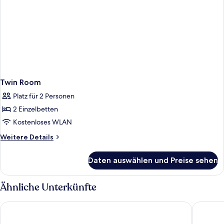
Twin Room
Platz für 2 Personen
2 Einzelbetten
Kostenloses WLAN
Weitere
Weitere Details
Details
für
Daten auswählen und Preise sehen
Twin
Room
Ähnliche Unterkünfte
ACHAT Hotel Stuttgart Zuffenhausen
Premier 