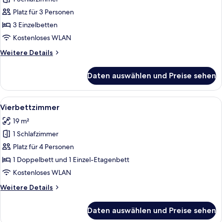
Dreibettzimmer
anzeigen
Platz für 3 Personen
3 Einzelbetten
Kostenloses WLAN
Weitere
Weitere Details
Details
für
Daten auswählen und Preise sehen
Dreibettzimmer
Alle
Ein Hotelzimmer mit Bett, Schreibtisc
4
Vierbettzimmer
Fotos
19 m²
für
1 Schlafzimmer
Vierbettzimmer
anzeigen
Platz für 4 Personen
1 Doppelbett und 1 Einzel-Etagenbett
Kostenloses WLAN
Weitere
Weitere Details
Details
für
Daten auswählen und Preise sehen
Vierbettzimmer