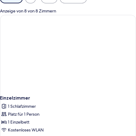
Filter
für
Anzeige von 8 von 8 Zimmern
Zimmer
Einzelzimmer
1 Schlafzimmer
Platz für 1 Person
1 Einzelbett
Kostenloses WLAN