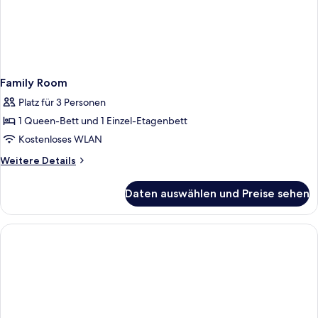
Family Room
Platz für 3 Personen
1 Queen-Bett und 1 Einzel-Etagenbett
Kostenloses WLAN
Weitere
Weitere Details
Details
für
Daten auswählen und Preise sehen
Family
Room