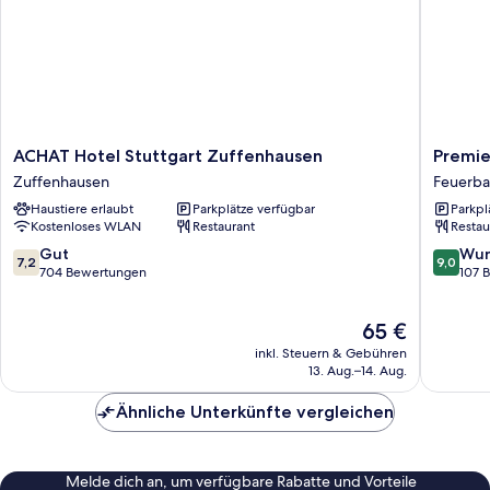
ACHAT
Premier
ACHAT Hotel Stuttgart Zuffenhausen
Premie
Hotel
Inn
Zuffenhausen
Feuerb
Stuttgart
Stuttgar
Haustiere erlaubt
Parkplätze verfügbar
Parkpl
Zuffenhausen
Feuerba
Kostenloses WLAN
Restaurant
Restau
Zuffenhausen
Feuerba
7.2
9.0
Gut
Wun
7,2
9,0
von
von
704 Bewertungen
107 
10,
10,
Gut,
Wunder
Der
65 €
704
107
Preis
Bewertungen
Bewert
inkl. Steuern & Gebühren
beträgt
13. Aug.–14. Aug.
65 €
Ähnliche Unterkünfte vergleichen
Melde dich an, um verfügbare Rabatte und Vorteile