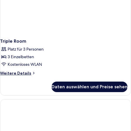
Triple Room
Platz für 3 Personen
3 Einzelbetten
Kostenloses WLAN
Weitere
Weitere Details
Details
für
Daten auswählen und Preise sehen
Triple
Room