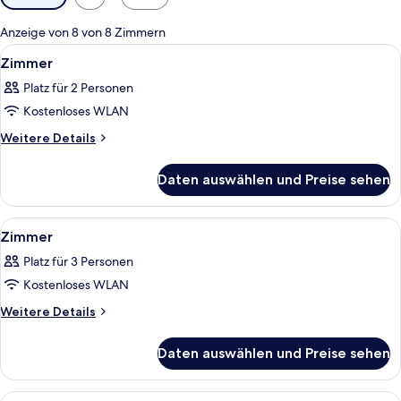
Filter
für
Anzeige von 8 von 8 Zimmern
Zimmer
Alle
Ein Hotelzimmer mit einem Bett, zwei
6
Zimmer
Fotos
Platz für 2 Personen
für
Kostenloses WLAN
Zimmer
anzeigen
Weitere
Weitere Details
Details
für
Daten auswählen und Preise sehen
Zimmer
Alle
Ein Schlafzimmer mit einem Bett, Nac
4
Zimmer
Fotos
Platz für 3 Personen
für
Kostenloses WLAN
Zimmer
anzeigen
Weitere
Weitere Details
Details
für
Daten auswählen und Preise sehen
Zimmer
Alle
Ein ordentlich bezogenes Bett mit Kis