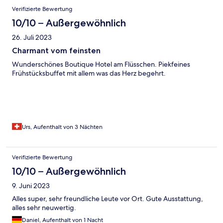
tatsächlich zwei zusammengestellte Betten mit großen
Verifizierte Bewertung
Matratzen; Besucherritze vorhanden, Betten ließen sich
auseinander- bzw. vom Wandpolster wegschieben - Terrasse im
10/10 – Außergewöhnlich
Hochparterre gelegen; Terrassenmöbel und Boden mit
26. Juli 2023
Grünbelag - Bei der Buchung über Expedia waren kostenloses
Mineralwasser und eine Spülmaschine angegeben – beides
Charmant vom feinsten
nicht vorgefunden, vermutlich fehlerhafte oder
Wunderschönes Boutique Hotel am Flüsschen. Piekfeines
missverständliche Angabe. Aufenthalt in Apartment 2
Frühstücksbuffet mit allem was das Herz begehrt.
Urs, Aufenthalt von 3 Nächten
Verifizierte Bewertung
10/10 – Außergewöhnlich
9. Juni 2023
Alles super, sehr freundliche Leute vor Ort. Gute Ausstattung,
alles sehr neuwertig.
Daniel, Aufenthalt von 1 Nacht