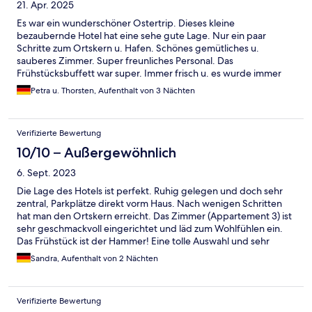
21. Apr. 2025
Es war ein wunderschöner Ostertrip. Dieses kleine
bezaubernde Hotel hat eine sehe gute Lage. Nur ein paar
Schritte zum Ortskern u. Hafen. Schönes gemütliches u.
sauberes Zimmer. Super freunliches Personal. Das
Frühstücksbuffett war super. Immer frisch u. es wurde immer
direkt nachgefüllt. Das war nicht unser letzter Besuch.
Petra u. Thorsten, Aufenthalt von 3 Nächten
Verifizierte Bewertung
10/10 – Außergewöhnlich
6. Sept. 2023
Die Lage des Hotels ist perfekt. Ruhig gelegen und doch sehr
zentral, Parkplätze direkt vorm Haus. Nach wenigen Schritten
hat man den Ortskern erreicht. Das Zimmer (Appartement 3) ist
sehr geschmackvoll eingerichtet und läd zum Wohlfühlen ein.
Das Frühstück ist der Hammer! Eine tolle Auswahl und sehr
ansprechend arrangiert. Die Mitarbeiter sind ausnahmslos
Sandra, Aufenthalt von 2 Nächten
extrem freundlich. Hier kann man sich einfach nur wohlfühlen.
Verifizierte Bewertung