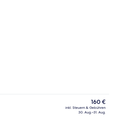
io
Außenbereich
Der
160 €
aktuelle
inkl. Steuern & Gebühren
Preis
30. Aug.–31. Aug.
Snackbar
beträgt
160 €.