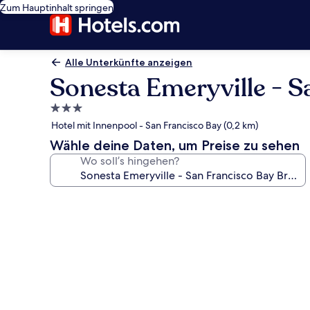
Zum Hauptinhalt springen
Alle Unterkünfte anzeigen
Sonesta Emeryville - S
3.0-
Sterne-
Hotel mit Innenpool - San Francisco Bay (0,2 km)
Unterkunft
Wähle deine Daten, um Preise zu sehen
Wo soll’s hingehen?
Fotogalerie
von
Sonesta
Emeryville
-
San