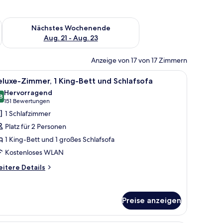
es Wochenende, Aug. 14 - Aug. 16.
Überprüfe die Verfügbarkeit für nächstes Wochenende, Aug. 2
Nächstes Wochenende
Aug. 21 - Aug. 23
Anzeige von 17 von 17 Zimmern
it Stadtblick.
m Schreibtisch, einem Stuhl, einem Fernseher und einem großen Fenster mit B
le
Ein Hotelzimmer mit einem Bett, einem Schrei
5
luxe-Zimmer, 1 King-Bett und Schlafsofa
otos
Hervorragend
ür
8
8,8 von 10
(151
151 Bewertungen
eluxe-
Bewertungen)
1 Schlafzimmer
immer,
Platz für 2 Personen
King-
1 King-Bett und 1 großes Schlafsofa
ett
Kostenloses WLAN
nd
chlafsofa
itere
itere Details
tails
nzeigen
r
luxe-
Preise anzeigen
mmer,
King-
tt