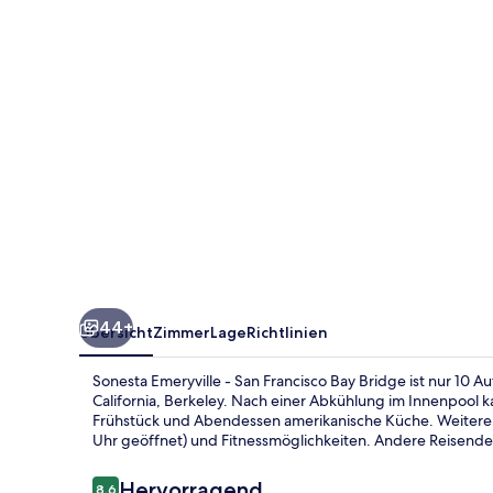
Francisco
Bay
Bridge
44+
Übersicht
Zimmer
Lage
Richtlinien
Sonesta Emeryville - San Francisco Bay Bridge ist nur 10 A
California, Berkeley. Nach einer Abkühlung im Innenpool 
Frühstück und Abendessen amerikanische Küche. Weitere H
Uhr geöffnet) und Fitnessmöglichkeiten. Andere Reisende l
Bewertungen
Hervorragend
8,6