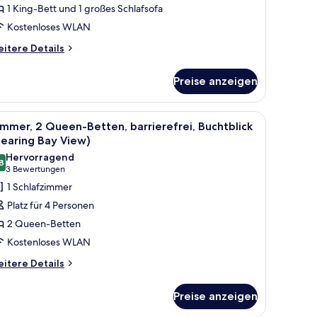
nd
1 King-Bett und 1 großes Schlafsofa
chlafsofa,
Kostenloses WLAN
arrierefrei
itere
Hearing
itere Details
tails
ne
r
edroom)
Preise anzeigen
ite,
nzeigen
King-
tt
r mit Blick auf die Stadt.
 Schreibtisch mit Stuhl, einem Fernseher und einem großen Fenster mit Stadt
le
Ein Hotelzimmer mit zwei Betten, einem Schrei
5
nd
mmer, 2 Queen-Betten, barrierefrei, Buchtblick
otos
hlafsofa,
earing Bay View)
rrierefrei
ür
Hervorragend
earing
8
immer,
8,8 von 10
(3
3 Bewertungen
ne
 Queen-
Bewertungen)
1 Schlafzimmer
droom)
etten,
Platz für 4 Personen
rrierefrei,
2 Queen-Betten
uchtblick
Kostenloses WLAN
Hearing
itere
ay
itere Details
tails
iew)
r
nzeigen
Preise anzeigen
mmer,
Queen-