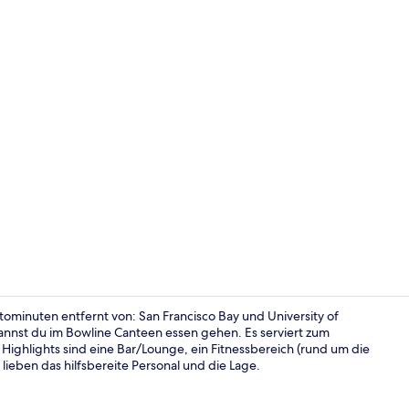
Terrasse/Pat
utominuten entfernt von: San Francisco Bay und University of
kannst du im Bowline Canteen essen gehen. Es serviert zum
ighlights sind eine Bar/Lounge, ein Fitnessbereich (rund um die
Lobby
ieben das hilfsbereite Personal und die Lage.