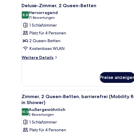
Alle
Ein Hotelzimmer mit zwei Bette
4
Bett
Deluxe-Zimmer, 2 Queen-Betten
Fotos
und
Hervorragend
Schlafsofa,
für
8,8
8,8 von 10
(71
71 Bewertungen
Buchtblick
Deluxe-
Bewertungen)
1 Schlafzimmer
(Bay
Zimmer,
View)
Platz für 4 Personen
2 Queen-
2 Queen-Betten
Betten
Kostenloses WLAN
anzeigen
Weitere
Weitere Details
Details
für
Deluxe-
Preise anzeige
Zimmer,
2 Queen-
Betten
Alle
Ein Hotelzimmer mit zwei Bette
5
Zimmer, 2 Queen-Betten, barrierefrei (Mobility R
Fotos
in Shower)
für
Außergewöhnlich
10,0
Zimmer,
10,0 von 10
(2
2 Bewertungen
2 Queen-
Bewertungen)
1 Schlafzimmer
Betten,
Platz für 4 Personen