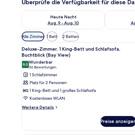
Überprüfe die Verfügbarkeit für diese D
Überprüfe die Verfügbarkeit für heute Nacht, Aug. 9
Überprüfe die
Heute Nacht
Aug. 9 - Aug. 10
Au
Verfügbare
Alle Zimmer
1 Bett
2 Betten
Filter
Alle
Ein Hotelzimmer mit einem Bett
für
6
Deluxe-Zimmer, 1 King-Bett und Schlafsofa,
Fotos
Zimmer
Buchtblick (Bay View)
für
Wunderbar
9,0
Deluxe-
9,0 von 10
(36
36 Bewertungen
Zimmer,
Bewertungen)
1 Schlafzimmer
1 King-
Platz für 2 Personen
Bett
1 King-Bett und 1 großes Schlafsofa
und
Kostenloses WLAN
Schlafsofa,
Weitere
Buchtblick
Weitere Details
Details
(Bay
für
View)
Preise anzeige
Deluxe-
anzeigen
Zimmer,
1 King-