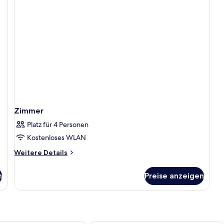
Zimmer
Platz für 4 Personen
Kostenloses WLAN
Weitere
Weitere Details
Details
für
n
Preise anzeigen
Zimmer