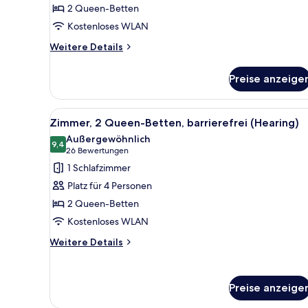
barrierefrei
2 Queen-Betten
(Mobility
Kostenloses WLAN
Roll
Weitere
in
Weitere Details
Details
Shower)
für
anzeigen
Preise anzeige
Zimmer,
2 Queen-
Betten,
Alle
Ein Hotelzimmer mit zwei Bette
4
barrierefrei
Zimmer, 2 Queen-Betten, barrierefrei (Hearing)
Fotos
(Mobility
Außergewöhnlich
Roll
für
9,4
9,4 von 10
(26
26 Bewertungen
in
Zimmer,
Bewertungen)
1 Schlafzimmer
Shower)
2 Queen-
Platz für 4 Personen
Betten,
2 Queen-Betten
barrierefrei
Kostenloses WLAN
(Hearing)
anzeigen
Weitere
Weitere Details
Details
für
Zimmer,
Preise anzeige
2 Queen-
Betten,