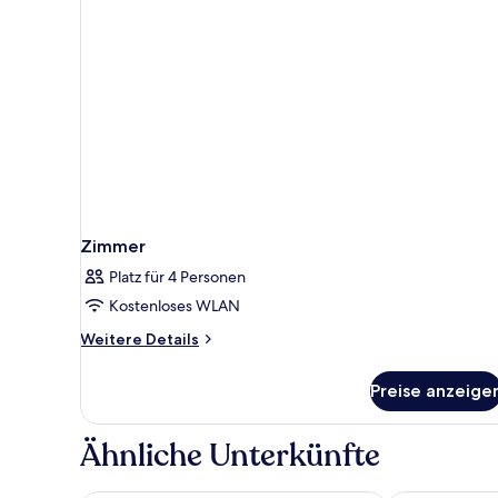
Zimmer
Platz für 4 Personen
Kostenloses WLAN
Weitere
Weitere Details
Details
für
Preise anzeige
Zimmer
Ähnliche Unterkünfte