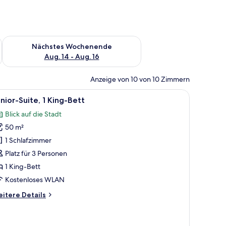
es Wochenende, Aug. 7 - Aug. 9.
Überprüfe die Verfügbarkeit für nächstes Wochenende, Aug. 1
Nächstes Wochenende
Aug. 14 - Aug. 16
Anzeige von 10 von 10 Zimmern
ick auf die Skyline durch große Fenster.
, einem Schreibtisch, einem Sessel und einer Couch, mit Blick auf die Stadt 
le
Ein Hotelzimmer mit einem großen Bett, Nach
7
nior-Suite, 1 King-Bett
otos
Blick auf die Stadt
ür
50 m²
unior-
ite,
1 Schlafzimmer
King-
Platz für 3 Personen
ett
1 King-Bett
nzeigen
Kostenloses WLAN
itere
itere Details
tails
r
nior-