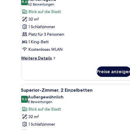
für
8,6
8,6 von 10
(62
62 Bewertungen
Superior-
Bewertungen)
Blick auf die Stadt
Zimmer,
32 m²
1 King-
1 Schlafzimmer
Bett
Platz für 3 Personen
anzeigen
1 King-Bett
Kostenloses WLAN
Weitere
Weitere Details
Details
für
Preise anzeige
Superior-
Zimmer,
1 King-
Alle
Ein Hotelzimmer mit zwei Bette
6
Bett
Superior-Zimmer, 2 Einzelbetten
Fotos
Außergewöhnlich
für
9,6
9,6 von 10
(8
8 Bewertungen
Superior-
Bewertungen)
Blick auf die Stadt
Zimmer,
32 m²
2 Einzelbetten
1 Schlafzimmer
anzeigen