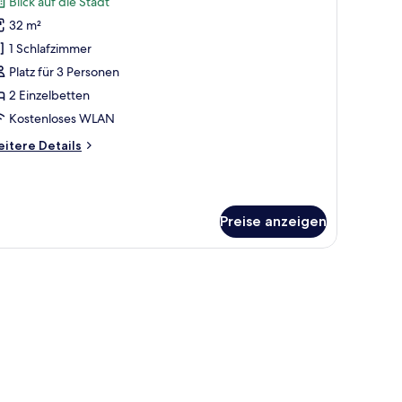
Blick auf die Stadt
ür
32 m²
xecutive-
immer,
1 Schlafzimmer
 Einzelbetten
Platz für 3 Personen
nzeigen
2 Einzelbetten
Kostenloses WLAN
itere
itere Details
tails
r
ecutive-
mmer,
Preise anzeigen
Einzelbetten
 Blick auf die Stadt.