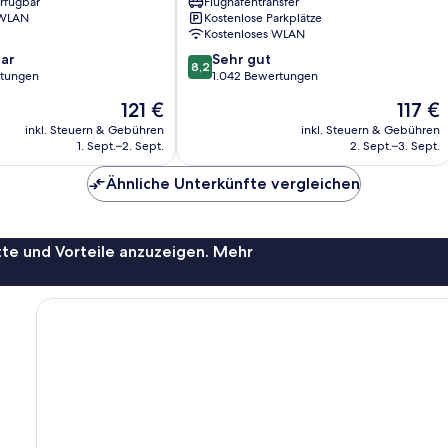
erfügbar
Flughafentransfer
East
 WLAN
Kostenlose Parkplätze
Hospitality
Kostenloses WLAN
Changi
8.2
ar
Sehr gut
8,2
von
rtungen
1.042 Bewertungen
10,
Der
Der
121 €
117 €
Sehr
Preis
Preis
gut,
inkl. Steuern & Gebühren
inkl. Steuern & Gebühren
beträgt
beträgt
1. Sept.–2. Sept.
2. Sept.–3. Sept.
1.042
121 €
117 €
Bewertungen
Ähnliche Unterkünfte vergleichen
te und Vorteile anzuzeigen. Mehr