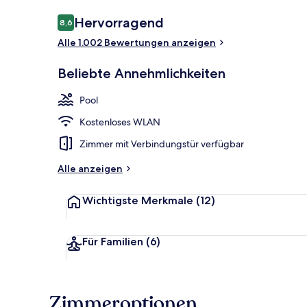
Bewertungen
Hervorragend
8,6
8,6 von 10.
Alle 1.002 Bewertungen anzeigen
Verschiedene
Beliebte Annehmlichkeiten
Pool
Kostenloses WLAN
Zimmer mit Verbindungstür verfügbar
Alle anzeigen
Wichtigste Merkmale
(12)
Für Familien
(6)
Zimmeroptionen