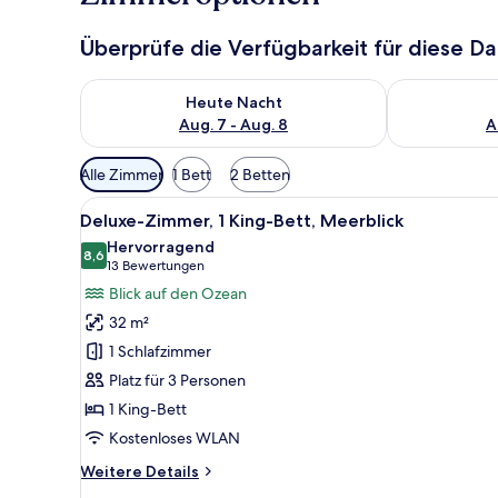
Überprüfe die Verfügbarkeit für diese D
Überprüfe die Verfügbarkeit für heute Nacht, Aug. 7
Überprüfe die
Heute Nacht
Aug. 7 - Aug. 8
A
Verfügbare
Alle Zimmer
1 Bett
2 Betten
Filter
Alle
Ein Hotelzimmer mit einem groß
für
5
Deluxe-Zimmer, 1 King-Bett, Meerblick
Fotos
Zimmer
Hervorragend
für
8,6
8,6 von 10
(13
13 Bewertungen
Deluxe-
Bewertungen)
Blick auf den Ozean
Zimmer,
32 m²
1 King-
1 Schlafzimmer
Bett,
Platz für 3 Personen
Meerblick
1 King-Bett
anzeigen
Kostenloses WLAN
Weitere
Weitere Details
Details