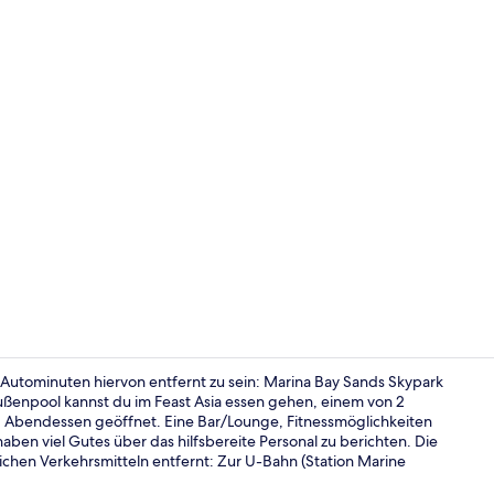
Verschieden
utominuten hiervon entfernt zu sein: Marina Bay Sands Skypark
ßenpool kannst du im Feast Asia essen gehen, einem von 2
nd Abendessen geöffnet. Eine Bar/Lounge, Fitnessmöglichkeiten
2 Restaurant
aben viel Gutes über das hilfsbereite Personal zu berichten. Die
ichen Verkehrsmitteln entfernt: Zur U-Bahn (Station Marine