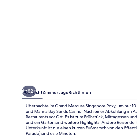
82+
Übersicht
Zimmer
Lage
Richtlinien
Übernachte im Grand Mercure Singapore Roxy, um nur 10 A
und Marina Bay Sands Casino. Nach einer Abkühlung im Au
Restaurants vor Ort. Es ist zum Frühstück, Mittagessen u
und ein Garten sind weitere Highlights. Andere Reisende h
Unterkunft ist nur einen kurzen Fußmarsch von den öffentl
Parade) sind es 5 Minuten.