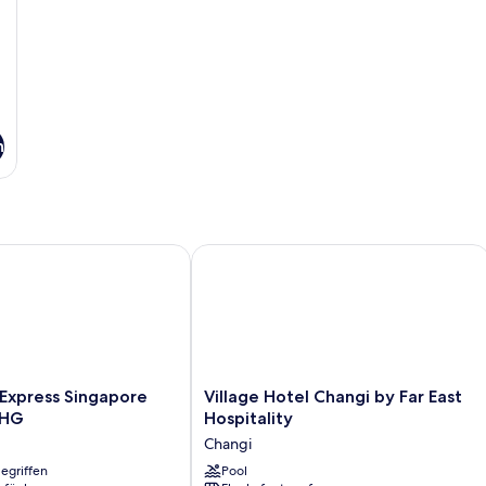
n
xpress Singapore Katong by IHG
Village Hotel Changi by Far East Hospi
Village
 Express Singapore
Village Hotel Changi by Far East
Hotel
IHG
Hospitality
Changi
Changi
by
egriffen
Far
Pool