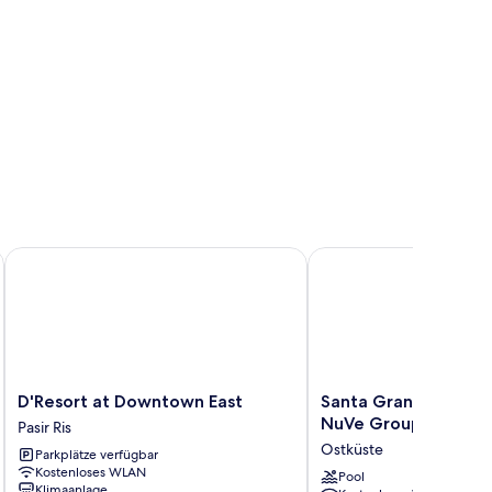
tality
D'Resort at Downtown East
Santa Grand Hotel East
D'Resort
Santa
D'Resort at Downtown East
Santa Grand Hotel Ea
at
Grand
NuVe Group Collect
Pasir Ris
Downtown
Hotel
Ostküste
Parkplätze verfügbar
East
East
Kostenloses WLAN
Pasir
Coast,
Pool
Klimaanlage