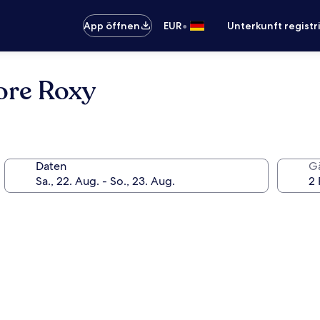
•
App öffnen
EUR
Unterkunft registr
ore Roxy
Daten
G