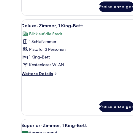
für
Preise anzeige
Deluxe-
Zimmer,
1 King-
Alle
Ein Hotelzimmer mit Bett, Schrei
4
Bett,
Deluxe-Zimmer, 1 King-Bett
Fotos
Meerblick
Blick auf die Stadt
für
1 Schlafzimmer
Deluxe-
Zimmer,
Platz für 3 Personen
1 King-
1 King-Bett
Bett
Kostenloses WLAN
anzeigen
Weitere
Weitere Details
Details
für
Deluxe-
Zimmer,
1 King-
Bett
Preise anzeige
Alle
Ein Hotelzimmer mit einem gro
6
Superior-Zimmer, 1 King-Bett
Fotos
Hervorragend