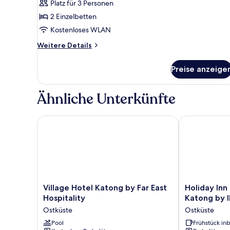
Platz für 3 Personen
2 Einzelbetten
Kostenloses WLAN
Weitere
Weitere Details
Details
für
Preise anzeige
Superior-
Zimmer,
2 Einzelbetten
Ähnliche Unterkünfte
Village Hotel Katong by Far East Hospitality
Holiday Inn E
Village
Holiday
Village Hotel Katong by Far East
Holiday Inn
Hotel
Inn
Hospitality
Katong by 
Katong
Express
Ostküste
Ostküste
by
Singapore
Far
Pool
Katong
Frühstück inb