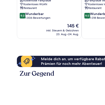
Kostenlose Parkplätze
Parkplätze v
East
by
Kostenloses WLAN
Kostenloses
Hospitality
IHG
Restaurant
Restaurant
Ostküste
Ostküste
9.0
9.0
Wunderbar
Wunderb
9,0
9,0
von
von
1.006 Bewertungen
1.018 Bewe
10,
10,
Der
145 €
Wunderbar,
Wunderbar,
Preis
1.006
1.018
inkl. Steuern & Gebühren
beträgt
23. Aug.–24. Aug.
Bewertungen
Bewertungen
145 €
Melde dich an, um verfügbare Rabat
Prämien für noch mehr Abenteuer!
Zur Gegend