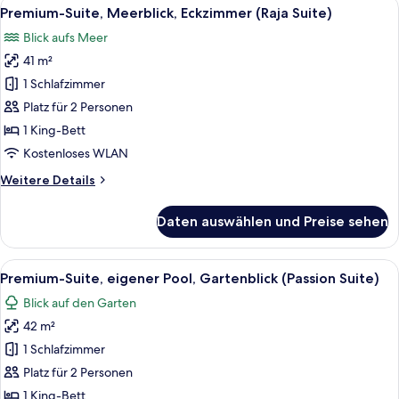
Alle
Ein Schlafzimmer mit Bett, weißer Be
1
(Monyet
Premium-Suite, Meerblick, Eckzimmer (Raja Suite)
Fotos
Suite)
Blick aufs Meer
für
41 m²
Premium-
Suite,
1 Schlafzimmer
Meerblick,
Platz für 2 Personen
Eckzimmer
1 King-Bett
(Raja
Kostenloses WLAN
Suite)
Weitere
Weitere Details
anzeigen
Details
für
Daten auswählen und Preise sehen
Premium-
Suite,
Meerblick,
Alle
Ein modernes Schlafzimmer mit einem 
1
Eckzimmer
Premium-Suite, eigener Pool, Gartenblick (Passion Suite)
Fotos
(Raja
Blick auf den Garten
Suite)
für
42 m²
Premium-
Suite,
1 Schlafzimmer
eigener
Platz für 2 Personen
Pool,
1 King-Bett