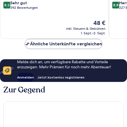
8.2
8.8
Sehr gut
Her
8,2
8,8
von
von
392 Bewertungen
227 
10,
10,
Sehr
Hervorr
Der
48 €
gut,
227
Preis
392
Bewert
inkl. Steuern & Gebühren
beträgt
Bewertungen
1. Sept.–2. Sept.
48 €
Ähnliche Unterkünfte vergleichen
Melde dich an, um verfügbare Rabatte und Vorteile
anzuzeigen. Mehr Prämien für noch mehr Abenteuer!
Anmelden
Jetzt kostenlos registrieren
Zur Gegend