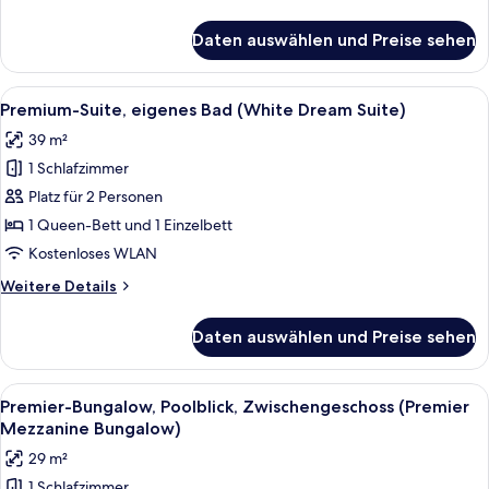
(Bamboo
Details
Suite)
für
Daten auswählen und Preise sehen
Premium-
anzeigen
Doppelzimmer,
1
Alle
Ein geräumiges Schlafzimmer mit eine
1
Queen-
Premium-Suite, eigenes Bad (White Dream Suite)
Fotos
Bett,
39 m²
eingeschränkter
für
Meerblick
1 Schlafzimmer
Premium-
(Bamboo
Suite,
Platz für 2 Personen
Suite)
eigenes
1 Queen-Bett und 1 Einzelbett
Bad
Kostenloses WLAN
(White
Weitere
Weitere Details
Dream
Details
Suite)
für
Daten auswählen und Preise sehen
Premium-
anzeigen
Suite,
eigenes
Alle
Ein Poolbereich mit überwasser Bung
6
Bad
Premier-Bungalow, Poolblick, Zwischengeschoss (Premier
Fotos
(White
Mezzanine Bungalow)
Dream
für
29 m²
Suite)
Premier-
1 Schlafzimmer