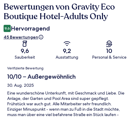
Bewertungen von Gravity Eco
Bewertungen
Boutique Hotel-Adults Only
Hervorragend
9,6
45 Bewertungen
9,6
9,2
10
Sauberkeit
Ausstattung
Personal & Service
Bewertungen
Verifizierte Bewertung
10/10 – Außergewöhnlich
30. Aug. 2025
Eine wunderschöne Unterkunft, mit Geschmack und Liebe. Die
Anlage, der Garten und Pool Area sind super gepflegt.
Frühstück war auch gut. Alle Mitarbeiter sehr freundlich.
Einziger Minuspunkt - wenn man zu Fuß in die Stadt möchte,
muss man über eine viel befahrene Straße ein Stück laufen -
nicht empfehlenswert, mit Bike ist man aber in 3 min mittendrin.