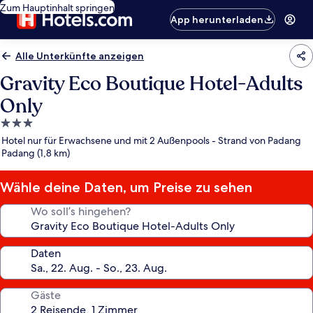
Zum Hauptinhalt springen
App herunterladen
Alle Unterkünfte anzeigen
Gravity Eco Boutique Hotel-Adults
Only
3.0-
Sterne-
Hotel nur für Erwachsene und mit 2 Außenpools - Strand von Padang
Unterkunft
Padang (1,8 km)
Wähle deine Daten, um Preise zu sehen
Wo soll’s hingehen?
Daten
Gäste