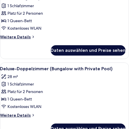
für
1 Schlafzimmer
Premier-
Platz für 2 Personen
Doppel-
1 Queen-Bett
oder
-
Kostenloses WLAN
Zweibettzimmer
Weitere
Weitere Details
(Premier
Details
für
Double
Daten auswählen und Preise sehen
Premier-
or
Doppel-
Twin
oder
Alle
Ein Poolbereich mit einem strohgedec
5
Bungalow)
-
Deluxe-Doppelzimmer (Bungalow with Private Pool)
Fotos
Zweibettzimmer
anzeigen
28 m²
(Premier
für
Double
1 Schlafzimmer
Deluxe-
or
Doppelzimmer
Platz für 2 Personen
Twin
(Bungalow
Bungalow)
1 Queen-Bett
with
Kostenloses WLAN
Private
Weitere
Weitere Details
Pool)
Details
anzeigen
für
Daten auswählen und Preise sehen