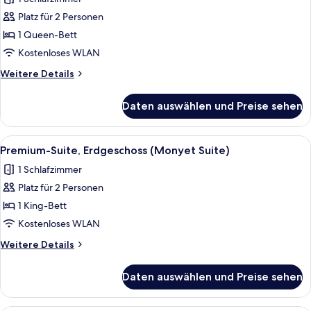
Bungalow,
Platz für 2 Personen
Poolblick,
Zwischengeschoss
1 Queen-Bett
(Premier
Kostenloses WLAN
Mezzanine
Weitere
Weitere Details
Bungalow)
Details
anzeigen
für
Daten auswählen und Preise sehen
Premier-
Bungalow,
Poolblick,
Alle
Ein Schlafzimmer mit einem großen B
1
Zwischengeschoss
Premium-Suite, Erdgeschoss (Monyet Suite)
Fotos
(Premier
1 Schlafzimmer
Mezzanine
für
Bungalow)
Platz für 2 Personen
Premium-
Suite,
1 King-Bett
Erdgeschoss
Kostenloses WLAN
(Monyet
Weitere
Weitere Details
Suite)
Details
anzeigen
für
Daten auswählen und Preise sehen
Premium-
Suite,
Erdgeschoss