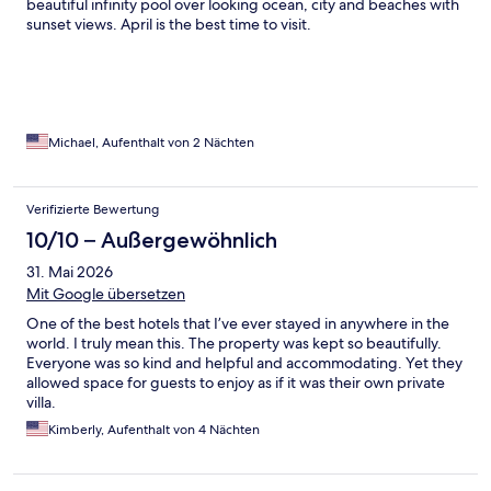
beautiful infinity pool over looking ocean, city and beaches with
sunset views. April is the best time to visit.
Michael, Aufenthalt von 2 Nächten
Verifizierte Bewertung
10/10 – Außergewöhnlich
31. Mai 2026
Mit Google übersetzen
One of the best hotels that I’ve ever stayed in anywhere in the
world. I truly mean this. The property was kept so beautifully.
Everyone was so kind and helpful and accommodating. Yet they
allowed space for guests to enjoy as if it was their own private
villa.
Kimberly, Aufenthalt von 4 Nächten