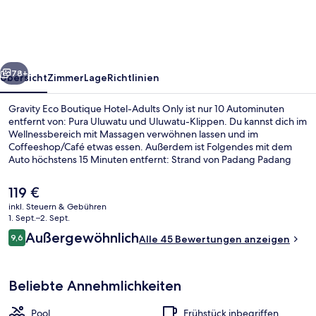
Hotel-
Adults
Only
rück
Weiter
78+
Übersicht
Zimmer
Lage
Richtlinien
Gravity Eco Boutique Hotel-Adults Only ist nur 10 Autominuten
entfernt von: Pura Uluwatu und Uluwatu-Klippen. Du kannst dich im
Wellnessbereich mit Massagen verwöhnen lassen und im
Coffeeshop/Café etwas essen. Außerdem ist Folgendes mit dem
Auto höchstens 15 Minuten entfernt: Strand von Padang Padang
und Strand von Bingin.
Der
119 €
aktuelle
inkl. Steuern & Gebühren
Preis
1. Sept.–2. Sept.
2 Außenpools, Sonnenschirme
beträgt
Bewertungen
Außergewöhnlich
9,6
Alle 45 Bewertungen anzeigen
119 €.
9,6 von 10.
Beliebte Annehmlichkeiten
Pool
Frühstück inbegriffen