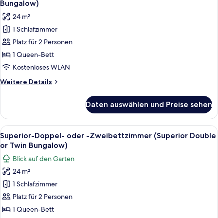
Bungalow)
Bungalow)
für
24 m²
Superior-
1 Schlafzimmer
Doppelzimmer,
Platz für 2 Personen
eigenes
Bad
1 Queen-Bett
(Superior
Kostenloses WLAN
Double
Weitere
Weitere Details
Bungalow)
Details
anzeigen
für
Daten auswählen und Preise sehen
Superior-
Doppelzimmer,
eigenes
Alle
Ein tropisches Resort mit strohgedec
5
Bad
Superior-Doppel- oder -Zweibettzimmer (Superior Double
Fotos
(Superior
or Twin Bungalow)
Double
für
Blick auf den Garten
Bungalow)
Superior-
24 m²
Doppel-
1 Schlafzimmer
oder
-
Platz für 2 Personen
Zweibettzimmer
1 Queen-Bett