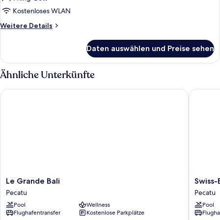
Gartenblick
Kostenloses WLAN
(Passion
Weitere
Weitere Details
Suite)
Details
anzeigen
für
Daten auswählen und Preise sehen
Premium-
Suite,
eigener
Ähnliche Unterkünfte
Pool,
Gartenblick
Le Grande Bali
Swiss-Be
(Passion
Suite)
Le
Swiss-
Le Grande Bali
Swiss-
Grande
Belresor
Pecatu
Pecatu
Bali
Pecatu
Pool
Wellness
Pool
Pecatu
Pecatu
Flughafentransfer
Kostenlose Parkplätze
Flugha