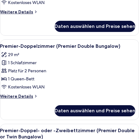
(Superior
Kostenloses WLAN
Double
Weitere
Weitere Details
or
Details
Twin
für
Daten auswählen und Preise sehen
Superior-
Bungalow)
Doppel-
anzeigen
oder
Alle
Ein Zimmer mit einem weißen Holztisc
5
-
Premier-Doppelzimmer (Premier Double Bungalow)
Fotos
Zweibettzimmer
29 m²
(Superior
für
Double
1 Schlafzimmer
Premier-
or
Doppelzimmer
Platz für 2 Personen
Twin
(Premier
Bungalow)
1 Queen-Bett
Double
Kostenloses WLAN
Bungalow)
Weitere
Weitere Details
anzeigen
Details
für
Daten auswählen und Preise sehen
Premier-
Doppelzimmer
(Premier
Alle
Ein geräumiges Schlafzimmer mit eine
4
Double
Premier-Doppel- oder -Zweibettzimmer (Premier Double
Fotos
Bungalow)
or Twin Bungalow)