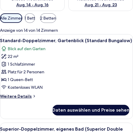
Aug. 14 - Aug. 16
Aug. 21 - Aug. 23
Verfügbare
Alle Zimmer
1 Bett
2 Betten
Filter
für
Anzeige von 14 von 14 Zimmern
Zimmer
Alle
Ein Gebäude mit einem Strohdach und 
6
Standard-Doppelzimmer, Gartenblick (Standard Bungalow)
Fotos
Blick auf den Garten
für
22 m²
Standard-
Doppelzimmer,
1 Schlafzimmer
Gartenblick
Platz für 2 Personen
(Standard
1 Queen-Bett
Bungalow)
Kostenloses WLAN
anzeigen
Weitere
Weitere Details
Details
für
Daten auswählen und Preise sehen
Standard-
Doppelzimmer,
Gartenblick
Alle
Ein gemütlicher Sitzbereich im Freien
12
(Standard
Superior-Doppelzimmer, eigenes Bad (Superior Double
Fotos