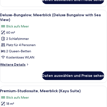
Deluxe-
Doppelzimmer
(Bungalow
Alle
Ein gepflasterter Weg führt zu einem
9
with
Deluxe-Bungalow, Meerblick (Deluxe Bungalow with Sea
Fotos
Private
View)
Pool)
für
Blick aufs Meer
Deluxe-
60 m²
Bungalow,
2 Schlafzimmer
Meerblick
(Deluxe
Platz für 4 Personen
Bungalow
2 Queen-Betten
with
Kostenloses WLAN
Sea
Weitere
Weitere Details
View)
Details
anzeigen
für
Daten auswählen und Preise sehen
Deluxe-
Bungalow,
Meerblick
Alle
Premium-Studiosuite, Meerblick (Kayu
1
(Deluxe
Premium-Studiosuite, Meerblick (Kayu Suite)
Fotos
Bungalow
Blick aufs Meer
with
für
Sea
18 m²
Premium-