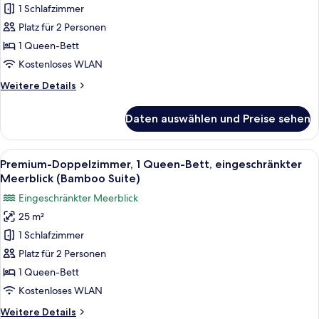
View)
Studiosuite,
1 Schlafzimmer
Meerblick
Platz für 2 Personen
(Kayu
1 Queen-Bett
Suite)
Kostenloses WLAN
anzeigen
Weitere
Weitere Details
Details
für
Daten auswählen und Preise sehen
Premium-
Studiosuite,
Meerblick
Alle
Ein Schlafzimmer mit weißen Backstein
1
(Kayu
Premium-Doppelzimmer, 1 Queen-Bett, eingeschränkter
Fotos
Suite)
Meerblick (Bamboo Suite)
für
Eingeschränkter Meerblick
Premium-
25 m²
Doppelzimmer,
1 Schlafzimmer
1
Queen-
Platz für 2 Personen
Bett,
1 Queen-Bett
eingeschränkter
Kostenloses WLAN
Meerblick
Weitere
Weitere Details