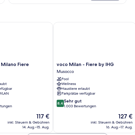
Room
ilano Fiere
voco Milan - Fiere by IHG
voco
 Milano Fiere
voco Milan - Fiere by IHG
Milan
Musocco
-
Pool
Fiere
aubt
Wellness
by
erfügbar
Haustiere erlaubt
IHG
 WLAN
Parkplätze verfügbar
Musocco
8.4
Sehr gut
8,4
von
rtungen
1.003 Bewertungen
10,
Der
Der
117 €
127 €
Sehr
Preis
Preis
gut,
inkl. Steuern & Gebühren
inkl. Steuern & Gebühren
beträgt
beträgt
14. Aug.–15. Aug.
16. Aug.–17. Aug.
1.003
117 €
127 €
Bewertungen