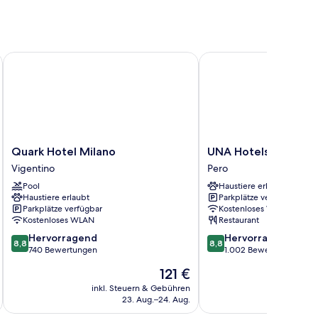
Quark Hotel Milano
UNA Hotels Expo Fiera
Quark
UNA
Quark Hotel Milano
UNA Hotels Expo Fie
Hotel
Hotels
Vigentino
Pero
Milano
Expo
Pool
Haustiere erlaubt
Vigentino
Fiera
Haustiere erlaubt
Parkplätze verfügbar
Milano
Parkplätze verfügbar
Kostenloses WLAN
Pero
Kostenloses WLAN
Restaurant
8.8
8.8
Hervorragend
Hervorragend
8,8
8,8
von
von
740 Bewertungen
1.002 Bewertungen
10,
10,
Der
121 €
Hervorragend,
Hervorragend,
Preis
740
1.002
inkl. Steuern & Gebühren
inkl. S
beträgt
23. Aug.–24. Aug.
Bewertungen
Bewertungen
121 €