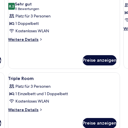
Fotos
F
Sehr gut
für
8,2
f
8,2 von 10
(11
11 Bewertungen
Zimmer
S
Bewertungen)
Platz für 3 Personen
(Lounge
R
1 Doppelbett
Plus)
a
We
We
Kostenloses WLAN
anzeigen
De
fü
Weitere
Weitere Details
Si
Details
R
für
Zimmer
(Lounge
n
Preise anzeigen
Plus)
tisch, Verdunkelungsvorhänge
Alle
Minibar, Zimmersafe, Schreibtisch, V
4
Triple Room
Fotos
Platz für 3 Personen
für
1 Einzelbett und 1 Doppelbett
Triple
Room
Kostenloses WLAN
anzeigen
Weitere
Weitere Details
Details
für
n
Preise anzeigen
Triple