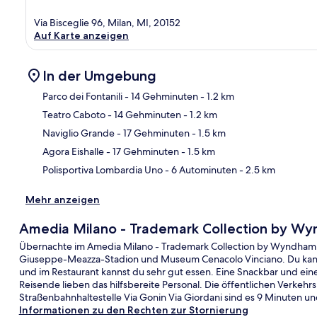
Via Bisceglie 96, Milan, MI, 20152
Auf Karte anzeigen
In der Umgebung
Parco dei Fontanili
- 14 Gehminuten
- 1.2 km
Teatro Caboto
- 14 Gehminuten
- 1.2 km
Kar
Naviglio Grande
- 17 Gehminuten
- 1.5 km
Agora Eishalle
- 17 Gehminuten
- 1.5 km
Polisportiva Lombardia Uno
- 6 Autominuten
- 2.5 km
Mehr anzeigen
Amedia Milano - Trademark Collection by W
Übernachte im Amedia Milano - Trademark Collection by Wyndham, 
Giuseppe-Meazza-Stadion und Museum Cenacolo Vinciano. Du kanns
und im Restaurant kannst du sehr gut essen. Eine Snackbar und ei
Reisende lieben das hilfsbereite Personal. Die öffentlichen Verkehr
Straßenbahnhaltestelle Via Gonin Via Giordani sind es 9 Minuten u
Informationen zu den Rechten zur Stornierung