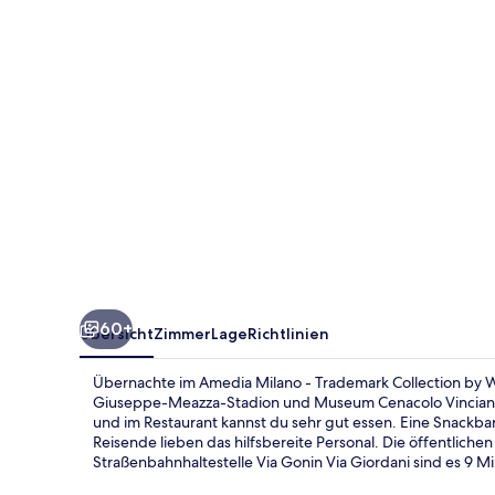
Collection
by
Wyndham
60+
Übersicht
Zimmer
Lage
Richtlinien
Übernachte im Amedia Milano - Trademark Collection by W
Giuseppe-Meazza-Stadion und Museum Cenacolo Vinciano.
und im Restaurant kannst du sehr gut essen. Eine Snackb
Reisende lieben das hilfsbereite Personal. Die öffentliche
Straßenbahnhaltestelle Via Gonin Via Giordani sind es 9 