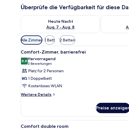
Überprüfe die Verfügbarkeit für diese D
Überprüfe die Verfügbarkeit für heute Nacht, Aug. 7
Überprüfe die
Heute Nacht
Aug. 7 - Aug. 8
A
Verfügbare
Alle Zimmer
1 Bett
2 Betten
Filter
Alle
Ein Hotelzimmer mit zwei Bett
für
5
Comfort-Zimmer, barrierefrei
Fotos
Zimmer
Hervorragend
für
8,8
8,8 von 10
(3
3 Bewertungen
Comfort-
Bewertungen)
Platz für 2 Personen
Zimmer,
1 Doppelbett
barrierefrei
Kostenloses WLAN
anzeigen
Weitere
Weitere Details
Details
für
Preise anzeige
Comfort-
Zimmer,
barrierefrei
Alle
Ein Hotelzimmer mit zwei Bette
8
Comfort double room