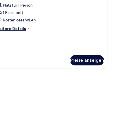
otos
Platz für 1 Person
ür
1 Einzelbett
ingle
oom
Kostenloses WLAN
nzeigen
itere
itere Details
tails
r
ngle
oom
Preise anzeigen
erdunkelungsvorhänge