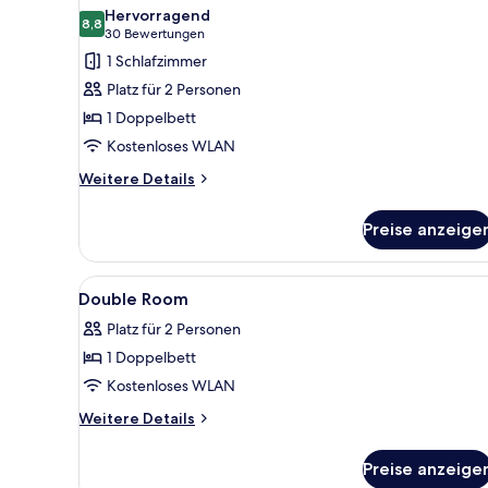
Fotos
Hervorragend
für
8,8
8,8 von 10
(30
30 Bewertungen
Comfort
Bewertungen)
1 Schlafzimmer
double
Platz für 2 Personen
room
1 Doppelbett
anzeigen
Kostenloses WLAN
Weitere
Weitere Details
Details
für
Preise anzeige
Comfort
double
room
Alle
Minibar, Zimmersafe, Schreib
4
Double Room
Fotos
Platz für 2 Personen
für
1 Doppelbett
Double
Room
Kostenloses WLAN
anzeigen
Weitere
Weitere Details
Details
für
Preise anzeige
Double