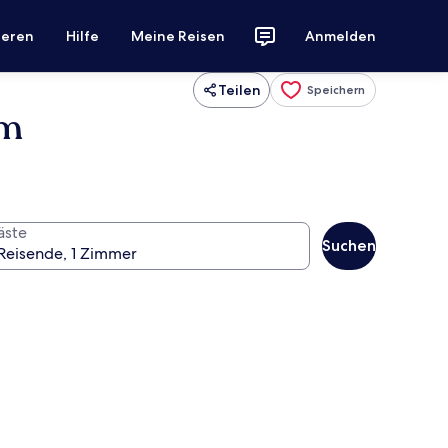
ieren
Hilfe
Meine Reisen
Anmelden
Teilen
Speichern
am
äste
Suchen