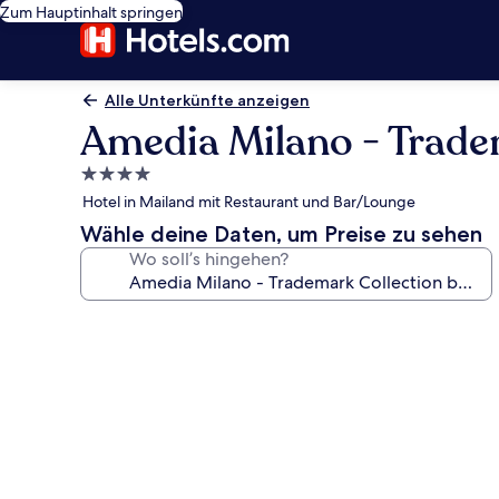
Zum Hauptinhalt springen
Alle Unterkünfte anzeigen
Amedia Milano - Trad
4.0-
Sterne-
Hotel in Mailand mit Restaurant und Bar/Lounge
Unterkunft
Wähle deine Daten, um Preise zu sehen
Wo soll’s hingehen?
Fotogalerie
von
Amedia
Milano
-
Trademark