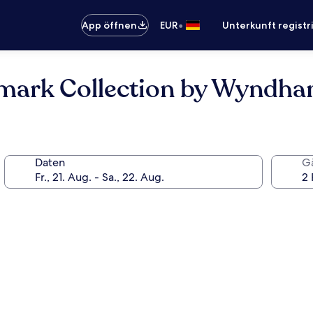
•
App öffnen
EUR
Unterkunft registr
emark Collection by Wyndh
Daten
G