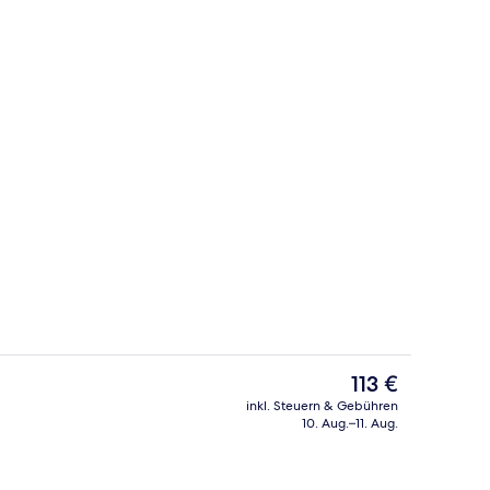
ich
Lobby
Der
113 €
aktuelle
inkl. Steuern & Gebühren
Preis
10. Aug.–11. Aug.
Bar (in der Unterkunft)
beträgt
113 €.