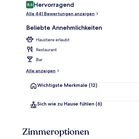
Bewertungen
Hervorragend
8,6
8,6 von 10.
Alle 441 Bewertungen anzeigen
Tägliches Fr
Beliebte Annehmlichkeiten
Haustiere erlaubt
Restaurant
Bar
Alle anzeigen
Wichtigste Merkmale
(12)
Sich wie zu Hause fühlen
(6)
Zimmeroptionen