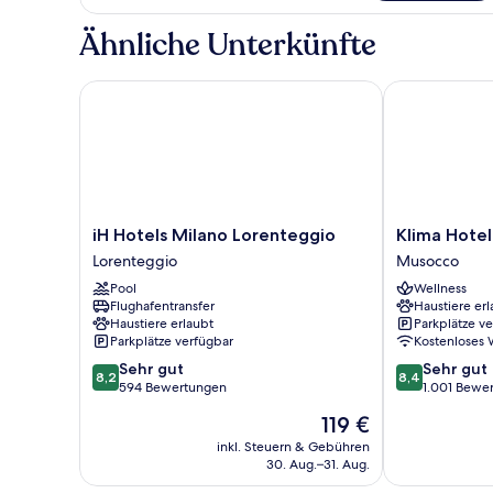
Room
Ähnliche Unterkünfte
iH Hotels Milano Lorenteggio
Klima Hotel M
iH
Klima
iH Hotels Milano Lorenteggio
Klima Hotel
Hotels
Hotel
Lorenteggio
Musocco
Milano
Milano
Pool
Wellness
Lorenteggio
Fiere
Flughafentransfer
Haustiere erl
Lorenteggio
Musocco
Haustiere erlaubt
Parkplätze v
Parkplätze verfügbar
Kostenloses
8.2
8.4
Sehr gut
Sehr gut
8,2
8,4
von
von
594 Bewertungen
1.001 Bewe
10,
10,
Der
119 €
Sehr
Sehr
Preis
gut,
gut,
inkl. Steuern & Gebühren
beträgt
30. Aug.–31. Aug.
594
1.001
119 €
Bewertungen
Bewertungen