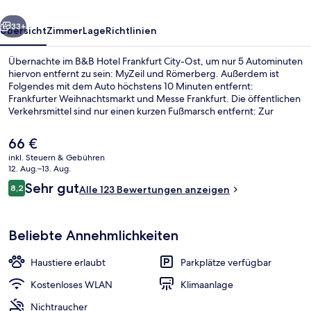
rück
Weiter
33+
Übersicht
Zimmer
Lage
Richtlinien
Übernachte im B&B Hotel Frankfurt City-Ost, um nur 5 Autominuten
hiervon entfernt zu sein: MyZeil und Römerberg. Außerdem ist
Folgendes mit dem Auto höchstens 10 Minuten entfernt:
Frankfurter Weihnachtsmarkt und Messe Frankfurt. Die öffentlichen
Verkehrsmittel sind nur einen kurzen Fußmarsch entfernt: Zur
Station Ostbahnhof/Honsellstraße sind es nur wenige Schritte und
zur Straßenbahnhaltestelle Osthafenplatz 4 Minuten.
Der
66 €
aktuelle
inkl. Steuern & Gebühren
Preis
12. Aug.–13. Aug.
Außenbereich
beträgt
Bewertungen
Sehr gut
8,2
Alle 123 Bewertungen anzeigen
66 €.
8,2 von 10.
Beliebte Annehmlichkeiten
Haustiere erlaubt
Parkplätze verfügbar
Kostenloses WLAN
Klimaanlage
Nichtraucher