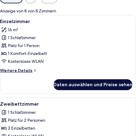
Filter
für
Anzeige von 8 von 8 Zimmern
Zimmer
Alle
Allergikerbettwaren, Schreibtisch, scha
4
Einzelzimmer
Fotos
16 m²
für
1 Schlafzimmer
Einzelzimmer
anzeigen
Platz für 1 Person
1 Komfort-Einzelbett
Kostenloses WLAN
Weitere
Weitere Details
Details
für
Daten auswählen und Preise sehen
Einzelzimmer
Alle
Zweibettzimmer | Allergikerbettwaren, 
4
Zweibettzimmer
Fotos
1 Schlafzimmer
für
Platz für 2 Personen
Zweibettzimmer
anzeigen
2 Einzelbetten