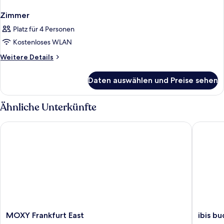
Zimmer
Platz für 4 Personen
Kostenloses WLAN
Weitere
Weitere Details
Details
für
Daten auswählen und Preise sehen
Zimmer
Ähnliche Unterkünfte
MOXY Frankfurt East
ibis budg
MOXY
ibis
MOXY Frankfurt East
ibis b
Frankfurt
budget