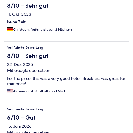
Darüber hinaus lädt der Main zu einem schönen Spaziergang in
8/10 – Sehr gut
Richtung Innenstadt ein. Die öffentlichen Verkehrsmittel halten
11. Okt. 2023
direkt vor dem Hotel, sodass man problemlos ins Stadtzentrum
gelangt. Die Lage ist ideal – besonders im Sommer, wegen dem
keine Zeit
Hafenpark.
Christoph, Aufenthalt von 2 Nächten
Verifizierte Bewertung
8/10 – Sehr gut
22. Dez. 2025
Mit Google übersetzen
For the price, this was a very good hotel. Breakfast was great for
that price!
Alexander, Aufenthalt von 1 Nacht
Verifizierte Bewertung
6/10 – Gut
15. Juni 2026
Mit Google übersetzen