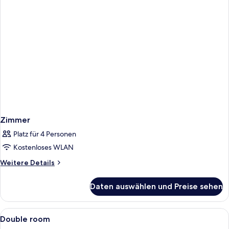
Zimmer
Platz für 4 Personen
Kostenloses WLAN
Weitere
Weitere Details
Details
für
Daten auswählen und Preise sehen
Zimmer
Alle
Allergikerbettwaren, Schreibtisch, scha
1
Double room
Fotos