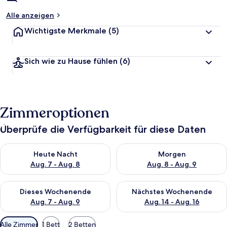
Alle anzeigen
Wichtigste Merkmale
(5)
Sich wie zu Hause fühlen
(6)
Zimmeroptionen
Überprüfe die Verfügbarkeit für diese Daten
Überprüfe die Verfügbarkeit für heute Nacht, Aug. 7 - Aug. 8.
Überprüfe die Verfügbarkeit f
Heute Nacht
Morgen
Aug. 7 - Aug. 8
Aug. 8 - Aug. 9
Überprüfe die Verfügbarkeit für dieses Wochenende, Aug. 7 - 
Überprüfe die Verfügbarkeit f
Dieses Wochenende
Nächstes Wochenende
Aug. 7 - Aug. 9
Aug. 14 - Aug. 16
Verfügbare
Alle Zimmer
1 Bett
2 Betten