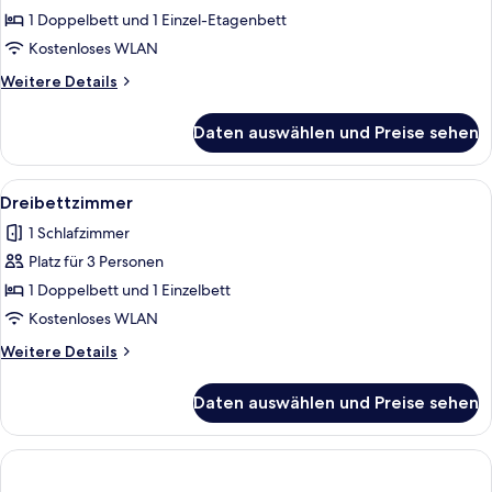
anzeigen
1 Doppelbett und 1 Einzel-Etagenbett
Kostenloses WLAN
Weitere
Weitere Details
Details
für
Daten auswählen und Preise sehen
Familienzimmer
Alle
Dreibettzimmer | Allergikerbettwaren, 
4
Dreibettzimmer
Fotos
1 Schlafzimmer
für
Platz für 3 Personen
Dreibettzimmer
anzeigen
1 Doppelbett und 1 Einzelbett
Kostenloses WLAN
Weitere
Weitere Details
Details
für
Daten auswählen und Preise sehen
Dreibettzimmer