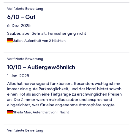
Verifizierte Bewertung
6/10 – Gut
6. Dez. 2025
Sauber, aber Sehr alt, Fernseher ging nicht
Julian, Aufenthalt von 2 Nächten
Verifizierte Bewertung
10/10 – Außergewöhnlich
1. Jan. 2025
Alles hat hervorragend funktioniert. Besonders wichtig ist mir
immer eine gute Parkmöglichkeit, und das Hotel bietet sowohl
einen Hof als auch eine Tiefgarage zu erschwinglichen Preisen
an. Die Zimmer waren makellos sauber und ansprechend
eingerichtet, was für eine angenehme Atmosphäre sorgte.
Mein Fazit: Ich würde dieses Hotel jederzeit wieder buchen.
Sheila Mae, Aufenthalt von 1 Nacht
Alles ist bequem zu Fuß erreichbar, und in der Umgebung gibt
es zahlreiche Restaurants, Einkaufsmöglichkeiten sowie
Unterhaltung, einschließlich des Hafenparks mit
Verifizierte Bewertung
Sportangeboten wie Basketball, Fußball und Calisthenics.