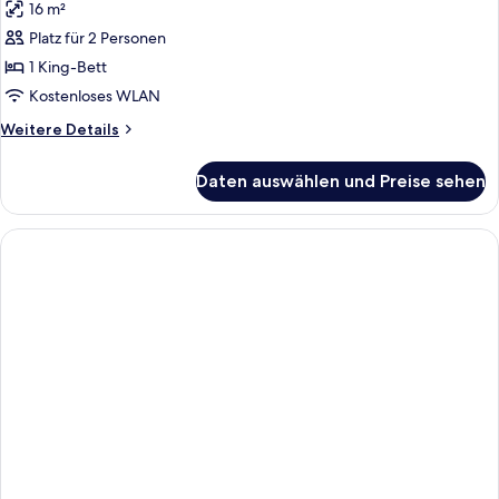
16 m²
für
Platz für 2 Personen
Double
room
1 King-Bett
anzeigen
Kostenloses WLAN
Weitere
Weitere Details
Details
für
Daten auswählen und Preise sehen
Double
room