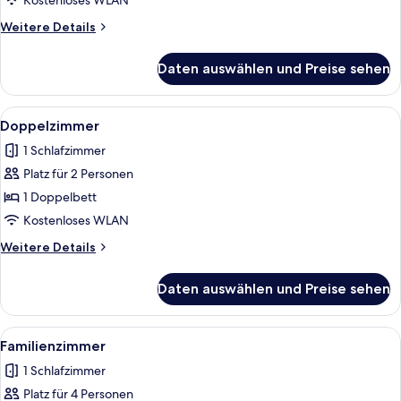
Kostenloses WLAN
Weitere
Weitere Details
Details
für
Daten auswählen und Preise sehen
Zweibettzimmer
Alle
Doppelzimmer | Allergikerbettwaren, Sc
3
Doppelzimmer
Fotos
1 Schlafzimmer
für
Platz für 2 Personen
Doppelzimmer
anzeigen
1 Doppelbett
Kostenloses WLAN
Weitere
Weitere Details
Details
für
Daten auswählen und Preise sehen
Doppelzimmer
Alle
Familienzimmer | Allergikerbettwaren, 
4
Familienzimmer
Fotos
1 Schlafzimmer
für
Platz für 4 Personen
Familienzimmer