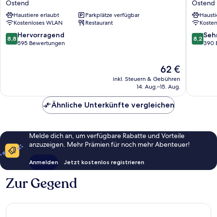
Ostend
Ostend
East
Frankfur
Haustiere erlaubt
Parkplätze verfügbar
Hausti
Ostend
City
Kostenloses WLAN
Restaurant
Koste
Ost
Ostend
8.8
8.2
Hervorragend
Seh
8,8
8,2
von
von
595 Bewertungen
390 
10,
10,
Hervorragend,
Sehr
Der
62 €
595
gut,
Preis
Bewertungen
390
inkl. Steuern & Gebühren
beträgt
Bewert
14. Aug.–15. Aug.
62 €
Ähnliche Unterkünfte vergleichen
Melde dich an, um verfügbare Rabatte und Vorteile
anzuzeigen. Mehr Prämien für noch mehr Abenteuer!
Anmelden
Jetzt kostenlos registrieren
Zur Gegend