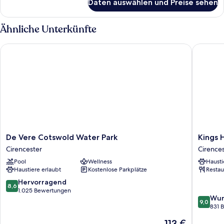
Daten auswählen und Preise sehen
Standard-
Doppelzimmer
Ähnliche Unterkünfte
De Vere Cotswold Water Park
Kings H
De
Kings
De Vere Cotswold Water Park
Kings 
Vere
Head
Cirencester
Cirence
Cotswold
Cirences
Pool
Wellness
Hausti
Water
Haustiere erlaubt
Kostenlose Parkplätze
Restau
Park
Cirencester
8.6
Hervorragend
8,6
von
1.025 Bewertungen
9.0
Wun
10,
9,0
von
831 
Hervorragend,
10,
1.025
Der
113 €