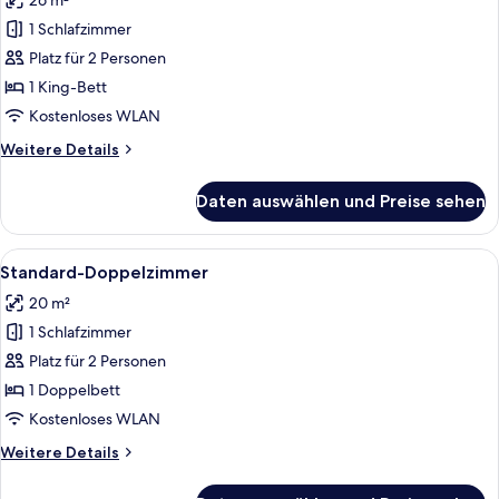
26 m²
für
1 Schlafzimmer
Deluxe-
Doppelzimmer,
Platz für 2 Personen
1 King-
1 King-Bett
Bett
Kostenloses WLAN
anzeigen
Weitere
Weitere Details
Details
für
Daten auswählen und Preise sehen
Deluxe-
Doppelzimmer,
1 King-
Alle
Ein Hotelzimmer mit einem großen Bett
4
Bett
Standard-Doppelzimmer
Fotos
20 m²
für
1 Schlafzimmer
Standard-
Doppelzimmer
Platz für 2 Personen
anzeigen
1 Doppelbett
Kostenloses WLAN
Weitere
Weitere Details
Details
für