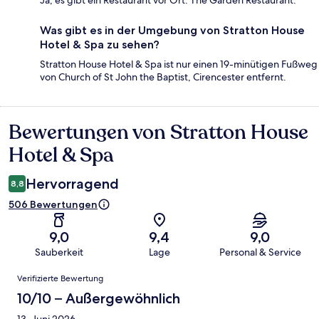
Ja, es gibt ein Restaurant vor Ort: The Garden Restaurant.
Was gibt es in der Umgebung von Stratton House
Hotel & Spa zu sehen?
Stratton House Hotel & Spa ist nur einen 19-minütigen Fußweg
von Church of St John the Baptist, Cirencester entfernt.
Bewertungen von Stratton House
Bewertungen
Hotel & Spa
Hervorragend
8,8
506 Bewertungen
9,0
9,4
9,0
Sauberkeit
Lage
Personal & Service
Bewertungen
Verifizierte Bewertung
10/10 – Außergewöhnlich