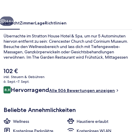
Spa
rück
Weiter
144+
Übersicht
Zimmer
Lage
Richtlinien
Übernachte im Stratton House Hotel & Spa, um nur 5 Autominuten
hiervon entfernt zu sein: Cirencester Church und Corinium Museum.
Besuche den Wellnessbereich und lass dich mit Tiefengewebe-
Massagen, Ganzkörperwickeln oder Gesichtsbehandlungen
verwöhnen. Im The Garden Restaurant wird Frühstück, Mittagessen
und Abendessen serviert. Als weitere Highlights bietet dieses Hotel
im Georgianischen Stil eine Loungebar, einen Whirlpool und eine
Der
102 €
Sauna. Andere Reisende haben viel Gutes über das hilfsbereite
aktuelle
inkl. Steuern & Gebühren
Personal zu berichten.
Preis
6. Sept.–7. Sept.
Außenbereich
beträgt
Bewertungen
Hervorragend
8,8
Alle 506 Bewertungen anzeigen
102 €.
8,8 von 10.
Beliebte Annehmlichkeiten
Wellness
Haustiere erlaubt
Kostenlose Parkplätze
Kostenloses WLAN