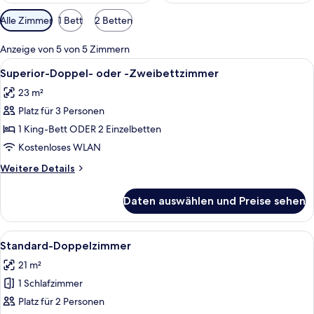
Verfügbare
Alle Zimmer
1 Bett
2 Betten
Filter
für
Anzeige von 5 von 5 Zimmern
Zimmer
Alle
Ein ordentlich bezogenes Bett mit Kop
8
Superior-Doppel- oder -Zweibettzimmer
Fotos
23 m²
für
Platz für 3 Personen
Superior-
Doppel-
1 King-Bett ODER 2 Einzelbetten
oder
Kostenloses WLAN
-
Weitere
Weitere Details
Zweibettzimmer
Details
anzeigen
für
Daten auswählen und Preise sehen
Superior-
Doppel-
oder
Alle
Ein Schlafzimmer mit einem großen Be
4
-
Standard-Doppelzimmer
Fotos
Zweibettzimmer
21 m²
für
1 Schlafzimmer
Standard-
Doppelzimmer
Platz für 2 Personen