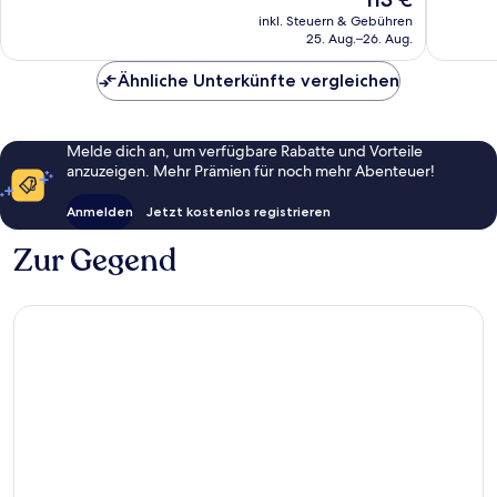
Wunder
Bewertungen
Preis
831
inkl. Steuern & Gebühren
beträgt
25. Aug.–26. Aug.
Bewert
113 €
Ähnliche Unterkünfte vergleichen
Melde dich an, um verfügbare Rabatte und Vorteile
anzuzeigen. Mehr Prämien für noch mehr Abenteuer!
Anmelden
Jetzt kostenlos registrieren
Zur Gegend