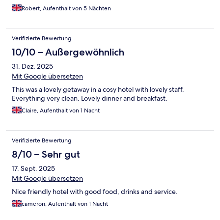
parking space. We particularly enjoyed the cold and hot
Robert, Aufenthalt von 5 Nächten
breakfast options available. Our standard room was a decent
size and the bathroom was larger than normal with a separate
bath and shower. We did not use the spa facilities. It is
Verifizierte Bewertung
conveniently located just outside Cirencester and is
approximately a 20 minute walk into town. We would definitely
10/10 – Außergewöhnlich
stay at this hotel again if we were in the area.
31. Dez. 2025
Mit Google übersetzen
This was a lovely getaway in a cosy hotel with lovely staff.
Everything very clean. Lovely dinner and breakfast.
Claire, Aufenthalt von 1 Nacht
Verifizierte Bewertung
8/10 – Sehr gut
17. Sept. 2025
Mit Google übersetzen
Nice friendly hotel with good food, drinks and service.
cameron, Aufenthalt von 1 Nacht