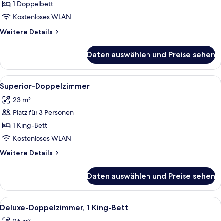
anzeigen
1 Doppelbett
Kostenloses WLAN
Weitere
Weitere Details
Details
für
Daten auswählen und Preise sehen
Standard-
Doppelzimmer
Alle
Ein ordentlich eingerichtetes Schlaf
5
Superior-Doppelzimmer
Fotos
23 m²
für
Platz für 3 Personen
Superior-
Doppelzimmer
1 King-Bett
anzeigen
Kostenloses WLAN
Weitere
Weitere Details
Details
für
Daten auswählen und Preise sehen
Superior-
Doppelzimmer
Alle
Ein Schlafzimmer mit einem großen Bet
10
Deluxe-Doppelzimmer, 1 King-Bett
Fotos