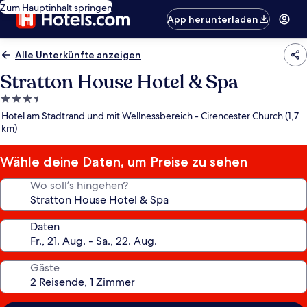
Zum Hauptinhalt springen
App herunterladen
Alle Unterkünfte anzeigen
Stratton House Hotel & Spa
3.5-
Sterne-
Hotel am Stadtrand und mit Wellnessbereich - Cirencester Church (1,7
Unterkunft
km)
Wähle deine Daten, um Preise zu sehen
Wo soll’s hingehen?
Daten
Gäste