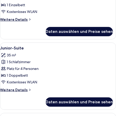
anzeigen
1 Einzelbett
Kostenloses WLAN
Weitere
Weitere Details
Details
für
Daten auswählen und Preise sehen
Classic-
Einzelzimmer
Alle
Eine moderne Loftwohnung mit Küche
5
Junior-Suite
Fotos
35 m²
für
1 Schlafzimmer
Junior-
Suite
Platz für 4 Personen
anzeigen
1 Doppelbett
Kostenloses WLAN
Weitere
Weitere Details
Details
für
Daten auswählen und Preise sehen
Junior-
Suite
Alle
Eine moderne Loftwohnung mit Küche