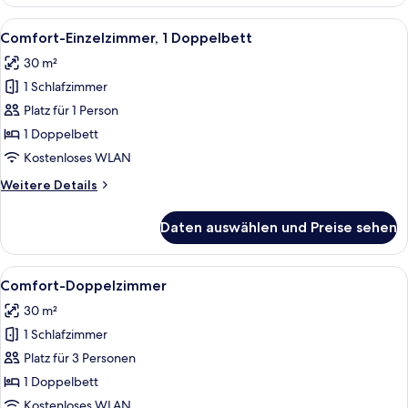
Doppelzimmer
Alle
Eine Person liegt in einem Bett mit w
3
Comfort-Einzelzimmer, 1 Doppelbett
Fotos
30 m²
für
1 Schlafzimmer
Comfort-
Einzelzimmer,
Platz für 1 Person
1
1 Doppelbett
Doppelbett
Kostenloses WLAN
anzeigen
Weitere
Weitere Details
Details
für
Daten auswählen und Preise sehen
Comfort-
Einzelzimmer,
1
Alle
Ein Hotelzimmer mit einem großen Bett
5
Doppelbett
Comfort-Doppelzimmer
Fotos
30 m²
für
1 Schlafzimmer
Comfort-
Doppelzimmer
Platz für 3 Personen
anzeigen
1 Doppelbett
Kostenloses WLAN