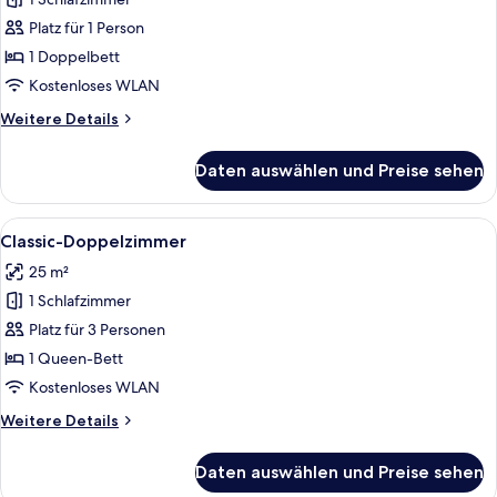
Classic-
Doppelzimmer
Platz für 1 Person
zur
1 Doppelbett
Einzelnutzung
Kostenloses WLAN
anzeigen
Weitere
Weitere Details
Details
für
Daten auswählen und Preise sehen
Classic-
Doppelzimmer
zur
Alle
Ein Hotelzimmer mit einem Bett, zwei 
4
Einzelnutzung
Classic-Doppelzimmer
Fotos
25 m²
für
1 Schlafzimmer
Classic-
Doppelzimmer
Platz für 3 Personen
anzeigen
1 Queen-Bett
Kostenloses WLAN
Weitere
Weitere Details
Details
für
Daten auswählen und Preise sehen
Classic-