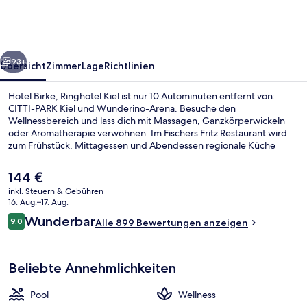
Kiel
rück
Weiter
93+
Übersicht
Zimmer
Lage
Richtlinien
Hotel Birke, Ringhotel Kiel ist nur 10 Autominuten entfernt von:
CITTI-PARK Kiel und Wunderino-Arena. Besuche den
Wellnessbereich und lass dich mit Massagen, Ganzkörperwickeln
oder Aromatherapie verwöhnen. Im Fischers Fritz Restaurant wird
zum Frühstück, Mittagessen und Abendessen regionale Küche
serviert. Dieses Hotel im luxuriösen Stil bietet als weitere Highlights
einen Innenpool, eine Loungebar sowie eine Sauna. Andere
Der
144 €
Reisende haben viel Gutes über das hilfsbereite Personal zu
aktuelle
inkl. Steuern & Gebühren
berichten.
Preis
16. Aug.–17. Aug.
Innenpool
beträgt
Bewertungen
Wunderbar
9,0
Alle 899 Bewertungen anzeigen
144 €.
9,0 von 10.
Beliebte Annehmlichkeiten
Pool
Wellness