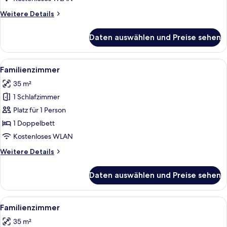
Weitere
Weitere Details
Details
für
Daten auswählen und Preise sehen
Comfort-
Doppelzimmer
Alle
Ein Hotelzimmer mit Bett, Nachttisch, 
4
Familienzimmer
Fotos
35 m²
für
1 Schlafzimmer
Familienzimmer
anzeigen
Platz für 1 Person
1 Doppelbett
Kostenloses WLAN
Weitere
Weitere Details
Details
für
Daten auswählen und Preise sehen
Familienzimmer
Alle
Ein Hotelzimmer mit Bett, Nachttisch, 
4
Familienzimmer
Fotos
35 m²
für