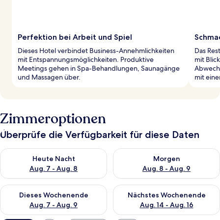
Perfektion bei Arbeit und Spiel
Schmac
Dieses Hotel verbindet Business-Annehmlichkeiten
Das Rest
mit Entspannungsmöglichkeiten. Produktive
mit Blic
Meetings gehen in Spa-Behandlungen, Saunagänge
Abwechs
und Massagen über.
mit ein
Zimmeroptionen
Überprüfe die Verfügbarkeit für diese Daten
Überprüfe die Verfügbarkeit für heute Nacht, Aug. 7 - Aug. 8.
Überprüfe die Verfügbarkeit f
Heute Nacht
Morgen
Aug. 7 - Aug. 8
Aug. 8 - Aug. 9
Überprüfe die Verfügbarkeit für dieses Wochenende, Aug. 7 - 
Überprüfe die Verfügbarkeit f
Dieses Wochenende
Nächstes Wochenende
Aug. 7 - Aug. 9
Aug. 14 - Aug. 16