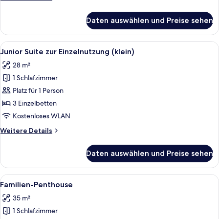
Details
für
Daten auswählen und Preise sehen
Junior
Suite
(klein)
Alle
Ein Hotelzimmer mit einem großen Bet
6
Junior Suite zur Einzelnutzung (klein)
Fotos
28 m²
für
1 Schlafzimmer
Junior
Suite
Platz für 1 Person
zur
3 Einzelbetten
Einzelnutzung
Kostenloses WLAN
(klein)
Weitere
Weitere Details
anzeigen
Details
für
Daten auswählen und Preise sehen
Junior
Suite
zur
Alle
Ein modernes Hotelzimmer mit Bett, N
4
Einzelnutzung
Familien-Penthouse
Fotos
(klein)
35 m²
für
1 Schlafzimmer
Familien-