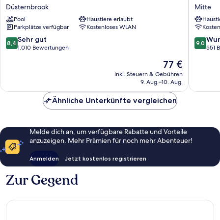
Hotel
by
Düsternbrook
Mitte
Bellevue
ATLANT
Pool
Haustiere erlaubt
Hausti
Kiel
Hotels
Parkplätze verfügbar
Kostenloses WLAN
Koste
Düsternbrook
Kiel
Mitte
8.4
9.0
Sehr gut
Wun
8,4
9,0
von
von
1.010 Bewertungen
551 
10,
10,
Der
77 €
Sehr
Wunder
Preis
gut,
551
inkl. Steuern & Gebühren
beträgt
9. Aug.–10. Aug.
1.010
Bewert
77 €
Bewertungen
Ähnliche Unterkünfte vergleichen
Melde dich an, um verfügbare Rabatte und Vorteile
anzuzeigen. Mehr Prämien für noch mehr Abenteuer!
Anmelden
Jetzt kostenlos registrieren
Zur Gegend