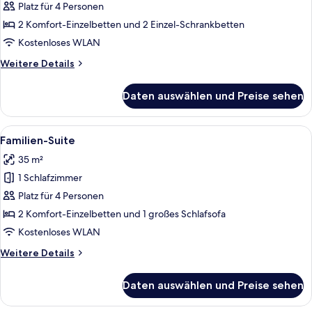
Penthouse
Platz für 4 Personen
anzeigen
2 Komfort-Einzelbetten und 2 Einzel-Schrankbetten
Kostenloses WLAN
Weitere
Weitere Details
Details
für
Daten auswählen und Preise sehen
Familien-
Penthouse
Alle
Ein weißes, flauschiges Kopfkissen mi
4
Familien-Suite
Fotos
35 m²
für
1 Schlafzimmer
Familien-
Suite
Platz für 4 Personen
anzeigen
2 Komfort-Einzelbetten und 1 großes Schlafsofa
Kostenloses WLAN
Weitere
Weitere Details
Details
für
Daten auswählen und Preise sehen
Familien-
Suite