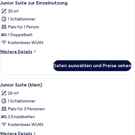
4
Junior Suite zur Einzelnutzung
Fotos
35 m²
für
1 Schlafzimmer
Junior
Suite
Platz für 1 Person
zur
1 Doppelbett
Einzelnutzung
Kostenloses WLAN
anzeigen
Weitere
Weitere Details
Details
für
Daten auswählen und Preise sehen
Junior
Suite
zur
Alle
Ein Hotelzimmer mit einem großen Bet
4
Einzelnutzung
Junior Suite (klein)
Fotos
28 m²
für
1 Schlafzimmer
Junior
Suite
Platz für 3 Personen
(klein)
3 Einzelbetten
anzeigen
Kostenloses WLAN
Weitere
Weitere Details