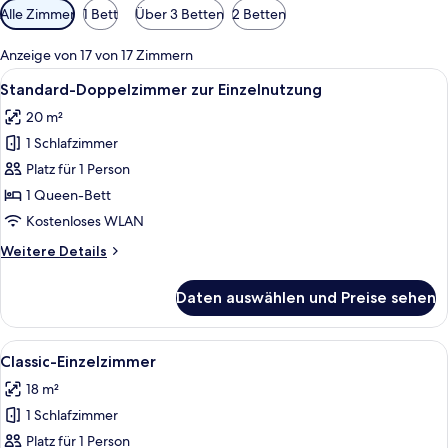
Verfügbare
Alle Zimmer
1 Bett
Über 3 Betten
2 Betten
Filter
für
Anzeige von 17 von 17 Zimmern
Zimmer
Alle
Ein Hotelzimmer mit Doppelbett, Schre
4
Standard-Doppelzimmer zur Einzelnutzung
Fotos
20 m²
für
1 Schlafzimmer
Standard-
Doppelzimmer
Platz für 1 Person
zur
1 Queen-Bett
Einzelnutzung
Kostenloses WLAN
anzeigen
Weitere
Weitere Details
Details
für
Daten auswählen und Preise sehen
Standard-
Doppelzimmer
zur
Alle
Ein Hotelzimmer mit einem Bett, zwei 
4
Einzelnutzung
Classic-Einzelzimmer
Fotos
18 m²
für
1 Schlafzimmer
Classic-
Einzelzimmer
Platz für 1 Person