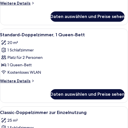
Weitere
Weitere Details
Details
für
Daten auswählen und Preise sehen
Standard-
Einzelzimmer
Alle
Ein Hotelzimmer mit Doppelbett, Schre
4
Standard-Doppelzimmer, 1 Queen-Bett
Fotos
20 m²
für
1 Schlafzimmer
Standard-
Doppelzimmer,
Platz für 2 Personen
1
1 Queen-Bett
Queen-
Kostenloses WLAN
Bett
Weitere
Weitere Details
anzeigen
Details
für
Daten auswählen und Preise sehen
Standard-
Doppelzimmer,
1
Alle
Ein Hotelzimmer mit einem Bett, zwei 
3
Queen-
Classic-Doppelzimmer zur Einzelnutzung
Fotos
Bett
25 m²
für
1 Schlafzimmer