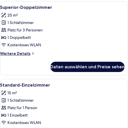
Alle
Ein Hotelzimmer mit Bett, Schreibtisc
6
Superior-Doppelzimmer
Fotos
25 m²
für
1 Schlafzimmer
Superior-
Doppelzimmer
Platz für 3 Personen
anzeigen
1 Doppelbett
Kostenloses WLAN
Weitere
Weitere Details
Details
für
Daten auswählen und Preise sehen
Superior-
Doppelzimmer
Alle
Ein Hotelzimmer mit Bett, Schreibtisc
4
Standard-Einzelzimmer
Fotos
15 m²
für
1 Schlafzimmer
Standard-
Einzelzimmer
Platz für 1 Person
anzeigen
1 Einzelbett
Kostenloses WLAN