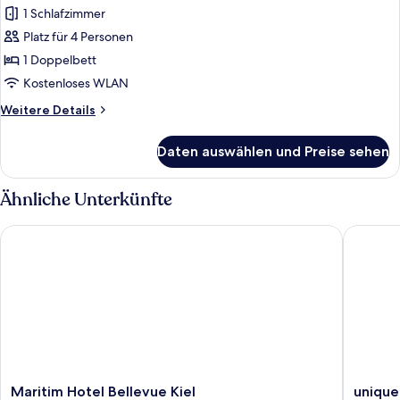
1 Schlafzimmer
Familienzimmer
anzeigen
Platz für 4 Personen
1 Doppelbett
Kostenloses WLAN
Weitere
Weitere Details
Details
für
Daten auswählen und Preise sehen
Familienzimmer
Ähnliche Unterkünfte
Maritim Hotel Bellevue Kiel
unique b
Maritim
unique
Maritim Hotel Bellevue Kiel
unique