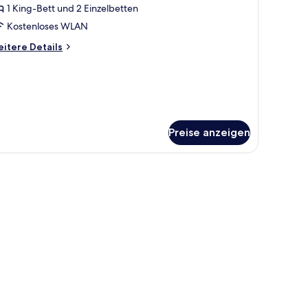
erblick
1 King-Bett und 2 Einzelbetten
amily
onnecting
Kostenloses WLAN
oom-
itere
itere Details
ing
tails
r
nd
mily
nnecting
win
oom-
eds
ng
Preise anzeigen
nd
nzeigen
in
ds