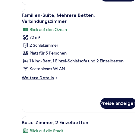
Alle
Ein modernes Hotelzimmer mit 
8
Familien-Suite, Mehrere Betten,
Fotos
Verbindungszimmer
für
Blick auf den Ozean
Familien-
72 m²
Suite,
2 Schlafzimmer
Mehrere
Betten,
Platz für 5 Personen
Verbindungszimmer
1 King-Bett, 1 Einzel-Schlafsofa und 2 Einzelbetten
anzeigen
Kostenloses WLAN
Weitere
Weitere Details
Details
für
Familien-
Suite,
Preise anzeige
Mehrere
Betten,
Verbindungszimmer
Alle
Ein Hotelzimmer mit Bett, Schre
7
Basic-Zimmer, 2 Einzelbetten
Fotos
Blick auf die Stadt
für