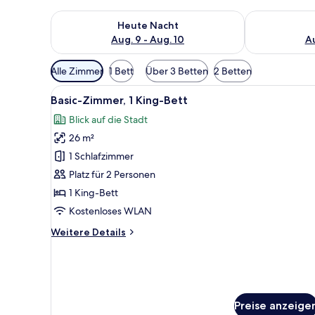
Überprüfe die Verfügbarkeit für heute Nacht, Aug. 9
Überprüfe die
Heute Nacht
Aug. 9 - Aug. 10
Au
Verfügbare
Alle Zimmer
1 Bett
Über 3 Betten
2 Betten
Filter
Alle
Ein kleines Hotelzimmer mit Be
für
9
Basic-Zimmer, 1 King-Bett
Fotos
Zimmer
Blick auf die Stadt
für
26 m²
Basic-
Zimmer,
1 Schlafzimmer
1 King-
Platz für 2 Personen
Bett
1 King-Bett
anzeigen
Kostenloses WLAN
Weitere
Weitere Details
Details
für
Basic-
Zimmer,
1 King-
Preise anzeige
Bett