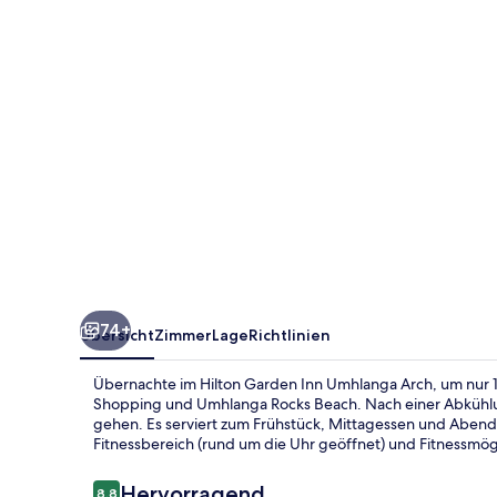
Arch
74+
Übersicht
Zimmer
Lage
Richtlinien
Übernachte im Hilton Garden Inn Umhlanga Arch, um nur 1
Shopping und Umhlanga Rocks Beach. Nach einer Abkühlu
gehen. Es serviert zum Frühstück, Mittagessen und Abende
Fitnessbereich (rund um die Uhr geöffnet) und Fitnessmögl
Bewertungen
Hervorragend
8,8