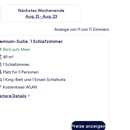
es Wochenende, Aug. 14 - Aug. 16.
Überprüfe die Verfügbarkeit für nächstes Wochenende, Aug. 2
Nächstes Wochenende
Aug. 21 - Aug. 23
Anzeige von 11 von 11 Zimmern
roßem Spiegel.
roßen Bett, einer Couch, einem Schreibtisch und einem Fernseher.
le
Ein modernes Hotelzimmer mit einem großen B
11
emium-Suite, 1 Schlafzimmer
otos
Blick aufs Meer
ür
49 m²
remium-
ite,
1 Schlafzimmer
Platz für 3 Personen
chlafzimmer
1 King-Bett und 1 Einzel-Schlafsofa
nzeigen
Kostenloses WLAN
itere
itere Details
tails
r
emium-
ite,
Preise anzeigen
hlafzimmer