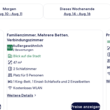
 - Aug. 10.
 Verfügbarkeit für morgen, Aug. 10 - Aug. 11.
Überprüfe die Verfügbarkeit für dies
Morgen
Dieses Wochenende
g. 10 - Aug. 11
Aug. 14 - Aug. 16
tt, Schreibtisch mit Stuhl, kleinem Kühlschrank, Nachttisch mit Lampe und g
Alle
Ein modernes Hotelzimmer mit einem g
Al
15
Familienzimmer, Mehrere Betten,
Pr
Fotos
F
Verbindungszimmer
für
f
Außergewöhnlich
10,0
Familienzimmer,
P
10,0 von 10
(2
2 Bewertungen
Mehrere
Su
Bewertungen)
Blick auf die Stadt
Betten,
1
47 m²
Verbindungszimmer
S
2 Schlafzimmer
anzeigen
a
Platz für 5 Personen
We
We
1 King-Bett, 1 Einzel-Schlafsofa und 2 Einzelbetten
De
Kostenloses WLAN
fü
Pr
Weitere
Weitere Details
Su
Details
1
für
n
Preise anzeigen
Sc
Familienzimmer,