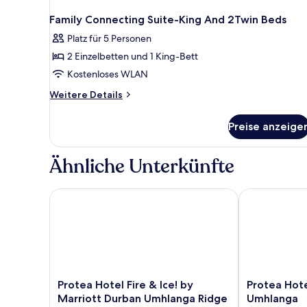
Family Connecting Suite-King And 2Twin Beds
Platz für 5 Personen
2 Einzelbetten und 1 King-Bett
Kostenloses WLAN
Weitere
Weitere Details
Details
für
Preise anzeige
Family
Connecting
Suite-
Ähnliche Unterkünfte
King
And
2Twin
Protea Hotel Fire & Ice! by Marriott Durban Umhlan
Protea Hotel
Beds
Protea
Protea
Protea Hotel Fire & Ice! by
Protea Hote
Hotel
Hotel
Marriott Durban Umhlanga Ridge
Umhlanga