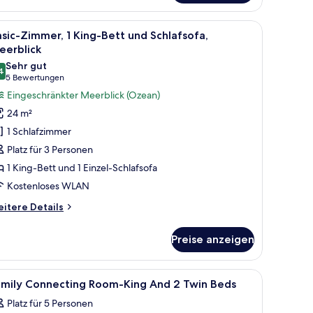
roßen Bett, einer Couch, einem Schreibtisch und einem Fernseher.
le
Ein modernes Hotelzimmer mit einem großen B
9
sic-Zimmer, 1 King-Bett und Schlafsofa,
otos
eerblick
ür
Sehr gut
4
asic-
8,4 von 10
(5
5 Bewertungen
immer,
Bewertungen)
Eingeschränkter Meerblick (Ozean)
King-
24 m²
ett
1 Schlafzimmer
nd
Platz für 3 Personen
chlafsofa,
1 King-Bett und 1 Einzel-Schlafsofa
eerblick
Kostenloses WLAN
nzeigen
itere
itere Details
tails
r
Preise anzeigen
sic-
mmer,
King-
 mit Stuhl, Fernseher und Fenster mit Blick auf eine Stadtlandschaft.
le
Hochwertige Bettwaren, Minibar, Zimmersafe,
1
tt
amily Connecting Room-King And 2 Twin Beds
otos
nd
Platz für 5 Personen
hlafsofa,
ür