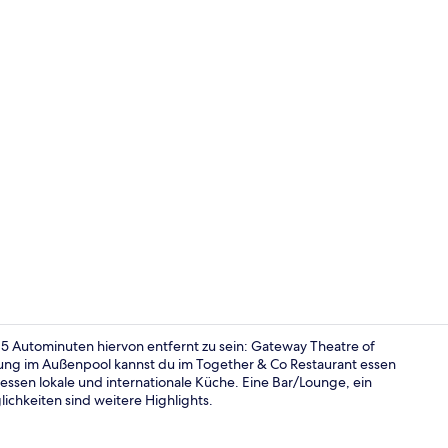
Video der U
5 Autominuten hiervon entfernt zu sein: Gateway Theatre of
ng im Außenpool kannst du im Together & Co Restaurant essen
ssen lokale und internationale Küche. Eine Bar/Lounge, ein
Lobby-Loun
ichkeiten sind weitere Highlights.