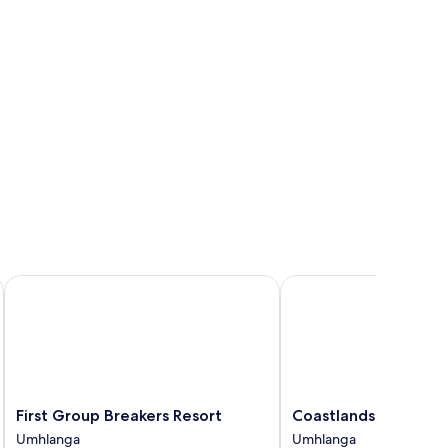
First Group Breakers Resort
Coastlands Skye Hotel
First
Coastlands
First Group Breakers Resort
Coastlands Skye Hot
Group
Skye
Umhlanga
Umhlanga