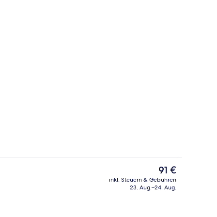
Außenbereich
nterkunft
Der
91 €
aktuelle
inkl. Steuern & Gebühren
Preis
23. Aug.–24. Aug.
ge
Lobby
beträgt
91 €.