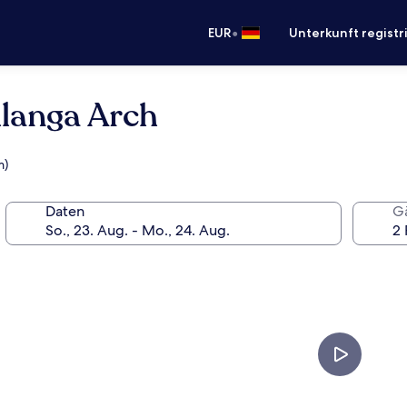
•
EUR
Unterkunft registr
langa Arch
m)
Daten
G