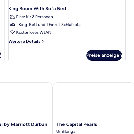
King Room With Sofa Bed
Platz für 3 Personen
1 King-Bett und 1 Einzel-Schlafsofa
Kostenloses WLAN
Weitere
Weitere Details
Details
für
n
Preise anzeigen
King
Room
With
Sofa
Bed
ga Ridge
 by Marriott Durban Umhlanga
The Capital Pearls
The
l by Marriott Durban
The Capital Pearls
Capital
Umhlanga