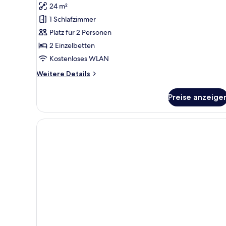
24 m²
Basic-
Zimmer,
1 Schlafzimmer
2 Einzelbetten
Platz für 2 Personen
anzeigen
2 Einzelbetten
Kostenloses WLAN
Weitere
Weitere Details
Details
für
Preise anzeige
Basic-
Zimmer,
2 Einzelbetten