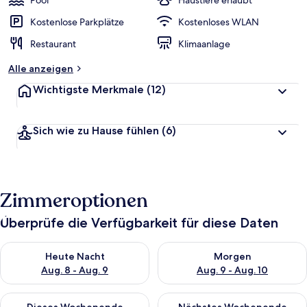
Pool
Haustiere erlaubt
e
r
Kostenlose Parkplätze
Kostenloses WLAN
t
Restaurant
Klimaanlage
e
t
Alle anzeigen
Wichtigste Merkmale
(12)
Sich wie zu Hause fühlen
(6)
Zimmeroptionen
Überprüfe die Verfügbarkeit für diese Daten
Überprüfe die Verfügbarkeit für heute Nacht, Aug. 8 - Aug. 9.
Überprüfe die Verfügbarkeit f
Heute Nacht
Morgen
Aug. 8 - Aug. 9
Aug. 9 - Aug. 10
Überprüfe die Verfügbarkeit für dieses Wochenende, Aug. 14 -
Überprüfe die Verfügbarkeit f