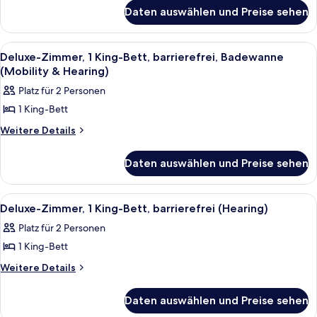
für
Bett
Daten auswählen und Preise sehen
Deluxe-
anzeigen
Zimmer,
1 King-
Alle
Ein Hotelzimmer mit Bett, Schreibtis
5
Bett
Deluxe-Zimmer, 1 King-Bett, barrierefrei, Badewanne
Fotos
(Mobility & Hearing)
für
Platz für 2 Personen
Deluxe-
1 King-Bett
Zimmer,
1 King-
Weitere
Weitere Details
Details
Bett,
für
barrierefrei,
Daten auswählen und Preise sehen
Deluxe-
Badewanne
Zimmer,
1 King-
(Mobility
Alle
Ein Hotelzimmer mit Bett, Schreibtis
4
Bett,
Deluxe-Zimmer, 1 King-Bett, barrierefrei (Hearing)
&
Fotos
barrierefrei,
Hearing)
Platz für 2 Personen
Badewanne
für
anzeigen
(Mobility
1 King-Bett
Deluxe-
&
Zimmer,
Weitere
Weitere Details
Hearing)
Details
1 King-
für
Bett,
Daten auswählen und Preise sehen
Deluxe-
barrierefrei