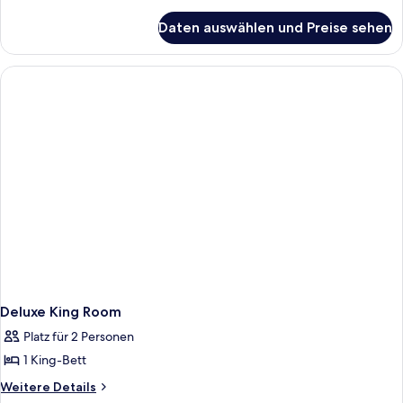
Details
Betten,
Shower)
für
barrierefrei
Daten auswählen und Preise sehen
Zimmer,
(Hearing)
2 Queen-
anzeigen
Betten,
barrierefrei
(Hearing)
Deluxe King Room
Platz für 2 Personen
1 King-Bett
Weitere
Weitere Details
Details