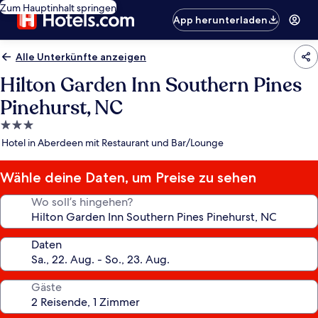
Zum Hauptinhalt springen
App herunterladen
Alle Unterkünfte anzeigen
Hilton Garden Inn Southern Pines
Pinehurst, NC
3.0-
Sterne-
Hotel in Aberdeen mit Restaurant und Bar/Lounge
Unterkunft
Wähle deine Daten, um Preise zu sehen
Wo soll’s hingehen?
Daten
Gäste