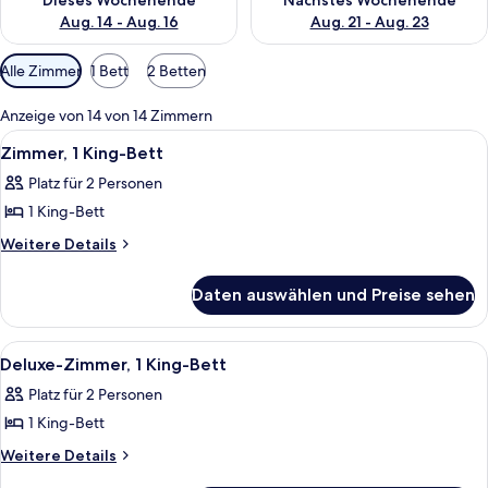
Dieses Wochenende
Nächstes Wochenende
Aug. 14 - Aug. 16
Aug. 21 - Aug. 23
Verfügbare
Alle Zimmer
1 Bett
2 Betten
Filter
für
Anzeige von 14 von 14 Zimmern
Zimmer
Alle
Ein Hotelzimmer mit einem großen Bet
4
Zimmer, 1 King-Bett
Fotos
Platz für 2 Personen
für
1 King-Bett
Zimmer,
1 King-
Weitere
Weitere Details
Details
Bett
für
anzeigen
Daten auswählen und Preise sehen
Zimmer,
1 King-
Bett
Alle
Ein Hotelzimmer mit Bett, Schreibtis
5
Deluxe-Zimmer, 1 King-Bett
Fotos
Platz für 2 Personen
für
1 King-Bett
Deluxe-
Zimmer,
Weitere
Weitere Details
Details
1 King-