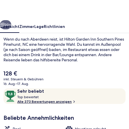
Southern
Pines
Pinehurst,
rück
Weiter
NC
30+
Übersicht
Zimmer
Lage
Richtlinien
Wenn du nach Aberdeen reist, ist Hilton Garden Inn Southern Pines
Pinehurst, NC eine hervorragende Wahl. Du kannst im Außenpool
(je nach Saison geöffnet) baden, im Restaurant etwas essen oder
dich bei einem Drink in der Bar/Lounge entspannen. Andere
Reisende lieben das hilfsbereite Personal.
Der
128 €
aktuelle
inkl. Steuern & Gebühren
Preis
16. Aug.–17. Aug.
Bar (in der Unterkunft)
beträgt
Bewertungen
9,8
Sehr beliebt
128 €.
T
von
Top bewertet
o
Alle 373 Bewertungen anzeigen
10,
p
Sehr
beliebt
Beliebte Annehmlichkeiten
b
e
w