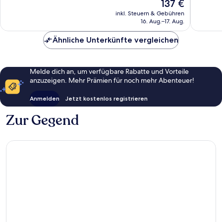
Der
137 €
IHG
Wunderbar,
Wunder
Preis
Souther
401
965
inkl. Steuern & Gebühren
beträgt
Pines
16. Aug.–17. Aug.
Bewertungen
Bewert
137 €
Ähnliche Unterkünfte vergleichen
Melde dich an, um verfügbare Rabatte und Vorteile
anzuzeigen. Mehr Prämien für noch mehr Abenteuer!
Anmelden
Jetzt kostenlos registrieren
Zur Gegend