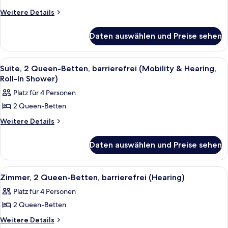
Zimmer,
Weitere
Weitere Details
Details
2 Queen-
für
Betten,
Daten auswählen und Preise sehen
Deluxe-
barrierefrei
Zimmer,
(Hearing)
2 Queen-
Alle
Ein Zimmer mit einem Holfschrank, ein
4
Betten,
anzeigen
Suite, 2 Queen-Betten, barrierefrei (Mobility & Hearing,
Fotos
barrierefrei
Roll-In Shower)
(Hearing)
für
Platz für 4 Personen
Suite,
2 Queen-Betten
2 Queen-
Betten,
Weitere
Weitere Details
Details
barrierefrei
für
(Mobility
Daten auswählen und Preise sehen
Suite,
&
2 Queen-
Betten,
Hearing,
Alle
Ein Zimmer mit einem Holfschrank, ein
4
barrierefrei
Zimmer, 2 Queen-Betten, barrierefrei (Hearing)
Roll-
Fotos
(Mobility
In
Platz für 4 Personen
&
für
Shower)
Hearing,
2 Queen-Betten
Zimmer,
Roll-
anzeigen
2 Queen-
Weitere
Weitere Details
In