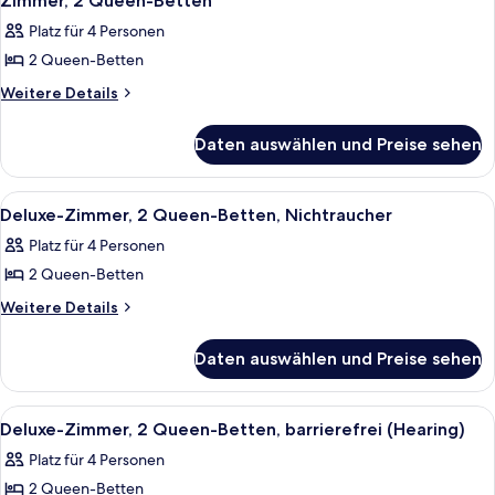
Zimmer, 2 Queen-Betten
Fotos
(Hearing)
Platz für 4 Personen
für
2 Queen-Betten
Zimmer,
2 Queen-
Weitere
Weitere Details
Details
Betten
für
anzeigen
Daten auswählen und Preise sehen
Zimmer,
2 Queen-
Betten
Alle
Ein Zimmer mit einem Holfschrank, ein
4
Deluxe-Zimmer, 2 Queen-Betten, Nichtraucher
Fotos
Platz für 4 Personen
für
2 Queen-Betten
Deluxe-
Zimmer,
Weitere
Weitere Details
Details
2 Queen-
für
Betten,
Daten auswählen und Preise sehen
Deluxe-
Nichtraucher
Zimmer,
anzeigen
2 Queen-
Alle
Ein Zimmer mit einem Holfschrank, ein
4
Betten,
Deluxe-Zimmer, 2 Queen-Betten, barrierefrei (Hearing)
Fotos
Nichtraucher
Platz für 4 Personen
für
2 Queen-Betten
Deluxe-