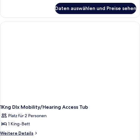
für
Daten auswählen und Preise sehen
Deluxe
King
Room-
Hearing
Accessible
1Kng Dlx Mobility/Hearing Access Tub
Platz für 2 Personen
1 King-Bett
Weitere
Weitere Details
Details