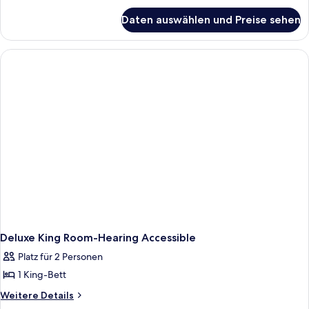
für
Daten auswählen und Preise sehen
Deluxe
King
Room
Deluxe King Room-Hearing Accessible
Platz für 2 Personen
1 King-Bett
Weitere
Weitere Details
Details