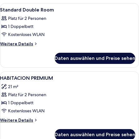
Alle
Ein Hotelzimmer mit Bett, Schreibtisc
2
Standard Double Room
Fotos
Platz für 2 Personen
für
1 Doppelbett
Standard
Double
Kostenloses WLAN
Room
Weitere
Weitere Details
anzeigen
Details
für
Daten auswählen und Preise sehen
Standard
Double
Room
Alle
Allergikerbettwaren, Schreibtisch, V
3
HABITACION PREMIUM
Fotos
21 m²
für
Platz für 2 Personen
HABITACION
PREMIUM
1 Doppelbett
anzeigen
Kostenloses WLAN
Weitere
Weitere Details
Details
für
Daten auswählen und Preise sehen
HABITACION