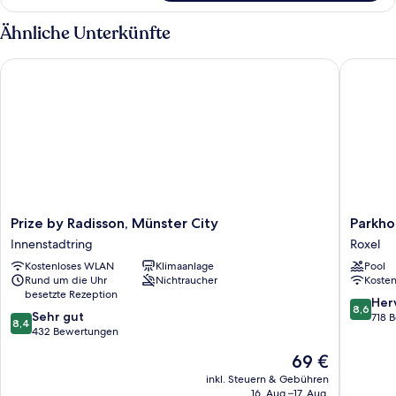
Ähnliche Unterkünfte
Prize by Radisson, Münster City
Parkhote
Prize
Parkhote
Prize by Radisson, Münster City
Parkho
by
Hohenfe
Innenstadtring
Roxel
Radisson,
Münster
Kostenloses WLAN
Klimaanlage
Pool
Münster
Roxel
Rund um die Uhr
Nichtraucher
Koste
City
besetzte Rezeption
Innenstadtring
8.6
Her
8,6
8.4
Sehr gut
von
718 
8,4
von
432 Bewertungen
10,
10,
Hervorr
Der
69 €
Sehr
718
Preis
gut,
inkl. Steuern & Gebühren
Bewert
beträgt
16. Aug.–17. Aug.
432