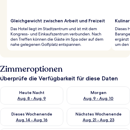
Gleichgewicht zwischen Arbeit und Freizeit
Kulina
Das Hotel liegt im Stadtzentrum und ist mit dem
Dieses H
Kongress- und Einkaufszentrum verbunden. Nach
Barange
den Treffen können die Gäste im Spa oder auf dem
ergänzt
nahe gelegenen Golfplatz entspannen.
um den 
Zimmeroptionen
Überprüfe die Verfügbarkeit für diese Daten
Überprüfe die Verfügbarkeit für heute Nacht, Aug. 8 - Aug. 9.
Überprüfe die Verfügbarkeit f
Heute Nacht
Morgen
Aug. 8 - Aug. 9
Aug. 9 - Aug. 10
Überprüfe die Verfügbarkeit für dieses Wochenende, Aug. 14 -
Überprüfe die Verfügbarkeit f
Dieses Wochenende
Nächstes Wochenende
Aug. 14 - Aug. 16
Aug. 21 - Aug. 23