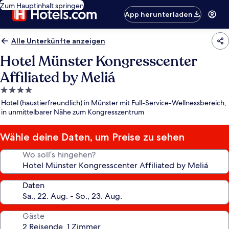
Zum Hauptinhalt springen
App herunterladen
Alle Unterkünfte anzeigen
Hotel Münster Kongresscenter
Affiliated by Meliá
4.0-
Sterne-
Hotel (haustierfreundlich) in Münster mit Full-Service-Wellnessbereich,
Unterkunft
in unmittelbarer Nähe zum Kongresszentrum
Wähle deine Daten, um Preise zu sehen
Wo soll’s hingehen?
Daten
Gäste