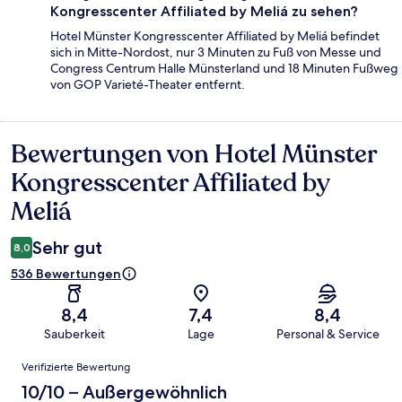
Kongresscenter Affiliated by Meliá zu sehen?
Hotel Münster Kongresscenter Affiliated by Meliá befindet
sich in Mitte-Nordost, nur 3 Minuten zu Fuß von Messe und
Congress Centrum Halle Münsterland und 18 Minuten Fußweg
von GOP Varieté-Theater entfernt.
Bewertungen von Hotel Münster
Bewertungen
Kongresscenter Affiliated by
Meliá
Sehr gut
8,0
536 Bewertungen
8,4
7,4
8,4
Sauberkeit
Lage
Personal & Service
Bewertungen
Verifizierte Bewertung
10/10 – Außergewöhnlich