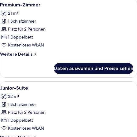
Alle
Ein Hotelzimmer mit einem großen Bett
4
Premium-Zimmer
Fotos
21 m²
für
1 Schlafzimmer
Premium-
Zimmer
Platz für 2 Personen
anzeigen
1 Doppelbett
Kostenloses WLAN
Weitere
Weitere Details
Details
für
Daten auswählen und Preise sehen
Premium-
Zimmer
Alle
Ein modernes Hotelzimmer mit Bett, Fe
5
Junior-Suite
Fotos
32 m²
für
1 Schlafzimmer
Junior-
Suite
Platz für 2 Personen
anzeigen
1 Doppelbett
Kostenloses WLAN
Weitere