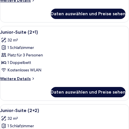
Weitere Details
Details
für
Daten auswählen und Preise sehen
Junior-
Suite
Alle
Ein modernes Hotelzimmer mit Bett, Fe
5
Junior-Suite (2+1)
Fotos
32 m²
für
1 Schlafzimmer
Junior-
Suite
Platz für 3 Personen
(2+1)
1 Doppelbett
anzeigen
Kostenloses WLAN
Weitere
Weitere Details
Details
für
Daten auswählen und Preise sehen
Junior-
Suite
(2+1)
Alle
Ein modernes Hotelzimmer mit Bett, Fe
5
Junior-Suite (2+2)
Fotos
32 m²
für
1 Schlafzimmer
Junior-