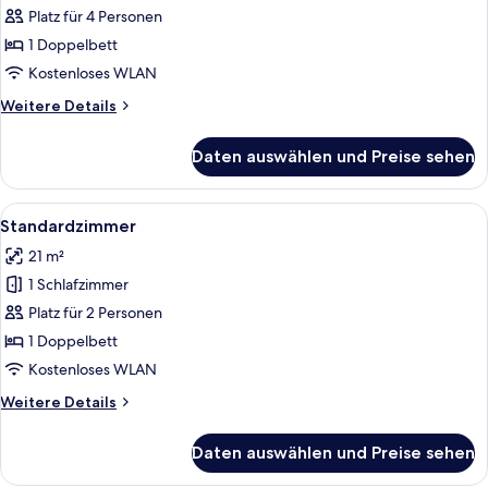
Suite
Platz für 4 Personen
(2+2)
1 Doppelbett
anzeigen
Kostenloses WLAN
Weitere
Weitere Details
Details
für
Daten auswählen und Preise sehen
Junior-
Suite
(2+2)
Alle
Ein Hotelzimmer mit einem Bett, einem
4
Standardzimmer
Fotos
21 m²
für
1 Schlafzimmer
Standardzimmer
anzeigen
Platz für 2 Personen
1 Doppelbett
Kostenloses WLAN
Weitere
Weitere Details
Details
für
Daten auswählen und Preise sehen
Standardzimmer