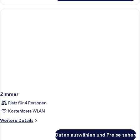
PREMIUM
Zimmer
Platz für 4 Personen
Kostenloses WLAN
Weitere
Weitere Details
Details
für
Daten auswählen und Preise sehen
Zimmer