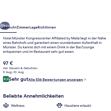
Affiliated
by
Meliá
rück
Weiter
52+
Übersicht
Zimmer
Lage
Richtlinien
Hotel Münster Kongresscenter Affiliated by Meliá liegt in der Nähe
eines Bahnhofs und garantiert einen wunderbaren Aufenthalt in
Münster. Du kannst dich mit einem Drink in der Bar/Lounge
entspannen und im Restaurant sehr gut essen.
Der
97 €
aktuelle
inkl. Steuern & Gebühren
Preis
9. Aug.–10. Aug.
beträgt
Bewertungen
Sehr gut
8,0
Restaurant
Alle 536 Bewertungen anzeigen
97 €.
8,0 von 10.
Beliebte Annehmlichkeiten
Wellness
Haustiere erlaubt