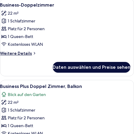
Alle
Ein modernes Zimmer mit einem graue
6
Business-Doppelzimmer
Fotos
22 m²
für
1 Schlafzimmer
Business-
Doppelzimmer
Platz für 2 Personen
anzeigen
1 Queen-Bett
Kostenloses WLAN
Weitere
Weitere Details
Details
für
Daten auswählen und Preise sehen
Business-
Doppelzimmer
Alle
Ein modernes Hotelzimmer mit Bett, Sc
7
Business Plus Doppel Zimmer, Balkon
Fotos
Blick auf den Garten
für
22 m²
Business
Plus
1 Schlafzimmer
Doppel
Platz für 2 Personen
Zimmer,
1 Queen-Bett
Balkon
Kostenloses WLAN