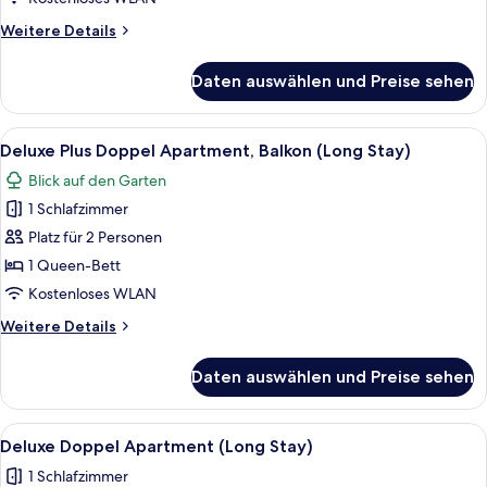
Weitere
Weitere Details
Details
für
Daten auswählen und Preise sehen
Deluxe
Doppel
Apartment
Alle
Ein moderner, hell eingerichteter Rau
9
Deluxe Plus Doppel Apartment, Balkon (Long Stay)
Fotos
Blick auf den Garten
für
1 Schlafzimmer
Deluxe
Plus
Platz für 2 Personen
Doppel
1 Queen-Bett
Apartment,
Kostenloses WLAN
Balkon
Weitere
Weitere Details
(Long
Details
Stay)
für
Daten auswählen und Preise sehen
Deluxe
anzeigen
Plus
Doppel
Alle
Ein kompaktes Hotelzimmer mit Küchen
8
Apartment,
Deluxe Doppel Apartment (Long Stay)
Fotos
Balkon
1 Schlafzimmer
(Long
für