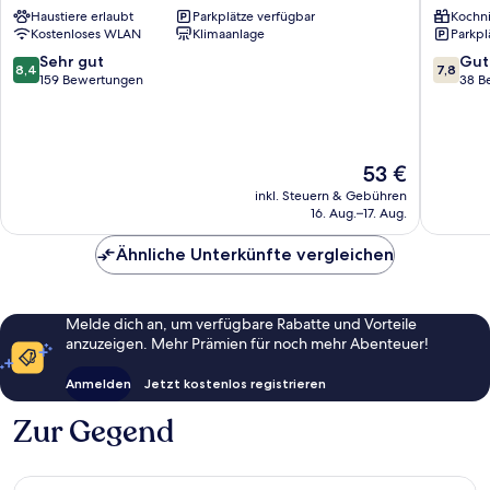
Haustiere erlaubt
Parkplätze verfügbar
Kochn
City
Am
Kostenloses WLAN
Klimaanlage
Parkpl
Olympiapark
Riesenfe
Am
8.4
7.8
Sehr gut
Gut
8,4
7,8
Riesenfeld
von
von
159 Bewertungen
38 B
10,
10,
Sehr
Gut,
gut,
38
159
Bewert
Der
53 €
Bewertungen
Preis
inkl. Steuern & Gebühren
beträgt
16. Aug.–17. Aug.
53 €
Ähnliche Unterkünfte vergleichen
Melde dich an, um verfügbare Rabatte und Vorteile
anzuzeigen. Mehr Prämien für noch mehr Abenteuer!
Anmelden
Jetzt kostenlos registrieren
Zur Gegend