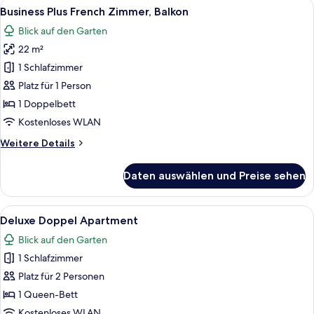
Alle
Ein modernes Hotelzimmer mit Bett, Sc
7
Apartment,
Business Plus French Zimmer, Balkon
Fotos
Balkon
Blick auf den Garten
(Long
für
Stay)
22 m²
Business
Plus
1 Schlafzimmer
French
Platz für 1 Person
Zimmer,
1 Doppelbett
Balkon
Kostenloses WLAN
anzeigen
Weitere
Weitere Details
Details
für
Daten auswählen und Preise sehen
Business
Plus
French
Alle
Ein kompaktes Hotelzimmer mit Küchen
10
Zimmer,
Deluxe Doppel Apartment
Fotos
Balkon
Blick auf den Garten
für
1 Schlafzimmer
Deluxe
Doppel
Platz für 2 Personen
Apartment
1 Queen-Bett
anzeigen
Kostenloses WLAN