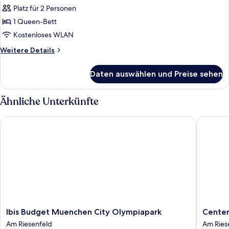
Stay)
Platz für 2 Personen
Deluxe
Doppel
1 Queen-Bett
Apartment
Kostenloses WLAN
(Long
Weitere
Weitere Details
Stay)
Details
anzeigen
für
Daten auswählen und Preise sehen
Deluxe
Doppel
Apartment
Ähnliche Unterkünfte
(Long
Stay)
Ibis Budget Muenchen City Olympiapark
Centerr
Ibis
Center
Ibis Budget Muenchen City Olympiapark
Cente
Budget
Münche
Am Riesenfeld
Am Ries
Muenchen
City