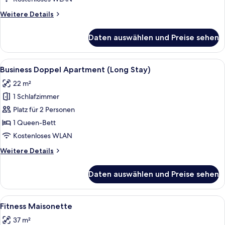
anzeigen
Weitere
Weitere Details
Details
für
Daten auswählen und Preise sehen
Business
Plus
Doppel
Alle
Ein modernes Zimmer mit einem graue
6
Zimmer,
Business Doppel Apartment (Long Stay)
Fotos
Balkon
22 m²
für
1 Schlafzimmer
Business
Doppel
Platz für 2 Personen
Apartment
1 Queen-Bett
(Long
Kostenloses WLAN
Stay)
Weitere
Weitere Details
anzeigen
Details
für
Daten auswählen und Preise sehen
Business
Doppel
Apartment
Alle
Ein modernes Wohnzimmer mit einem G
6
(Long
Fitness Maisonette
Fotos
Stay)
37 m²
für