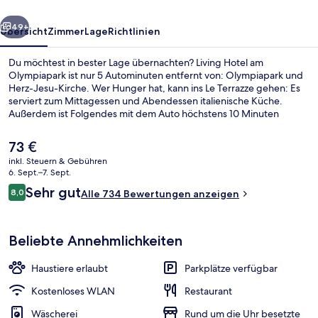
rück
Weiter
49+
Übersicht
Zimmer
Lage
Richtlinien
Du möchtest in bester Lage übernachten? Living Hotel am
Olympiapark ist nur 5 Autominuten entfernt von: Olympiapark und
Herz-Jesu-Kirche. Wer Hunger hat, kann ins Le Terrazze gehen: Es
serviert zum Mittagessen und Abendessen italienische Küche.
Außerdem ist Folgendes mit dem Auto höchstens 10 Minuten
entfernt: Olympiastadion und Schloss Nymphenburg. Andere
Reisende lieben das hilfsbereite Personal. Die öffentlichen
Der
73 €
Verkehrsmittel sind nur einen kurzen Fußmarsch entfernt: Zur
aktuelle
inkl. Steuern & Gebühren
Straßenbahnhaltestelle Olympiapark West sind es 5 Minuten und
Preis
6. Sept.–7. Sept.
zur U-Bahnhof Gern 8 Minuten.
Außenbereich
beträgt
Bewertungen
Sehr gut
8,0
Alle 734 Bewertungen anzeigen
73 €.
8,0 von 10.
Beliebte Annehmlichkeiten
Haustiere erlaubt
Parkplätze verfügbar
Kostenloses WLAN
Restaurant
Wäscherei
Rund um die Uhr besetzte