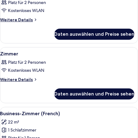
Platz für 2 Personen
für
Kostenloses WLAN
Zimmer
anzeigen
Weitere
Weitere Details
Details
für
Daten auswählen und Preise sehen
Zimmer
Alle
Ein Hotelzimmer mit einem Bett, einem
7
Zimmer
Fotos
Platz für 2 Personen
für
Kostenloses WLAN
Zimmer
anzeigen
Weitere
Weitere Details
Details
für
Daten auswählen und Preise sehen
Zimmer
Alle
Ein modernes Zimmer mit einem graue
6
Business-Zimmer (French)
Fotos
22 m²
für
1 Schlafzimmer
Business-