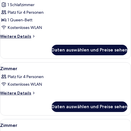
1 Schlafzimmer
Fitness
Maisonette
Platz für 4 Personen
anzeigen
1 Queen-Bett
Kostenloses WLAN
Weitere
Weitere Details
Details
für
Daten auswählen und Preise sehen
Fitness
Maisonette
Alle
Ein modernes Wohnzimmer mit einem Gl
6
Zimmer
Fotos
Platz für 4 Personen
für
Kostenloses WLAN
Zimmer
anzeigen
Weitere
Weitere Details
Details
für
Daten auswählen und Preise sehen
Zimmer
Alle
Ein modernes Hotelzimmer mit Bett, Sch
5
Zimmer
Fotos