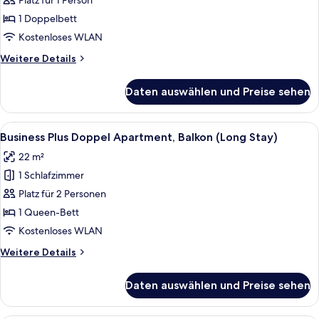
Zimmer
Platz für 1 Person
(French)
1 Doppelbett
anzeigen
Kostenloses WLAN
Weitere
Weitere Details
Details
für
Daten auswählen und Preise sehen
Business-
Zimmer
(French)
Alle
Ein modernes Hotelzimmer mit Bett, Sc
8
Business Plus Doppel Apartment, Balkon (Long Stay)
Fotos
22 m²
für
1 Schlafzimmer
Business
Plus
Platz für 2 Personen
Doppel
1 Queen-Bett
Apartment,
Kostenloses WLAN
Balkon
Weitere
Weitere Details
(Long
Details
Stay)
für
Daten auswählen und Preise sehen
Business
anzeigen
Plus
Doppel