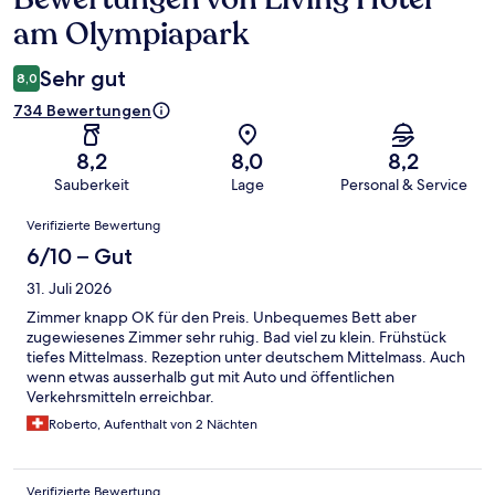
am Olympiapark
Sehr gut
8,0
734 Bewertungen
8,2
8,0
8,2
Sauberkeit
Lage
Personal & Service
Bewertungen
Verifizierte Bewertung
6/10 – Gut
31. Juli 2026
Zimmer knapp OK für den Preis. Unbequemes Bett aber
zugewiesenes Zimmer sehr ruhig. Bad viel zu klein. Frühstück
tiefes Mittelmass. Rezeption unter deutschem Mittelmass. Auch
wenn etwas ausserhalb gut mit Auto und öffentlichen
Verkehrsmitteln erreichbar.
Roberto, Aufenthalt von 2 Nächten
Verifizierte Bewertung