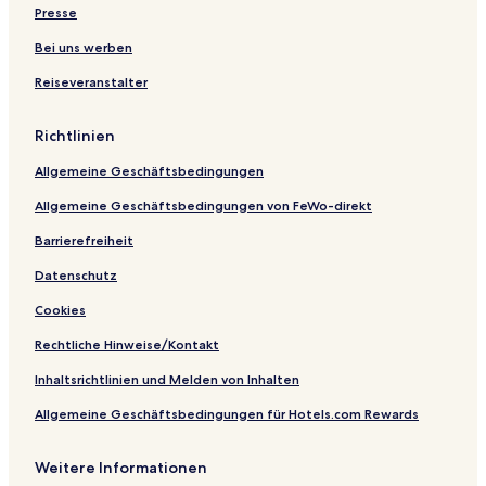
n
w
n
H
e
l
s
Presse
g
i
h
o
A
e
a
g
o
t
p
n
Bei uns werben
r
s
t
e
a
s
Reiseveranstalter
t
e
l
r
e
e
l
F
t
e
n
i
u
m
Richtlinien
.
m
e
e
A
s
n
Allgemeine Geschäftsbedingungen
l
s
t
l
e
Allgemeine Geschäftsbedingungen von FeWo-direkt
g
n
ä
Barrierefreiheit
u
Datenschutz
Cookies
Rechtliche Hinweise/Kontakt
Inhaltsrichtlinien und Melden von Inhalten
Allgemeine Geschäftsbedingungen für Hotels.com Rewards
Weitere Informationen