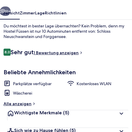
rück
Weiter
10+
Übersicht
Zimmer
Lage
Richtlinien
Du möchtest in bester Lage übernachten? Kein Problem, denn my
Hostel Füssen ist nur 10 Autominuten entfernt von: Schloss
Neuschwanstein und Forggensee.
Bewertungen
Sehr gut
8,0
1 Bewertung anzeigen
8,0 von 10.
Beliebte Annehmlichkeiten
Gemeinsamer Familienschlafsaal | Wo
Parkplätze verfügbar
Kostenloses WLAN
Wäscherei
Alle anzeigen
Wichtigste Merkmale
(5)
Sich wie zu Hause fühlen
(5)