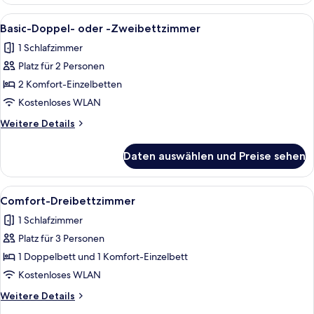
Familienschlafsaal
Alle
Basic-Doppel- oder -Zweibettzimmer |
3
Basic-Doppel- oder -Zweibettzimmer
Fotos
1 Schlafzimmer
für
Platz für 2 Personen
Basic-
Doppel-
2 Komfort-Einzelbetten
oder
Kostenloses WLAN
-
Weitere
Weitere Details
Zweibettzimmer
Details
anzeigen
für
Daten auswählen und Preise sehen
Basic-
Doppel-
oder
Alle
Comfort-Dreibettzimmer | Laptopgeei
4
-
Comfort-Dreibettzimmer
Fotos
Zweibettzimmer
1 Schlafzimmer
für
Platz für 3 Personen
Comfort-
Dreibettzimmer
1 Doppelbett und 1 Komfort-Einzelbett
anzeigen
Kostenloses WLAN
Weitere
Weitere Details
Details