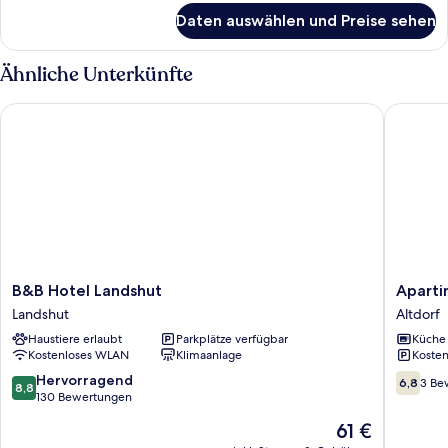
für
Daten auswählen und Preise sehen
Comfort-
Dreibettzimmer
Ähnliche Unterkünfte
B&B Hotel Landshut
Apartimo
B&B
Apartim
B&B Hotel Landshut
Aparti
Hotel
Altdorf
Landshut
Altdorf
Landshut
Altdorf
Haustiere erlaubt
Parkplätze verfügbar
Küche
Landshut
Kostenloses WLAN
Klimaanlage
Kosten
8.8
6.8
Hervorragend
6,8
3 Be
8,8
von
von
130 Bewertungen
10,
10,
Der
61 €
Hervorragend,
3
Preis