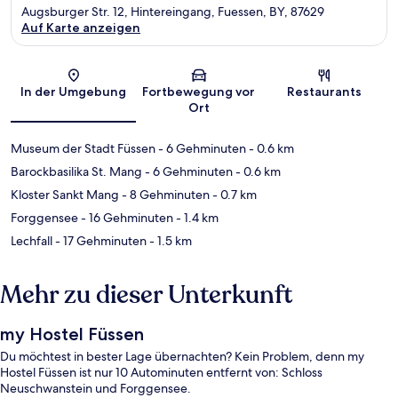
Augsburger Str. 12, Hintereingang, Fuessen, BY, 87629
Auf Karte anzeigen
Karte
In der Umgebung
Fortbewegung vor
Restaurants
Ort
Museum der Stadt Füssen
- 6 Gehminuten
- 0.6 km
Barockbasilika St. Mang
- 6 Gehminuten
- 0.6 km
Kloster Sankt Mang
- 8 Gehminuten
- 0.7 km
Forggensee
- 16 Gehminuten
- 1.4 km
Lechfall
- 17 Gehminuten
- 1.5 km
Mehr zu dieser Unterkunft
my Hostel Füssen
Du möchtest in bester Lage übernachten? Kein Problem, denn my
Hostel Füssen ist nur 10 Autominuten entfernt von: Schloss
Neuschwanstein und Forggensee.