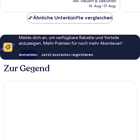
130
Bewert
inkl. Steuern & Gebühren
beträgt
16. Aug.–17. Aug.
Bewertungen
61 €
Ähnliche Unterkünfte vergleichen
Melde dich an, um verfügbare Rabatte und Vorteile
anzuzeigen. Mehr Prämien für noch mehr Abenteuer!
Anmelden
Jetzt kostenlos registrieren
Zur Gegend