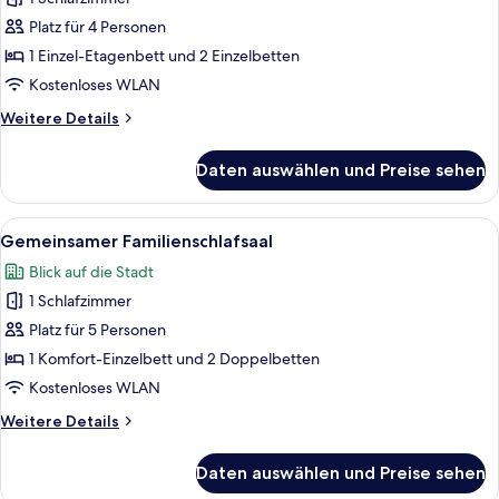
Standard-
Vierbettzimmer,
Platz für 4 Personen
Gemeinschaftsbad
1 Einzel-Etagenbett und 2 Einzelbetten
anzeigen
Kostenloses WLAN
Weitere
Weitere Details
Details
für
Daten auswählen und Preise sehen
Standard-
Vierbettzimmer,
Gemeinschaftsbad
Alle
Gemeinsamer Familienschlafsaal | Wo
4
Gemeinsamer Familienschlafsaal
Fotos
Blick auf die Stadt
für
1 Schlafzimmer
Gemeinsamer
Familienschlafsaal
Platz für 5 Personen
anzeigen
1 Komfort-Einzelbett und 2 Doppelbetten
Kostenloses WLAN
Weitere
Weitere Details
Details
für
Daten auswählen und Preise sehen
Gemeinsamer