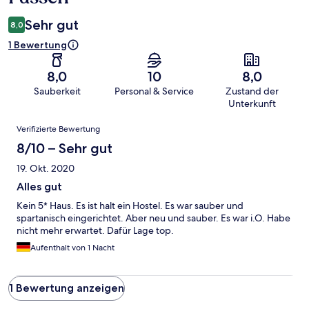
Sehr gut
8,0
1 Bewertung
8,0
10
8,0
Sauberkeit
Personal & Service
Zustand der
Unterkunft
Bewertungen
Verifizierte Bewertung
8/10 – Sehr gut
19. Okt. 2020
Alles gut
Kein 5* Haus. Es ist halt ein Hostel. Es war sauber und
spartanisch eingerichtet. Aber neu und sauber. Es war i.O. Habe
nicht mehr erwartet. Dafür Lage top.
Aufenthalt von 1 Nacht
1 Bewertung anzeigen