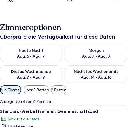
Zimmeroptionen
Überprüfe die Verfügbarkeit für diese Daten
Überprüfe die Verfügbarkeit für heute Nacht, Aug. 6 - Aug. 7.
Überprüfe die Verfügbarkeit f
Heute Nacht
Morgen
Aug. 6 - Aug. 7
Aug. 7 - Aug. 8
Überprüfe die Verfügbarkeit für dieses Wochenende, Aug. 7 - 
Überprüfe die Verfügbarkeit f
Dieses Wochenende
Nächstes Wochenende
Aug. 7 - Aug. 9
Aug. 14 - Aug. 16
Verfügbare
Alle Zimmer
Über 3 Betten
2 Betten
Filter
für
Anzeige von 4 von 4 Zimmern
Zimmer
Alle
Standard-Vierbettzimmer, Gemeinscha
4
Standard-Vierbettzimmer, Gemeinschaftsbad
Fotos
Blick auf die Stadt
für
1 Schlafzimmer