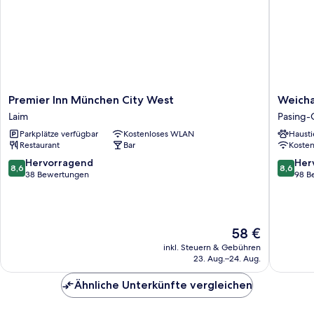
Premier
Weicha
Premier Inn München City West
Weich
Inn
Pasing-
Laim
Pasing
München
Oberme
Parkplätze verfügbar
Kostenloses WLAN
Hausti
City
Restaurant
Bar
Koste
West
Laim
8.6
8.6
Hervorragend
Her
8,6
8,6
von
von
38 Bewertungen
98 B
10,
10,
Hervorragend,
Hervorr
38
98
Bewertungen
Bewert
Der
58 €
Preis
inkl. Steuern & Gebühren
beträgt
23. Aug.–24. Aug.
58 €
Ähnliche Unterkünfte vergleichen