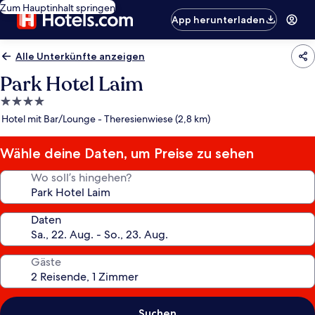
Zum Hauptinhalt springen
App herunterladen
Alle Unterkünfte anzeigen
Park Hotel Laim
4.0-
Sterne-
Hotel mit Bar/Lounge - Theresienwiese (2,8 km)
Unterkunft
Wähle deine Daten, um Preise zu sehen
Wo soll’s hingehen?
Daten
Gäste
Suchen