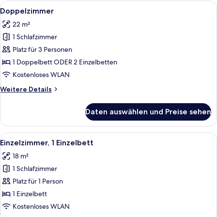
zur
Alle
Ein Hotelzimmer mit einem großen Bett
5
Einzelnutzung
Doppelzimmer
Fotos
22 m²
für
1 Schlafzimmer
Doppelzimmer
anzeigen
Platz für 3 Personen
1 Doppelbett ODER 2 Einzelbetten
Kostenloses WLAN
Weitere
Weitere Details
Details
für
Daten auswählen und Preise sehen
Doppelzimmer
Alle
Ein Hotelzimmer mit Bett, Schreibtisch
4
Einzelzimmer, 1 Einzelbett
Fotos
18 m²
für
1 Schlafzimmer
Einzelzimmer,
1 Einzelbett
Platz für 1 Person
anzeigen
1 Einzelbett
Kostenloses WLAN