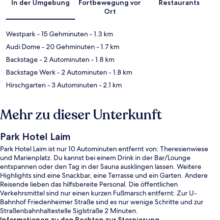
In der Umgebung
Fortbewegung vor
Restaurants
Ort
Westpark
- 15 Gehminuten
- 1.3 km
Audi Dome
- 20 Gehminuten
- 1.7 km
Backstage
- 2 Autominuten
- 1.8 km
Backstage Werk
- 2 Autominuten
- 1.8 km
Hirschgarten
- 3 Autominuten
- 2.1 km
Mehr zu dieser Unterkunft
Park Hotel Laim
Park Hotel Laim ist nur 10 Autominuten entfernt von: Theresienwiese
und Marienplatz. Du kannst bei einem Drink in der Bar/Lounge
entspannen oder den Tag in der Sauna ausklingen lassen. Weitere
Highlights sind eine Snackbar, eine Terrasse und ein Garten. Andere
Reisende lieben das hilfsbereite Personal. Die öffentlichen
Verkehrsmittel sind nur einen kurzen Fußmarsch entfernt: Zur U-
Bahnhof Friedenheimer Straße sind es nur wenige Schritte und zur
Straßenbahnhaltestelle Siglstraße 2 Minuten.
Informationen zu den Rechten zur Stornierung