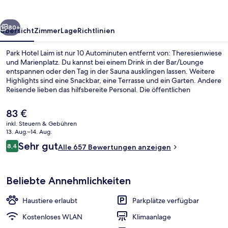
rück
Weiter
80+
Übersicht
Zimmer
Lage
Richtlinien
Park Hotel Laim ist nur 10 Autominuten entfernt von: Theresienwiese
und Marienplatz. Du kannst bei einem Drink in der Bar/Lounge
entspannen oder den Tag in der Sauna ausklingen lassen. Weitere
Highlights sind eine Snackbar, eine Terrasse und ein Garten. Andere
Reisende lieben das hilfsbereite Personal. Die öffentlichen
Verkehrsmittel sind nur einen kurzen Fußmarsch entfernt: Zur U-
Bahnhof Friedenheimer Straße sind es nur wenige Schritte und zur
Der
83 €
Straßenbahnhaltestelle Siglstraße 2 Minuten.
aktuelle
inkl. Steuern & Gebühren
Preis
13. Aug.–14. Aug.
Tägliches Frühstücksbuffet gegen Ge
beträgt
Bewertungen
Sehr gut
8,4
Alle 657 Bewertungen anzeigen
83 €.
8,4 von 10.
Beliebte Annehmlichkeiten
Haustiere erlaubt
Parkplätze verfügbar
Kostenloses WLAN
Klimaanlage