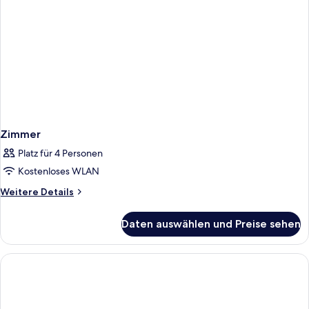
Zimmer
Platz für 4 Personen
Kostenloses WLAN
Weitere
Weitere Details
Details
für
Daten auswählen und Preise sehen
Zimmer