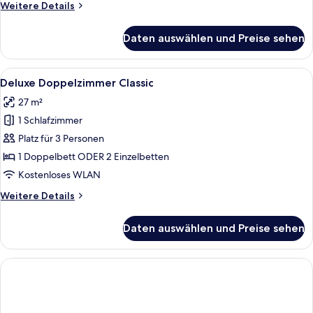
Weitere
Weitere Details
Details
für
Daten auswählen und Preise sehen
Einzelzimmer,
1 Einzelbett
Alle
Ein Hotelzimmer mit einem Doppelbett
5
Deluxe Doppelzimmer Classic
Fotos
27 m²
für
1 Schlafzimmer
Deluxe
Doppelzimmer
Platz für 3 Personen
Classic
1 Doppelbett ODER 2 Einzelbetten
anzeigen
Kostenloses WLAN
Weitere
Weitere Details
Details
für
Daten auswählen und Preise sehen
Deluxe
Doppelzimmer
Classic