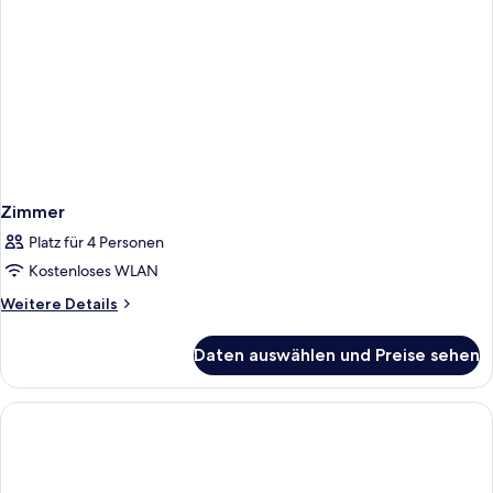
Zimmer
Platz für 4 Personen
Kostenloses WLAN
Weitere
Weitere Details
Details
für
Daten auswählen und Preise sehen
Zimmer