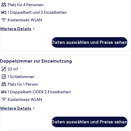
anzeigen
Platz für 4 Personen
1 Doppelbett und 2 Einzelbetten
Kostenloses WLAN
Weitere
Weitere Details
Details
für
Daten auswählen und Preise sehen
Suite,
Gartenblick
Alle
Ein Hotelzimmer mit Bett, Fernseher, S
5
Doppelzimmer zur Einzelnutzung
Fotos
22 m²
für
1 Schlafzimmer
Doppelzimmer
zur
Platz für 1 Person
Einzelnutzung
1 Doppelbett ODER 2 Einzelbetten
anzeigen
Kostenloses WLAN
Weitere
Weitere Details
Details
für
Daten auswählen und Preise sehen
Doppelzimmer
zur