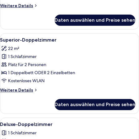
Weitere
Weitere Details
Details
für
Daten auswählen und Preise sehen
Doppelzimmer
Alle
Ein Hotelzimmer mit einem großen Bett
10
Superior-Doppelzimmer
Fotos
22 m²
für
1 Schlafzimmer
Superior-
Doppelzimmer
Platz für 2 Personen
anzeigen
1 Doppelbett ODER 2 Einzelbetten
Kostenloses WLAN
Weitere
Weitere Details
Details
für
Daten auswählen und Preise sehen
Superior-
Doppelzimmer
Alle
Ein Hotelzimmer mit einem großen Bet
4
Deluxe-Doppelzimmer
Fotos
1 Schlafzimmer
für