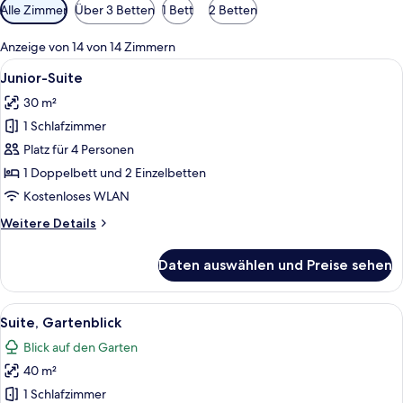
Verfügbare
Alle Zimmer
Über 3 Betten
1 Bett
2 Betten
Filter
für
Anzeige von 14 von 14 Zimmern
Zimmer
Alle
Ein modernes Hotelzimmer mit einem H
5
Junior-Suite
Fotos
30 m²
für
1 Schlafzimmer
Junior-
Suite
Platz für 4 Personen
anzeigen
1 Doppelbett und 2 Einzelbetten
Kostenloses WLAN
Weitere
Weitere Details
Details
für
Daten auswählen und Preise sehen
Junior-
Suite
Alle
Ein Doppelbett mit weißer und grüner
6
Suite, Gartenblick
Fotos
Blick auf den Garten
für
40 m²
Suite,
Gartenblick
1 Schlafzimmer