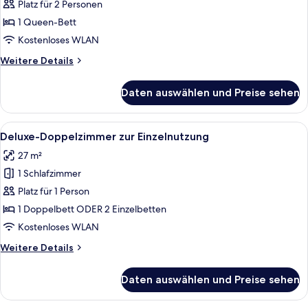
Platz für 2 Personen
Deluxe-
Doppelzimmer
1 Queen-Bett
anzeigen
Kostenloses WLAN
Weitere
Weitere Details
Details
für
Daten auswählen und Preise sehen
Deluxe-
Doppelzimmer
Alle
Ein Hotelzimmer mit einem großen Bett
5
Deluxe-Doppelzimmer zur Einzelnutzung
Fotos
27 m²
für
1 Schlafzimmer
Deluxe-
Doppelzimmer
Platz für 1 Person
zur
1 Doppelbett ODER 2 Einzelbetten
Einzelnutzung
Kostenloses WLAN
anzeigen
Weitere
Weitere Details
Details
für
Daten auswählen und Preise sehen
Deluxe-
Doppelzimmer