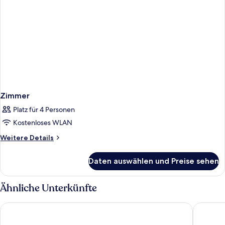
Zimmer
Platz für 4 Personen
Kostenloses WLAN
Weitere
Weitere Details
Details
für
Daten auswählen und Preise sehen
Zimmer
Ähnliche Unterkünfte
Premier Inn München City West
Weichan