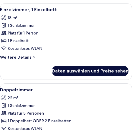
Einzelnutzung
Alle
Ein Hotelzimmer mit Bett, Schreibtisch
4
Einzelzimmer, 1 Einzelbett
Fotos
18 m²
für
1 Schlafzimmer
Einzelzimmer,
1 Einzelbett
Platz für 1 Person
anzeigen
1 Einzelbett
Kostenloses WLAN
Weitere
Weitere Details
Details
für
Daten auswählen und Preise sehen
Einzelzimmer,
1 Einzelbett
Alle
Ein Hotelzimmer mit einem großen Bett
5
Doppelzimmer
Fotos
22 m²
für
1 Schlafzimmer
Doppelzimmer
anzeigen
Platz für 3 Personen
1 Doppelbett ODER 2 Einzelbetten
Kostenloses WLAN