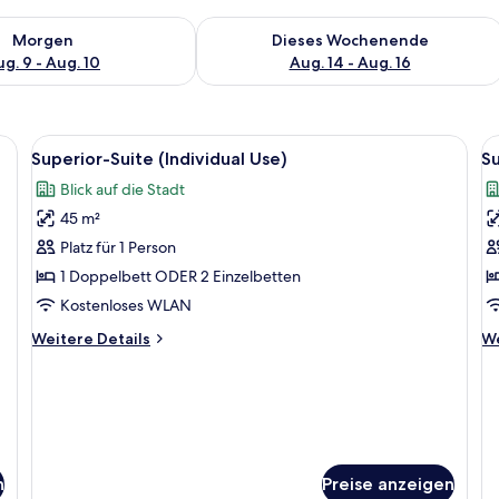
 - Aug. 9.
 Verfügbarkeit für morgen, Aug. 9 - Aug. 10.
Überprüfe die Verfügbarkeit für dies
Morgen
Dieses Wochenende
g. 9 - Aug. 10
Aug. 14 - Aug. 16
en, einem Schreibtisch, einem Stuhl, einem Fernseher und einem Fenster mit
Alle
Ein Hotelzimmer mit Bett, Schreibtisch
Al
9
Superior-Suite (Individual Use)
Su
Fotos
F
Blick auf die Stadt
für
f
45 m²
Superior-
S
Suite
S
Platz für 1 Person
(Individual
(2
1 Doppelbett ODER 2 Einzelbetten
Use)
a
Kostenloses WLAN
anzeigen
Weitere
We
Weitere Details
We
Details
De
für
fü
Superior-
Su
Suite
Su
(Individual
(2
Use)
n
Preise anzeigen