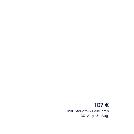
Hochwertige Bettwaren, Minibar, Zimm
Der
107 €
aktuelle
inkl. Steuern & Gebühren
Preis
30. Aug.–31. Aug.
Speisen
beträgt
107 €.