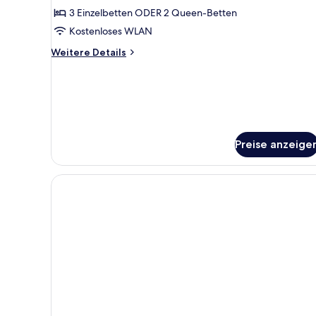
anzeigen
3 Einzelbetten ODER 2 Queen-Betten
Kostenloses WLAN
Weitere
Weitere Details
Details
für
Premium-
Dreibettzimmer
Preise anzeige