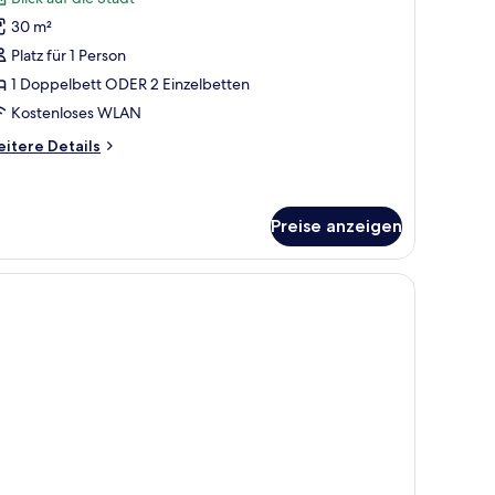
30 m²
oppelbett
Platz für 1 Person
der
1 Doppelbett ODER 2 Einzelbetten
Kostenloses WLAN
inzelbetten
nzeigen
itere
itere Details
tails
r
emium-
nzelzimmer,
Preise anzeigen
ppelbett
er
nzelbetten