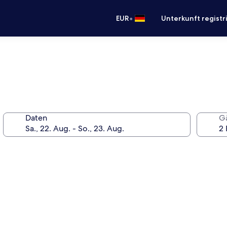
•
EUR
Unterkunft registr
Daten
G