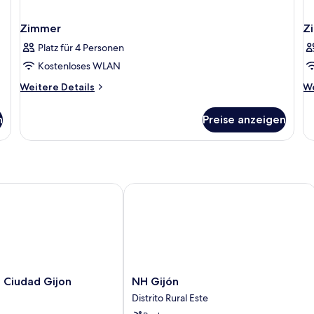
Zimmer
Z
Platz für 4 Personen
Kostenloses WLAN
Weitere
We
Weitere Details
We
Details
De
für
fü
n
Preise anzeigen
Zimmer
Z
Ciudad Gijon
NH Gijón
NH
n Ciudad Gijon
NH Gijón
Gijón
Distrito Rural Este
Distrito