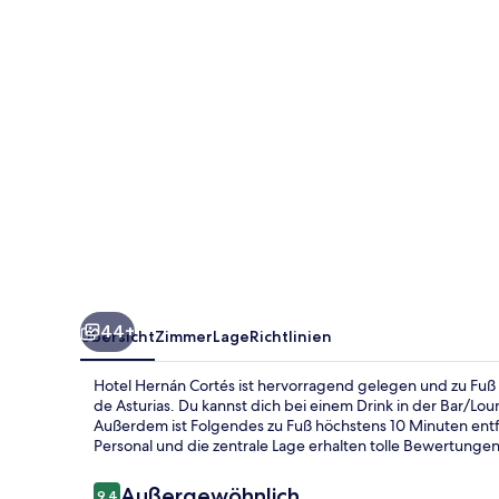
44+
Übersicht
Zimmer
Lage
Richtlinien
Hotel Hernán Cortés ist hervorragend gelegen und zu Fuß 
de Asturias. Du kannst dich bei einem Drink in der Bar/Lo
Außerdem ist Folgendes zu Fuß höchstens 10 Minuten entfer
Personal und die zentrale Lage erhalten tolle Bewertunge
Bewertungen
Außergewöhnlich
9,4