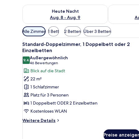
Überprüfe die Verfügbarkeit für heute Nacht, Aug. 8
Überprüfe die
Heute Nacht
Aug. 8 - Aug. 9
Au
Verfügbare
Alle Zimmer
1 Bett
2 Betten
Über 3 Betten
Filter
Alle
Ein Hotelzimmer mit zwei Bett
für
6
Standard-Doppelzimmer, 1 Doppelbett oder 2
Fotos
Zimmer
Einzelbetten
für
Außergewöhnlich
9,4
Standard-
9,4 von 10
(46
46 Bewertungen
Doppelzimmer,
Bewertungen)
Blick auf die Stadt
1
22 m²
Doppelbett
1 Schlafzimmer
oder
Platz für 3 Personen
2
1 Doppelbett ODER 2 Einzelbetten
Einzelbetten
Kostenloses WLAN
anzeigen
Weitere
Weitere Details
Details
für
Preise anzeige
Standard-