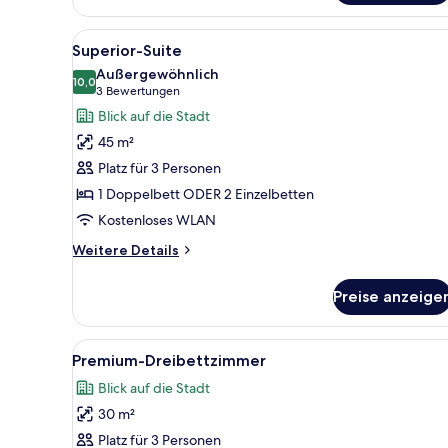
Doppelzimmer,
1
Alle
Ein Hotelzimmer mit Bett, Schre
9
Doppelbett
Superior-Suite
Fotos
oder
Außergewöhnlich
2
für
10,0
10,0 von 10
(3
3 Bewertungen
Einzelbetten
Superior-
Bewertungen)
Blick auf die Stadt
Suite
45 m²
anzeigen
Platz für 3 Personen
1 Doppelbett ODER 2 Einzelbetten
Kostenloses WLAN
Weitere
Weitere Details
Details
für
Preise anzeige
Superior-
Suite
Alle
Ein Hotelzimmer mit Bett, Schr
4
Premium-Dreibettzimmer
Fotos
Blick auf die Stadt
für
30 m²
Premium-
Dreibettzimmer
Platz für 3 Personen