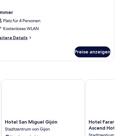
immer
Platz für 4 Personen
Kostenloses WLAN
itere
itere Details
tails
r
Preise anzeigen
immer
Hotel San Miguel Gijón
Hotel Faranda Pathos G
Hotel
Hotel
Hotel San Miguel Gijón
Hotel Faranda Pathos
San
Faranda
Ascend Hotel Collec
Stadtzentrum von Gijon
Miguel
Pathos
Stadtzentrum von Gijon