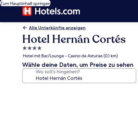
Zum Hauptinhalt springen
Alle Unterkünfte anzeigen
Hotel Hernán Cortés
4.0-
Sterne-
Hotel mit Bar/Lounge - Casino de Asturias (0,1 km)
Unterkunft
Wähle deine Daten, um Preise zu sehen
Wo soll’s hingehen?
Fotogalerie
von
Hotel
Hernán
Cortés