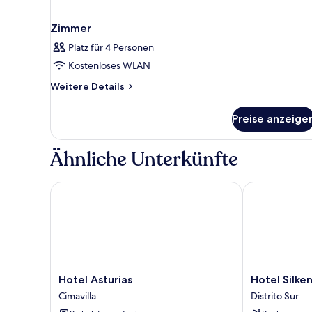
Zimmer
Platz für 4 Personen
Kostenloses WLAN
Weitere
Weitere Details
Details
für
Preise anzeige
Zimmer
Ähnliche Unterkünfte
Hotel Asturias
Hotel Silken 
Hotel
Hotel
Hotel Asturias
Hotel Silke
Asturias
Silken
Cimavilla
Distrito Sur
Cimavilla
Ciudad