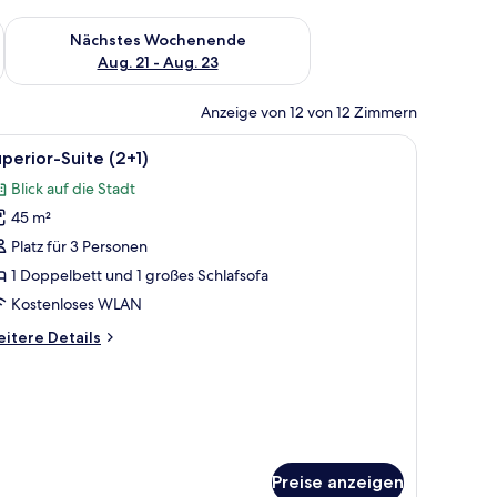
es Wochenende, Aug. 14 - Aug. 16.
Überprüfe die Verfügbarkeit für nächstes Wochenende, Aug. 2
Nächstes Wochenende
Aug. 21 - Aug. 23
Anzeige von 12 von 12 Zimmern
 Vorhängen.
, Stuhl, Tisch, Fernseher und Deckenventilator.
le
Ein Hotelzimmer mit Holzboden, einem roten S
7
perior-Suite (2+1)
otos
Blick auf die Stadt
ür
45 m²
uperior-
uite
Platz für 3 Personen
+1)
1 Doppelbett und 1 großes Schlafsofa
nzeigen
Kostenloses WLAN
itere
itere Details
tails
r
perior-
ite
+1)
Preise anzeigen