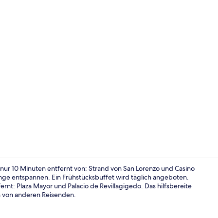
Rezeption
nur 10 Minuten entfernt von: Strand von San Lorenzo und Casino
unge entspannen. Ein Frühstücksbuffet wird täglich angeboten.
nt: Plaza Mayor und Palacio de Revillagigedo. Das hilfsbereite
Rezeption
n von anderen Reisenden.