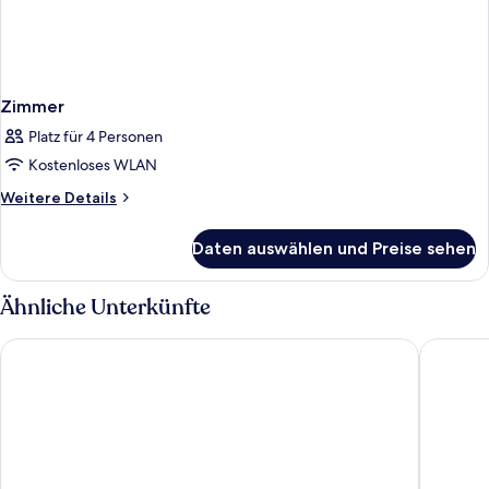
Zimmer
Platz für 4 Personen
Kostenloses WLAN
Weitere
Weitere Details
Details
für
Daten auswählen und Preise sehen
Zimmer
Ähnliche Unterkünfte
Grand Palace Brno - Small Luxury Hotels of the World
Grandezz