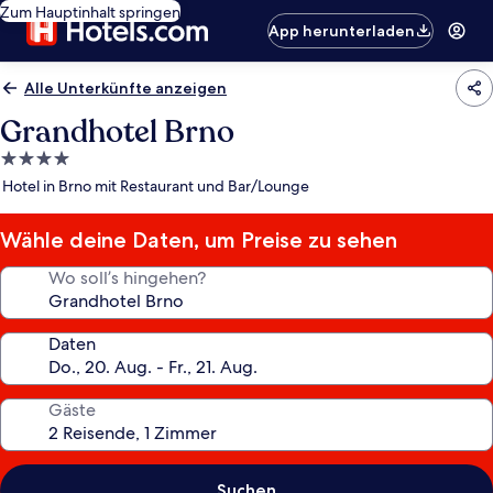
Zum Hauptinhalt springen
App herunterladen
Alle Unterkünfte anzeigen
Grandhotel Brno
4.0-
Sterne-
Hotel in Brno mit Restaurant und Bar/Lounge
Unterkunft
Wähle deine Daten, um Preise zu sehen
Wo soll’s hingehen?
Daten
Gäste
Suchen