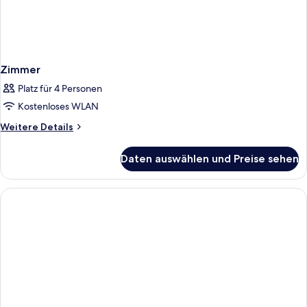
Zimmer
Platz für 4 Personen
Kostenloses WLAN
Weitere
Weitere Details
Details
für
Daten auswählen und Preise sehen
Zimmer