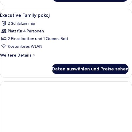
Alle
Executive Family pokoj | Wohnbereich
13
Executive Family pokoj
Fotos
2 Schlafzimmer
für
Platz für 4 Personen
Executive
Family
2 Einzelbetten und 1 Queen-Bett
pokoj
Kostenloses WLAN
anzeigen
Weitere
Weitere Details
Details
für
Daten auswählen und Preise sehen
Executive
Family
pokoj