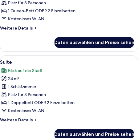
Badewanne
Platz für 3 Personen
anzeigen
1 Queen-Bett ODER 2 Einzelbetten
Kostenloses WLAN
Weitere
Weitere Details
Details
für
Daten auswählen und Preise sehen
Executive-
Doppelzimmer,
Badewanne
Alle
Ein modernes Hotelzimmer mit Holzbalk
8
Suite
Fotos
Blick auf die Stadt
für
24 m²
Suite
anzeigen
1 Schlafzimmer
Platz für 3 Personen
1 Doppelbett ODER 2 Einzelbetten
Kostenloses WLAN
Weitere
Weitere Details
Details
für
Daten auswählen und Preise sehen
Suite