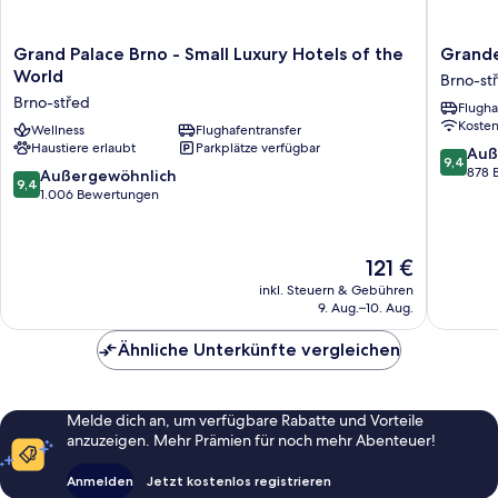
Grand
Grandez
Grand Palace Brno - Small Luxury Hotels of the
Grande
Palace
Hotel
World
Brno-st
Brno
Luxury
Brno-střed
Flugha
-
Palace
Koste
Small
Wellness
Flughafentransfer
Brno-
Haustiere erlaubt
Parkplätze verfügbar
Luxury
střed
9.4
Auß
9,4
Hotels
von
878 
9.4
Außergewöhnlich
9,4
of
10,
von
1.006 Bewertungen
the
Außerge
10,
World
878
Außergewöhnlich,
Brno-
Bewert
1.006
Der
121 €
střed
Bewertungen
Preis
inkl. Steuern & Gebühren
beträgt
9. Aug.–10. Aug.
121 €
Ähnliche Unterkünfte vergleichen
Melde dich an, um verfügbare Rabatte und Vorteile
anzuzeigen. Mehr Prämien für noch mehr Abenteuer!
Anmelden
Jetzt kostenlos registrieren