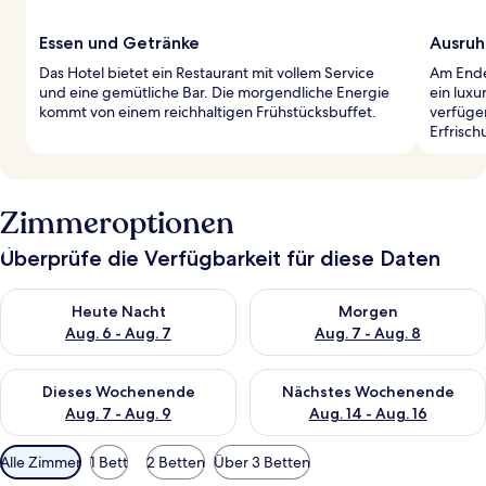
Essen und Getränke
Ausruh
Das Hotel bietet ein Restaurant mit vollem Service
Am Ende
und eine gemütliche Bar. Die morgendliche Energie
ein lux
kommt von einem reichhaltigen Frühstücksbuffet.
verfügen
Erfrisc
Zimmeroptionen
Überprüfe die Verfügbarkeit für diese Daten
Überprüfe die Verfügbarkeit für heute Nacht, Aug. 6 - Aug. 7.
Überprüfe die Verfügbarkeit f
Heute Nacht
Morgen
Aug. 6 - Aug. 7
Aug. 7 - Aug. 8
Überprüfe die Verfügbarkeit für dieses Wochenende, Aug. 7 - 
Überprüfe die Verfügbarkeit f
Dieses Wochenende
Nächstes Wochenende
Aug. 7 - Aug. 9
Aug. 14 - Aug. 16
Verfügbare
Alle Zimmer
1 Bett
2 Betten
Über 3 Betten
Filter