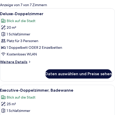
für
Anzeige von 7 von 7 Zimmern
Zimmer
Alle
Ein Hotelzimmer mit einem großen Bet
9
Deluxe-Doppelzimmer
Fotos
Blick auf die Stadt
für
20 m²
Deluxe-
Doppelzimmer
1 Schlafzimmer
anzeigen
Platz für 3 Personen
1 Doppelbett ODER 2 Einzelbetten
Kostenloses WLAN
Weitere
Weitere Details
Details
für
Daten auswählen und Preise sehen
Deluxe-
Doppelzimmer
Alle
Ein Hotelzimmer mit einem großen Bett
6
Executive-Doppelzimmer, Badewanne
Fotos
Blick auf die Stadt
für
25 m²
Executive-
Doppelzimmer,
1 Schlafzimmer