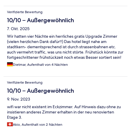
Verifizierte Bewertung
10/10 – Außergewöhnlich
7. Okt. 2025
Wir hatten vier Nächte ein herrliches gratis Upgrade Zimmer
(vielen herzlichen Dank dafür!!) Das hotel liegt nahe am
stadtkern- dementsprechend ist durch strassenbahnen etc.
auch vermehrt traffic, was uns nicht störte. Frühstück könnte zur
fortgeschrittener frühstückzeit noch etwas Besser sortiert sein!
Bei uns waren die Brötchen eine halbe stunde vor Feierabend
Dietmar, Aufenthalt von 4 Nächten
aufgebraucht. Geht nicht im 4 sterne bereich...
Verifizierte Bewertung
10/10 – Außergewöhnlich
9. Nov. 2023
wifi war nicht existent im Eckzimmer. Auf Hinweis dazu ohne zu
insistieren anderes Zimmer erhalten in der neu renovierten
Etage 3.
Akio, Aufenthalt von 2 Nächten