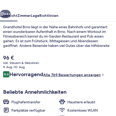
rück
Weiter
64+
Übersicht
Zimmer
Lage
Richtlinien
Grandhotel Brno liegt in der Nähe eines Bahnhofs und garantiert
einen wunderbaren Aufenthalt in Brno. Nach einem Workout im
Fitnessbereich kannst du im Garden Restaurant and Pub essen
gehen. Es ist zum Frühstück, Mittagessen und Abendessen
geöffnet. Andere Reisende haben viel Gutes über das hilfsbereite
Personal zu berichten.
Der
96 €
aktuelle
inkl. Steuern & Gebühren
Preis
9. Aug.–10. Aug.
Frühstück, Mittagessen und Abendes
beträgt
Bewertungen
Hervorragend
8,6
Alle 769 Bewertungen anzeigen
96 €.
8,6 von 10.
Beliebte Annehmlichkeiten
Flughafentransfer
Haustiere erlaubt
Parkplätze verfügbar
Kostenloses WLAN