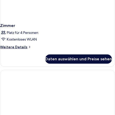
Zimmer
Platz für 4 Personen
Kostenloses WLAN
Weitere
Weitere Details
Details
für
Daten auswählen und Preise sehen
Zimmer