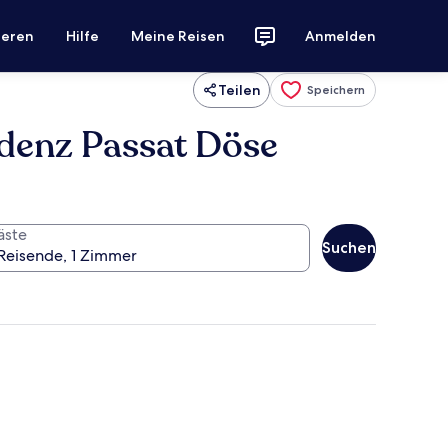
ieren
Hilfe
Meine Reisen
Anmelden
Teilen
Speichern
denz Passat Döse
äste
Suchen