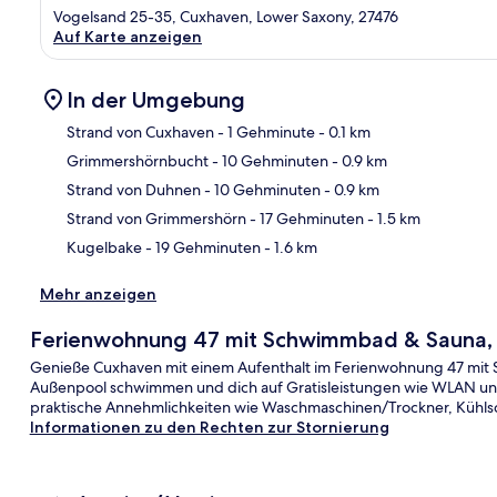
Vogelsand 25-35, Cuxhaven, Lower Saxony, 27476
Auf Karte anzeigen
In der Umgebung
Strand von Cuxhaven
- 1 Gehminute
- 0.1 km
Grimmershörnbucht
- 10 Gehminuten
- 0.9 km
Kar
Strand von Duhnen
- 10 Gehminuten
- 0.9 km
Strand von Grimmershörn
- 17 Gehminuten
- 1.5 km
Kugelbake
- 19 Gehminuten
- 1.6 km
Mehr anzeigen
Ferienwohnung 47 mit Schwimmbad & Sauna, 
Genieße Cuxhaven mit einem Aufenthalt im Ferienwohnung 47 mit 
Außenpool schwimmen und dich auf Gratisleistungen wie WLAN und
praktische Annehmlichkeiten wie Waschmaschinen/Trockner, Kühls
Informationen zu den Rechten zur Stornierung