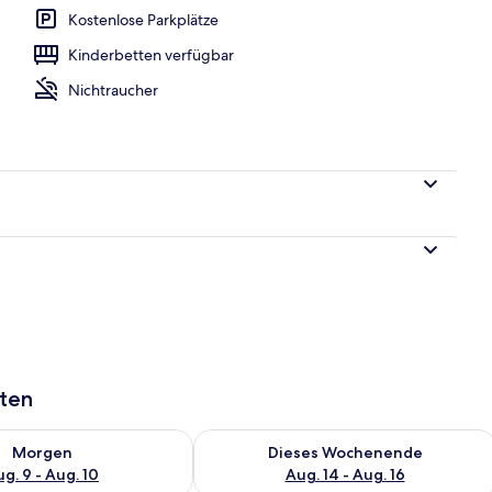
Kostenlose Parkplätze
Kinderbetten verfügbar
Nichtraucher
aten
 - Aug. 9.
 Verfügbarkeit für morgen, Aug. 9 - Aug. 10.
Überprüfe die Verfügbarkeit für dies
Morgen
Dieses Wochenende
g. 9 - Aug. 10
Aug. 14 - Aug. 16