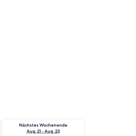
es Wochenende, Aug. 14 - Aug. 16.
Überprüfe die Verfügbarkeit für nächstes Wochenende, Aug. 2
Nächstes Wochenende
Aug. 21 - Aug. 23