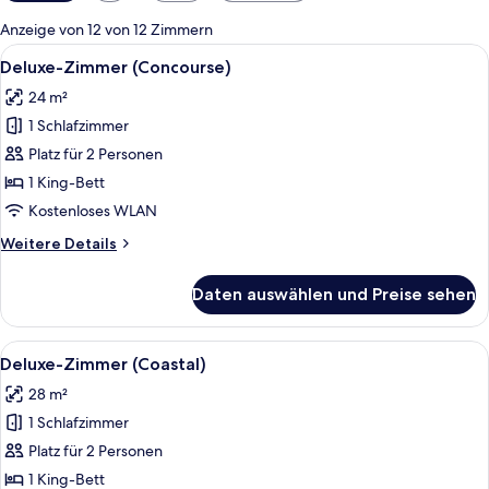
Filter
für
Anzeige von 12 von 12 Zimmern
Zimmer
Alle
Ein Hotelzimmer mit einem Bett, zwei
4
Deluxe-Zimmer (Concourse)
Fotos
24 m²
für
1 Schlafzimmer
Deluxe-
Zimmer
Platz für 2 Personen
(Concourse)
1 King-Bett
anzeigen
Kostenloses WLAN
Weitere
Weitere Details
Details
für
Daten auswählen und Preise sehen
Deluxe-
Zimmer
(Concourse)
Alle
Ein Hotelzimmer mit einem Bett, zwei
6
Deluxe-Zimmer (Coastal)
Fotos
28 m²
für
1 Schlafzimmer
Deluxe-
Zimmer
Platz für 2 Personen
(Coastal)
1 King-Bett