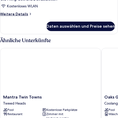
Kostenloses WLAN
Weitere
Weitere Details
Details
für
Daten auswählen und Preise sehen
Familienzimmer,
2 Schlafzimmer
(Coastal)
Ähnliche Unterkünfte
Mantra Twin Towns
Oaks Gol
Mantra
Oaks
Mantra Twin Towns
Oaks G
Twin
Gold
Tweed Heads
Coolang
Towns
Coast
Pool
Kostenlose Parkplätze
Pool
Tweed
Calypso
Restaurant
Zimmer mit
Wäsch
Heads
Plaza