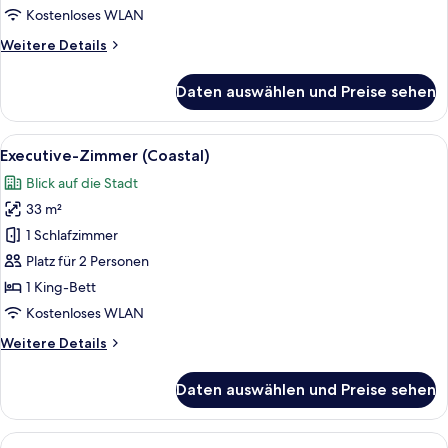
Kostenloses WLAN
Weitere
Weitere Details
Details
für
Daten auswählen und Preise sehen
Executive-
Zimmer
(Concourse)
Alle
Ein Hotelzimmer mit Bett, Nachttisch,
5
Executive-Zimmer (Coastal)
Fotos
Blick auf die Stadt
für
33 m²
Executive-
Zimmer
1 Schlafzimmer
(Coastal)
Platz für 2 Personen
anzeigen
1 King-Bett
Kostenloses WLAN
Weitere
Weitere Details
Details
für
Daten auswählen und Preise sehen
Executive-
Zimmer
(Coastal)
Alle
Ein Hotelzimmer mit zwei Betten, eine