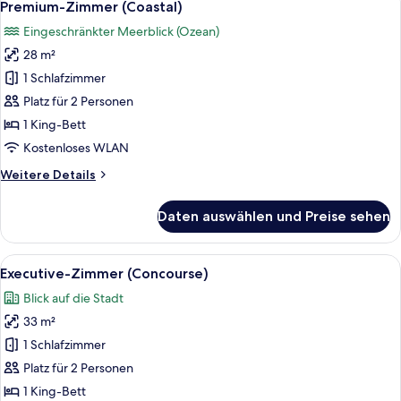
6
Premium-Zimmer (Coastal)
Fotos
Eingeschränkter Meerblick (Ozean)
für
28 m²
Premium-
Zimmer
1 Schlafzimmer
(Coastal)
Platz für 2 Personen
anzeigen
1 King-Bett
Kostenloses WLAN
Weitere
Weitere Details
Details
für
Daten auswählen und Preise sehen
Premium-
Zimmer
(Coastal)
Alle
Ein modernes Hotelzimmer mit einem gr
4
Executive-Zimmer (Concourse)
Fotos
Blick auf die Stadt
für
33 m²
Executive-
Zimmer
1 Schlafzimmer
(Concourse)
Platz für 2 Personen
anzeigen
1 King-Bett