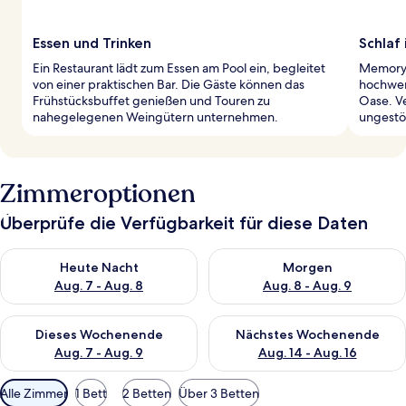
Essen und Trinken
Schlaf
Ein Restaurant lädt zum Essen am Pool ein, begleitet
Memory
von einer praktischen Bar. Die Gäste können das
hochwer
Frühstücksbuffet genießen und Touren zu
Oase. V
nahegelegenen Weingütern unternehmen.
ungestö
Zimmeroptionen
Überprüfe die Verfügbarkeit für diese Daten
Überprüfe die Verfügbarkeit für heute Nacht, Aug. 7 - Aug. 8.
Überprüfe die Verfügbarkeit f
Heute Nacht
Morgen
Aug. 7 - Aug. 8
Aug. 8 - Aug. 9
Überprüfe die Verfügbarkeit für dieses Wochenende, Aug. 7 - 
Überprüfe die Verfügbarkeit f
Dieses Wochenende
Nächstes Wochenende
Aug. 7 - Aug. 9
Aug. 14 - Aug. 16
Verfügbare
Alle Zimmer
1 Bett
2 Betten
Über 3 Betten