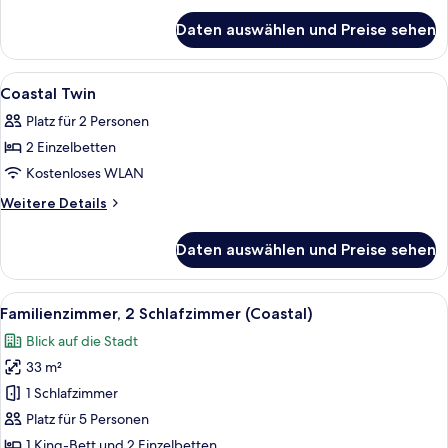
anzeigen
für
Daten auswählen und Preise sehen
Concourse
Deluxe
Room
Alle
Hochwertige Bettwaren, Daunenbett
4
Coastal Twin
Fotos
Platz für 2 Personen
für
2 Einzelbetten
Coastal
Twin
Kostenloses WLAN
anzeigen
Weitere
Weitere Details
Details
für
Daten auswählen und Preise sehen
Coastal
Twin
Alle
Ein modernes Hotelzimmer mit einem gr
1
Familienzimmer, 2 Schlafzimmer (Coastal)
Fotos
Blick auf die Stadt
für
33 m²
Familienzimmer,
2 Schlafzimmer
1 Schlafzimmer
(Coastal)
Platz für 5 Personen
anzeigen
1 King-Bett und 2 Einzelbetten