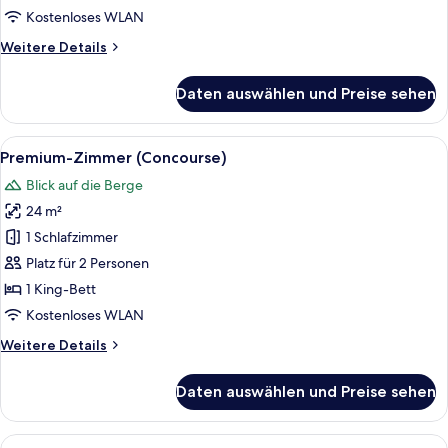
anzeigen
Kostenloses WLAN
Weitere
Weitere Details
Details
für
Daten auswählen und Preise sehen
Deluxe-
Zimmer
(Coastal)
Alle
Ein Hotelzimmer mit Bett, Nachttisch,
4
Premium-Zimmer (Concourse)
Fotos
Blick auf die Berge
für
24 m²
Premium-
Zimmer
1 Schlafzimmer
(Concourse)
Platz für 2 Personen
anzeigen
1 King-Bett
Kostenloses WLAN
Weitere
Weitere Details
Details
für
Daten auswählen und Preise sehen
Premium-
Zimmer
(Concourse)
Alle
Ein Hotelzimmer mit Bett, Nachttisch,