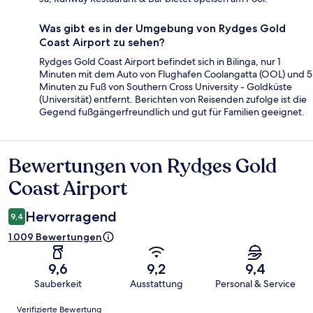
Was gibt es in der Umgebung von Rydges Gold
Coast Airport zu sehen?
Rydges Gold Coast Airport befindet sich in Bilinga, nur 1
Minuten mit dem Auto von Flughafen Coolangatta (OOL) und 5
Minuten zu Fuß von Southern Cross University - Goldküste
(Universität) entfernt. Berichten von Reisenden zufolge ist die
Gegend fußgängerfreundlich und gut für Familien geeignet.
Bewertungen von Rydges Gold
Bewertungen
Coast Airport
Hervorragend
9,4
1.009 Bewertungen
9,6
9,2
9,4
Sauberkeit
Ausstattung
Personal & Service
Bewertungen
Verifizierte Bewertung