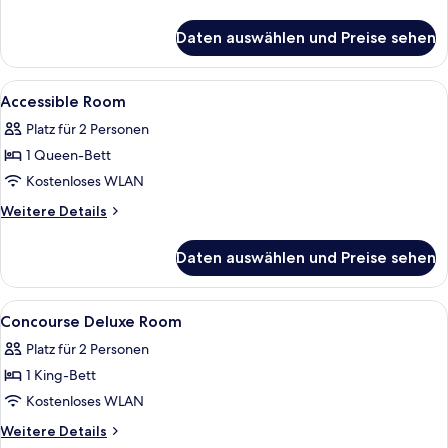
Details
für
Daten auswählen und Preise sehen
Zimmer
(Accessible)
Alle
Badezimmer | Dusche, kostenlose Toile
3
Accessible Room
Fotos
Platz für 2 Personen
für
1 Queen-Bett
Accessible
Room
Kostenloses WLAN
anzeigen
Weitere
Weitere Details
Details
für
Daten auswählen und Preise sehen
Accessible
Room
Alle
Hochwertige Bettwaren, Daunenbett
5
Concourse Deluxe Room
Fotos
Platz für 2 Personen
für
1 King-Bett
Concourse
Deluxe
Kostenloses WLAN
Room
Weitere
Weitere Details
Details