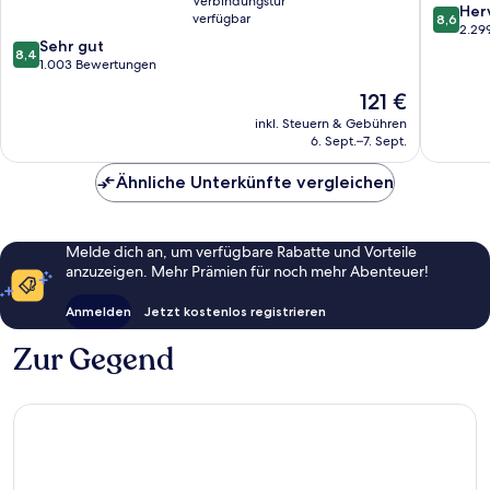
Verbindungstür
Suites
8.6
Her
verfügbar
8,6
Coolang
von
2.29
8.4
Sehr gut
10,
8,4
von
1.003 Bewertungen
Hervorr
10,
2.299
Der
121 €
Sehr
Bewert
Preis
gut,
inkl. Steuern & Gebühren
beträgt
6. Sept.–7. Sept.
1.003
121 €
Bewertungen
Ähnliche Unterkünfte vergleichen
Melde dich an, um verfügbare Rabatte und Vorteile
anzuzeigen. Mehr Prämien für noch mehr Abenteuer!
Anmelden
Jetzt kostenlos registrieren
Zur Gegend