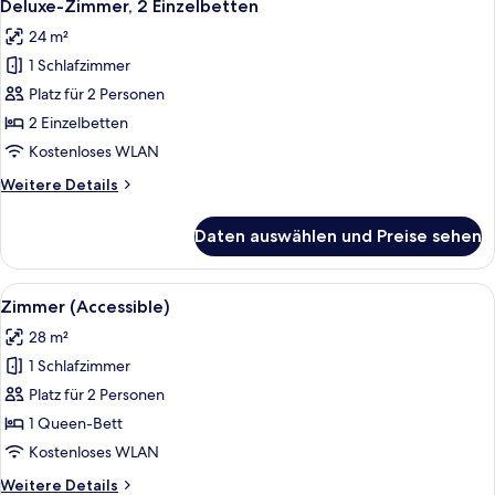
4
Deluxe-Zimmer, 2 Einzelbetten
Fotos
24 m²
für
1 Schlafzimmer
Deluxe-
Zimmer,
Platz für 2 Personen
2 Einzelbetten
2 Einzelbetten
anzeigen
Kostenloses WLAN
Weitere
Weitere Details
Details
für
Daten auswählen und Preise sehen
Deluxe-
Zimmer,
2 Einzelbetten
Alle
Zimmer (Accessible) | Badezimmer | Du
5
Zimmer (Accessible)
Fotos
28 m²
für
1 Schlafzimmer
Zimmer
(Accessible)
Platz für 2 Personen
anzeigen
1 Queen-Bett
Kostenloses WLAN
Weitere
Weitere Details