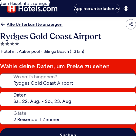
Zum Hauptinhalt springen
App herunterladen
Alle Unterkünfte anzeigen
Rydges Gold Coast Airport
4.0-
Sterne-
Hotel mit Außenpool - Bilinga Beach (1,3 km)
Unterkunft
Wähle deine Daten, um Preise zu sehen
Wo soll’s hingehen?
Daten
Gäste
Suchen