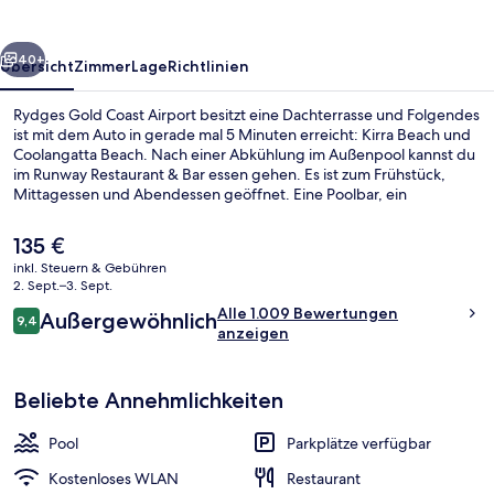
rück
Weiter
40+
Übersicht
Zimmer
Lage
Richtlinien
Rydges Gold Coast Airport besitzt eine Dachterrasse und Folgendes
ist mit dem Auto in gerade mal 5 Minuten erreicht: Kirra Beach und
Coolangatta Beach. Nach einer Abkühlung im Außenpool kannst du
im Runway Restaurant & Bar essen gehen. Es ist zum Frühstück,
Mittagessen und Abendessen geöffnet. Eine Poolbar, ein
Fitnessbereich (rund um die Uhr geöffnet) und ein Garten gehören
ebenfalls zum Angebot. Anderen Reisenden gefallen das
Der
135 €
hilfsbereite Personal und der allgemeine Zustand sehr gut.
aktuelle
inkl. Steuern & Gebühren
Preis
2. Sept.–3. Sept.
Frühstück, Mittagessen und Abendes
beträgt
Bewertungen
Alle 1.009 Bewertungen
Außergewöhnlich
135 €.
9,4
9,4 von 10.
anzeigen
Beliebte Annehmlichkeiten
Pool
Parkplätze verfügbar
Kostenloses WLAN
Restaurant