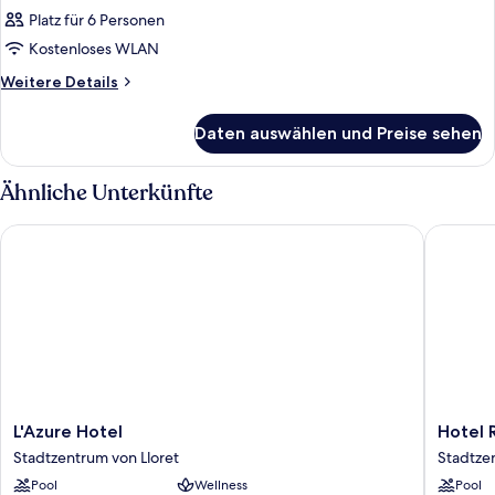
Platz für 6 Personen
Kostenloses WLAN
Weitere
Weitere Details
Details
für
Daten auswählen und Preise sehen
Zimmer
Ähnliche Unterkünfte
L'Azure Hotel
Hotel Ro
L'Azure
Hotel
L'Azure Hotel
Hotel 
Hotel
Rosamar
Stadtzentrum von Lloret
Stadtze
Stadtzentrum
Es
Pool
Wellness
Pool
von
Blau