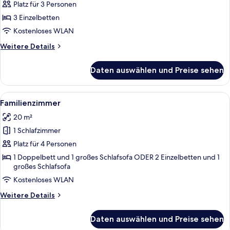
Balkon
Platz für 3 Personen
anzeigen
3 Einzelbetten
Kostenloses WLAN
Weitere
Weitere Details
Details
für
Daten auswählen und Preise sehen
Dreibettzimmer,
Balkon
Alle
Ein Hotelzimmer mit zwei Betten, einer
2
Familienzimmer
Fotos
20 m²
für
1 Schlafzimmer
Familienzimmer
anzeigen
Platz für 4 Personen
1 Doppelbett und 1 großes Schlafsofa ODER 2 Einzelbetten und 1
großes Schlafsofa
Kostenloses WLAN
Weitere
Weitere Details
Details
für
Daten auswählen und Preise sehen
Familienzimmer