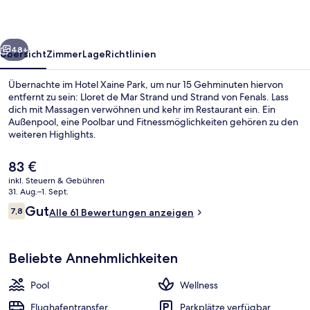
rück
Weiter
48+
Übersicht
Zimmer
Lage
Richtlinien
Übernachte im Hotel Xaine Park, um nur 15 Gehminuten hiervon
entfernt zu sein: Lloret de Mar Strand und Strand von Fenals. Lass
dich mit Massagen verwöhnen und kehr im Restaurant ein. Ein
Außenpool, eine Poolbar und Fitnessmöglichkeiten gehören zu den
weiteren Highlights.
Der
83 €
aktuelle
inkl. Steuern & Gebühren
Preis
31. Aug.–1. Sept.
Außenpool, geöffnet von 08:00 Uhr bi
beträgt
Bewertungen
Gut
7,8
Alle 61 Bewertungen anzeigen
83 €.
7,8 von 10.
Beliebte Annehmlichkeiten
Pool
Wellness
Flughafentransfer
Parkplätze verfügbar