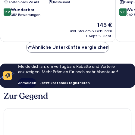
Kostenloses WLAN
Restaurant
Parkpl
Lloret
-
Adults
9.2
9.0
Wunderbar
Wun
9,2
9,0
Only
von
von
352 Bewertungen
262 
+21
10,
10,
Der
145 €
Stadtze
Wunderbar,
Wunder
Preis
von
352
262
inkl. Steuern & Gebühren
beträgt
1. Sept.–2. Sept.
Lloret
Bewertungen
Bewert
145 €
Ähnliche Unterkünfte vergleichen
Melde dich an, um verfügbare Rabatte und Vorteile
anzuzeigen. Mehr Prämien für noch mehr Abenteuer!
Anmelden
Jetzt kostenlos registrieren
Zur Gegend