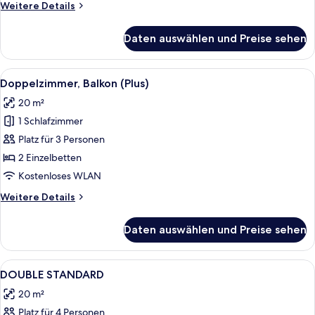
Weitere
Weitere Details
Details
für
Daten auswählen und Preise sehen
Einzelzimmer,
Balkon
Alle
Ein Hotelzimmer mit einem Bett, eine
5
Doppelzimmer, Balkon (Plus)
Fotos
20 m²
für
1 Schlafzimmer
Doppelzimmer,
Balkon
Platz für 3 Personen
(Plus)
2 Einzelbetten
anzeigen
Kostenloses WLAN
Weitere
Weitere Details
Details
für
Daten auswählen und Preise sehen
Doppelzimmer,
Balkon
(Plus)
Alle
Schreibtisch, laptopgeeigneter Arbeit
8
DOUBLE STANDARD
Fotos
20 m²
für
Platz für 4 Personen