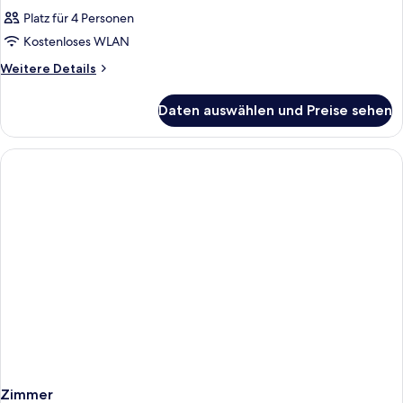
Platz für 4 Personen
Kostenloses WLAN
Weitere
Weitere Details
Details
für
Daten auswählen und Preise sehen
Zimmer
Zimmer