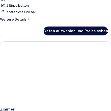
DOUBLE
STANDARD
2 Einzelbetten
anzeigen
Kostenloses WLAN
Weitere
Weitere Details
Details
für
Daten auswählen und Preise sehen
DOUBLE
STANDARD
Zimmer