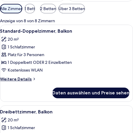
Verfügbare
Alle Zimmer
1 Bett
2 Betten
Über 3 Betten
Filter
für
Anzeige von 8 von 8 Zimmern
Zimmer
Alle
Ein Doppelbett mit blauer und weißer 
5
Standard-Doppelzimmer, Balkon
Fotos
20 m²
für
1 Schlafzimmer
Standard-
Doppelzimmer,
Platz für 3 Personen
Balkon
1 Doppelbett ODER 2 Einzelbetten
anzeigen
Kostenloses WLAN
Weitere
Weitere Details
Details
für
Daten auswählen und Preise sehen
Standard-
Doppelzimmer,
Balkon
Alle
Ein Hotelzimmer mit einem Bett, eine
6
Dreibettzimmer, Balkon
Fotos
20 m²
für
1 Schlafzimmer
Dreibettzimmer,