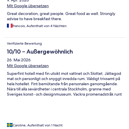
9. Apr. 2026
Mit Google übersetzen
Great decoration, great people. Great food as well. Strongly
advise to have breakfast there.
francois, Aufenthalt von 4 Nächten
Verifizierte Bewertung
10/10 – Außergewöhnlich
26. Mai 2026
Mit Google übersetzen
Superfint hotell med fin utsikt mot vattnet och Slottet. Jättegod
mat och personligt och snyggt inredda rum. Väldigt trivsamt på
hela hotellet. Fint bemötande från personalen genomgående.
Nära till alla sevärdheter i centrala Stockholm, granne med
Sveriges konst- och designmuseum. Vackra promenadstråk runt
omkring och båtturer till Stockholms Skärgård utanför dörren.
Caroline, Aufenthalt von 1 Nacht