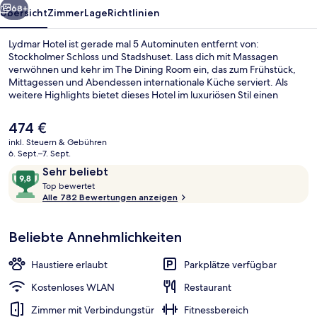
68+
Übersicht
Zimmer
Lage
Richtlinien
Lydmar Hotel ist gerade mal 5 Autominuten entfernt von:
Stockholmer Schloss und Stadshuset. Lass dich mit Massagen
verwöhnen und kehr im The Dining Room ein, das zum Frühstück,
Mittagessen und Abendessen internationale Küche serviert. Als
weitere Highlights bietet dieses Hotel im luxuriösen Stil einen
Fitnessbereich, eine Sauna und 2 Bars/Lounges. Das hilfsbereite
Personal und das Frühstück erhalten tolle Bewertungen von
Der
474 €
anderen Reisenden. Die Unterkunft ist nur einen kurzen Fußmarsch
aktuelle
inkl. Steuern & Gebühren
von den öffentlichen Verkehrsmitteln entfernt: Zur U-Bahn läuft
Preis
6. Sept.–7. Sept.
man 5 Minuten (T-Bana-Station Kungsträdgården) bzw. 9 Minuten
Large Street Room | Hochwertige Bet
beträgt
Bewertungen
9,8
(Straßenbahnhaltestelle Nybroplan).
Sehr beliebt
474 €.
T
von
Top bewertet
o
Alle 782 Bewertungen anzeigen
10,
p
Sehr
beliebt
Beliebte Annehmlichkeiten
b
e
w
Haustiere erlaubt
Parkplätze verfügbar
e
r
Kostenloses WLAN
Restaurant
t
Zimmer mit Verbindungstür
Fitnessbereich
e