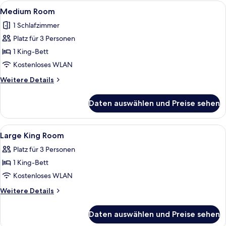
Alle
Ein Wohnzimmer mit einem dunkelviole
6
Medium Room
Fotos
1 Schlafzimmer
für
Platz für 3 Personen
Medium
Room
1 King-Bett
anzeigen
Kostenloses WLAN
Weitere
Weitere Details
Details
für
Daten auswählen und Preise sehen
Medium
Room
Alle
Hochwertige Bettwaren, Daunenbettd
6
Large King Room
Fotos
Platz für 3 Personen
für
1 King-Bett
Large
King
Kostenloses WLAN
Room
Weitere
Weitere Details
anzeigen
Details
für
Daten auswählen und Preise sehen
Large