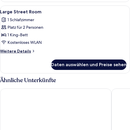
King
Room
Alle
Ein Schlafzimmer mit Himmelbett, zw
5
Large Street Room
Fotos
1 Schlafzimmer
für
Platz für 2 Personen
Large
Street
1 King-Bett
Room
Kostenloses WLAN
anzeigen
Weitere
Weitere Details
Details
für
Daten auswählen und Preise sehen
Large
Street
Room
Ähnliche Unterkünfte
Bank Hotel, a member of Small Luxury Hotels of The World
Berns Ho