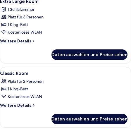
8
Extra Large Room
Fotos
1 Schlafzimmer
für
Platz für 3 Personen
Extra
Large
1 King-Bett
Room
Kostenloses WLAN
anzeigen
Weitere
Weitere Details
Details
für
Daten auswählen und Preise sehen
Extra
Large
Room
Alle
Ein Schlafzimmer mit Bett, Sessel, Fe
6
Classic Room
Fotos
Platz für 2 Personen
für
1 King-Bett
Classic
Room
Kostenloses WLAN
anzeigen
Weitere
Weitere Details
Details
für
Daten auswählen und Preise sehen
Classic
Room