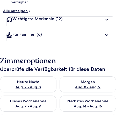
verfügbar
t
Alle anzeigen
Wichtigste Merkmale
(12)
Für Familien
(6)
Zimmeroptionen
Überprüfe die Verfügbarkeit für diese Daten
Überprüfe die Verfügbarkeit für heute Nacht, Aug. 7 - Aug. 8.
Überprüfe die Verfügbarkeit f
Heute Nacht
Morgen
Aug. 7 - Aug. 8
Aug. 8 - Aug. 9
Überprüfe die Verfügbarkeit für dieses Wochenende, Aug. 7 - 
Überprüfe die Verfügbarkeit f
Dieses Wochenende
Nächstes Wochenende
Aug. 7 - Aug. 9
Aug. 14 - Aug. 16
Ein modernes Wohnzimmer mit einer 