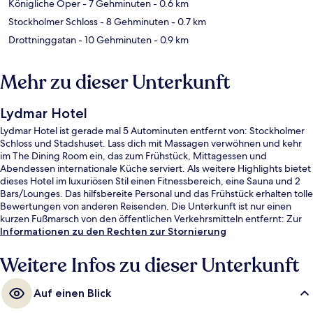
Königliche Oper
- 7 Gehminuten
- 0.6 km
Stockholmer Schloss
- 8 Gehminuten
- 0.7 km
Drottninggatan
- 10 Gehminuten
- 0.9 km
Mehr zu dieser Unterkunft
Lydmar Hotel
Lydmar Hotel ist gerade mal 5 Autominuten entfernt von: Stockholmer
Schloss und Stadshuset. Lass dich mit Massagen verwöhnen und kehr
im The Dining Room ein, das zum Frühstück, Mittagessen und
Abendessen internationale Küche serviert. Als weitere Highlights bietet
dieses Hotel im luxuriösen Stil einen Fitnessbereich, eine Sauna und 2
Bars/Lounges. Das hilfsbereite Personal und das Frühstück erhalten tolle
Bewertungen von anderen Reisenden. Die Unterkunft ist nur einen
kurzen Fußmarsch von den öffentlichen Verkehrsmitteln entfernt: Zur
U-Bahn läuft man 5 Minuten (T-Bana-Station Kungsträdgården) bzw. 9
Informationen zu den Rechten zur Stornierung
Minuten (Straßenbahnhaltestelle Nybroplan).
Weitere Infos zu dieser Unterkunft
Auf einen Blick