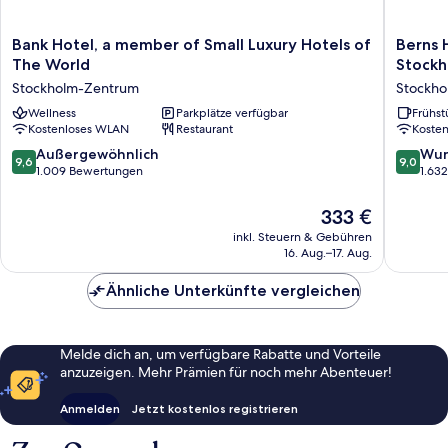
Bank
Berns
Bank Hotel, a member of Small Luxury Hotels of
Berns 
Hotel,
Hotel
The World
Stock
a
–
Stockholm-Zentrum
Stockh
member
Boutiqu
of
Wellness
Parkplätze verfügbar
Hotel
Frühst
Kostenloses WLAN
Restaurant
Koste
Small
in
Luxury
the
9.6
9.0
Außergewöhnlich
Wun
9,6
9,0
Hotels
heart
von
von
1.009 Bewertungen
1.63
of
of
10,
10,
The
Stockho
Außergewöhnlich,
Wunder
Der
333 €
World
Stockho
1.009
1.632
Preis
inkl. Steuern & Gebühren
Stockholm-
Zentru
Bewertungen
Bewert
beträgt
16. Aug.–17. Aug.
Zentrum
333 €
Ähnliche Unterkünfte vergleichen
Melde dich an, um verfügbare Rabatte und Vorteile
anzuzeigen. Mehr Prämien für noch mehr Abenteuer!
Anmelden
Jetzt kostenlos registrieren