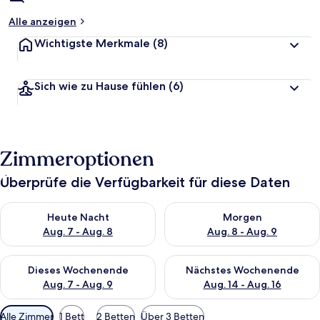
Alle anzeigen
Wichtigste Merkmale
(8)
Sich wie zu Hause fühlen
(6)
Zimmeroptionen
Überprüfe die Verfügbarkeit für diese Daten
Überprüfe die Verfügbarkeit für heute Nacht, Aug. 7 - Aug. 8.
Überprüfe die Verfügbarkeit f
Heute Nacht
Morgen
Aug. 7 - Aug. 8
Aug. 8 - Aug. 9
Überprüfe die Verfügbarkeit für dieses Wochenende, Aug. 7 - 
Überprüfe die Verfügbarkeit f
Dieses Wochenende
Nächstes Wochenende
Aug. 7 - Aug. 9
Aug. 14 - Aug. 16
Verfügbare
Alle Zimmer
1 Bett
2 Betten
Über 3 Betten