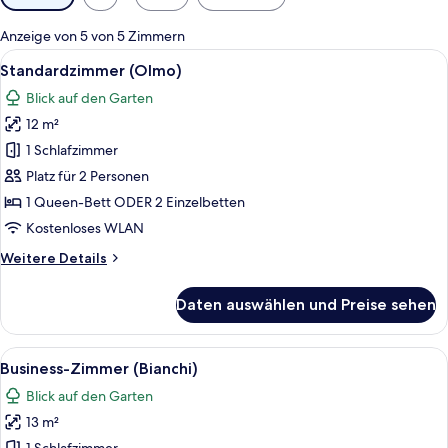
Filter
für
Anzeige von 5 von 5 Zimmern
Zimmer
Alle
Ein ordentlich eingerichtetes Hotelz
6
Standardzimmer (Olmo)
Fotos
Blick auf den Garten
für
12 m²
Standardzimmer
(Olmo)
1 Schlafzimmer
anzeigen
Platz für 2 Personen
1 Queen-Bett ODER 2 Einzelbetten
Kostenloses WLAN
Weitere
Weitere Details
Details
für
Daten auswählen und Preise sehen
Standardzimmer
(Olmo)
Alle
Ein modernes Hotelzimmer mit einem 
7
Business-Zimmer (Bianchi)
Fotos
Blick auf den Garten
für
13 m²
Business-