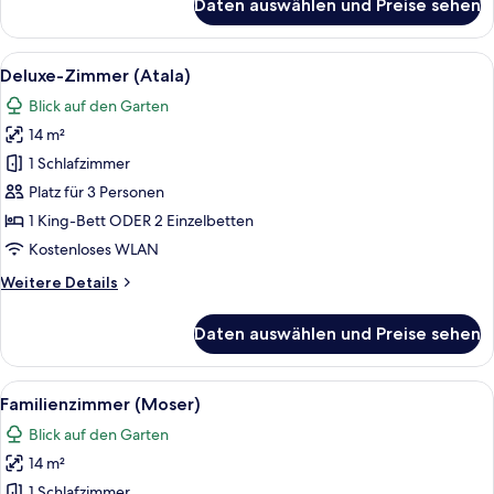
Daten auswählen und Preise sehen
Deluxe-
Zimmer
(Ganna)
Alle
Ein modernes Hotelzimmer mit einem g
6
Deluxe-Zimmer (Atala)
Fotos
Blick auf den Garten
für
14 m²
Deluxe-
Zimmer
1 Schlafzimmer
(Atala)
Platz für 3 Personen
anzeigen
1 King-Bett ODER 2 Einzelbetten
Kostenloses WLAN
Weitere
Weitere Details
Details
für
Daten auswählen und Preise sehen
Deluxe-
Zimmer
(Atala)
Alle
Ein ordentlich bezogenes Bett mit ei
6
Familienzimmer (Moser)
Fotos
Blick auf den Garten
für
14 m²
Familienzimmer
(Moser)
1 Schlafzimmer