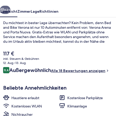
rück
Weiter
62+
Übersicht
Zimmer
Lage
Richtlinien
Du möchtest in bester Lage übernachten? Kein Problem, denn Bed
and Bike Verona ist nur 10 Autominuten entfernt von: Verona Arena
und Porta Nuova. Gratis-Extras wie WLAN und Parkplätze ohne
Service machen den Aufenthalt besonders angenehm, und wenn
du im Urlaub aktiv bleiben möchtest, kannst du in der Nähe die
Wander- und Radwege nutzen. Weitere Highlights sind ein
kostenloser Fahrradverleih, eine Terrasse und ein Garten.
Der
117 €
aktuelle
inkl. Steuern & Gebühren
Preis
12. Aug.–13. Aug.
Außenbereich
beträgt
Bewertungen
Außergewöhnlich
9,4
Alle 18 Bewertungen anzeigen
117 €.
9,4 von 10.
Beliebte Annehmlichkeiten
Haustiere erlaubt
Kostenlose Parkplätze
Kostenloses WLAN
Klimaanlage
Nichtraucher