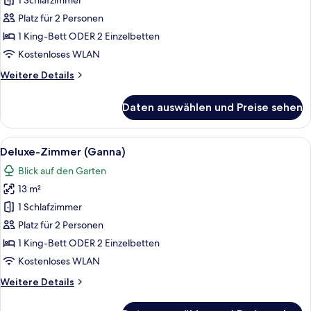
Zimmer
1 Schlafzimmer
(Bianchi)
Platz für 2 Personen
anzeigen
1 King-Bett ODER 2 Einzelbetten
Kostenloses WLAN
Weitere
Weitere Details
Details
für
Daten auswählen und Preise sehen
Business-
Zimmer
(Bianchi)
Alle
Ein ordentlich eingerichtetes Hotelzim
6
Deluxe-Zimmer (Ganna)
Fotos
Blick auf den Garten
für
13 m²
Deluxe-
Zimmer
1 Schlafzimmer
(Ganna)
Platz für 2 Personen
anzeigen
1 King-Bett ODER 2 Einzelbetten
Kostenloses WLAN
Weitere
Weitere Details
Details
für