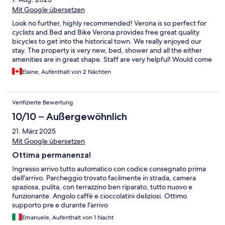
Mit Google übersetzen
Look no further, highly recommended! Verona is so perfect for
cyclists and Bed and Bike Verona provides free great quality
bicycles to get into the historical town. We really enjoyed our
stay. The property is very new, bed, shower and all the either
amenities are in great shape. Staff are very helpful! Would come
back!
Elaine, Aufenthalt von 2 Nächten
Verifizierte Bewertung
10/10 – Außergewöhnlich
21. März 2025
Mit Google übersetzen
Ottima permanenza!
Ingresso arrivo tutto automatico con codice consegnato prima
dell'arrivo. Parcheggio trovato facilmente in strada, camera
spaziosa, pulita, con terrazzino ben riparato, tutto nuovo e
funzionante. Angolo caffè e cioccolatini deliziosi. Ottimo
supporto pre e durante l'arrivo
Emanuele, Aufenthalt von 1 Nacht