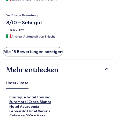
Verifizierte Bewertung
8/10 – Sehr gut
1. Juli 2022
Andrea, Aufenthalt von 1 Nacht
Alle 18 Bewertungen anzeigen
Mehr entdecken
Unterkünfte
L
Boutique hotel touring
i
L
Euromotel Croce Bianca
n
i
L
Hotel Accademia
k
n
i
L
Leonardo Hotel Verona
,
k
n
i
L
Colomba D'Oro Hotel