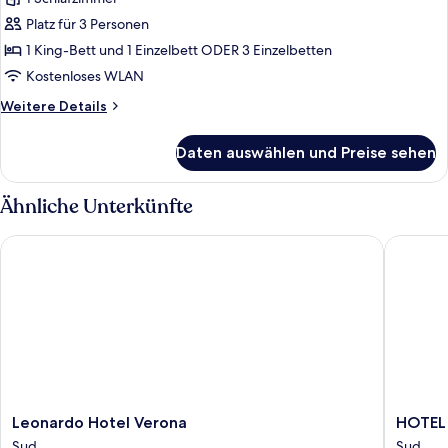
anzeigen
Platz für 3 Personen
1 King-Bett und 1 Einzelbett ODER 3 Einzelbetten
Kostenloses WLAN
Weitere
Weitere Details
Details
für
Daten auswählen und Preise sehen
Familienzimmer
(Moser)
Ähnliche Unterkünfte
Leonardo Hotel Verona
HOTEL 
Leonardo
HOTEL
Leonardo Hotel Verona
HOTEL
Hotel
PEX
Sud
Sud