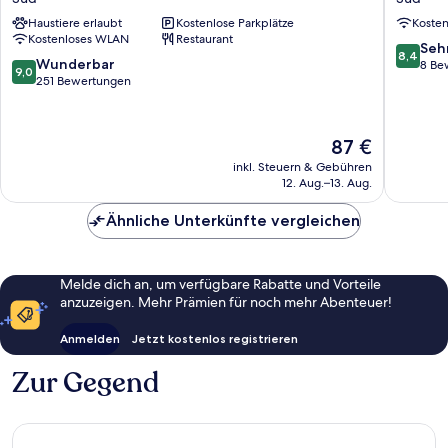
Verona
VERON
Haustiere erlaubt
Kostenlose Parkplätze
Koste
Sud
Sud
Kostenloses WLAN
Restaurant
8.4
Seh
8,4
9.0
Wunderbar
von
8 Be
9,0
von
251 Bewertungen
10,
10,
Sehr
Wunderbar,
gut,
251
8
Der
87 €
Bewertungen
Bewert
Preis
inkl. Steuern & Gebühren
beträgt
12. Aug.–13. Aug.
87 €
Ähnliche Unterkünfte vergleichen
Melde dich an, um verfügbare Rabatte und Vorteile
anzuzeigen. Mehr Prämien für noch mehr Abenteuer!
Anmelden
Jetzt kostenlos registrieren
Zur Gegend