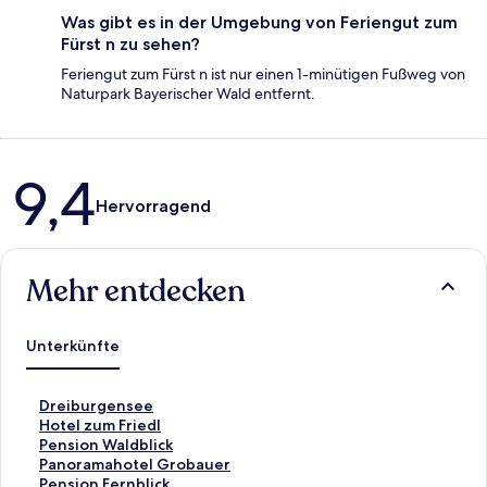
Was gibt es in der Umgebung von Feriengut zum
Fürst n zu sehen?
Feriengut zum Fürst n ist nur einen 1-minütigen Fußweg von
Naturpark Bayerischer Wald entfernt.
Bewertungen
9,4
Hervorragend
Mehr entdecken
Unterkünfte
L
Dreiburgensee
i
L
Hotel zum Friedl
n
i
L
Pension Waldblick
k
n
i
L
Panoramahotel Grobauer
,
k
n
i
L
Pension Fernblick