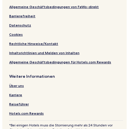
a
o
t
l
N
a
t
l
n
h
a
e
n
u
Allgemeine Geschäftsbedingungen von FeWo-direkt
p
a
n
g
u
o
s
a
l
e
s
r
Barrierefreiheit
r
p
a
c
a
Datenschutz
k
a
r
h
m
B
r
S
o
a
Cookies
a
k
k
n
b
y
i
a
l
Rechtliche Hinweise/Kontakt
e
S
u
i
r
l
c
Inhaltsrichtlinien und Melden von Inhalten
i
o
k
Allgemeine Geschäftsbedingungen für Hotels.com Rewards
s
p
c
e
h
Weitere Informationen
e
r
Über uns
W
a
Karriere
l
d
Reiseführer
Hotels.com Rewards
*Bei einigen Hotels muss die Stornierung mehr als 24 Stunden vor