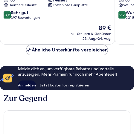
Pool
Wellness
Pool
Höttl
Haustiere erlaubt
Kostenlose Parkplätze
Wellne
Deggen
8.2
9.2
Sehr gut
Wun
8,2
9,2
von
von
397 Bewertungen
201 
10,
10,
Der
89 €
Sehr
Wunder
Preis
gut,
201
inkl. Steuern & Gebühren
beträgt
23. Aug.–24. Aug.
397
Bewert
89 €
Bewertungen
Ähnliche Unterkünfte vergleichen
Melde dich an, um verfügbare Rabatte und Vorteile
anzuzeigen. Mehr Prämien für noch mehr Abenteuer!
Anmelden
Jetzt kostenlos registrieren
Zur Gegend