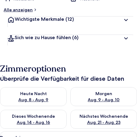
Alle anzeigen
Wichtigste Merkmale
(12)
Sich wie zu Hause fühlen
(6)
Zimmeroptionen
Überprüfe die Verfügbarkeit für diese Daten
Überprüfe die Verfügbarkeit für heute Nacht, Aug. 8 - Aug. 9.
Überprüfe die Verfügbarkeit f
Heute Nacht
Morgen
Aug. 8 - Aug. 9
Aug. 9 - Aug. 10
Überprüfe die Verfügbarkeit für dieses Wochenende, Aug. 14 -
Überprüfe die Verfügbarkeit f
Dieses Wochenende
Nächstes Wochenende
Aug. 14 - Aug. 16
Aug. 21 - Aug. 23
Alle
Ein Zimmer mit Holzboden, einem Bett
3