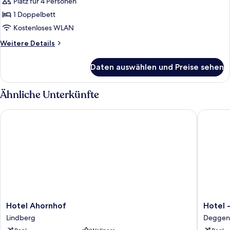
anzeigen
Platz für 4 Personen
1 Doppelbett
Kostenloses WLAN
Weitere
Weitere Details
Details
für
Daten auswählen und Preise sehen
Doppelzimmer
Ähnliche Unterkünfte
Hotel Ahornhof
Hotel - 
Hotel
Hotel
Hotel Ahornhof
Hotel 
Ahornhof
-
Lindberg
Deggen
Lindberg
Gasthof