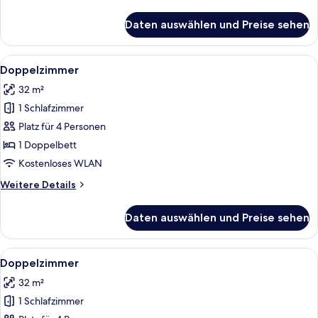
Details
für
Daten auswählen und Preise sehen
Doppelzimmer
Alle
Ein Zimmer mit Holzboden, einem Bett
3
Doppelzimmer
Fotos
32 m²
für
1 Schlafzimmer
Doppelzimmer
anzeigen
Platz für 4 Personen
1 Doppelbett
Kostenloses WLAN
Weitere
Weitere Details
Details
für
Daten auswählen und Preise sehen
Doppelzimmer
Alle
Ein Zimmer mit Holzboden, einem Bett
3
Doppelzimmer
Fotos
32 m²
für
1 Schlafzimmer
Doppelzimmer