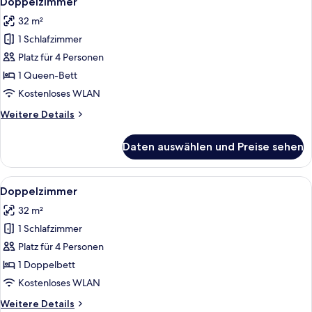
Doppelzimmer
Fotos
32 m²
für
1 Schlafzimmer
Doppelzimmer
anzeigen
Platz für 4 Personen
1 Queen-Bett
Kostenloses WLAN
Weitere
Weitere Details
Details
für
Daten auswählen und Preise sehen
Doppelzimmer
Alle
Ein Zimmer mit Holzboden, einem Bett
3
Doppelzimmer
Fotos
32 m²
für
1 Schlafzimmer
Doppelzimmer
anzeigen
Platz für 4 Personen
1 Doppelbett
Kostenloses WLAN
Weitere
Weitere Details