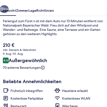
rück
Weiter
61+
Übersicht
Zimmer
Lage
Richtlinien
Feriengut zum Fürst n ist mit dem Auto nur 10 Minuten entfernt von:
Nationalpark Bayerischer Wald. Freu dich auf den Whirlpool und
Wander- und Radwege. Eine Sauna, eine Terrasse und ein Garten
gehören zu den weiteren Highlights.
Der
210 €
aktuelle
inkl. Steuern & Gebühren
Preis
9. Aug.–10. Aug.
beträgt
Bewertungen
Außergewöhnlich
9,4
Tägliches inbegriffenes Frühstücksbuf
210 €.
9,4 von 10.
70 externe Bewertungen
Beliebte Annehmlichkeiten
Frühstück inbegriffen
Haustiere erlaubt
Kostenlose Parkplätze
Kostenloses WLAN
Restaurant
Wäscherei