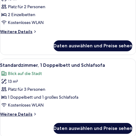
Standardzimmer,
2 Einzelbetten
Platz für 2 Personen
anzeigen
2 Einzelbetten
Kostenloses WLAN
Weitere
Weitere Details
Details
für
Daten auswählen und Preise sehen
Standardzimmer,
2 Einzelbetten
Alle
Zimmersafe, Schreibtisch, laptopgeeig
10
Standardzimmer, 1 Doppelbett und Schlafsofa
Fotos
Blick auf die Stadt
für
13 m²
Standardzimmer,
1 Doppelbett
Platz für 3 Personen
und
1 Doppelbett und 1 großes Schlafsofa
Schlafsofa
Kostenloses WLAN
anzeigen
Weitere
Weitere Details
Details
für
Daten auswählen und Preise sehen
Standardzimmer,
1 Doppelbett