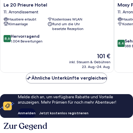
Le
Moxy
Le 20 Prieure Hotel
Moxy Pa
20
Paris
11. Arrondissement
11. Arro
Prieure
Bastille
Haustiere erlaubt
Kostenloses WLAN
Hausti
Hotel
France
Klimaanlage
Rund um die Uhr
Koste
11.
11.
besetzte Rezeption
Arrondissement
Arrondi
8.6
Hervorragend
8,6
8.4
Seh
von
1.004 Bewertungen
8,4
von
388 
10,
10,
Hervorragend,
Der
101 €
Sehr
1.004
Preis
gut,
inkl. Steuern & Gebühren
Bewertungen
beträgt
23. Aug.–24. Aug.
388
101 €
Bewert
Ähnliche Unterkünfte vergleichen
Melde dich an, um verfügbare Rabatte und Vorteile
anzuzeigen. Mehr Prämien für noch mehr Abenteuer!
Anmelden
Jetzt kostenlos registrieren
Zur Gegend