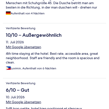
Menschen mit Schuhgröße 45. Die Dusche betritt man am
besten in die Richtung, in der man duschen will - drehen nur
bedingt möglich. Das optionale Frühstück lebt von
Aufenthalt von 4 Nächten
hervorragenden Gebäck begleitet von Rührei aus dem
Tetrapack. Also Höhen und Tiefen.
Verifizierte Bewertung
10/10 – Außergewöhnlich
11. Juli 2026
Mit Google übersetzen
4th time staying at the hotel. Best rate, accessible area, great
neighborhood. Staff are friendly and the room is spacious and
clean.
Luvimin, Aufenthalt von 6 Nächten
Verifizierte Bewertung
6/10 – Gut
10. Juli 2026
Mit Google übersetzen
SdB trop petite, hotel bien positionné et silenceux