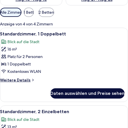
Verfügbare
Alle Zimmer
1 Bett
2 Betten
Filter
für
Anzeige von 4 von 4 Zimmern
Zimmer
Alle
Standardzimmer, 1 Doppelbett | Zimmer
12
Standardzimmer, 1 Doppelbett
Fotos
Blick auf die Stadt
für
16 m²
Standardzimmer,
1
Platz für 2 Personen
Doppelbett
1 Doppelbett
anzeigen
Kostenloses WLAN
Weitere
Weitere Details
Details
für
Daten auswählen und Preise sehen
Standardzimmer,
1
Doppelbett
Alle
Zimmersafe, Schreibtisch, laptopgeeig
9
Standardzimmer, 2 Einzelbetten
Fotos
Blick auf die Stadt
für
13 m²