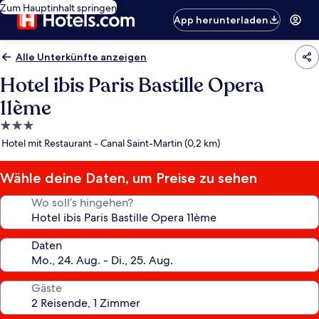
Zum Hauptinhalt springen
App herunterladen
Alle Unterkünfte anzeigen
Hotel ibis Paris Bastille Opera
11ème
3.0-
Sterne-
Hotel mit Restaurant - Canal Saint-Martin (0,2 km)
Unterkunft
Wähle deine Daten, um Preise zu sehen
Wo soll’s hingehen?
Daten
Gäste