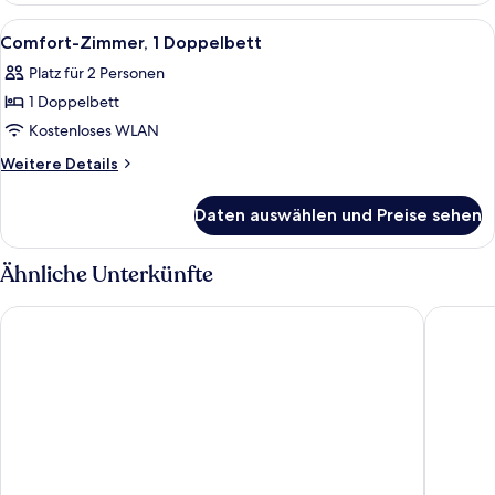
und
Alle
Comfort-Zimmer, 1 Doppelbett | Zimmer
8
Schlafsofa
Comfort-Zimmer, 1 Doppelbett
Fotos
Platz für 2 Personen
für
1 Doppelbett
Comfort-
Zimmer,
Kostenloses WLAN
1
Weitere
Weitere Details
Doppelbett
Details
für
anzeigen
Daten auswählen und Preise sehen
Comfort-
Zimmer,
1
Ähnliche Unterkünfte
Doppelbett
Le 20 Prieure Hotel
Moxy Pari