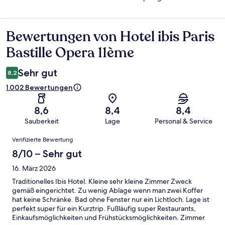
Bewertungen von Hotel ibis Paris
Bewertungen
Bastille Opera 11ème
Sehr gut
8,2
1.002 Bewertungen
8,6
8,4
8,4
Sauberkeit
Lage
Personal & Service
Bewertungen
Verifizierte Bewertung
8/10 – Sehr gut
16. März 2026
Traditionelles Ibis Hotel. Kleine sehr kleine Zimmer Zweck
gemäß eingerichtet. Zu wenig Ablage wenn man zwei Koffer
hat keine Schränke. Bad ohne Fenster nur ein Lichtloch. Lage ist
perfekt super für ein Kurztrip. Fußläufig super Restaurants,
Einkaufsmöglichkeiten und Frühstücksmöglichkeiten. Zimmer