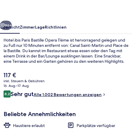
Bastille
Opera
11ème
rück
Weiter
96+
Übersicht
Zimmer
Lage
Richtlinien
Hotel ibis Paris Bastille Opera 11ème ist hervorragend gelegen und
zu Fuß nur 10 Minuten entfernt von: Canal Saint-Martin und Place de
la Bastille. Du kannst im Restaurant etwas essen oder den Tag mit
einem Drink in der Bar/Lounge ausklingen lassen. Eine Snackbar,
eine Terrasse und ein Garten gehören zu den weiteren Highlights.
Andere Reisende schätzen die fußläufige Entfernung zu den
öffentlichen Verkehrsmitteln: Zur Metrostation Brégeut-Sabin sind
Der
117 €
es 3 und zur U-Bahn-Station Richard-Lenoir sind es 5 Gehminuten.
aktuelle
inkl. Steuern & Gebühren
Preis
16. Aug.–17. Aug.
Bar (in der Unterkunft)
beträgt
Bewertungen
Sehr gut
8,2
Alle 1.002 Bewertungen anzeigen
117 €.
8,2 von 10.
Beliebte Annehmlichkeiten
Haustiere erlaubt
Parkplätze verfügbar