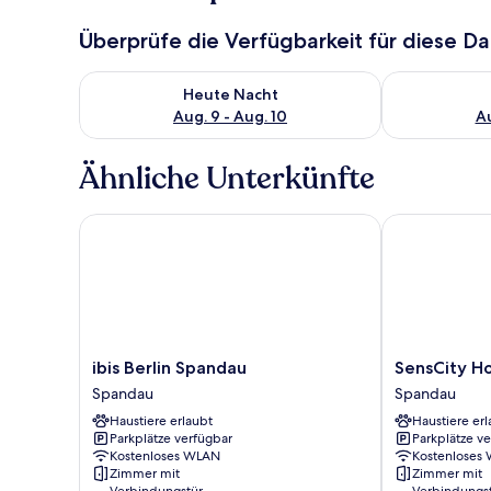
Überprüfe die Verfügbarkeit für diese D
Überprüfe die Verfügbarkeit für heute Nacht, Aug. 9
Überprüfe die
Heute Nacht
Aug. 9 - Aug. 10
Au
Ähnliche Unterkünfte
ibis Berlin Spandau
SensCity Hote
ibis
SensCity
ibis Berlin Spandau
SensCity Ho
Berlin
Hotel
Spandau
Spandau
Spandau
Berlin
Haustiere erlaubt
Haustiere erl
Spandau
Spandau
Parkplätze verfügbar
Parkplätze v
Spandau
Kostenloses WLAN
Kostenloses
Zimmer mit
Zimmer mit