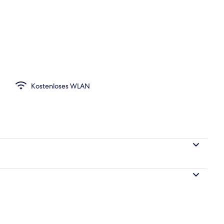
 | Wohnbereich | 42-Zoll-Fernseher mit Satellitenempfang
Kostenloses WLAN