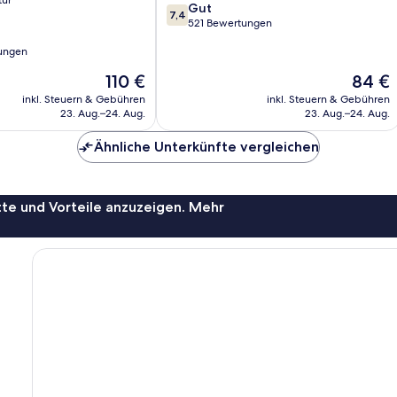
tür
7.4
Gut
7,4
von
521 Bewertungen
10,
ungen
Gut,
521
Der
Der
110 €
84 €
Bewertungen
Preis
Preis
inkl. Steuern & Gebühren
inkl. Steuern & Gebühren
beträgt
beträgt
23. Aug.–24. Aug.
23. Aug.–24. Aug.
110 €
84 €
Ähnliche Unterkünfte vergleichen
te und Vorteile anzuzeigen. Mehr