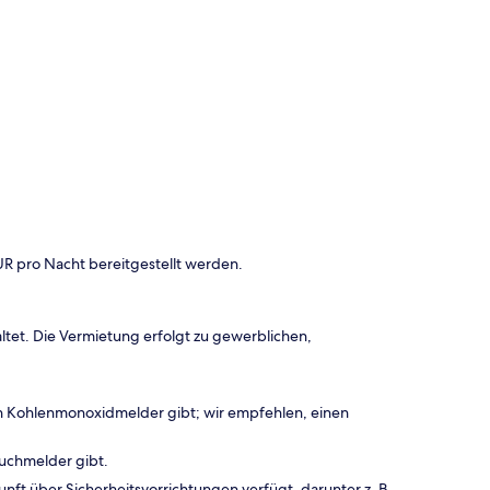
UR pro Nacht bereitgestellt werden.
ltet. Die Vermietung erfolgt zu gewerblichen,
en Kohlenmonoxidmelder gibt; wir empfehlen, einen
auchmelder gibt.
nft über Sicherheitsvorrichtungen verfügt, darunter z. B.