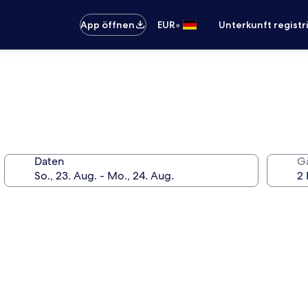
•
App öffnen
EUR
Unterkunft registr
Daten
G