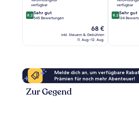
Verbindungstür
Verbindungs
verfügbar
verfügbar
8.2
8.2
Sehr gut
Sehr gut
8,2
8,2
von
von
545 Bewertungen
134 Bewert
10,
10,
Der
68 €
Sehr
Sehr
Preis
gut,
gut,
inkl. Steuern & Gebühren
beträgt
11. Aug.–12. Aug.
545
134
68 €
Bewertungen
Bewertungen
Melde dich an, um verfügbare Rabat
Prämien für noch mehr Abenteuer!
Zur Gegend