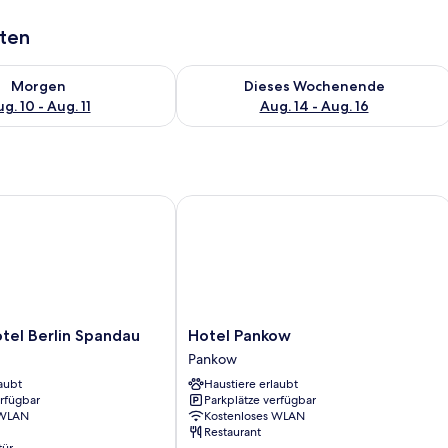
aten
 - Aug. 10.
 Verfügbarkeit für morgen, Aug. 10 - Aug. 11.
Überprüfe die Verfügbarkeit für dies
Morgen
Dieses Wochenende
g. 10 - Aug. 11
Aug. 14 - Aug. 16
l Berlin Spandau
Hotel Pankow
Hotel
tel Berlin Spandau
Hotel Pankow
Pankow
Pankow
Pankow
aubt
Haustiere erlaubt
erfügbar
Parkplätze verfügbar
 WLAN
Kostenloses WLAN
Restaurant