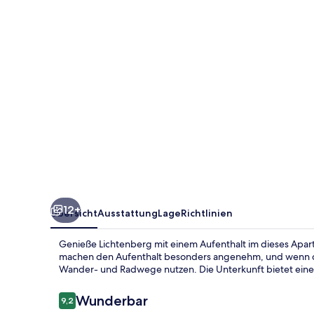
12+
Übersicht
Ausstattung
Lage
Richtlinien
Genieße Lichtenberg mit einem Aufenthalt im dieses Apar
machen den Aufenthalt besonders angenehm, und wenn du 
Wander- und Radwege nutzen. Die Unterkunft bietet eine 
Bewertungen
Wunderbar
9,2
9,2 von 10.