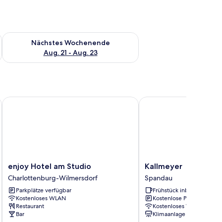
es Wochenende, Aug. 14 - Aug. 16.
Überprüfe die Verfügbarkeit für nächstes Wochenende, Aug. 2
Nächstes Wochenende
Aug. 21 - Aug. 23
enjoy Hotel am Studio
Kallmeyer
enjoy
Kallmeyer
enjoy Hotel am Studio
Kallmeyer
Hotel
Spandau
Charlottenburg-Wilmersdorf
Spandau
am
Parkplätze verfügbar
Frühstück inbegriffen
Studio
Kostenloses WLAN
Kostenlose Parkplätze
Charlottenburg-
Restaurant
Kostenloses WLAN
Wilmersdorf
Bar
Klimaanlage