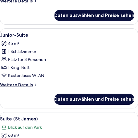
Weitere
Weitere Details
Details
für
Daten auswählen und Preise sehen
Suite
(Grosvenor)
Alle
Ein Schlafzimmer mit einem Himmelbe
7
Junior-Suite
Fotos
45 m²
für
1 Schlafzimmer
Junior-
Suite
Platz für 3 Personen
anzeigen
1 King-Bett
Kostenloses WLAN
Weitere
Weitere Details
Details
für
Daten auswählen und Preise sehen
Junior-
Suite
Alle
Ein traditionell eingerichteter Raum m
8
Suite (St James)
Fotos
Blick auf den Park
für
68 m²
Suite