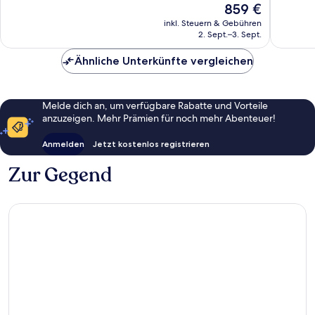
273
24
Der
859 €
Bewertungen
Bewert
Preis
inkl. Steuern & Gebühren
beträgt
2. Sept.–3. Sept.
859 €
Ähnliche Unterkünfte vergleichen
Melde dich an, um verfügbare Rabatte und Vorteile
anzuzeigen. Mehr Prämien für noch mehr Abenteuer!
Anmelden
Jetzt kostenlos registrieren
Zur Gegend