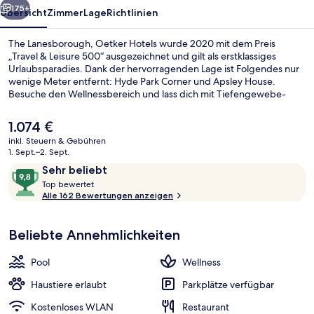
175+
Übersicht
Zimmer
Lage
Richtlinien
The Lanesborough, Oetker Hotels wurde 2020 mit dem Preis
„Travel & Leisure 500“ ausgezeichnet und gilt als erstklassiges
Urlaubsparadies. Dank der hervorragenden Lage ist Folgendes nur
wenige Meter entfernt: Hyde Park Corner und Apsley House.
Besuche den Wellnessbereich und lass dich mit Tiefengewebe-
Massagen, Ganzkörperwickeln oder Aromatherapie verwöhnen. Im
The Lanesborough Grill wird zum Frühstück, Mittagessen und
Der
1.074 €
Abendessen britische Küche serviert. Als weitere Highlights bietet
aktuelle
inkl. Steuern & Gebühren
dieses Hotel im luxuriösen Stil 2 Bars/Lounges, einen Innenpool und
Preis
1. Sept.–2. Sept.
ein Fitnesscenter. Die öffentlichen Verkehrsmittel sind nur einen
Ausstattung der Unterkunft
beträgt
Bewertungen
9,8
kurzen Fußmarsch entfernt: Zur U-Bahn-Station Hyde Park Corner
Sehr beliebt
1.074 €.
sind es nur wenige Schritte und zur U-Bahn-Station Knightsbridge
T
von
Top bewertet
8 Minuten.
o
Alle 162 Bewertungen anzeigen
10,
p
Sehr
beliebt
Beliebte Annehmlichkeiten
b
e
w
Pool
Wellness
e
r
Haustiere erlaubt
Parkplätze verfügbar
t
Kostenloses WLAN
Restaurant
e