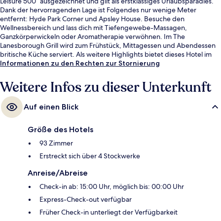
Leisure 500“ ausgezeichnet und gilt als erstklassiges Urlaubsparadies.
Dank der hervorragenden Lage ist Folgendes nur wenige Meter
entfernt: Hyde Park Corner und Apsley House. Besuche den
Wellnessbereich und lass dich mit Tiefengewebe-Massagen,
Ganzkörperwickeln oder Aromatherapie verwöhnen. Im The
Lanesborough Grill wird zum Frühstück, Mittagessen und Abendessen
britische Küche serviert. Als weitere Highlights bietet dieses Hotel im
luxuriösen Stil 2 Bars/Lounges, einen Innenpool und ein Fitnesscenter.
Informationen zu den Rechten zur Stornierung
Die öffentlichen Verkehrsmittel sind nur einen kurzen Fußmarsch
entfernt: Zur U-Bahn-Station Hyde Park Corner sind es nur wenige
Weitere Infos zu dieser Unterkunft
Schritte und zur U-Bahn-Station Knightsbridge 8 Minuten.
Auf einen Blick
Größe des Hotels
93 Zimmer
Erstreckt sich über 4 Stockwerke
Anreise/Abreise
Check-in ab: 15:00 Uhr, möglich bis: 00:00 Uhr
Express-Check-out verfügbar
Früher Check-in unterliegt der Verfügbarkeit