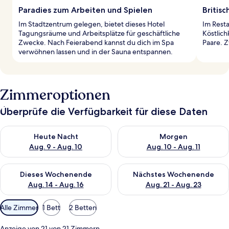
Paradies zum Arbeiten und Spielen
Britisc
Im Stadtzentrum gelegen, bietet dieses Hotel
Im Resta
Tagungsräume und Arbeitsplätze für geschäftliche
Köstlich
Zwecke. Nach Feierabend kannst du dich im Spa
Paare. 
verwöhnen lassen und in der Sauna entspannen.
Zimmeroptionen
Überprüfe die Verfügbarkeit für diese Daten
Überprüfe die Verfügbarkeit für heute Nacht, Aug. 9 - Aug. 10
Überprüfe die Verfügbarkeit fü
Heute Nacht
Morgen
Aug. 9 - Aug. 10
Aug. 10 - Aug. 11
Überprüfe die Verfügbarkeit für dieses Wochenende, Aug. 14 -
Überprüfe die Verfügbarkeit f
Dieses Wochenende
Nächstes Wochenende
Aug. 14 - Aug. 16
Aug. 21 - Aug. 23
Verfügbare
Alle Zimmer
1 Bett
2 Betten
Filter
für
Anzeige von 21 von 21 Zimmern