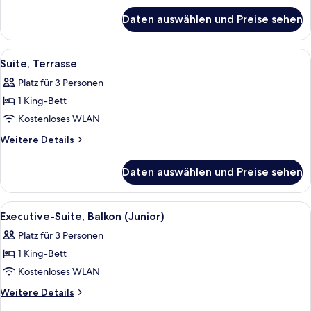
für
Daten auswählen und Preise sehen
Executive-
Zimmer,
Balkon
Alle
Ein Zimmer mit grünem Teppich, einem
9
Suite, Terrasse
Fotos
Platz für 3 Personen
für
1 King-Bett
Suite,
Terrasse
Kostenloses WLAN
anzeigen
Weitere
Weitere Details
Details
für
Daten auswählen und Preise sehen
Suite,
Terrasse
Alle
Executive-Suite, Balkon (Junior) | Ho
9
Executive-Suite, Balkon (Junior)
Fotos
Platz für 3 Personen
für
1 King-Bett
Executive-
Suite,
Kostenloses WLAN
Balkon
Weitere
Weitere Details
(Junior)
Details