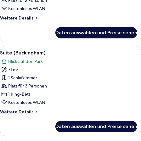
Platz für 2 Personen
für
Kostenloses WLAN
Zimmer
anzeigen
Weitere
Weitere Details
Details
für
Daten auswählen und Preise sehen
Zimmer
Alle
Ein Zimmer mit Holzwandverkleidung, 
9
Suite (Buckingham)
Fotos
Blick auf den Park
für
71 m²
Suite
(Buckingham)
1 Schlafzimmer
anzeigen
Platz für 3 Personen
1 King-Bett
Kostenloses WLAN
Weitere
Weitere Details
Details
für
Daten auswählen und Preise sehen
Suite
(Buckingham)