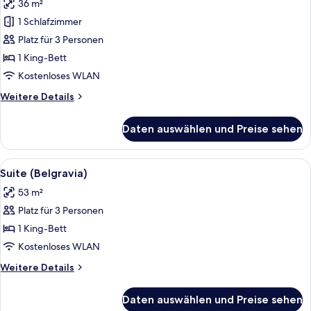
36 m²
Premier-
Zimmer,
1 Schlafzimmer
Parkblick
Platz für 3 Personen
anzeigen
1 King-Bett
Kostenloses WLAN
Weitere
Weitere Details
Details
für
Daten auswählen und Preise sehen
Premier-
Zimmer,
Parkblick
Alle
Suite (Belgravia) | Hochwertige Bettw
6
Suite (Belgravia)
Fotos
53 m²
für
Platz für 3 Personen
Suite
(Belgravia)
1 King-Bett
anzeigen
Kostenloses WLAN
Weitere
Weitere Details
Details
für
Daten auswählen und Preise sehen
Suite