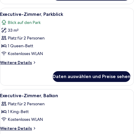
(Belgravia)
Alle
Ein Schlafzimmer mit einem großen Bet
6
Executive-Zimmer, Parkblick
Fotos
Blick auf den Park
für
33 m²
Executive-
Zimmer,
Platz für 2 Personen
Parkblick
1 Queen-Bett
anzeigen
Kostenloses WLAN
Weitere
Weitere Details
Details
für
Daten auswählen und Preise sehen
Executive-
Zimmer,
Parkblick
Alle
Executive-Zimmer, Balkon | Hochwerti
8
Executive-Zimmer, Balkon
Fotos
Platz für 2 Personen
für
1 King-Bett
Executive-
Zimmer,
Kostenloses WLAN
Balkon
Weitere
Weitere Details
anzeigen
Details