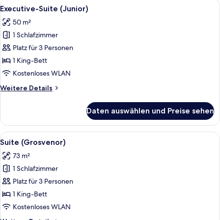
Alle
Hochwertige Bettwaren, Minibar, Zimm
11
Executive-Suite (Junior)
Fotos
50 m²
für
1 Schlafzimmer
Executive-
Suite
Platz für 3 Personen
(Junior)
1 King-Bett
anzeigen
Kostenloses WLAN
Weitere
Weitere Details
Details
für
Daten auswählen und Preise sehen
Executive-
Suite
(Junior)
Alle
Ein Schlafzimmer mit einem großen Be
6
Suite (Grosvenor)
Fotos
73 m²
für
1 Schlafzimmer
Suite
(Grosvenor)
Platz für 3 Personen
anzeigen
1 King-Bett
Kostenloses WLAN