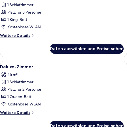
(St
1 Schlafzimmer
James)
Platz für 3 Personen
anzeigen
1 King-Bett
Kostenloses WLAN
Weitere
Weitere Details
Details
für
Daten auswählen und Preise sehen
Suite
(St
James)
Alle
Deluxe-Zimmer | Hochwertige Bettware
5
Deluxe-Zimmer
Fotos
26 m²
für
1 Schlafzimmer
Deluxe-
Zimmer
Platz für 2 Personen
anzeigen
1 Queen-Bett
Kostenloses WLAN
Weitere
Weitere Details
Details
für
Daten auswählen und Preise sehen