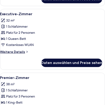
Deluxe-
Zimmer
Alle
Executive-Zimmer | Hochwertige Bettw
8
Executive-Zimmer
Fotos
32 m²
für
1 Schlafzimmer
Executive-
Zimmer
Platz für 2 Personen
anzeigen
1 Queen-Bett
Kostenloses WLAN
Weitere
Weitere Details
Details
für
Daten auswählen und Preise sehen
Executive-
Zimmer
Alle
Ein Hotelzimmer mit einem großen Bet
6
Premier-Zimmer
Fotos
38 m²
für
1 Schlafzimmer
Premier-
Zimmer
Platz für 3 Personen
anzeigen
1 King-Bett