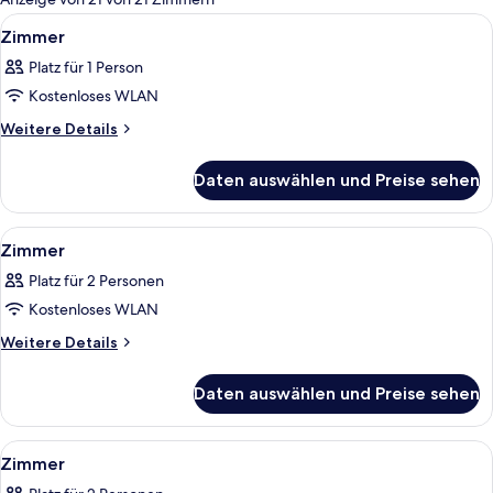
Zimmer
Alle
Ein Hotelbadezimmer mit zwei Waschbe
3
Zimmer
Fotos
Platz für 1 Person
für
Kostenloses WLAN
Zimmer
anzeigen
Weitere
Weitere Details
Details
für
Daten auswählen und Preise sehen
Zimmer
Alle
Ein Schlafzimmer mit einem Himmelbett
5
Zimmer
Fotos
Platz für 2 Personen
für
Kostenloses WLAN
Zimmer
anzeigen
Weitere
Weitere Details
Details
für
Daten auswählen und Preise sehen
Zimmer
Alle
Ein Hotelzimmer mit einem großen Bet
7
Zimmer
Fotos