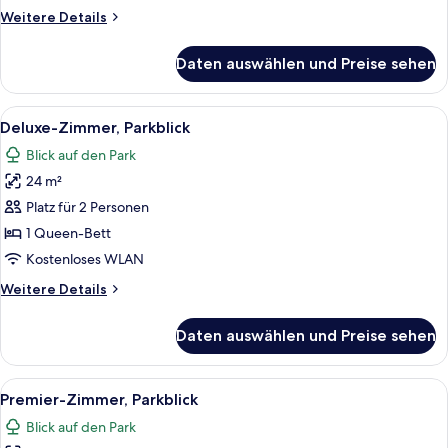
Weitere
Weitere Details
Details
für
Daten auswählen und Preise sehen
Suite
(Park)
Alle
Ein Park mit Wegen und Bäumen, ein Ge
6
Deluxe-Zimmer, Parkblick
Fotos
Blick auf den Park
für
24 m²
Deluxe-
Zimmer,
Platz für 2 Personen
Parkblick
1 Queen-Bett
anzeigen
Kostenloses WLAN
Weitere
Weitere Details
Details
für
Daten auswählen und Preise sehen
Deluxe-
Zimmer,
Parkblick
Alle
Ein großes Bett mit Baldachin, ein Ses
5
Premier-Zimmer, Parkblick
Fotos
Blick auf den Park
für