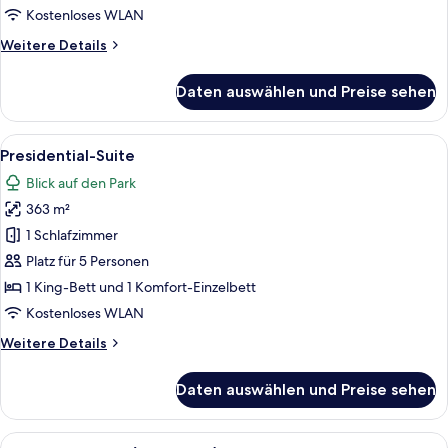
Kostenloses WLAN
Weitere
Weitere Details
Details
für
Daten auswählen und Preise sehen
Premier-
Zimmer
Alle
Presidential-Suite | Hochwertige Bett
9
Presidential-Suite
Fotos
Blick auf den Park
für
363 m²
Presidential-
Suite
1 Schlafzimmer
anzeigen
Platz für 5 Personen
1 King-Bett und 1 Komfort-Einzelbett
Kostenloses WLAN
Weitere
Weitere Details
Details
für
Daten auswählen und Preise sehen
Presidential-
Suite
Alle
Ein Zimmer mit einer karierten Couch,