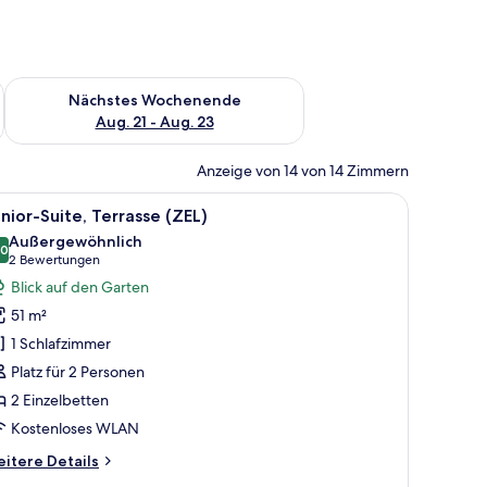
es Wochenende, Aug. 14 - Aug. 16.
Überprüfe die Verfügbarkeit für nächstes Wochenende, Aug. 2
Nächstes Wochenende
Aug. 21 - Aug. 23
Anzeige von 14 von 14 Zimmern
d Meerblick.
t, einem Nachttisch, einem Sessel und Meerblick.
le
Ein Hotelzimmer mit Bett, Schreibtisch, Sess
8
nior-Suite, Terrasse (ZEL)
otos
Außergewöhnlich
ür
,0
10,0 von 10
(2
2 Bewertungen
unior-
Bewertungen)
Blick auf den Garten
ite,
51 m²
errasse
1 Schlafzimmer
ZEL)
Platz für 2 Personen
nzeigen
2 Einzelbetten
Kostenloses WLAN
itere
itere Details
tails