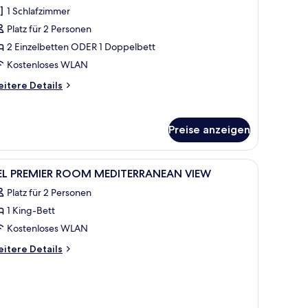
immer
1 Schlafzimmer
PANGEA
Platz für 2 Personen
editerranean
2 Einzelbetten ODER 1 Doppelbett
iew)
Kostenloses WLAN
nzeigen
itere
itere Details
tails
r
emium-
Preise anzeigen
immer
PANGEA
diterranean
h, Stuhl, Lampe, Spiegel und einer Pendelleuchte.
le
Hochwertige Bettwaren, Minibar, Zimmersafe,
2
ew)
EL PREMIER ROOM MEDITERRANEAN VIEW
otos
Platz für 2 Personen
ür
1 King-Bett
EL
REMIER
Kostenloses WLAN
OOM
itere
itere Details
EDITERRANEAN
tails
r
IEW
L
nzeigen
EMIER