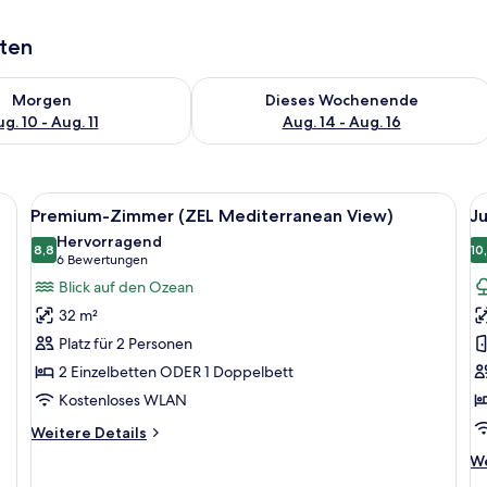
aten
 - Aug. 10.
 Verfügbarkeit für morgen, Aug. 10 - Aug. 11.
Überprüfe die Verfügbarkeit für dies
Morgen
Dieses Wochenende
g. 10 - Aug. 11
Aug. 14 - Aug. 16
m großen Bett, einer Sitzecke mit einem Korbsessel, einem kleinen Tisch un
Alle
Ein Schlafzimmer mit einem großen Bet
Al
5
Premium-Zimmer (ZEL Mediterranean View)
Ju
Fotos
F
Hervorragend
für
8,8
f
10
8,8 von 10
(6
6 Bewertungen
Premium-
J
Bewertungen)
Blick auf den Ozean
Zimmer
Su
32 m²
(ZEL
T
Platz für 2 Personen
Mediterranean
(
2 Einzelbetten ODER 1 Doppelbett
View)
a
Kostenloses WLAN
anzeigen
Weitere
Weitere Details
Details
We
We
für
De