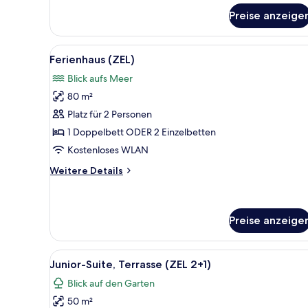
Suite
Preise anzeige
(ZEL
Mediterranean
View)
Alle
Ein Holzliegestuhl mit einem 
16
Ferienhaus (ZEL)
Fotos
Blick aufs Meer
für
80 m²
Ferienhaus
(ZEL)
Platz für 2 Personen
anzeigen
1 Doppelbett ODER 2 Einzelbetten
Kostenloses WLAN
Weitere
Weitere Details
Details
für
Ferienhaus
(ZEL)
Preise anzeige
Alle
Ein Hotelzimmer mit Bett, Schr
8
Junior-Suite, Terrasse (ZEL 2+1)
Fotos
Blick auf den Garten
für
50 m²
Junior-