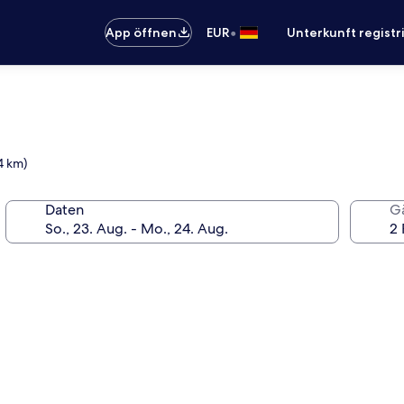
•
App öffnen
EUR
Unterkunft registr
4 km)
Daten
G