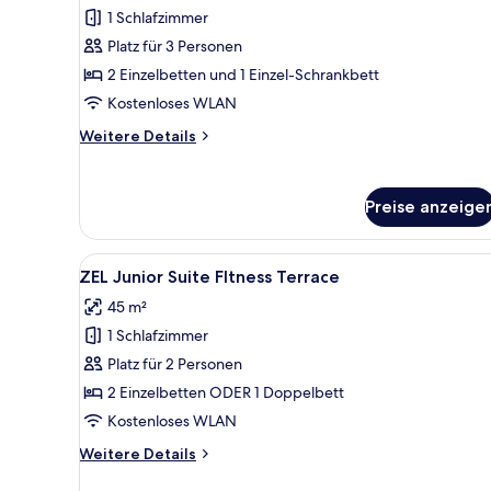
Suite,
1 Schlafzimmer
Terrasse
Platz für 3 Personen
(ZEL
2 Einzelbetten und 1 Einzel-Schrankbett
2+1)
Kostenloses WLAN
anzeigen
Weitere
Weitere Details
Details
für
Junior-
Preise anzeige
Suite,
Terrasse
(ZEL
Alle
Ein Balkon mit Liegestühlen, e
5
2+1)
ZEL Junior Suite FItness Terrace
Fotos
45 m²
für
1 Schlafzimmer
ZEL
Junior
Platz für 2 Personen
Suite
2 Einzelbetten ODER 1 Doppelbett
FItness
Kostenloses WLAN
Terrace
Weitere
Weitere Details
anzeigen
Details