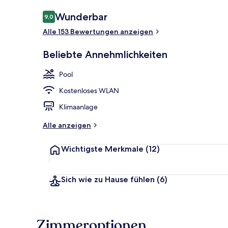
Bewertungen
Wunderbar
9,0
9,0 von 10.
Alle 153 Bewertungen anzeigen
Ausblick vo
Beliebte Annehmlichkeiten
Pool
Kostenloses WLAN
Klimaanlage
Alle anzeigen
Wichtigste Merkmale
(12)
Sich wie zu Hause fühlen
(6)
Zimmeroptionen