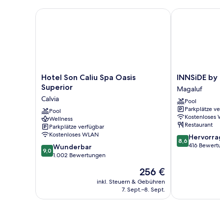
Hotel Son Caliu Spa Oasis Superior
INNSiDE by Me
Hotel
INNSiDE
Hotel Son Caliu Spa Oasis
INNSiDE by 
Son
by
Superior
Magaluf
Caliu
Meliá
Calvia
Pool
Spa
Calviá
Parkplätze v
Oasis
Pool
Beach
Kostenloses
Wellness
Superior
Magaluf
Restaurant
Parkplätze verfügbar
Calvia
Kostenloses WLAN
8.6
Hervorr
8,6
von
416 Bewert
9.0
Wunderbar
9,0
10,
von
1.002 Bewertungen
Hervorragend
10,
Der
256 €
416
Wunderbar,
Preis
Bewertungen
1.002
inkl. Steuern & Gebühren
beträgt
7. Sept.–8. Sept.
Bewertungen
256 €