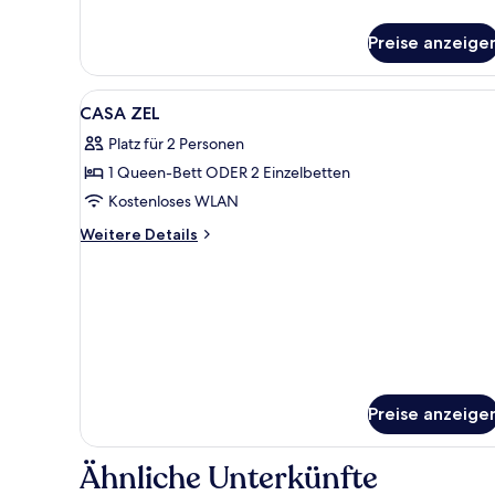
für
ZEL
Junior
Preise anzeige
Suite
FItness
Alle
Ein Zimmer mit einem Bett, ein
Terrace
9
CASA ZEL
Fotos
Platz für 2 Personen
für
1 Queen-Bett ODER 2 Einzelbetten
CASA
ZEL
Kostenloses WLAN
anzeigen
Weitere
Weitere Details
Details
für
CASA
ZEL
Preise anzeige
Ähnliche Unterkünfte