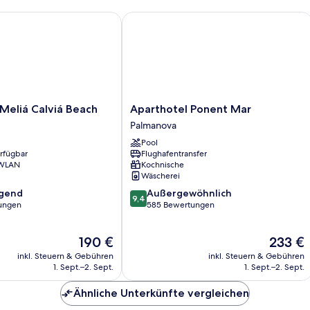
liá Calviá Beach
Aparthotel Ponent Mar
Aparthotel
Meliá Calviá Beach
Aparthotel Ponent Mar
Ponent
Palmanova
Mar
Pool
Palmanova
erfügbar
Flughafentransfer
 WLAN
Kochnische
Wäscherei
9.4
agend
Außergewöhnlich
9,4
von
ungen
585 Bewertungen
10,
,
Außergewöhnlich,
Der
Der
190 €
233 €
585
Preis
Preis
Bewertungen
inkl. Steuern & Gebühren
inkl. Steuern & Gebühren
beträgt
beträgt
1. Sept.–2. Sept.
1. Sept.–2. Sept.
190 €
233 €
Ähnliche Unterkünfte vergleichen