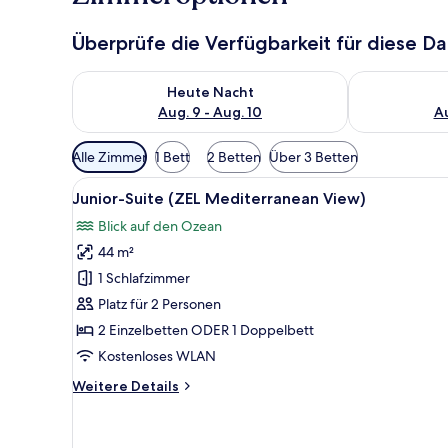
Überprüfe die Verfügbarkeit für diese D
Überprüfe die Verfügbarkeit für heute Nacht, Aug. 9
Überprüfe die
Heute Nacht
Aug. 9 - Aug. 10
Au
Verfügbare
Alle Zimmer
1 Bett
2 Betten
Über 3 Betten
Filter
Alle
Ein geräumiges Zimmer mit eine
für
9
Junior-Suite (ZEL Mediterranean View)
Fotos
Zimmer
Blick auf den Ozean
für
44 m²
Junior-
Suite
1 Schlafzimmer
(ZEL
Platz für 2 Personen
Mediterranean
2 Einzelbetten ODER 1 Doppelbett
View)
Kostenloses WLAN
anzeigen
Weitere
Weitere Details
Details
für
Junior-