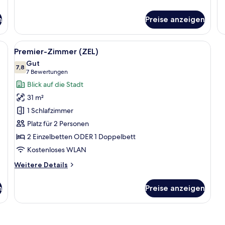
R
Details
M
für
n
Preise anzeigen
VI
Zimmer
(ZEL)
em Sessel, einem Tisch und einem Kleiderschrank.
Alle
Ein Schlafzimmer mit einem Bett, ein
7
Premier-Zimmer (ZEL)
Fotos
Gut
für
7,8
7,8 von 10
(7
7 Bewertungen
Premier-
Bewertungen)
Blick auf die Stadt
Zimmer
31 m²
(ZEL)
1 Schlafzimmer
anzeigen
Platz für 2 Personen
2 Einzelbetten ODER 1 Doppelbett
Kostenloses WLAN
Weitere
Weitere Details
Details
für
n
Preise anzeigen
Premier-
Zimmer
(ZEL)