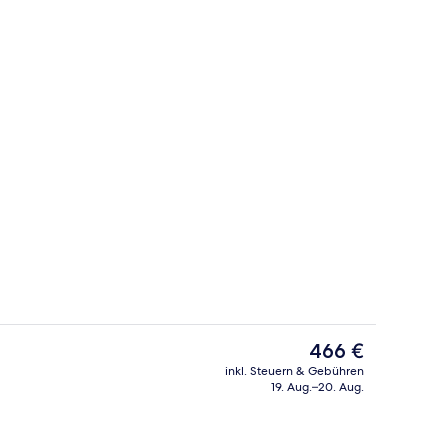
Restaurant
Der
466 €
aktuelle
inkl. Steuern & Gebühren
Preis
19. Aug.–20. Aug.
s, Sonnenschirme, Liegestühle
Restaurant
beträgt
466 €.