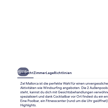
115+
Übersicht
Zimmer
Lage
Richtlinien
Zel Mallorca ist die perfekte Wahl für einen unvergesslic
Aktivitäten wie Windsurfing angeboten. Die 2 Außenpool
steht, kannst du dich mit Gesichtsbehandlungen verwöhne
spezialisiert und dank Cocktailbar vor Ort findest du ein 
Eine Poolbar, ein Fitnesscenter (rund um die Uhr geöffnet)
Highlights.