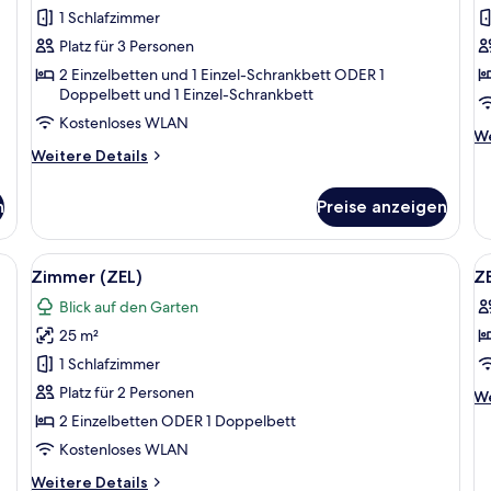
Suite
Z
1 Schlafzimmer
(ZEL
(
Platz für 3 Personen
Mediterranean
M
2 Einzelbetten und 1 Einzel-Schrankbett ODER 1
View
V
Doppelbett und 1 Einzel-Schrankbett
2+1)
a
Kostenloses WLAN
We
We
anzeigen
Weitere
De
Weitere Details
Details
fü
für
Pr
n
Preise anzeigen
Junior-
Z
Suite
(
(ZEL
Me
inem kleinen Tisch mit Zitronen und einer Yogamatte.
Alle
Ein Schlafzimmer mit Bett, Schreibtisc
Al
5
Mediterranean
Vi
Zimmer (ZEL)
Z
Fotos
F
View
Blick auf den Garten
2+1)
für
f
25 m²
Zimmer
Z
(ZEL)
P
1 Schlafzimmer
anzeigen
R
Platz für 2 Personen
We
We
M
De
2 Einzelbetten ODER 1 Doppelbett
fü
V
Kostenloses WLAN
ZE
a
PR
Weitere
Weitere Details