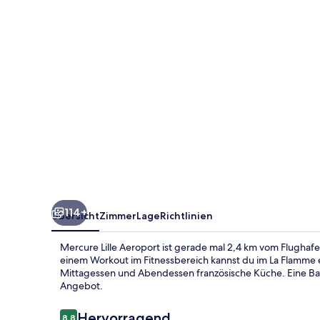
114+
Übersicht
Zimmer
Lage
Richtlinien
Mercure Lille Aeroport ist gerade mal 2,4 km vom Flughafe
einem Workout im Fitnessbereich kannst du im La Flamme e
Mittagessen und Abendessen französische Küche. Eine B
Angebot.
Bewertungen
Hervorragend
8,8