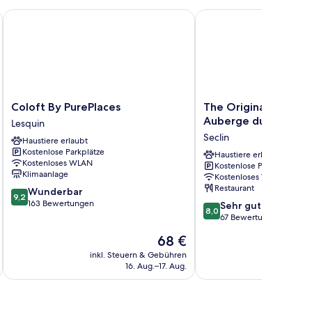
Coloft By PurePlaces
The Originals Boutique
Coloft
The
Coloft By PurePlaces
The Originals Boutiq
By
Originals
Auberge du Forgeron,
Lesquin
PurePlaces
Boutique,
Seclin
Haustiere erlaubt
Lesquin
Hôtel
Kostenlose Parkplätze
Auberge
Haustiere erlaubt
Kostenloses WLAN
Kostenlose Parkplätze
du
Klimaanlage
Kostenloses WLAN
Forgeron,
Restaurant
9.2
Wunderbar
Lille
9,2
von
163 Bewertungen
8.0
Sud
Sehr gut
8,0
10,
von
Seclin
67 Bewertungen
Wunderbar,
10,
Der
68 €
163
Sehr
Preis
Bewertungen
gut,
inkl. Steuern & Gebühren
inkl. S
beträgt
16. Aug.–17. Aug.
67
68 €
Bewertungen