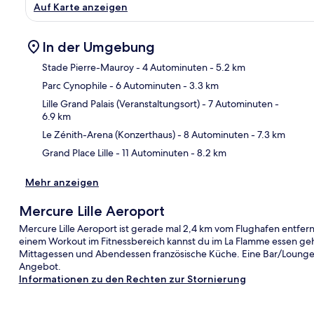
Auf Karte anzeigen
In der Umgebung
Stade Pierre-Mauroy
- 4 Autominuten
- 5.2 km
Parc Cynophile
- 6 Autominuten
- 3.3 km
Kar
Lille Grand Palais (Veranstaltungsort)
- 7 Autominuten
-
6.9 km
Le Zénith-Arena (Konzerthaus)
- 8 Autominuten
- 7.3 km
Grand Place Lille
- 11 Autominuten
- 8.2 km
Mehr anzeigen
Mercure Lille Aeroport
Mercure Lille Aeroport ist gerade mal 2,4 km vom Flughafen entfern
einem Workout im Fitnessbereich kannst du im La Flamme essen gehe
Mittagessen und Abendessen französische Küche. Eine Bar/Lounge
Angebot.
Informationen zu den Rechten zur Stornierung