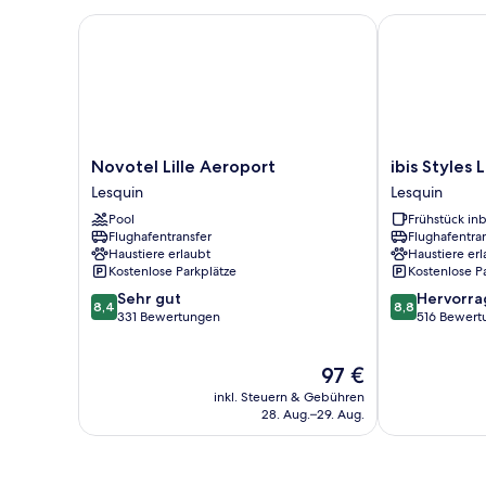
Novotel Lille Aeroport
ibis Styles Li
Novotel
ibis
Novotel Lille Aeroport
ibis Styles 
Lille
Styles
Lesquin
Lesquin
Aeroport
Lille
Pool
Frühstück inb
Lesquin
Aeroport
Flughafentransfer
Flughafentra
Lesquin
Haustiere erlaubt
Haustiere erl
Kostenlose Parkplätze
Kostenlose P
8.4
8.8
Sehr gut
Hervorr
8,4
8,8
von
von
331 Bewertungen
516 Bewert
10,
10,
Sehr
Hervorragend
Der
97 €
gut,
516
Preis
331
Bewertungen
inkl. Steuern & Gebühren
beträgt
Bewertungen
28. Aug.–29. Aug.
97 €