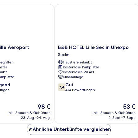
lle Aeroport
B&B HOTEL Lille Seclin Unexpo
B&B
Lille Aeroport
B&B HOTEL Lille Seclin Unexpo
HOTEL
Seclin
Lille
egriffen
Haustiere erlaubt
Seclin
nsfer
Kostenlose Parkplätze
Unexpo
aubt
Kostenloses WLAN
Seclin
arkplätze
Klimaanlage
7.4
agend
Gut
7,4
von
ungen
474 Bewertungen
10,
,
Gut,
Der
Der
98 €
53 €
474
Preis
Preis
Bewertungen
inkl. Steuern & Gebühren
inkl. Steuern & Gebühren
beträgt
beträgt
23. Aug.–24. Aug.
6. Sept.–7. Sept.
98 €
53 €
Ähnliche Unterkünfte vergleichen