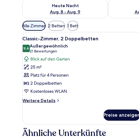
Überprüfe die Verfügbarkeit für heute Nacht, Aug. 8
Überprüfe die
Heute Nacht
Aug. 8 - Aug. 9
Au
Verfügbare
Alle Zimmer
2 Betten
1 Bett
Filter
Alle
Ein Hotelzimmer mit zwei Bett
für
11
Classic-Zimmer, 2 Doppelbetten
Fotos
Zimmer
Außergewöhnlich
für
9,4
9,4 von 10
(21
21 Bewertungen
Classic-
Bewertungen)
Blick auf den Garten
Zimmer,
25 m²
2 Doppelbetten
Platz für 4 Personen
anzeigen
2 Doppelbetten
Kostenloses WLAN
Weitere
Weitere Details
Details
für
Preise anzeige
Classic-
Zimmer,
2 Doppelbetten
Ähnliche Unterkünfte