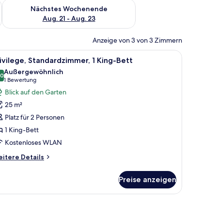
es Wochenende, Aug. 14 - Aug. 16.
Überprüfe die Verfügbarkeit für nächstes Wochenende, Aug. 2
Nächstes Wochenende
Aug. 21 - Aug. 23
Anzeige von 3 von 3 Zimmern
einem kleinen Tisch mit einer Pflanze.
 Lampe, Sessel und einer Wand mit floralem Muster.
le
Privilege, Standardzimmer, 1 King-Bett | Hoc
12
ivilege, Standardzimmer, 1 King-Bett
otos
Außergewöhnlich
ür
,0
10,0 von 10
(1
1 Bewertung
ivilege,
Bewertung)
Blick auf den Garten
tandardzimmer,
25 m²
King-
Platz für 2 Personen
ett
1 King-Bett
nzeigen
Kostenloses WLAN
itere
itere Details
tails
r
Preise anzeigen
ivilege,
andardzimmer,
King-
tt