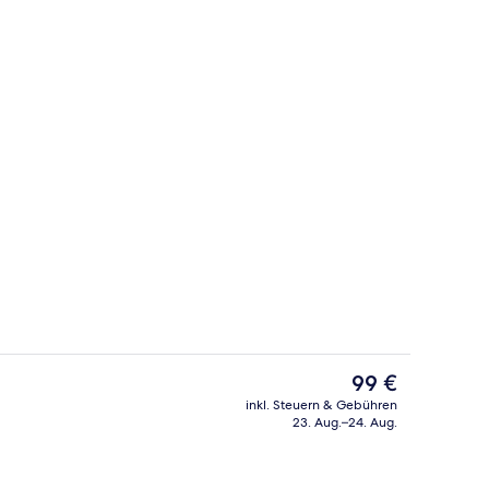
er, 1 Doppelbett | Hochwertige Bettwaren, Select-Comfort-Betten, Schreibt
Verschiedenes
Der
99 €
aktuelle
inkl. Steuern & Gebühren
Preis
23. Aug.–24. Aug.
Unterkunft)
Tagungsbereich
beträgt
99 €.