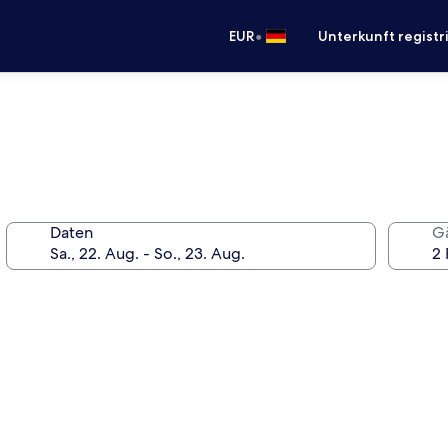
•
EUR
Unterkunft registr
Daten
G