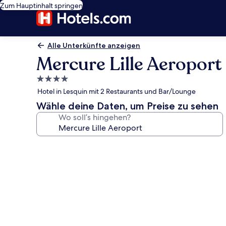
Zum Hauptinhalt springen
Alle Unterkünfte anzeigen
Mercure Lille Aeroport
4.0-
Sterne-
Hotel in Lesquin mit 2 Restaurants und Bar/Lounge
Unterkunft
Wähle deine Daten, um Preise zu sehen
Wo soll’s hingehen?
Fotogalerie
von
Mercure
Lille
Aeroport