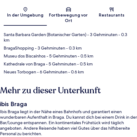
Karte
In der Umgebung
Fortbewegung vor
Restaurants
Ort
Santa Barbara Garden (Botanischer Garten)
- 3 Gehminuten
- 0.3
km
BragaShopping
- 3 Gehminuten
- 0.3 km
Museu dos Biscaínhos
- 5 Gehminuten
- 0.5 km
Kathedrale von Braga
- 5 Gehminuten
- 0.5 km
Neues Torbogen
- 6 Gehminuten
- 0.6 km
Mehr zu dieser Unterkunft
ibis Braga
Ibis Braga liegt in der Nähe eines Bahnhofs und garantiert einen
wunderbaren Aufenthalt in Braga. Du kannst dich bei einem Drink in der
Bar/Lounge entspannen. Ein kontinentales Frühstück wird täglich
angeboten. Andere Reisende haben viel Gutes über das hilfsbereite
Personal zu berichten.