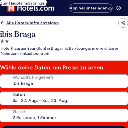
Zum Hauptinhalt springen
App herunterladen
Alle Unterkünfte anzeigen
ibis Braga
2.0-
Sterne-
Hotel (haustierfreundlich) in Braga mit Bar/Lounge, in erreichbarer
Unterkunft
Nähe zum Einkaufszentrum
Wähle deine Daten, um Preise zu sehen
Wo soll’s hingehen?
Daten
Gäste