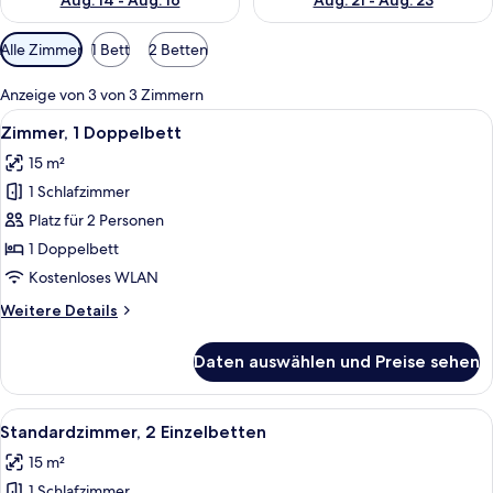
Aug. 14 - Aug. 16
Aug. 21 - Aug. 23
Verfügbare
Alle Zimmer
1 Bett
2 Betten
Filter
für
Anzeige von 3 von 3 Zimmern
Zimmer
Alle
Ein Hotelzimmer mit Bett, Schreibtisc
10
Zimmer, 1 Doppelbett
Fotos
15 m²
für
1 Schlafzimmer
Zimmer,
1
Platz für 2 Personen
Doppelbett
1 Doppelbett
anzeigen
Kostenloses WLAN
Weitere
Weitere Details
Details
für
Daten auswählen und Preise sehen
Zimmer,
1
Doppelbett
Alle
Standardzimmer, 2 Einzelbetten | Zimm
11
Standardzimmer, 2 Einzelbetten
Fotos
15 m²
für
1 Schlafzimmer