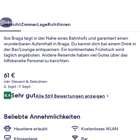
rück
Weiter
38+
Übersicht
Zimmer
Lage
Richtlinien
Ibis Braga liegt in der Nähe eines Bahnhofs und garantiert einen
wunderbaren Aufenthalt in Braga. Du kannst dich bei einem Drink in
der Bar/Lounge entspannen. Ein kontinentales Frühstück wird
täglich angeboten. Andere Reisende haben viel Gutes über das
hilfsbereite Personal zu berichten.
Der
61 €
aktuelle
inkl. Steuern & Gebühren
Preis
6. Sept.–7. Sept.
Außenbereich
beträgt
Bewertungen
Sehr gut
8,4
Alle 569 Bewertungen anzeigen
61 €.
8,4 von 10.
Beliebte Annehmlichkeiten
Haustiere erlaubt
Kostenloses WLAN
Klimaanlage
Bar