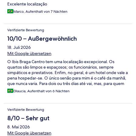
Excelente localização
Marco, Aufenthalt von 7 Nächten
Verifizierte Bewertung
10/10 – Außergewöhnlich
18. Juli 2026
Mit Google übersetzen
O Ibis Braga Centro tem uma localização excepcional. Os
quartos são limpos e espaçosos; os funcionários, sempre
simpáticos e prestativos. Enfim, no geral, é um hotel onde vale a
pena hospedar-se. O único senão para mim é o café da manhã,
que nunca varia. Para dois ou três dias até vai, mas, para quem
fica seis dias, dá para cansar.
Glaucia, Aufenthalt von 6 Nächten
Verifizierte Bewertung
8/10 – Sehr gut
8. Mai 2026
Mit Google übersetzen