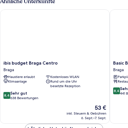
Ähnliche Unterkünfte
ibis budget Braga Centro
Basic Br
ibis
Basic
ibis budget Braga Centro
Basic 
budget
Braga
Braga
Braga
Braga
by
Haustiere erlaubt
Kostenloses WLAN
Parkpl
Centro
Axis
Klimaanlage
Rund um die Uhr
Restau
Braga
Braga
besetzte Rezeption
8.4
Seh
8,4
8.4
Sehr gut
von
441 
8,4
von
638 Bewertungen
10,
10,
Sehr
Der
53 €
Sehr
gut,
Preis
gut,
inkl. Steuern & Gebühren
441
beträgt
6. Sept.–7. Sept.
638
Bewert
53 €
Bewertungen