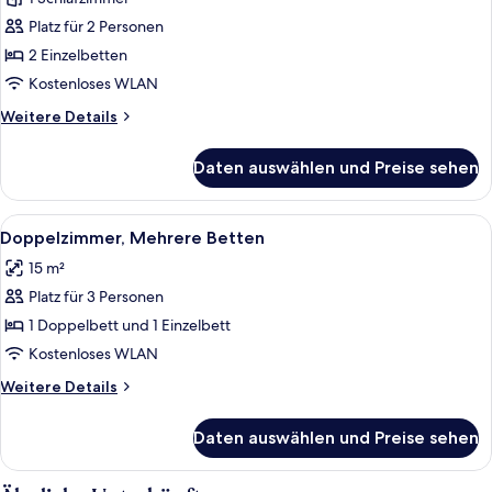
Standardzimmer,
2 Einzelbetten
Platz für 2 Personen
anzeigen
2 Einzelbetten
Kostenloses WLAN
Weitere
Weitere Details
Details
für
Daten auswählen und Preise sehen
Standardzimmer,
2 Einzelbetten
Alle
Ein Hotelzimmer mit einem großen Bet
3
Doppelzimmer, Mehrere Betten
Fotos
15 m²
für
Platz für 3 Personen
Doppelzimmer,
Mehrere
1 Doppelbett und 1 Einzelbett
Betten
Kostenloses WLAN
anzeigen
Weitere
Weitere Details
Details
für
Daten auswählen und Preise sehen
Doppelzimmer,
Mehrere
Betten