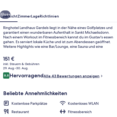
rück
Weiter
69+
Übersicht
Zimmer
Lage
Richtlinien
Ringhotel Landhaus Gardels liegt in der Nähe eines Golfplatzes und
garantiert einen wunderbaren Aufenthalt in Sankt Michaelisdonn.
Nach einem Workout im Fitnessbereich kannst du im Gustav's essen
gehen. Es serviert lokale Küche und ist zum Abendessen geöffnet.
Weitere Highlights wie eine Bar/Lounge, eine Sauna und eine
Terrasse sprechen für dieses Hotel im luxuriösen Stil.
Der
151 €
aktuelle
inkl. Steuern & Gebühren
Preis
29. Aug.–30. Aug.
Abendessen
beträgt
Bewertungen
Hervorragend
8,8
Alle 43 Bewertungen anzeigen
151 €.
8,8 von 10.
Beliebte Annehmlichkeiten
Kostenlose Parkplätze
Kostenloses WLAN
Restaurant
Fitnessbereich