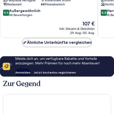
Parkplätze verfügbar
Kostenloses WLAN
Kosten
Sankt
Sankt
Restaurant
Fitnessbereich
Nichtr
Michaelisdonn
Michael
9.4
8.8
Außergewöhnlich
Her
9,4
8,8
von
von
68 Bewertungen
18 B
10,
10,
Der
107 €
Außergewöhnlich,
Hervorr
Preis
68
18
inkl. Steuern & Gebühren
beträgt
29. Aug.–30. Aug.
Bewertungen
Bewert
107 €
Ähnliche Unterkünfte vergleichen
Melde dich an, um verfügbare Rabatte und Vorteile
anzuzeigen. Mehr Prämien für noch mehr Abenteuer!
Anmelden
Jetzt kostenlos registrieren
Zur Gegend