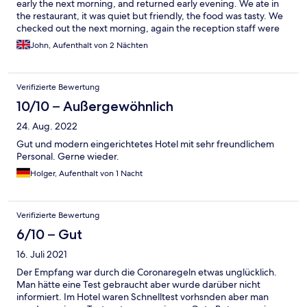
early the next morning, and returned early evening. We ate in
the restaurant, it was quiet but friendly, the food was tasty. We
checked out the next morning, again the reception staff were
very efficient and friendly. There is a health spa and other
John, Aufenthalt von 2 Nächten
facilities, but we never had time to enjoy them. The village
looked very nice and quiet too, but again we never were able to
look around.
Verifizierte Bewertung
10/10 – Außergewöhnlich
24. Aug. 2022
Gut und modern eingerichtetes Hotel mit sehr freundlichem
Personal. Gerne wieder.
Holger, Aufenthalt von 1 Nacht
Verifizierte Bewertung
6/10 – Gut
16. Juli 2021
Der Empfang war durch die Coronaregeln etwas unglücklich.
Man hätte eine Test gebraucht aber wurde darüber nicht
informiert. Im Hotel waren Schnelltest vorhsnden aber man