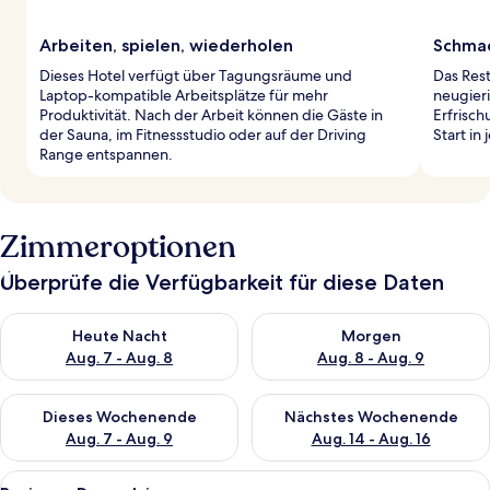
Arbeiten, spielen, wiederholen
Schmac
Dieses Hotel verfügt über Tagungsräume und
Das Rest
Laptop-kompatible Arbeitsplätze für mehr
neugier
Produktivität. Nach der Arbeit können die Gäste in
Erfrisch
der Sauna, im Fitnessstudio oder auf der Driving
Start in
Range entspannen.
Zimmeroptionen
Überprüfe die Verfügbarkeit für diese Daten
Überprüfe die Verfügbarkeit für heute Nacht, Aug. 7 - Aug. 8.
Überprüfe die Verfügbarkeit f
Heute Nacht
Morgen
Aug. 7 - Aug. 8
Aug. 8 - Aug. 9
Überprüfe die Verfügbarkeit für dieses Wochenende, Aug. 7 - 
Überprüfe die Verfügbarkeit f
Dieses Wochenende
Nächstes Wochenende
Aug. 7 - Aug. 9
Aug. 14 - Aug. 16
Alle
Ein Hotelzimmer mit einem Bett, einem
7