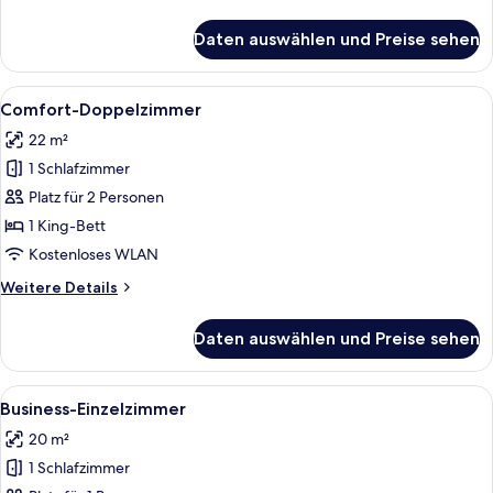
Details
für
Daten auswählen und Preise sehen
Superior-
Doppelzimmer
Alle
Ein Hotelzimmer mit zwei Betten, eine
8
Comfort-Doppelzimmer
Fotos
22 m²
für
1 Schlafzimmer
Comfort-
Doppelzimmer
Platz für 2 Personen
anzeigen
1 King-Bett
Kostenloses WLAN
Weitere
Weitere Details
Details
für
Daten auswählen und Preise sehen
Comfort-
Doppelzimmer
Alle
Ein Hotelzimmer mit zwei Betten, einer
7
Business-Einzelzimmer
Fotos
20 m²
für
1 Schlafzimmer
Business-