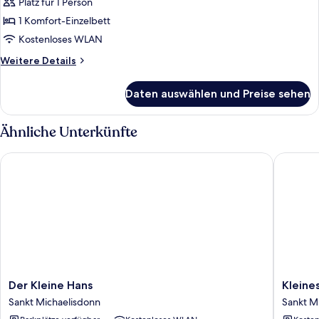
Einzelzimmer
Platz für 1 Person
anzeigen
1 Komfort-Einzelbett
Kostenloses WLAN
Weitere
Weitere Details
Details
für
Daten auswählen und Preise sehen
Business-
Einzelzimmer
Ähnliche Unterkünfte
Der Kleine Hans
Kleines 
Der
Kleines
Der Kleine Hans
Kleine
Kleine
Landhot
Sankt Michaelisdonn
Sankt M
Hans
Rehedy