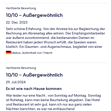
Verifizierte Bewertung
10/10 – Außergewöhnlich
22. Dez. 2023
Sehr schöne Erfahrung. Von der Anreise bis zur Begleichung der
Rechnung am Abreisetag alles astrein. Der Empfangsmitarbeiter
war äußerst zuvorkommend, die bedienenden Damen im
Restaurant haben jeden Wunsch erfüllt, die Speisen waren
köstlich. Ein Gaumen- und Augenschmaus, begleitet von einer
erlesenen Weinkarte. Was will man mehr? Ich freue mich jetzt
Markus, Aufenthalt von 1 Nacht
schon auf den nächsten Aufenthalt in Dithmarschen
Verifizierte Bewertung
10/10 – Außergewöhnlich
29. Juli 2024
Es ist wie nach Hause kommen
War leider nur eine Nacht , von Sonntag auf Montag. Sonntag
ist Ruhetag, kann man keine Beurteilung abgeben. Das Hotel
und Restaurant ist sehr gut, kann ich nur aus ganz vielen
Nächten berichten, es war nie enttäuschend.