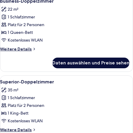
Business-Doppelzimmer
Fotos
22 m²
für
1 Schlafzimmer
Business-
Doppelzimmer
Platz für 2 Personen
anzeigen
1 Queen-Bett
Kostenloses WLAN
Weitere
Weitere Details
Details
für
Daten auswählen und Preise sehen
Business-
Doppelzimmer
Alle
Ein Hotelzimmer mit Bett, Fernseher, S
9
Superior-Doppelzimmer
Fotos
35 m²
für
1 Schlafzimmer
Superior-
Doppelzimmer
Platz für 2 Personen
anzeigen
1 King-Bett
Kostenloses WLAN
Weitere
Weitere Details