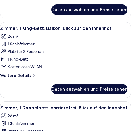
Details
für
Daten auswählen und Preise sehen
Zimmer,
1 King-
Bett,
Alle
Ein Hotelzimmer mit einem großen Bett,
5
barrierefrei,
Zimmer, 1 King-Bett, Balkon, Blick auf den Innenhof
Fotos
Badewanne
26 m²
für
1 Schlafzimmer
Zimmer,
1 King-
Platz für 2 Personen
Bett,
1 King-Bett
Balkon,
Kostenloses WLAN
Blick
Weitere
Weitere Details
auf
Details
den
für
Daten auswählen und Preise sehen
Zimmer,
Innenhof
1 King-
anzeigen
Bett,
Alle
Ein Hotelzimmer mit einem Bett, zwei
5
Balkon,
Zimmer, 1 Doppelbett, barrierefrei, Blick auf den Innenhof
Fotos
Blick
26 m²
auf
für
den
1 Schlafzimmer
Zimmer,
Innenhof