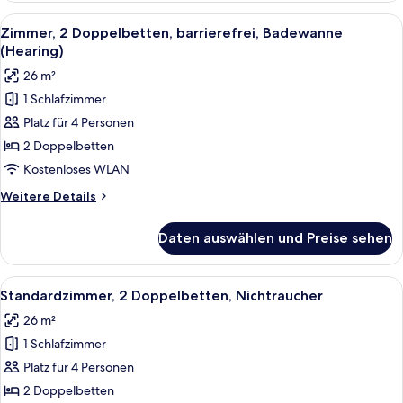
in
Bett,
Alle
Ein Hotelzimmer mit zwei Betten, ein
Shower)
6
barrierefrei,
Zimmer, 2 Doppelbetten, barrierefrei, Badewanne
Fotos
Blick
anzeigen
(Hearing)
auf
für
26 m²
den
Zimmer,
Innenhof
1 Schlafzimmer
2 Doppelbetten,
(Roll-
Platz für 4 Personen
barrierefrei,
in
Shower)
Badewanne
2 Doppelbetten
(Hearing)
Kostenloses WLAN
anzeigen
Weitere
Weitere Details
Details
für
Daten auswählen und Preise sehen
Zimmer,
2 Doppelbetten,
barrierefrei,
Alle
Ein Hotelzimmer mit zwei Betten, ein
5
Badewanne
Standardzimmer, 2 Doppelbetten, Nichtraucher
Fotos
(Hearing)
26 m²
für
1 Schlafzimmer
Standardzimmer,
2 Doppelbetten,
Platz für 4 Personen
Nichtraucher
2 Doppelbetten