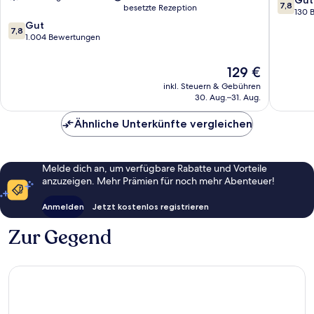
7,8
besetzte Rezeption
Western
Berkele
von
130 
Central
7.8
10,
Gut
7,8
Berkeley
von
Gut,
1.004 Bewertungen
10,
130
Gut,
Bewert
Der
129 €
1.004
Preis
inkl. Steuern & Gebühren
Bewertungen
beträgt
30. Aug.–31. Aug.
129 €
Ähnliche Unterkünfte vergleichen
Melde dich an, um verfügbare Rabatte und Vorteile
anzuzeigen. Mehr Prämien für noch mehr Abenteuer!
Anmelden
Jetzt kostenlos registrieren
Zur Gegend