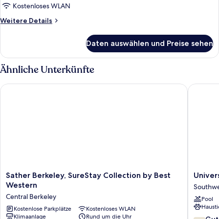
anzeigen
Kostenloses WLAN
Weitere
Weitere Details
Details
für
Daten auswählen und Preise sehen
Standardzimmer,
2 Doppelbetten,
Nichtraucher
Ähnliche Unterkünfte
Sather Berkeley, SureStay Collection by Best Western
Universit
Sather
Universi
Sather Berkeley, SureStay Collection by Best
Univer
Berkeley,
Inn
Western
Southwe
SureStay
&
Central Berkeley
Pool
Collection
Suites
Hausti
by
Kostenlose Parkplätze
Kostenloses WLAN
Berkele
Klimaanlage
Rund um die Uhr
Best
Southwe
7.8
Gut