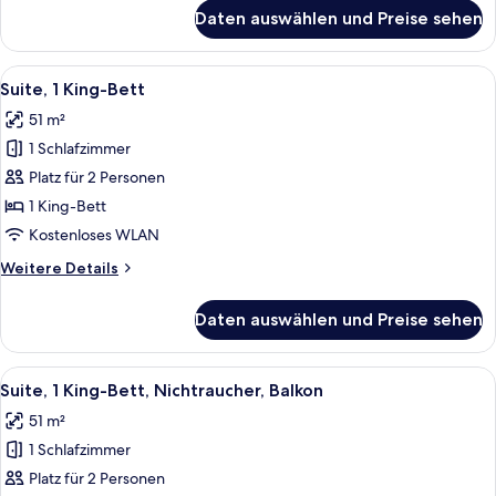
für
Daten auswählen und Preise sehen
Zimmer,
2 Doppelbetten,
Balkon
Alle
Ein Hotelzimmer mit großem Fenster, 
6
Suite, 1 King-Bett
Fotos
51 m²
für
1 Schlafzimmer
Suite,
1 King-
Platz für 2 Personen
Bett
1 King-Bett
anzeigen
Kostenloses WLAN
Weitere
Weitere Details
Details
für
Daten auswählen und Preise sehen
Suite,
1 King-
Bett
Alle
Ein Hotelzimmer mit Balkon, großen F
5
Suite, 1 King-Bett, Nichtraucher, Balkon
Fotos
51 m²
für
1 Schlafzimmer
Suite,
1 King-
Platz für 2 Personen