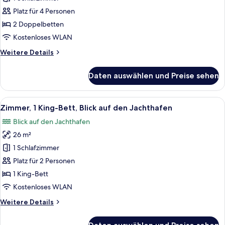
PATIO
Blick
Platz für 4 Personen
auf
2 Doppelbetten
den
Kostenloses WLAN
Jachthafen
Weitere
Weitere Details
anzeigen
Details
für
Daten auswählen und Preise sehen
Zimmer,
2 Doppelbetten,
Blick
Alle
Ein Balkon mit Blick auf einen Jachth
5
auf
Zimmer, 1 King-Bett, Blick auf den Jachthafen
Fotos
den
Blick auf den Jachthafen
Jachthafen
für
26 m²
Zimmer,
1 King-
1 Schlafzimmer
Bett,
Platz für 2 Personen
Blick
1 King-Bett
auf
Kostenloses WLAN
den
Weitere
Weitere Details
Jachthafen
Details
anzeigen
für