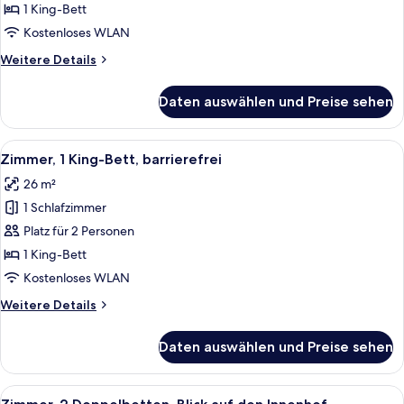
Bett,
1 King-Bett
Nichtraucher,
Kostenloses WLAN
Balkon
Weitere
Weitere Details
anzeigen
Details
für
Daten auswählen und Preise sehen
Suite,
1 King-
Bett,
Alle
Ein Hotelzimmer mit einem Bett, eine
4
Nichtraucher,
Zimmer, 1 King-Bett, barrierefrei
Fotos
Balkon
26 m²
für
1 Schlafzimmer
Zimmer,
1 King-
Platz für 2 Personen
Bett,
1 King-Bett
barrierefrei
Kostenloses WLAN
anzeigen
Weitere
Weitere Details
Details
für
Daten auswählen und Preise sehen
Zimmer,
1 King-
Bett,
Alle
Ein Hotelzimmer mit zwei Betten, ein
5
barrierefrei