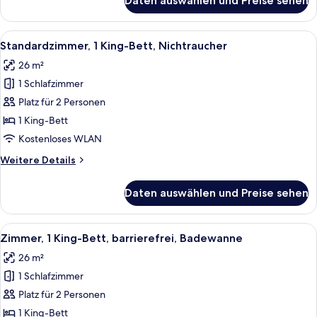
Daten auswählen und Preise sehen
Zimmer,
1 King-
Bett,
Alle
Ein Hotelzimmer mit einem großen Bett,
4
Blick
Standardzimmer, 1 King-Bett, Nichtraucher
Fotos
auf
26 m²
den
für
Jachthafen
1 Schlafzimmer
Standardzimmer,
1 King-
Platz für 2 Personen
Bett,
1 King-Bett
Nichtraucher
Kostenloses WLAN
anzeigen
Weitere
Weitere Details
Details
für
Daten auswählen und Preise sehen
Standardzimmer,
1 King-
Bett,
Alle
Ein Zimmer mit Blick auf eine Marina
4
Nichtraucher
Zimmer, 1 King-Bett, barrierefrei, Badewanne
Fotos
26 m²
für
1 Schlafzimmer
Zimmer,
1 King-
Platz für 2 Personen
Bett,
1 King-Bett