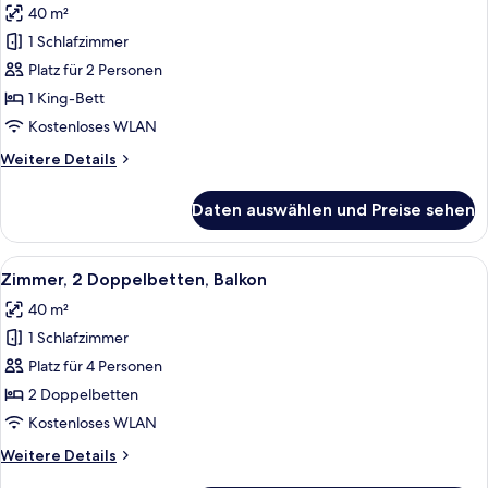
40 m²
für
1 Schlafzimmer
Zimmer,
1 King-
Platz für 2 Personen
Bett,
1 King-Bett
Balkon
Kostenloses WLAN
anzeigen
Weitere
Weitere Details
Details
für
Daten auswählen und Preise sehen
Zimmer,
1 King-
Bett,
Alle
Ein Hotelzimmer mit Flachbildfernsehe
7
Balkon
Zimmer, 2 Doppelbetten, Balkon
Fotos
40 m²
für
1 Schlafzimmer
Zimmer,
2 Doppelbetten,
Platz für 4 Personen
Balkon
2 Doppelbetten
anzeigen
Kostenloses WLAN
Weitere
Weitere Details
Details