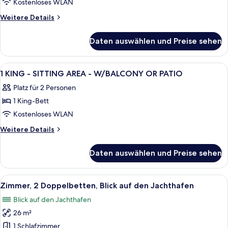
KING
Kostenloses WLAN
BED-
Weitere
Weitere Details
BALCONY-
Details
für
MARINA
Daten auswählen und Preise sehen
1
VIEW-
KING
NONSMOKING
BED-
Alle
Ein Hotelzimmer mit Bett, Schreibtisc
14
anzeigen
BALCONY-
1 KING - SITTING AREA - W/BALCONY OR PATIO
Fotos
MARINA
Platz für 2 Personen
VIEW-
für
NONSMOKING
1 King-Bett
1
KING
Kostenloses WLAN
-
Weitere
Weitere Details
SITTING
Details
für
AREA
Daten auswählen und Preise sehen
1
-
KING
W/BALCONY
-
Alle
Ein Balkon mit Blick auf einen Jachth
7
OR
SITTING
Zimmer, 2 Doppelbetten, Blick auf den Jachthafen
Fotos
AREA
PATIO
Blick auf den Jachthafen
-
für
anzeigen
W/BALCONY
26 m²
Zimmer,
OR
2 Doppelbetten,
1 Schlafzimmer