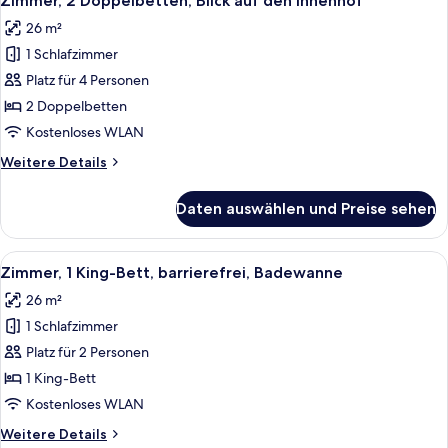
Zimmer, 2 Doppelbetten, Blick auf den Innenhof
Fotos
26 m²
für
1 Schlafzimmer
Zimmer,
2 Doppelbetten,
Platz für 4 Personen
Blick
2 Doppelbetten
auf
Kostenloses WLAN
den
Weitere
Weitere Details
Innenhof
Details
anzeigen
für
Daten auswählen und Preise sehen
Zimmer,
2 Doppelbetten,
Blick
Alle
Ein Hotelzimmer mit einem großen Bett,
5
auf
Zimmer, 1 King-Bett, barrierefrei, Badewanne
Fotos
den
26 m²
Innenhof
für
1 Schlafzimmer
Zimmer,
1 King-
Platz für 2 Personen
Bett,
1 King-Bett
barrierefrei,
Kostenloses WLAN
Badewanne
Weitere
Weitere Details
anzeigen