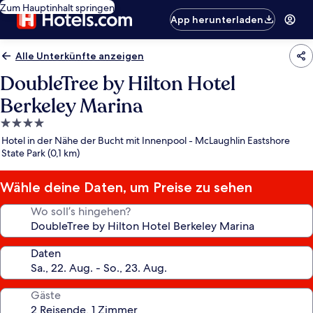
Zum Hauptinhalt springen
App herunterladen
Alle Unterkünfte anzeigen
DoubleTree by Hilton Hotel
Berkeley Marina
4.0-
Sterne-
Hotel in der Nähe der Bucht mit Innenpool - McLaughlin Eastshore
Unterkunft
State Park (0,1 km)
Wähle deine Daten, um Preise zu sehen
Wo soll’s hingehen?
Daten
Gäste