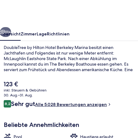
Hotel
Berkeley
Marina
rück
Weiter
111+
Übersicht
Zimmer
Lage
Richtlinien
DoubleTree by Hilton Hotel Berkeley Marina besitzt einen
Jachthafen und Folgendes ist nur wenige Meter entfernt:
McLaughlin Eastshore State Park. Nach einer Abkühlung im
Innenpool kannst du im The Berkeley Boathouse essen gehen. Es
serviert zum Frühstück und Abendessen amerikanische Küche. Eine
Bar/Lounge, ein Fitnesscenter und Fitnessmöglichkeiten sind
weitere Highlights. Andere Reisende lieben das hilfsbereite
Der
123 €
Personal und das Restaurant.
aktuelle
inkl. Steuern & Gebühren
Preis
30. Aug.–31. Aug.
Außenbereich
beträgt
Bewertungen
Sehr gut
8,2
Alle 5.028 Bewertungen anzeigen
123 €.
8,2 von 10.
Beliebte Annehmlichkeiten
Pool
Haustiere erlaubt