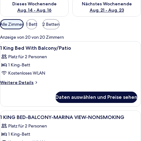
Überprüfe die Verfügbarkeit für dieses Wochenende, Aug. 14 -
Überprüfe die Verfügbarkeit f
Dieses Wochenende
Nächstes Wochenende
Aug. 14 - Aug. 16
Aug. 21 - Aug. 23
Verfügbare
Alle Zimmer
1 Bett
2 Betten
Filter
für
Anzeige von 20 von 20 Zimmern
Zimmer
Alle
Ein Hotelzimmer mit einem großen Bett
10
1 King Bed With Balcony/Patio
Fotos
Platz für 2 Personen
für
1 King-Bett
1
King
Kostenloses WLAN
Bed
Weitere
Weitere Details
With
Details
für
Balcony/Patio
Daten auswählen und Preise sehen
1
anzeigen
King
Bed
Alle
Ein Hotelzimmer mit einem großen Bet
10
With
1 KING BED-BALCONY-MARINA VIEW-NONSMOKING
Fotos
Balcony/Patio
Platz für 2 Personen
für
1 King-Bett
1