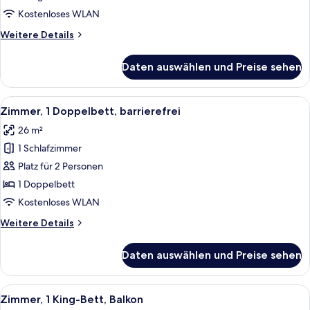
barrierefrei,
Kostenloses WLAN
Badewanne
Weitere
Weitere Details
anzeigen
Details
für
Daten auswählen und Preise sehen
Zimmer,
1 King-
Bett,
Alle
Ein Hotelzimmer mit einem großen Bett
6
barrierefrei,
Zimmer, 1 Doppelbett, barrierefrei
Fotos
Badewanne
26 m²
für
1 Schlafzimmer
Zimmer,
1
Platz für 2 Personen
Doppelbett,
1 Doppelbett
barrierefrei
Kostenloses WLAN
anzeigen
Weitere
Weitere Details
Details
für
Daten auswählen und Preise sehen
Zimmer,
1
Doppelbett,
Alle
Ein Hotelzimmer mit Bett, einer Couc
5
barrierefrei
Zimmer, 1 King-Bett, Balkon
Fotos