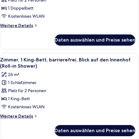
1
Platz für 2 Personen
Doppelbett,
1 Doppelbett
barrierefrei,
Kostenloses WLAN
Blick
Weitere
Weitere Details
auf
Details
den
für
Daten auswählen und Preise sehen
Zimmer,
Innenhof
1
anzeigen
Doppelbett,
Alle
Ein Hotelzimmer mit einem großen Bett,
4
barrierefrei,
Zimmer, 1 King-Bett, barrierefrei, Blick auf den Innenhof
Fotos
Blick
(Roll-in Shower)
auf
für
26 m²
den
Zimmer,
Innenhof
1 Schlafzimmer
1 King-
Platz für 2 Personen
Bett,
barrierefrei,
1 King-Bett
Blick
Kostenloses WLAN
auf
Weitere
Weitere Details
den
Details
Innenhof
für
Daten auswählen und Preise sehen
Zimmer,
(Roll-
1 King-