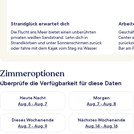
Strandglück erwartet dich
Arbeit
Die Flucht ans Meer bietet einen unberührten
Geschäf
privaten weißen Sandstrand. Lehn dich in
Center e
Strandkörben und unter Sonnenschirmen zurück
zurückzi
oder fahre mit dem Kajak vom Steg ins Wasser.
Bar am P
Zimmeroptionen
Überprüfe die Verfügbarkeit für diese Daten
Überprüfe die Verfügbarkeit für heute Nacht, Aug. 6 - Aug. 7.
Überprüfe die Verfügbarkeit f
Heute Nacht
Morgen
Aug. 6 - Aug. 7
Aug. 7 - Aug. 8
Überprüfe die Verfügbarkeit für dieses Wochenende, Aug. 7 - 
Überprüfe die Verfügbarkeit f
Dieses Wochenende
Nächstes Wochenende
Aug. 7 - Aug. 9
Aug. 14 - Aug. 16