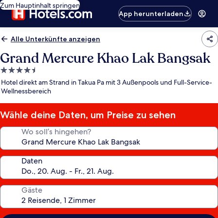
Zum Hauptinhalt springen
App herunterladen
Alle Unterkünfte anzeigen
Grand Mercure Khao Lak Bangsak
4.5-
Sterne-
Hotel direkt am Strand in Takua Pa mit 3 Außenpools und Full-Service-
Unterkunft
Wellnessbereich
Wähle deine Daten, um Preise zu sehen
Wo soll’s hingehen?
Daten
Gäste