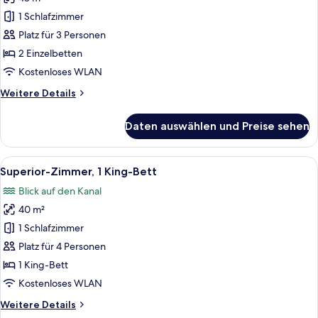
Deluxe-
Zweibettzimmer,
1 Schlafzimmer
2 Einzelbetten
Platz für 3 Personen
anzeigen
2 Einzelbetten
Kostenloses WLAN
Weitere
Weitere Details
Details
für
Daten auswählen und Preise sehen
Deluxe-
Zweibettzimmer,
2 Einzelbetten
Alle
Superior-Zimmer, 1 King-Bett | Hochwe
14
Superior-Zimmer, 1 King-Bett
Fotos
Blick auf den Kanal
für
40 m²
Superior-
Zimmer,
1 Schlafzimmer
1 King-
Platz für 4 Personen
Bett
1 King-Bett
anzeigen
Kostenloses WLAN
Weitere
Weitere Details
Details