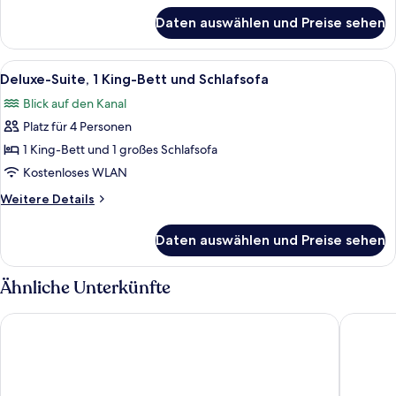
für
Daten auswählen und Preise sehen
Deluxe-
Zweibettzimmer,
2 Einzelbetten,
Alle
Deluxe-Suite, 1 King-Bett und Schlafs
12
Poolzugang
Deluxe-Suite, 1 King-Bett und Schlafsofa
Fotos
Blick auf den Kanal
für
Platz für 4 Personen
Deluxe-
Suite,
1 King-Bett und 1 großes Schlafsofa
1 King-
Kostenloses WLAN
Bett
Weitere
Weitere Details
und
Details
Schlafsofa
für
Daten auswählen und Preise sehen
Deluxe-
anzeigen
Suite,
1 King-
Ähnliche Unterkünfte
Bett
und
Pullman Khao Lak Resort
OUTRIGG
Schlafsofa