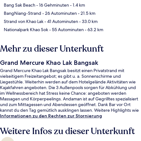
Bang Sak Beach
- 16 Gehminuten
- 1.4 km
BangNiang-Strand
- 26 Autominuten
- 21.5 km
Strand von Khao Lak
- 41 Autominuten
- 33.0 km
Nationalpark Khao Sok
- 55 Autominuten
- 63.2 km
Mehr zu dieser Unterkunft
Grand Mercure Khao Lak Bangsak
Grand Mercure Khao Lak Bangsak besitzt einen Privatstrand mit
vielseitigem Freizeitangebot; es gibt u. a. Sonnenschirme und
Liegestühle. Weiterhin werden auf dem Hotelgelände Aktivitäten wie
Kajakfahren angeboten. Die 3 Außenpools sorgen für Abkühlung und
im Wellnessbereich hat Stress keine Chance: angeboten werden
Massagen und Körperpeelings. Andaman ist auf Gegrilltes spezialisiert
und zum Mittagessen und Abendessen geöffnet. Dank Bar vor Ort
kannst du den Tag gemütlich ausklingen lassen. Weitere Highlights wie
ein kostenloser Kinderclub, eine Poolbar und Fitnessmöglichkeiten
Informationen zu den Rechten zur Stornierung
sprechen für dieses Hotel im luxuriösen Stil.
Weitere Infos zu dieser Unterkunft