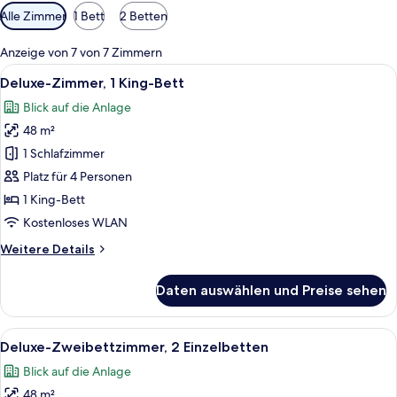
Verfügbare
Alle Zimmer
1 Bett
2 Betten
Filter
für
Anzeige von 7 von 7 Zimmern
Zimmer
Alle
Deluxe-Zimmer, 1 King-Bett | Hochwert
16
Deluxe-Zimmer, 1 King-Bett
Fotos
Blick auf die Anlage
für
48 m²
Deluxe-
Zimmer,
1 Schlafzimmer
1 King-
Platz für 4 Personen
Bett
1 King-Bett
anzeigen
Kostenloses WLAN
Weitere
Weitere Details
Details
für
Daten auswählen und Preise sehen
Deluxe-
Zimmer,
1 King-
Alle
Deluxe-Zweibettzimmer, 2 Einzelbetten
14
Bett
Deluxe-Zweibettzimmer, 2 Einzelbetten
Fotos
Blick auf die Anlage
für
48 m²