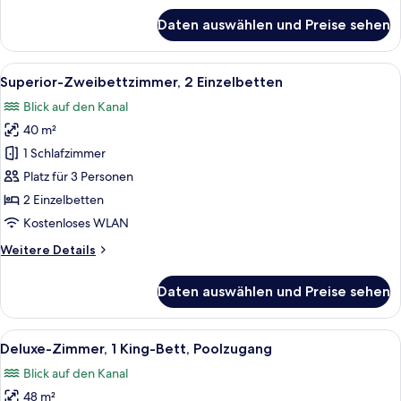
für
Daten auswählen und Preise sehen
Superior-
Zimmer,
1 King-
Alle
Superior-Zweibettzimmer, 2 Einzelbett
12
Bett
Superior-Zweibettzimmer, 2 Einzelbetten
Fotos
Blick auf den Kanal
für
40 m²
Superior-
Zweibettzimmer,
1 Schlafzimmer
2 Einzelbetten
Platz für 3 Personen
anzeigen
2 Einzelbetten
Kostenloses WLAN
Weitere
Weitere Details
Details
für
Daten auswählen und Preise sehen
Superior-
Zweibettzimmer,
2 Einzelbetten
Alle
Ein großes Bett mit gemustertem Tepp
12
Deluxe-Zimmer, 1 King-Bett, Poolzugang
Fotos
Blick auf den Kanal
für
48 m²
Deluxe-