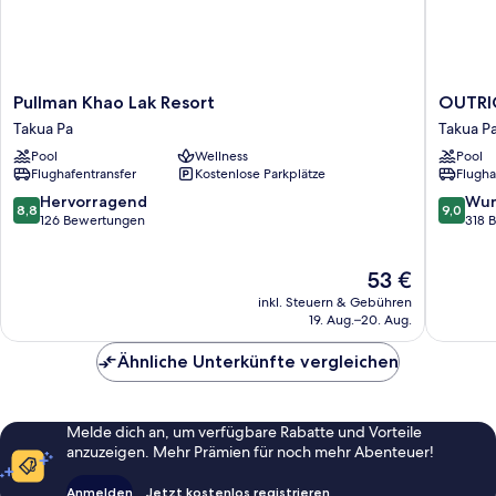
Pullman
OUTRI
Pullman Khao Lak Resort
OUTRIG
Khao
Khao
Takua Pa
Takua P
Lak
Lak
Pool
Wellness
Pool
Resort
Beach
Flughafentransfer
Kostenlose Parkplätze
Flugha
Takua
Resort
Pa
Takua
8.8
9.0
Hervorragend
Wun
8,8
9,0
Pa
von
von
126 Bewertungen
318 
10,
10,
Hervorragend,
Wunder
Der
53 €
126
318
Preis
Bewertungen
Bewert
inkl. Steuern & Gebühren
beträgt
19. Aug.–20. Aug.
53 €
Ähnliche Unterkünfte vergleichen
Melde dich an, um verfügbare Rabatte und Vorteile
anzuzeigen. Mehr Prämien für noch mehr Abenteuer!
Anmelden
Jetzt kostenlos registrieren