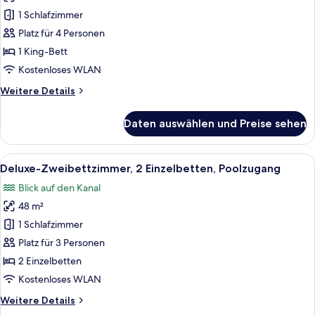
Zimmer,
1 Schlafzimmer
1 King-
Platz für 4 Personen
Bett,
1 King-Bett
Poolzugang
Kostenloses WLAN
anzeigen
Weitere
Weitere Details
Details
für
Daten auswählen und Preise sehen
Deluxe-
Zimmer,
1 King-
Alle
Ein Hotelzimmer mit zwei Betten, ein
15
Bett,
Deluxe-Zweibettzimmer, 2 Einzelbetten, Poolzugang
Fotos
Poolzugang
Blick auf den Kanal
für
48 m²
Deluxe-
Zweibettzimmer,
1 Schlafzimmer
2 Einzelbetten,
Platz für 3 Personen
Poolzugang
2 Einzelbetten
anzeigen
Kostenloses WLAN
Weitere
Weitere Details
Details