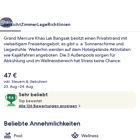
Bangsak
rück
Weiter
181+
Übersicht
Zimmer
Lage
Richtlinien
Grand Mercure Khao Lak Bangsak besitzt einen Privatstrand mit
vielseitigem Freizeitangebot; es gibt u. a. Sonnenschirme und
Liegestühle. Weiterhin werden auf dem Hotelgelände Aktivitäten
wie Kajakfahren angeboten. Die 3 Außenpools sorgen für
Abkühlung und im Wellnessbereich hat Stress keine Chance:
angeboten werden Massagen und Körperpeelings. Andaman ist
auf Gegrilltes spezialisiert und zum Mittagessen und Abendessen
Der
47 €
geöffnet. Dank Bar vor Ort kannst du den Tag gemütlich ausklingen
aktuelle
inkl. Steuern & Gebühren
lassen. Weitere Highlights wie ein kostenloser Kinderclub, eine
Preis
23. Aug.–24. Aug.
Poolbar und Fitnessmöglichkeiten sprechen für dieses Hotel im
3 Außenpools
beträgt
Bewertungen
9,6
luxuriösen Stil.
Sehr beliebt
47 €.
T
von
Top bewertet
o
Alle 136 Bewertungen anzeigen
10,
p
Sehr
beliebt
Beliebte Annehmlichkeiten
b
e
w
Pool
Wellness
e