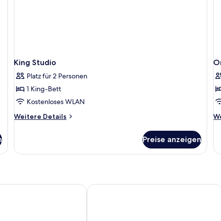
King Studio
O
Platz für 2 Personen
1 King-Bett
Kostenloses WLAN
Weitere
We
Weitere Details
We
Details
De
für
fü
n
Preise anzeigen
King
O
Studio
B
Ap
rra
Deco Hotel