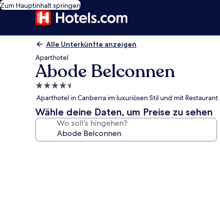
Zum Hauptinhalt springen
Alle Unterkünfte anzeigen
Aparthotel
Abode Belconnen
4.5-
Sterne-
Aparthotel in Canberra im luxuriösen Stil und mit Restauran
Unterkunft
Wähle deine Daten, um Preise zu sehen
Wo soll’s hingehen?
Fotogalerie
von
Abode
Belconnen