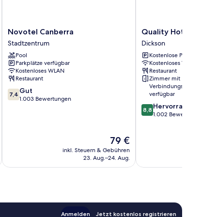
Novotel
Quality
Novotel Canberra
Quality Hotel Dickso
Canberra
Hotel
Stadtzentrum
Dickson
Stadtzentrum
Dickson
Pool
Kostenlose Parkplätze
Dickson
Parkplätze verfügbar
Kostenloses WLAN
Kostenloses WLAN
Restaurant
Restaurant
Zimmer mit
Verbindungstür
7.4
Gut
verfügbar
7,4
von
1.003 Bewertungen
8.8
Hervorragend
10,
8,8
von
1.002 Bewertungen
Gut,
10,
1.003
Hervorragend,
Bewertungen
Der
79 €
1.002
Preis
Bewertungen
inkl. Steuern & Gebühren
inkl. S
beträgt
23. Aug.–24. Aug.
79 €
Anmelden
Jetzt kostenlos registrieren