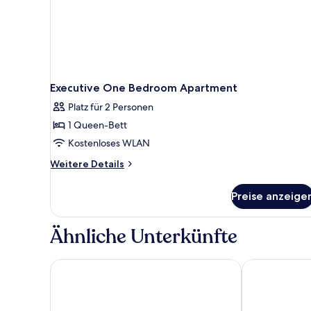
Executive One Bedroom Apartment
Platz für 2 Personen
1 Queen-Bett
Kostenloses WLAN
Weitere
Weitere Details
Details
für
Preise anzeige
Executive
One
Bedroom
Ähnliche Unterkünfte
Apartment
Mercure Canberra Belconnen
Rydges Canbe