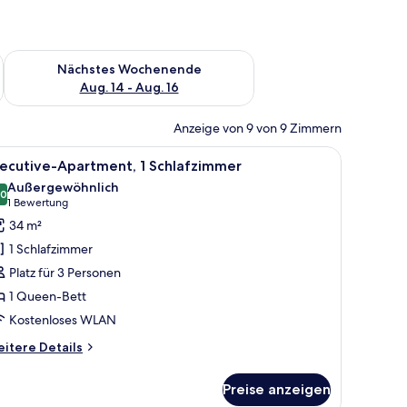
es Wochenende, Aug. 7 - Aug. 9.
Überprüfe die Verfügbarkeit für nächstes Wochenende, Aug. 1
Nächstes Wochenende
Aug. 14 - Aug. 16
Anzeige von 9 von 9 Zimmern
t, einem flachbildfernseher an der Wand, einem Schreibtisch mit Stuhl und 
le
Ein modernes Hotelzimmer mit einem großen Be
6
xecutive-Apartment, 1 Schlafzimmer
otos
Außergewöhnlich
ür
,0
10,0 von 10
(1
1 Bewertung
xecutive-
Bewertung)
34 m²
partment,
1 Schlafzimmer
Platz für 3 Personen
chlafzimmer
1 Queen-Bett
nzeigen
Kostenloses WLAN
itere
itere Details
tails
r
Preise anzeigen
ecutive-