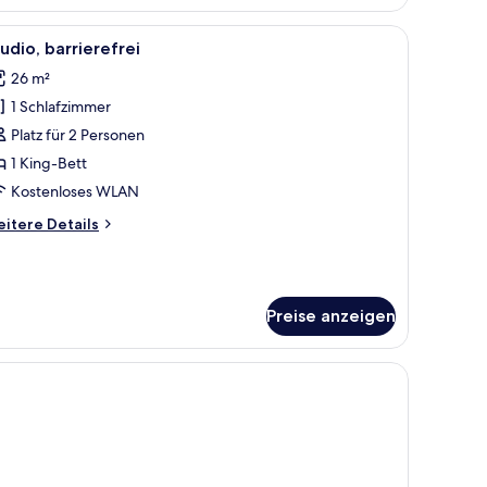
artment,
 mit Vorhängen.
opfstütze, Nachttischen und Wandlampen.
le
Ein modernes Hotelzimmer mit einem großen B
5
hlafzimmer
udio, barrierefrei
otos
26 m²
ür
1 Schlafzimmer
tudio,
arrierefrei
Platz für 2 Personen
nzeigen
1 King-Bett
Kostenloses WLAN
itere
itere Details
tails
r
udio,
rrierefrei
Preise anzeigen