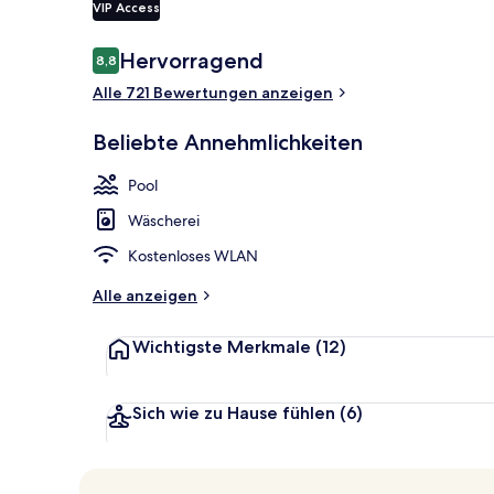
VIP Access
Bewertungen
Hervorragend
8,8
8,8 von 10.
Außenbereic
Alle 721 Bewertungen anzeigen
Beliebte Annehmlichkeiten
Pool
Wäscherei
Kostenloses WLAN
Alle anzeigen
Wichtigste Merkmale
(12)
Sich wie zu Hause fühlen
(6)