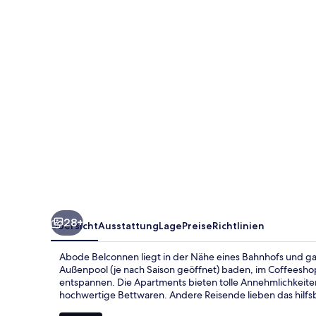
28+
Übersicht
Ausstattung
Lage
Preise
Richtlinien
Abode Belconnen liegt in der Nähe eines Bahnhofs und ga
Außenpool (je nach Saison geöffnet) baden, im Coffeesho
entspannen. Die Apartments bieten tolle Annehmlichkeite
hochwertige Bettwaren. Andere Reisende lieben das hilfsb