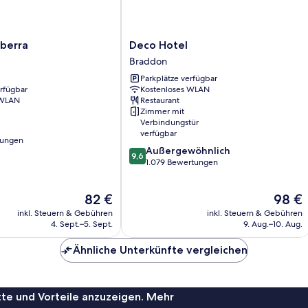
Deco
berra
Deco Hotel
Hotel
Braddon
Braddon
Parkplätze verfügbar
erfügbar
Kostenloses WLAN
 WLAN
Restaurant
Zimmer mit
Verbindungstür
verfügbar
tungen
9.6
Außergewöhnlich
9,6
von
1.079 Bewertungen
10,
Außergewöhnlich,
Der
Der
82 €
98 €
1.079
Preis
Preis
Bewertungen
inkl. Steuern & Gebühren
inkl. Steuern & Gebühren
beträgt
beträgt
4. Sept.–5. Sept.
9. Aug.–10. Aug.
82 €
98 €
Ähnliche Unterkünfte vergleichen
te und Vorteile anzuzeigen. Mehr