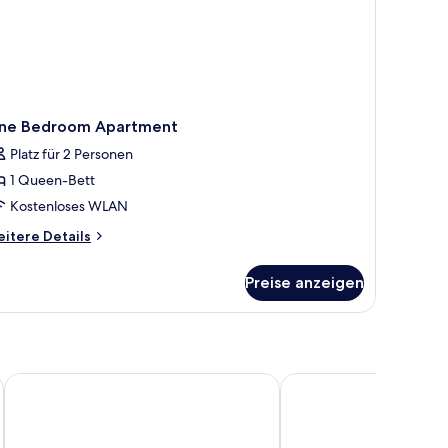
ne Bedroom Apartment
Platz für 2 Personen
1 Queen-Bett
Kostenloses WLAN
itere
itere Details
tails
r
Preise anzeigen
ne
edroom
artment
Novotel Canberra
Quality Hotel Dickson