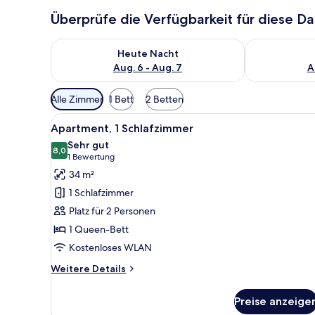
Überprüfe die Verfügbarkeit für diese D
Überprüfe die Verfügbarkeit für heute Nacht, Aug. 6
Überprüfe die
Heute Nacht
Aug. 6 - Aug. 7
A
Verfügbare
Alle Zimmer
1 Bett
2 Betten
Filter
Alle
Ein ordentlich bezogenes Bet
für
5
Apartment, 1 Schlafzimmer
Fotos
Zimmer
Sehr gut
für
8,0
8,0 von 10
(1
1 Bewertung
Apartment,
Bewertung)
34 m²
1
1 Schlafzimmer
Schlafzimmer
Platz für 2 Personen
anzeigen
1 Queen-Bett
Kostenloses WLAN
Weitere
Weitere Details
Details
für
Preise anzeige
Apartment,