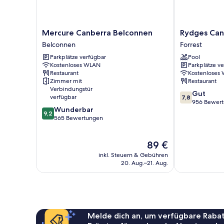
Mercure
Rydges
Mercure Canberra Belconnen
Rydges Can
Canberra
Canberra
Belconnen
Forrest
Belconnen
Forrest
Parkplätze verfügbar
Pool
Belconnen
Kostenloses WLAN
Parkplätze v
Restaurant
Kostenloses
Zimmer mit
Restaurant
Verbindungstür
7.8
Gut
verfügbar
7,8
von
956 Bewer
9.2
Wunderbar
10,
9,2
von
565 Bewertungen
Gut,
10,
956
Wunderbar,
Bewertungen
Der
89 €
565
Preis
Bewertungen
inkl. Steuern & Gebühren
beträgt
20. Aug.–21. Aug.
89 €
Melde dich an, um verfügbare Rabat