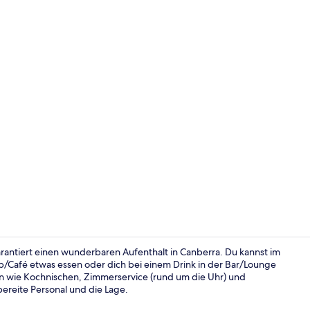
Rezeption
rantiert einen wunderbaren Aufenthalt in Canberra. Du kannst im
p/Café etwas essen oder dich bei einem Drink in der Bar/Lounge
n wie Kochnischen, Zimmerservice (rund um die Uhr) und
Executive-Ap
ereite Personal und die Lage.