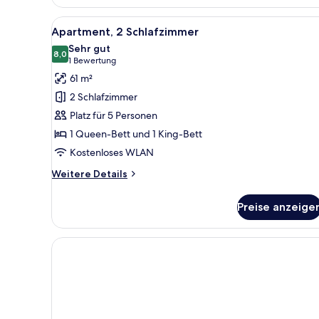
1
Schlafzimmer
Alle
Ein Hotelzimmer mit einem gro
7
Apartment, 2 Schlafzimmer
Fotos
Sehr gut
für
8,0
8,0 von 10
(1
1 Bewertung
Apartment,
Bewertung)
61 m²
2 Schlafzimmer
2 Schlafzimmer
anzeigen
Platz für 5 Personen
1 Queen-Bett und 1 King-Bett
Kostenloses WLAN
Weitere
Weitere Details
Details
für
Preise anzeige
Apartment,
2 Schlafzimmer