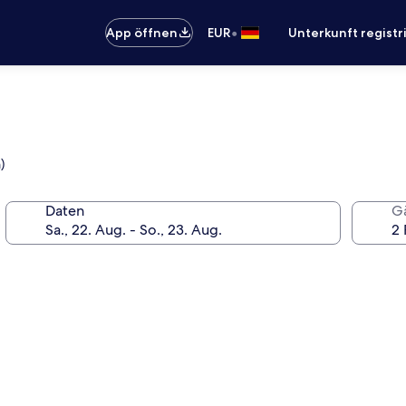
•
App öffnen
EUR
Unterkunft registr
)
Daten
G