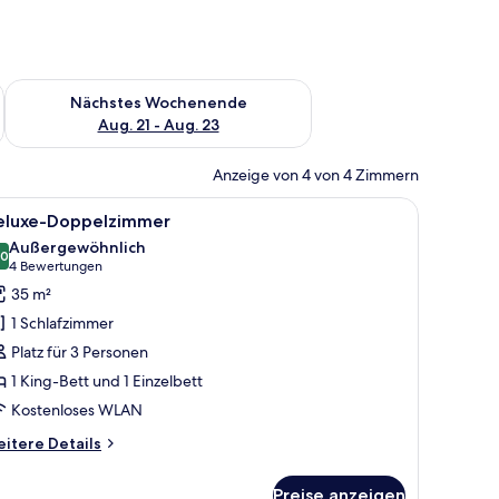
es Wochenende, Aug. 14 - Aug. 16.
Überprüfe die Verfügbarkeit für nächstes Wochenende, Aug. 2
Nächstes Wochenende
Aug. 21 - Aug. 23
Anzeige von 4 von 4 Zimmern
mit Lampe und einem Fenster mit roten Vorhängen.
t, zwei Nachttischen, einem Sessel und einem Topfpflanzen.
le
Ein Hotelzimmer mit Bett, Nachttisch, weißer 
10
eluxe-Doppelzimmer
otos
Außergewöhnlich
ür
,0
10,0 von 10
(4
4 Bewertungen
eluxe-
Bewertungen)
35 m²
oppelzimmer
1 Schlafzimmer
nzeigen
Platz für 3 Personen
1 King-Bett und 1 Einzelbett
Kostenloses WLAN
itere
itere Details
tails
r
Preise anzeigen