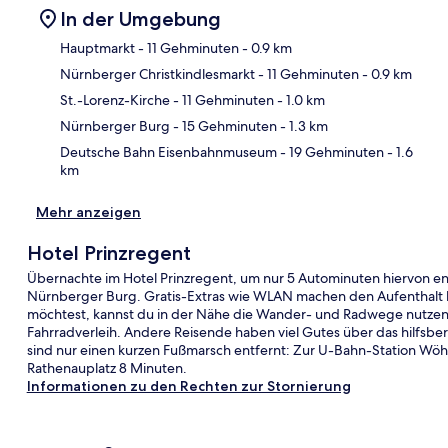
In der Umgebung
Hauptmarkt
- 11 Gehminuten
- 0.9 km
Nürnberger Christkindlesmarkt
- 11 Gehminuten
- 0.9 km
Kar
St.-Lorenz-Kirche
- 11 Gehminuten
- 1.0 km
Nürnberger Burg
- 15 Gehminuten
- 1.3 km
Deutsche Bahn Eisenbahnmuseum
- 19 Gehminuten
- 1.6
km
Mehr anzeigen
Hotel Prinzregent
Übernachte im Hotel Prinzregent, um nur 5 Autominuten hiervon en
Nürnberger Burg. Gratis-Extras wie WLAN machen den Aufenthalt 
möchtest, kannst du in der Nähe die Wander- und Radwege nutzen
Fahrradverleih. Andere Reisende haben viel Gutes über das hilfsbere
sind nur einen kurzen Fußmarsch entfernt: Zur U-Bahn-Station Wöh
Rathenauplatz 8 Minuten.
Informationen zu den Rechten zur Stornierung