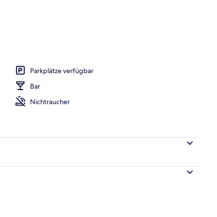
pelzimmer | Allergikerbettwaren, Minibar, Zimmersafe, Schreibtisch
Parkplätze verfügbar
Bar
Nichtraucher