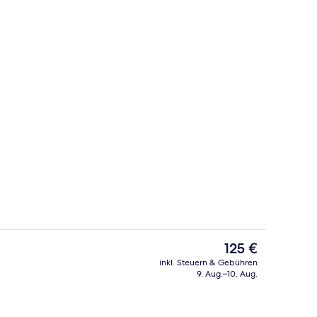
pelzimmer | Allergikerbettwaren, Minibar, Zimmersafe, Schreibtisch
Restaurant
Der
125 €
aktuelle
inkl. Steuern & Gebühren
Preis
9. Aug.–10. Aug.
pelzimmer | Allergikerbettwaren, Minibar, Zimmersafe, Schreibtisch
Eingangsbereich
beträgt
125 €.