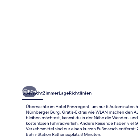
50+
Übersicht
Zimmer
Lage
Richtlinien
Übernachte im Hotel Prinzregent, um nur 5 Autominuten hi
Nürnberger Burg. Gratis-Extras wie WLAN machen den Au
bleiben möchtest, kannst du in der Nähe die Wander- un
kostenlosen Fahrradverleih. Andere Reisende haben viel Gu
Verkehrsmittel sind nur einen kurzen Fußmarsch entfernt:
Bahn-Station Rathenauplatz 8 Minuten.