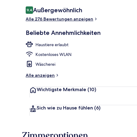
Bewertungen
Außergewöhnlich
9,4
9,4 von 10.
Alle 276 Bewertungen anzeigen
Superior-Dop
Beliebte Annehmlichkeiten
Haustiere erlaubt
Kostenloses WLAN
Wäscherei
Alle anzeigen
Wichtigste Merkmale
(10)
Sich wie zu Hause fühlen
(6)
Zimmeroptionen