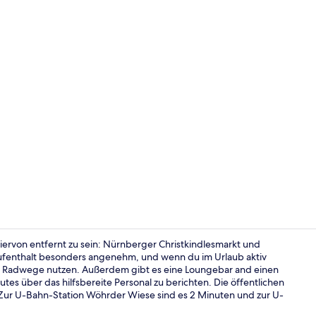
Superior-Dop
ervon entfernt zu sein: Nürnberger Christkindlesmarkt und
fenthalt besonders angenehm, und wenn du im Urlaub aktiv
d Radwege nutzen. Außerdem gibt es eine Loungebar and einen
Superior-Dop
tes über das hilfsbereite Personal zu berichten. Die öffentlichen
 Zur U-Bahn-Station Wöhrder Wiese sind es 2 Minuten und zur U-