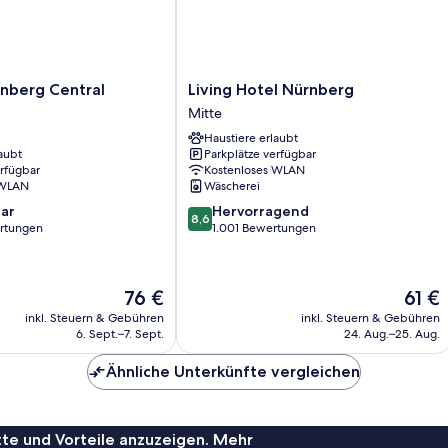
Living
rnberg Central
Living Hotel Nürnberg
Hotel
Mitte
Nürnberg
Haustiere erlaubt
Mitte
aubt
Parkplätze verfügbar
erfügbar
Kostenloses WLAN
 WLAN
Wäscherei
8.6
ar
Hervorragend
8,6
von
rtungen
1.001 Bewertungen
10,
Hervorragend,
1.001
Der
Der
76 €
61 €
Bewertungen
Preis
Preis
inkl. Steuern & Gebühren
inkl. Steuern & Gebühren
beträgt
beträg
6. Sept.–7. Sept.
24. Aug.–25. Aug.
76 €
61 €
Ähnliche Unterkünfte vergleichen
te und Vorteile anzuzeigen. Mehr