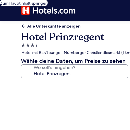
Zum Hauptinhalt springen
Alle Unterkünfte anzeigen
Hotel Prinzregent
3.5-
Sterne-
Hotel mit Bar/Lounge - Nürnberger Christkindlesmarkt (1 km
Unterkunft
Wähle deine Daten, um Preise zu sehen
Wo soll’s hingehen?
Fotogalerie
von
Hotel
Prinzregent