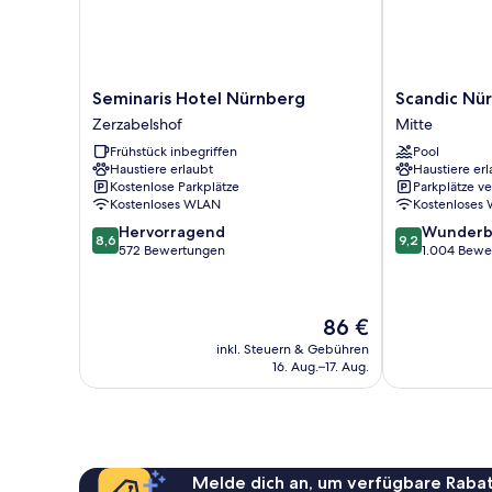
Seminaris
Scandic
Seminaris Hotel Nürnberg
Scandic Nü
Hotel
Nürnberg
Zerzabelshof
Mitte
Nürnberg
Central
Frühstück inbegriffen
Pool
Zerzabelshof
Mitte
Haustiere erlaubt
Haustiere erl
Kostenlose Parkplätze
Parkplätze v
Kostenloses WLAN
Kostenloses
8.6
9.2
Hervorragend
Wunderb
8,6
9,2
von
von
572 Bewertungen
1.004 Bewe
10,
10,
Hervorragend,
Wunderbar,
572
1.004
Der
86 €
Bewertungen
Bewertungen
Preis
inkl. Steuern & Gebühren
beträgt
16. Aug.–17. Aug.
86 €
Melde dich an, um verfügbare Rabat