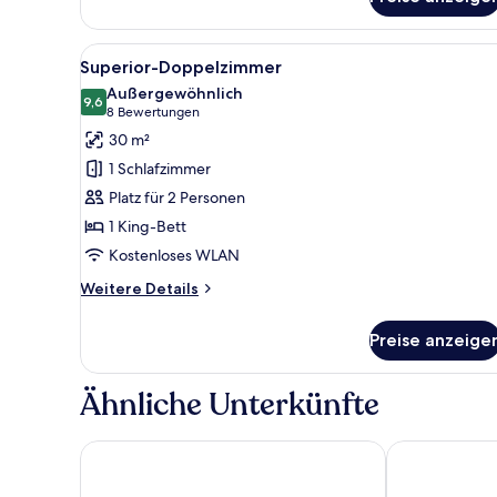
Alle
Ein Hotelzimmer mit einem gro
11
Superior-Doppelzimmer
Fotos
Außergewöhnlich
für
9,6
9,6 von 10
(8
8 Bewertungen
Superior-
Bewertungen)
30 m²
Doppelzimmer
1 Schlafzimmer
anzeigen
Platz für 2 Personen
1 King-Bett
Kostenloses WLAN
Weitere
Weitere Details
Details
für
Preise anzeige
Superior-
Doppelzimmer
Ähnliche Unterkünfte
Seminaris Hotel Nürnberg
Scandic Nürn