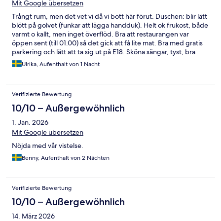
Mit Google übersetzen
Trångt rum, men det vet vi då vi bott här förut. Duschen: blir lätt
blött på golvet (funkar att lägga handduk). Helt ok frukost, både
varmt o kallt, men inget överflöd. Bra att restaurangen var
öppen sent (till 01.00) så det gick att få lite mat. Bra med gratis
parkering och lätt att ta sig ut på E18. Sköna sängar, tyst, bra
mörkläggningsgardiner.
Ulrika, Aufenthalt von 1 Nacht
Verifizierte Bewertung
10/10 – Außergewöhnlich
1. Jan. 2026
Mit Google übersetzen
Nöjda med vår vistelse.
Benny, Aufenthalt von 2 Nächten
Verifizierte Bewertung
10/10 – Außergewöhnlich
14. März 2026