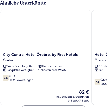
Triple
Ähnliche Unterkünfte
Room
City Central Hotel Örebro, by First Hotels
Hotel Ö
City
Hotel
City Central Hotel Örebro, by First Hotels
Hotel 
Central
Örebro
Örebro
Örebro
Hotel
Örebro
Frühstück inbegriffen
Haustiere erlaubt
Frühst
Örebro,
Parkplätze verfügbar
Kostenloses WLAN
Bar
by
First
7.6
Gut
7,6
7.8
Hotels
Gut
von
1.012 Bewertungen
7,8
von
Örebro
1.00
10,
10,
Gut,
Der
82 €
Gut,
1.012
Preis
1.003
inkl. Steuern & Gebühren
Bewertungen
beträgt
6. Sept.–7. Sept.
Bewert
82 €