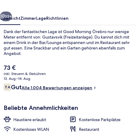
rück
Weiter
32+
Übersicht
Zimmer
Lage
Richtlinien
Dank der fantastischen Lage ist Good Morning Örebro nur wenige
Meter entfernt von: Gustavsvik (Freizeitanlage). Du kannst dich mit
einem Drink in der Bar/Lounge entspannen und im Restaurant sehr
gut essen. Eine Snackbar und ein Garten gehören ebenfalls zum
Angebot.
Der
73 €
aktuelle
inkl. Steuern & Gebühren
Preis
13. Aug.–14. Aug.
Restaurant
beträgt
Bewertungen
Gut
7,4
Alle 1.004 Bewertungen anzeigen
73 €.
7,4 von 10.
Beliebte Annehmlichkeiten
Haustiere erlaubt
Kostenlose Parkplätze
Kostenloses WLAN
Restaurant