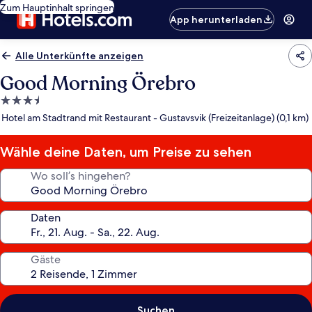
Zum Hauptinhalt springen
App herunterladen
Alle Unterkünfte anzeigen
Good Morning Örebro
3.5-
Sterne-
Hotel am Stadtrand mit Restaurant - Gustavsvik (Freizeitanlage) (0,1 km)
Unterkunft
Wähle deine Daten, um Preise zu sehen
Wo soll’s hingehen?
Daten
Gäste
Suchen