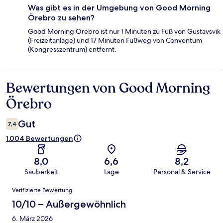
Was gibt es in der Umgebung von Good Morning
Örebro zu sehen?
Good Morning Örebro ist nur 1 Minuten zu Fuß von Gustavsvik
(Freizeitanlage) und 17 Minuten Fußweg von Conventum
(Kongresszentrum) entfernt.
Bewertungen von Good Morning
Bewertungen
Örebro
Gut
7,4
1.004 Bewertungen
8,0
6,6
8,2
Sauberkeit
Lage
Personal & Service
Bewertungen
Verifizierte Bewertung
10/10 – Außergewöhnlich
6. März 2026