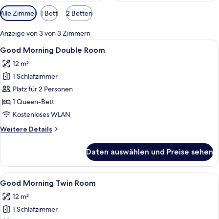
Verfügbare
Alle Zimmer
1 Bett
2 Betten
Filter
für
Anzeige von 3 von 3 Zimmern
Zimmer
Alle
Ein Hotelzimmer mit Bett, einem fens
6
Good Morning Double Room
Fotos
12 m²
für
1 Schlafzimmer
Good
Morning
Platz für 2 Personen
Double
1 Queen-Bett
Room
Kostenloses WLAN
anzeigen
Weitere
Weitere Details
Details
für
Daten auswählen und Preise sehen
Good
Morning
Double
Alle
Ein Hotelzimmer mit zwei Betten, ein
10
Room
Good Morning Twin Room
Fotos
12 m²
für
1 Schlafzimmer
Good