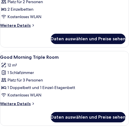
Morning
Platz für 2 Personen
Twin
2 Einzelbetten
Room
Kostenloses WLAN
anzeigen
Weitere
Weitere Details
Details
für
Daten auswählen und Preise sehen
Good
Morning
Twin
Alle
Ein kleines Hotelzimmer mit Etagenbett
11
Room
Good Morning Triple Room
Fotos
12 m²
für
1 Schlafzimmer
Good
Morning
Platz für 3 Personen
Triple
1 Doppelbett und 1 Einzel-Etagenbett
Room
Kostenloses WLAN
anzeigen
Weitere
Weitere Details
Details
für
Daten auswählen und Preise sehen
Good
Morning