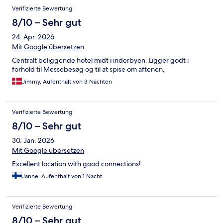
der (abgeschlossene) Kühlschrank war oder von der (eigentlich
Verifizierte Bewertung
ausgestellten) Klimaanlage kam, weiß ich nicht. Somit werde ich
wohl nicht mehr hier übernachten, denn nicht schlafen können
8/10 – Sehr gut
für 153.-€ ist für mich ein Ausschluss-Kriterium. Sorry!
24. Apr. 2026
Mit Google übersetzen
Centralt beliggende hotel midt i inderbyen. Ligger godt i
forhold til Messebesøg og til at spise om aftenen,
Jimmy, Aufenthalt von 3 Nächten
Verifizierte Bewertung
8/10 – Sehr gut
30. Jan. 2026
Mit Google übersetzen
Excellent location with good connections!
Janne, Aufenthalt von 1 Nacht
Verifizierte Bewertung
8/10 – Sehr gut