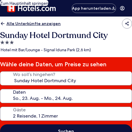
Zum Hauptinhalt springen
App herunterladen
Alle Unterkünfte anzeigen
Sunday Hotel Dortmund City
3.0-
Sterne-
Hotel mit Bar/Lounge - Signal Iduna Park (2,6 km)
Unterkunft
Wähle deine Daten, um Preise zu sehen
Wo soll’s hingehen?
Daten
Gäste
Suchen