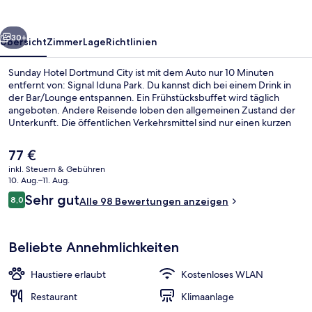
rück
Weiter
30+
Übersicht
Zimmer
Lage
Richtlinien
Sunday Hotel Dortmund City ist mit dem Auto nur 10 Minuten
entfernt von: Signal Iduna Park. Du kannst dich bei einem Drink in
der Bar/Lounge entspannen. Ein Frühstücksbuffet wird täglich
angeboten. Andere Reisende loben den allgemeinen Zustand der
Unterkunft. Die öffentlichen Verkehrsmittel sind nur einen kurzen
Fußmarsch entfernt: Zur Stadtbahn-Haltestelle Kampstraße sind es
nur wenige Schritte und zur Stadtbahn-Haltestelle Westentor 6
Der
77 €
Minuten.
aktuelle
inkl. Steuern & Gebühren
Preis
10. Aug.–11. Aug.
Einkaufszentrum
beträgt
Bewertungen
Sehr gut
8,0
Alle 98 Bewertungen anzeigen
77 €.
8,0 von 10.
Beliebte Annehmlichkeiten
Haustiere erlaubt
Kostenloses WLAN
Restaurant
Klimaanlage