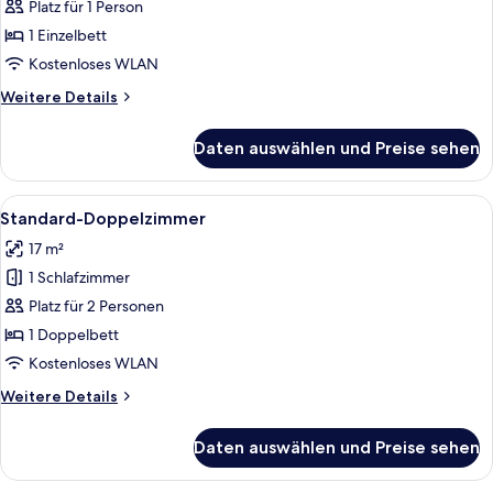
Einzelzimmer
Platz für 1 Person
anzeigen
1 Einzelbett
Kostenloses WLAN
Weitere
Weitere Details
Details
für
Daten auswählen und Preise sehen
Standard-
Einzelzimmer
Alle
Ein Hotelzimmer mit einem großen Bet
4
Standard-Doppelzimmer
Fotos
17 m²
für
1 Schlafzimmer
Standard-
Doppelzimmer
Platz für 2 Personen
anzeigen
1 Doppelbett
Kostenloses WLAN
Weitere
Weitere Details
Details
für
Daten auswählen und Preise sehen
Standard-
Doppelzimmer