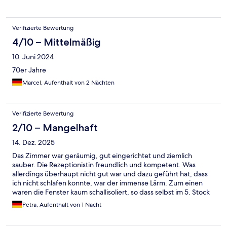
Verifizierte Bewertung
4/10 – Mittelmäßig
10. Juni 2024
70er Jahre
Marcel, Aufenthalt von 2 Nächten
Verifizierte Bewertung
2/10 – Mangelhaft
14. Dez. 2025
Das Zimmer war geräumig, gut eingerichtet und ziemlich
sauber. Die Rezeptionistin freundlich und kompetent. Was
allerdings überhaupt nicht gut war und dazu geführt hat, dass
ich nicht schlafen konnte, war der immense Lärm. Zum einen
waren die Fenster kaum schallisoliert, so dass selbst im 5. Stock
Gespräche, Streit, Gesänge von der Strasse zu hören waren.
Petra, Aufenthalt von 1 Nacht
Des weiteren waren das Türklatschen etc. vom Flur sehr laut.
Und es gab ein permanentes Brummen, das sehr störte. Ob es