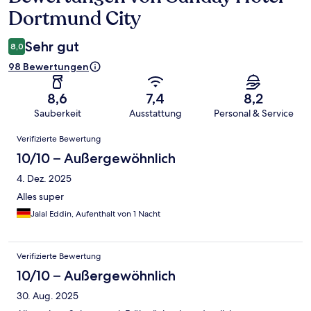
Dortmund City
Sehr gut
8,0
98 Bewertungen
8,6
7,4
8,2
Sauberkeit
Ausstattung
Personal & Service
Bewertungen
Verifizierte Bewertung
10/10 – Außergewöhnlich
4. Dez. 2025
Alles super
Jalal Eddin, Aufenthalt von 1 Nacht
Verifizierte Bewertung
10/10 – Außergewöhnlich
30. Aug. 2025