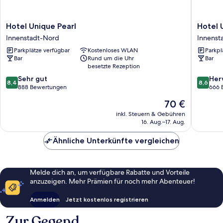
Hotel
Hotel
Hotel Unique Pearl
Hotel 
Unique
Unique
Innenstadt-Nord
Innenst
Pearl
Dortmu
Parkplätze verfügbar
Kostenloses WLAN
Parkpl
Innenstadt-
Hauptb
Bar
Rund um die Uhr
Bar
Nord
Innenst
besetzte Rezeption
West
8.4
8.6
Sehr gut
Her
8,4
8,6
von
von
888 Bewertungen
666 
10,
10,
Der
70 €
Sehr
Hervorr
Preis
gut,
666
inkl. Steuern & Gebühren
beträgt
16. Aug.–17. Aug.
888
Bewert
70 €
Bewertungen
Ähnliche Unterkünfte vergleichen
Melde dich an, um verfügbare Rabatte und Vorteile
anzuzeigen. Mehr Prämien für noch mehr Abenteuer!
Anmelden
Jetzt kostenlos registrieren
Zur Gegend