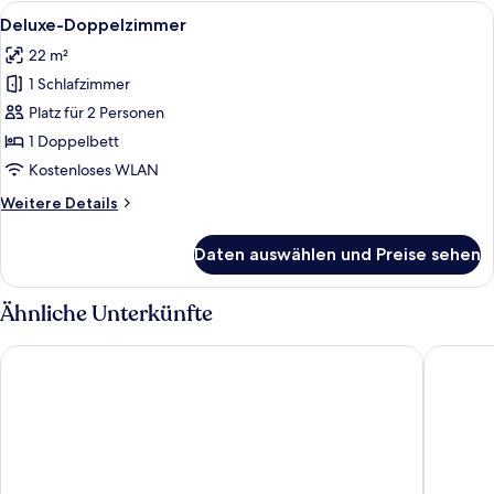
Alle
Ein Hotelzimmer mit einem Bett, zwei 
4
Deluxe-Doppelzimmer
Fotos
22 m²
für
1 Schlafzimmer
Deluxe-
Doppelzimmer
Platz für 2 Personen
anzeigen
1 Doppelbett
Kostenloses WLAN
Weitere
Weitere Details
Details
für
Daten auswählen und Preise sehen
Deluxe-
Doppelzimmer
Ähnliche Unterkünfte
Hotel Unique Pearl
Hotel U