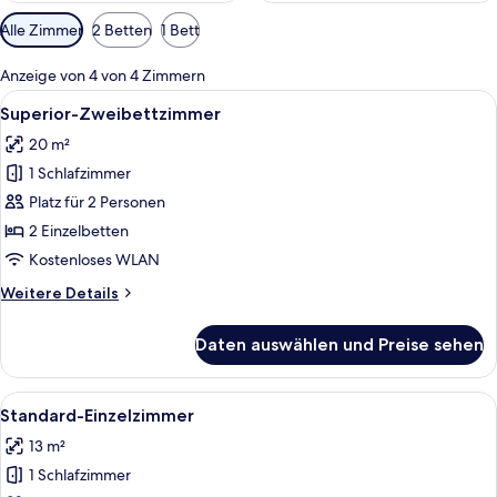
Verfügbare
Alle Zimmer
2 Betten
1 Bett
Filter
für
Anzeige von 4 von 4 Zimmern
Zimmer
Alle
Ein Hotelzimmer mit einem Bett, zwei
4
Superior-Zweibettzimmer
Fotos
20 m²
für
1 Schlafzimmer
Superior-
Zweibettzimmer
Platz für 2 Personen
anzeigen
2 Einzelbetten
Kostenloses WLAN
Weitere
Weitere Details
Details
für
Daten auswählen und Preise sehen
Superior-
Zweibettzimmer
Alle
Ein Hotelzimmer mit einem Bett, eine
4
Standard-Einzelzimmer
Fotos
13 m²
für
1 Schlafzimmer
Standard-