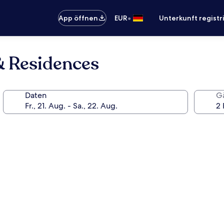
•
App öffnen
EUR
Unterkunft registr
& Residences
Daten
G