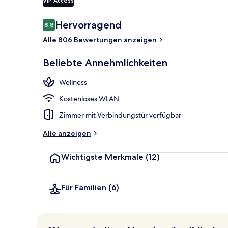
VIP Access
Sitzecke in d
Bewertungen
Hervorragend
8,8
8,8 von 10.
Alle 806 Bewertungen anzeigen
Beliebte Annehmlichkeiten
Wellness
Kostenloses WLAN
Zimmer mit Verbindungstür verfügbar
Alle anzeigen
Wichtigste Merkmale
(12)
Für Familien
(6)