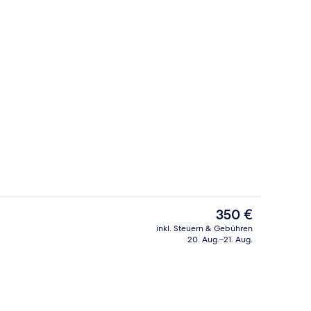
räume für Paare, Sauna, Whirlpool, Dampfbad
Außenbereich
Der
350 €
aktuelle
inkl. Steuern & Gebühren
Preis
20. Aug.–21. Aug.
io
Außenbereich
beträgt
350 €.