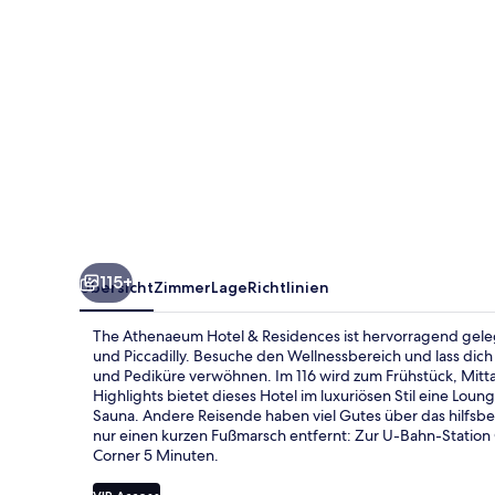
115+
Übersicht
Zimmer
Lage
Richtlinien
The Athenaeum Hotel & Residences ist hervorragend gele
und Piccadilly. Besuche den Wellnessbereich und lass d
und Pediküre verwöhnen. Im 116 wird zum Frühstück, Mitta
Highlights bietet dieses Hotel im luxuriösen Stil eine Lo
Sauna. Andere Reisende haben viel Gutes über das hilfsber
nur einen kurzen Fußmarsch entfernt: Zur U-Bahn-Station
Corner 5 Minuten.