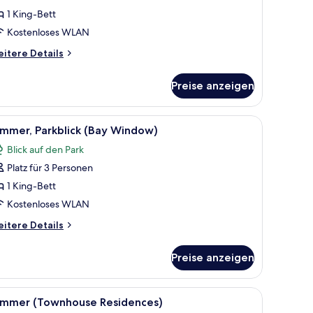
Green
1 King-Bett
ark)
Kostenloses WLAN
nzeigen
itere
itere Details
tails
r
Preise anzeigen
ite
reen
rk)
ssel.
roßen Bett, einem Schreibtisch, einem Stuhl und einem Vorhangfenster.
le
Ein Hotelzimmer mit einem großen Bett, einem
6
immer, Parkblick (Bay Window)
otos
Blick auf den Park
ür
Platz für 3 Personen
immer,
arkblick
1 King-Bett
Bay
Kostenloses WLAN
indow)
itere
itere Details
nzeigen
tails
r
Preise anzeigen
mmer,
rkblick
ay
ner, Bademäntel, Hausschuhe
le
1 Schlafzimmer, Bettwäsche aus ägyptischer 
9
indow)
immer (Townhouse Residences)
otos