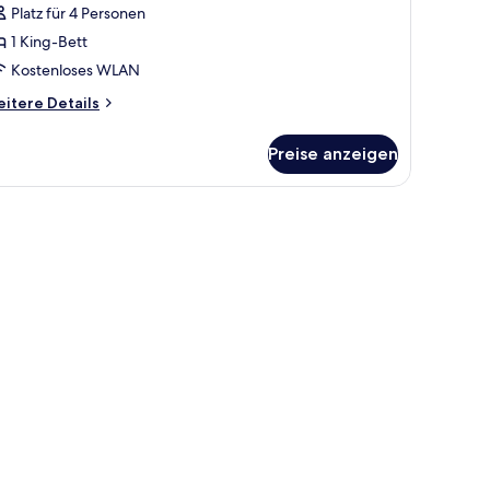
Platz für 4 Personen
ür
1 King-Bett
immer
Townhouse
Kostenloses WLAN
esidences)
itere
itere Details
nzeigen
tails
r
Preise anzeigen
immer
ownhouse
sidences)