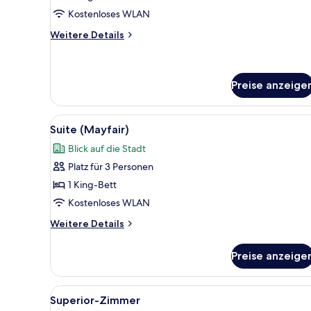
Zimmer
Kostenloses WLAN
anzeigen
Weitere
Weitere Details
Details
für
Deluxe-
Zimmer
Preise anzeige
Alle
Ein Hotelzimmer mit einem Bet
5
Suite (Mayfair)
Fotos
Blick auf die Stadt
für
Platz für 3 Personen
Suite
(Mayfair)
1 King-Bett
anzeigen
Kostenloses WLAN
Weitere
Weitere Details
Details
für
Preise anzeige
Suite
(Mayfair)
Alle
Ein Hotelzimmer mit einem groß
5
Superior-Zimmer
Fotos