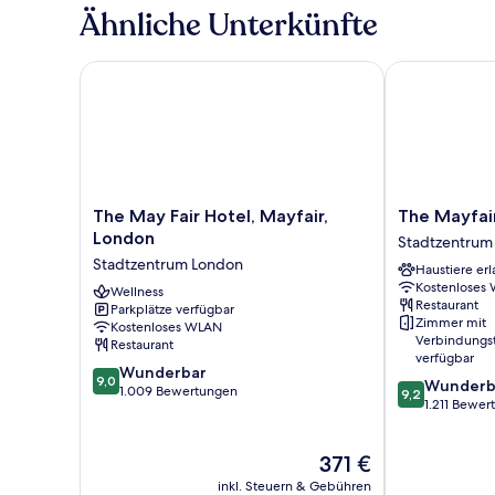
Ähnliche Unterkünfte
The May Fair Hotel, Mayfair, London
The Mayfair 
The
The
The May Fair Hotel, Mayfair,
The Mayfai
May
Mayfair
London
Stadtzentrum
Fair
Townhouse
Stadtzentrum London
Haustiere erl
Hotel,
Stadtzentrum
Kostenloses
Mayfair,
Wellness
London
Restaurant
Parkplätze verfügbar
London
Zimmer mit
Kostenloses WLAN
Stadtzentrum
Verbindungs
Restaurant
London
verfügbar
9.0
Wunderbar
9,0
9.2
Wunderb
von
1.009 Bewertungen
9,2
von
1.211 Bewe
10,
10,
Wunderbar,
Wunderbar,
1.009
Der
371 €
1.211
Bewertungen
Preis
Bewertungen
inkl. Steuern & Gebühren