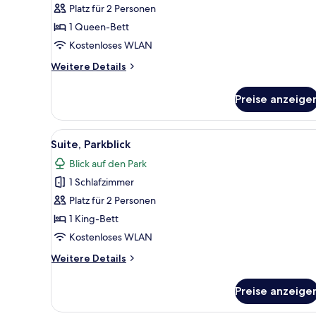
Platz für 2 Personen
für
1 Queen-Bett
Superior-
Zimmer
Kostenloses WLAN
anzeigen
Weitere
Weitere Details
Details
für
Preise anzeige
Superior-
Zimmer
Alle
Suite, Parkblick | 1 Schlafzim
5
Suite, Parkblick
Fotos
Blick auf den Park
für
1 Schlafzimmer
Suite,
Parkblick
Platz für 2 Personen
anzeigen
1 King-Bett
Kostenloses WLAN
Weitere
Weitere Details
Details
für
Preise anzeige
Suite,
Parkblick