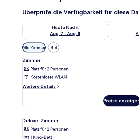
Überprüfe die Verfügbarkeit für diese D
Überprüfe die Verfügbarkeit für heute Nacht, Aug. 7
Überprüfe die
Heute Nacht
Aug. 7 - Aug. 8
A
Verfügbare
Alle Zimmer
1 Bett
Filter
Alle
Ein Hotelzimmer mit einem gro
für
3
Zimmer
Fotos
Zimmer
Platz für 2 Personen
für
Kostenloses WLAN
Zimmer
anzeigen
Weitere
Weitere Details
Details
für
Preise anzeige
Zimmer
Alle
Ein Hotelzimmer mit einem groß
9
Deluxe-Zimmer
Fotos
Platz für 2 Personen
für
1 King-Bett
Deluxe-