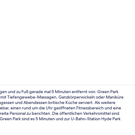
Behandlungs
gen und zu Fuß gerade mal 5 Minuten entfernt von: Green Park
ich mit Tiefengewebe-Massagen, Ganzkörperwickeln oder Maniküre
gessen und Abendessen britische Küche serviert. Als weitere
Terrasse/Pat
ungebar, einen rund um die Uhr geöffneten Fitnessbereich und eine
eite Personal zu berichten. Die öffentlichen Verkehrsmittel sind
 Green Park sind es 5 Minuten und zur U-Bahn-Station Hyde Park