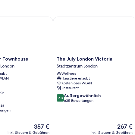
Townhouse
The July London Victoria
The
r Townhouse
The July London Victoria
July
 London
Stadtzentrum London
London
aubt
Wellness
Victoria
 WLAN
Haustiere erlaubt
Stadtzentrum
Kostenloses WLAN
London
Restaurant
tür
9.8
Außergewöhnlich
9,8
von
635 Bewertungen
ar
10,
rtungen
Außergewöhnlich,
635
Bewertungen
Der
Der
357 €
267 €
Preis
Preis
inkl. Steuern & Gebühren
inkl. Steuern & Gebühren