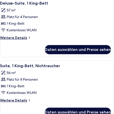
Alle
6
Deluxe-Suite, 1 King-Bett
Fotos
57 m²
für
Platz für 4 Personen
Deluxe-
Suite,
1 King-Bett
1 King-
Kostenloses WLAN
Bett
Weitere
Weitere Details
anzeigen
Details
für
Daten auswählen und Preise sehen
Deluxe-
Suite,
1 King-
Alle
Ein Hotelzimmer mit einem großen Bett
6
Bett
Suite, 1 King-Bett, Nichtraucher
Fotos
56 m²
für
Platz für 4 Personen
Suite,
1 King-
1 King-Bett
Bett,
Kostenloses WLAN
Nichtraucher
Weitere
Weitere Details
anzeigen
Details
für
Daten auswählen und Preise sehen
Suite,