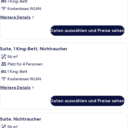
1 King-
1 King-Bett
-
anzeigen
Bett,
WATER
Kostenloses WLAN
VIEW
Nichtraucher
Weitere
Weitere Details
anzeigen
Details
für
Daten auswählen und Preise sehen
Suite,
1 King-
Bett,
Alle
Ein Hotelzimmer mit Fernseher, Esstis
7
Nichtraucher
Suite, 1 King-Bett, Nichtraucher
Fotos
56 m²
für
Platz für 4 Personen
Suite,
1 King-
1 King-Bett
Bett,
Kostenloses WLAN
Nichtraucher
Weitere
Weitere Details
anzeigen
Details
für
Daten auswählen und Preise sehen
Suite,
1 King-
Bett,
Alle
Ein Hotelzimmer mit zwei Betten, ein
6
Nichtraucher
Suite, Nichtraucher
Fotos
56 m²