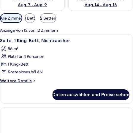
Aug. 7 - Aug. 9
Aug. 14 - Aug. 16
Verfügbare
Alle Zimmer
1 Bett
2 Betten
Filter
für
Anzeige von 12 von 12 Zimmern
Zimmer
Alle
Ein Hotelzimmer mit einem hölzernen 
6
Suite, 1 King-Bett, Nichtraucher
Fotos
56 m²
für
Platz für 4 Personen
Suite,
1 King-
1 King-Bett
Bett,
Kostenloses WLAN
Nichtraucher
Weitere
Weitere Details
anzeigen
Details
für
Daten auswählen und Preise sehen
Suite,
1 King-
Bett,
Nichtraucher