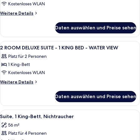
ROOM
Kostenloses WLAN
SUITE-
Weitere
Weitere Details
2
Details
für
QUEEN
Daten auswählen und Preise sehen
2
BEDS-
ROOM
NONSMOKING
SUITE-
Alle
Ein Hotelzimmer mit einem großen Bett
8
anzeigen
2
2 ROOM DELUXE SUITE - 1 KING BED - WATER VIEW
Fotos
QUEEN
Platz für 2 Personen
BEDS-
für
NONSMOKING
1 King-Bett
2
ROOM
Kostenloses WLAN
DELUXE
Weitere
Weitere Details
SUITE
Details
für
-
Daten auswählen und Preise sehen
2
1
ROOM
KING
DELUXE
Alle
Ein Hotelzimmer mit einem großen Bett
6
BED
SUITE
Suite, 1 King-Bett, Nichtraucher
Fotos
-
-
56 m²
1
für
WATER
KING
Platz für 4 Personen
Suite,
VIEW
BED