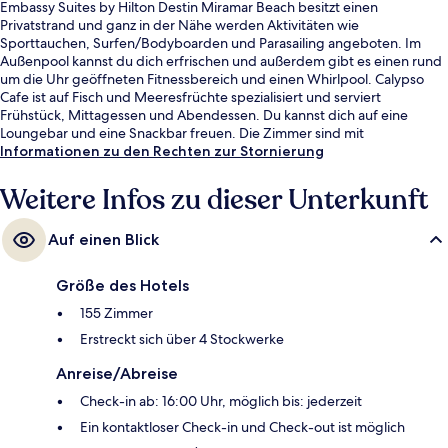
Embassy Suites by Hilton Destin Miramar Beach besitzt einen
Privatstrand und ganz in der Nähe werden Aktivitäten wie
Sporttauchen, Surfen/Bodyboarden und Parasailing angeboten. Im
Außenpool kannst du dich erfrischen und außerdem gibt es einen rund
um die Uhr geöffneten Fitnessbereich und einen Whirlpool. Calypso
Cafe ist auf Fisch und Meeresfrüchte spezialisiert und serviert
Frühstück, Mittagessen und Abendessen. Du kannst dich auf eine
Loungebar und eine Snackbar freuen. Die Zimmer sind mit
Kühlschränken und Mikrowellen versehen. Andere Reisende lieben das
Informationen zu den Rechten zur Stornierung
hilfsbereite Personal und die Lage in Strandnähe.
Weitere Infos zu dieser Unterkunft
Auf einen Blick
Größe des Hotels
155 Zimmer
Erstreckt sich über 4 Stockwerke
Anreise/Abreise
Check-in ab: 16:00 Uhr, möglich bis: jederzeit
Ein kontaktloser Check-in und Check-out ist möglich