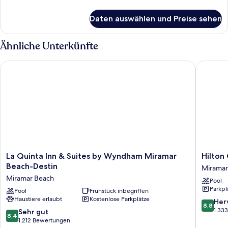
(with
Details
Sleeper
für
Daten auswählen und Preise sehen
Suite,
Sofa)
2 Queen-
anzeigen
Betten,
Ähnliche Unterkünfte
Nichtraucher
(with
La Quinta Inn & Suites by Wyndham Miramar Beach-Destin
Hilton G
Sleeper
Sofa)
La
Hilton
La Quinta Inn & Suites by Wyndham Miramar
Hilton
Quinta
Garden
Beach-Destin
Miramar
Inn
Inn
Miramar Beach
Pool
&
Destin
Parkpl
Suites
Pool
Frühstück inbegriffen
Miramar
Haustiere erlaubt
Kostenlose Parkplätze
by
Beach
8.8
Her
8,8
Wyndham
Miramar
von
1.33
8.4
Sehr gut
8,4
Miramar
Beach
10,
von
1.212 Bewertungen
Beach-