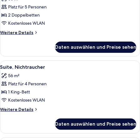
für
Platz für 5 Personen
Suite,
Nichtraucher
2 Doppelbetten
anzeigen
Kostenloses WLAN
Weitere
Weitere Details
Details
für
Daten auswählen und Preise sehen
Suite,
Nichtraucher
Alle
Ein Hotelzimmer mit Fernseher, Esstis
7
Suite, Nichtraucher
Fotos
56 m²
für
Platz für 4 Personen
Suite,
Nichtraucher
1 King-Bett
anzeigen
Kostenloses WLAN
Weitere
Weitere Details
Details
für
Daten auswählen und Preise sehen
Suite,
Nichtraucher
Ein Hotelzimmer mit einem großen Bett