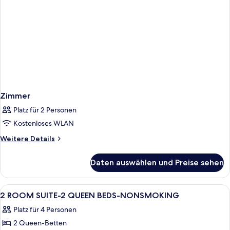
Zimmer
Platz für 2 Personen
Kostenloses WLAN
Weitere
Weitere Details
Details
für
Daten auswählen und Preise sehen
Zimmer
Alle
Ein Hotelzimmer mit zwei Betten, ein
14
2 ROOM SUITE-2 QUEEN BEDS-NONSMOKING
Fotos
Platz für 4 Personen
für
2 Queen-Betten
2