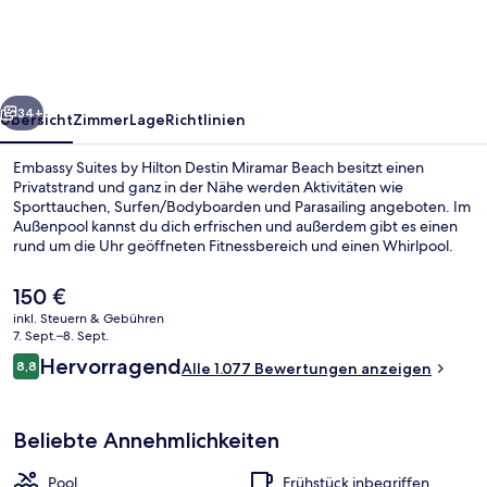
Hilton
Destin
Miramar
rück
Weiter
Beach
34+
Übersicht
Zimmer
Lage
Richtlinien
Embassy Suites by Hilton Destin Miramar Beach besitzt einen
Privatstrand und ganz in der Nähe werden Aktivitäten wie
Sporttauchen, Surfen/Bodyboarden und Parasailing angeboten. Im
Außenpool kannst du dich erfrischen und außerdem gibt es einen
rund um die Uhr geöffneten Fitnessbereich und einen Whirlpool.
Calypso Cafe ist auf Fisch und Meeresfrüchte spezialisiert und
serviert Frühstück, Mittagessen und Abendessen. Du kannst dich
Der
150 €
auf eine Loungebar und eine Snackbar freuen. Die Zimmer sind mit
aktuelle
inkl. Steuern & Gebühren
Kühlschränken und Mikrowellen versehen. Andere Reisende lieben
Preis
7. Sept.–8. Sept.
das hilfsbereite Personal und die Lage in Strandnähe.
Privatstrand in der Nähe, weißer Sand
beträgt
Bewertungen
Hervorragend
8,8
Alle 1.077 Bewertungen anzeigen
150 €.
8,8 von 10.
Beliebte Annehmlichkeiten
Pool
Frühstück inbegriffen