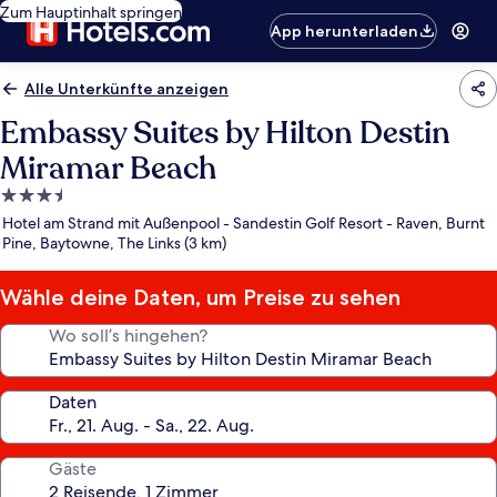
Zum Hauptinhalt springen
App herunterladen
Alle Unterkünfte anzeigen
Embassy Suites by Hilton Destin
Miramar Beach
3.5-
Sterne-
Hotel am Strand mit Außenpool - Sandestin Golf Resort - Raven, Burnt
Unterkunft
Pine, Baytowne, The Links (3 km)
Wähle deine Daten, um Preise zu sehen
Wo soll’s hingehen?
Daten
Gäste