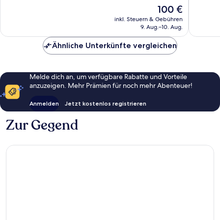
Hervorr
10,
Der
100 €
Destin
1.333
Sehr
Preis
Miramar
Bewert
gut,
inkl. Steuern & Gebühren
beträgt
Beach
9. Aug.–10. Aug.
1.212
100 €
Bewertungen
Ähnliche Unterkünfte vergleichen
Melde dich an, um verfügbare Rabatte und Vorteile
anzuzeigen. Mehr Prämien für noch mehr Abenteuer!
Anmelden
Jetzt kostenlos registrieren
Zur Gegend