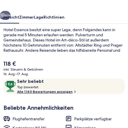
rück
Weiter
41+
Übersicht
Zimmer
Lage
Richtlinien
Hotel Essence besitzt eine super Lage, denn Folgendes kann in
gerade mal 5 Minuten erlaufen werden: Pulverturm und
Gemeindehaus. Dieses Hotel im Art-déco-Stil ist außerdem
höchstens 10 Gehminuten entfernt von: Altstädter Ring und Prager
Rathausuhr. Andere Reisende lieben das hilfsbereite Personal und
das Frühstück. Die Unterkunft ist nur einen kurzen Fußmarsch von
den öffentlichen Verkehrsmitteln entfernt: Bis zur U-Bahn sind es
Der
118 €
wenige Schritte (Straßenbahnhaltestelle Jindřišská) bzw. 5 Minuten
aktuelle
inkl. Steuern & Gebühren
(Metrostation Náměstí Republiky).
Preis
16. Aug.–17. Aug.
Blick von der Unterkunft
beträgt
Bewertungen
9,6
Sehr beliebt
118 €.
T
von
Top bewertet
o
Alle 1.140 Bewertungen anzeigen
10,
p
Sehr
beliebt
Beliebte Annehmlichkeiten
b
e
w
Flughafentransfer
Parkplätze verfügbar
e
r