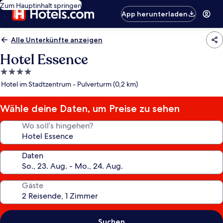
Zum Hauptinhalt springen
App herunterladen
Alle Unterkünfte anzeigen
Hotel Essence
4.0-
Sterne-
Hotel im Stadtzentrum - Pulverturm (0,2 km)
Unterkunft
Wähle deine Daten, um Preise zu sehen
Wo soll’s hingehen?
Daten
Gäste
Suchen