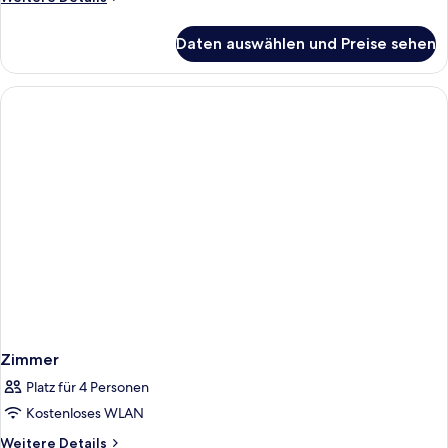
Details
für
Daten auswählen und Preise sehen
Suite
Zimmer
Platz für 4 Personen
Kostenloses WLAN
Weitere
Weitere Details