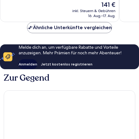
Außergewöhnlich,
Wunder
Der
141 €
3.443
1.037
Preis
inkl. Steuern & Gebühren
Bewertungen
Bewert
beträgt
16. Aug.–17. Aug.
141 €
Ähnliche Unterkünfte vergleichen
Melde dich an, um verfügbare Rabatte und Vorteile
anzuzeigen. Mehr Prämien für noch mehr Abenteuer!
Anmelden
Jetzt kostenlos registrieren
Zur Gegend