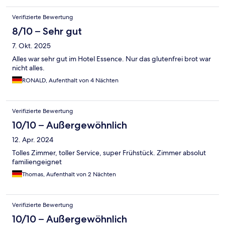
etwas gründlicher sein können. Beim Frühstück war die Auswahl
eher überschaubar – es gab überwiegend Toastbrot und leider
Verifizierte Bewertung
keine frischen Brötchen, was wir etwas vermisst haben. Trotz
dieser kleinen Kritikpunkte hatten wir einen angenehmen
8/10 – Sehr gut
Aufenthalt und würden das Hotel wieder buchen.
7. Okt. 2025
Alles war sehr gut im Hotel Essence. Nur das glutenfrei brot war
nicht alles.
RONALD, Aufenthalt von 4 Nächten
Verifizierte Bewertung
10/10 – Außergewöhnlich
12. Apr. 2024
Tolles Zimmer, toller Service, super Frühstück. Zimmer absolut
familiengeignet
Thomas, Aufenthalt von 2 Nächten
Verifizierte Bewertung
10/10 – Außergewöhnlich