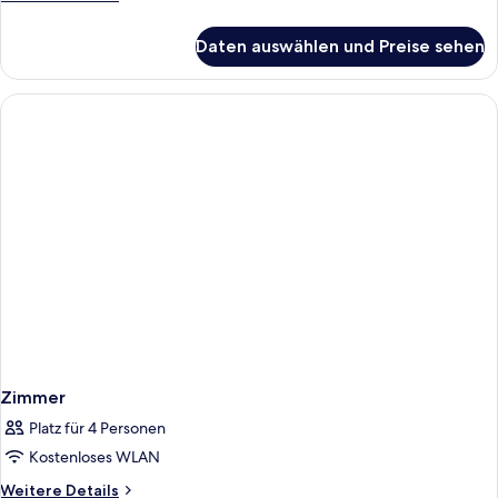
Details
für
Daten auswählen und Preise sehen
Zimmer
Zimmer
Platz für 4 Personen
Kostenloses WLAN
Weitere
Weitere Details