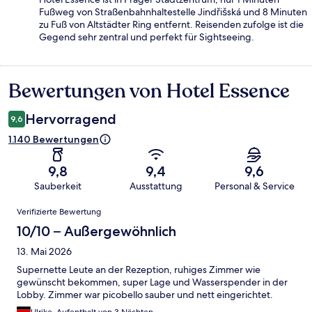
Fußweg von Straßenbahnhaltestelle Jindřišská und 8 Minuten
zu Fuß von Altstädter Ring entfernt. Reisenden zufolge ist die
Gegend sehr zentral und perfekt für Sightseeing.
Bewertungen von Hotel Essence
Bewertungen
Hervorragend
9,6
1.140 Bewertungen
9,8
9,4
9,6
Sauberkeit
Ausstattung
Personal & Service
Bewertungen
Verifizierte Bewertung
10/10 – Außergewöhnlich
13. Mai 2026
Supernette Leute an der Rezeption, ruhiges Zimmer wie
gewünscht bekommen, super Lage und Wasserspender in der
Lobby. Zimmer war picobello sauber und nett eingerichtet.
Ulrike, Aufenthalt von 3 Nächten