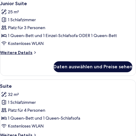
Alle
6
Junior Suite
Fotos
25 m²
für
1 Schlafzimmer
Junior
Suite
Platz für 3 Personen
anzeigen
1 Queen-Bett und 1 Einzel-Schlafsofa ODER 1 Queen-Bett
Kostenloses WLAN
Weitere
Weitere Details
Details
für
Daten auswählen und Preise sehen
Junior
Suite
Alle
Ein Hotelzimmer mit einem Bett, eine
6
Suite
Fotos
32 m²
für
1 Schlafzimmer
Suite
anzeigen
Platz für 4 Personen
1 Queen-Bett und 1 Queen-Schlafsofa
Kostenloses WLAN
Weitere
Weitere Details