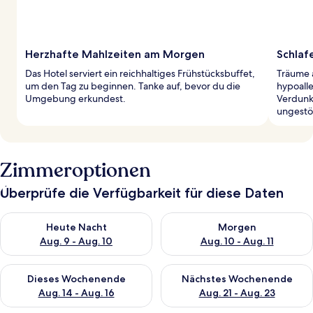
Herzhafte Mahlzeiten am Morgen
Schlaf
Das Hotel serviert ein reichhaltiges Frühstücksbuffet,
Träume 
um den Tag zu beginnen. Tanke auf, bevor du die
hypoall
Umgebung erkundest.
Verdunk
ungestör
Zimmeroptionen
Überprüfe die Verfügbarkeit für diese Daten
Überprüfe die Verfügbarkeit für heute Nacht, Aug. 9 - Aug. 10
Überprüfe die Verfügbarkeit fü
Heute Nacht
Morgen
Aug. 9 - Aug. 10
Aug. 10 - Aug. 11
Überprüfe die Verfügbarkeit für dieses Wochenende, Aug. 14 -
Überprüfe die Verfügbarkeit f
Dieses Wochenende
Nächstes Wochenende
Aug. 14 - Aug. 16
Aug. 21 - Aug. 23