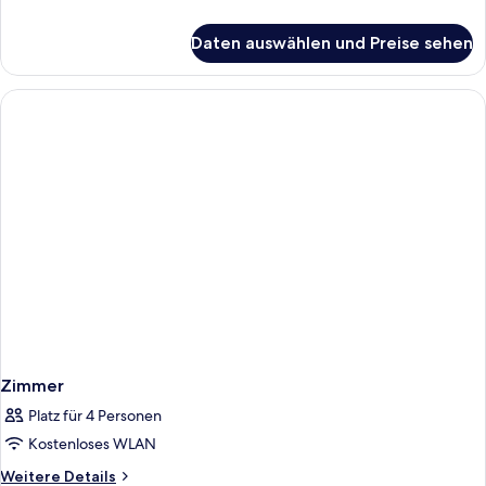
Details
für
Daten auswählen und Preise sehen
Zimmer
Zimmer
Platz für 4 Personen
Kostenloses WLAN
Weitere
Weitere Details