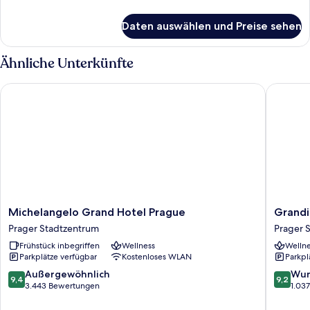
Details
für
Daten auswählen und Preise sehen
Zimmer
Ähnliche Unterkünfte
Michelangelo Grand Hotel Prague
Grandiu
Michelangelo
Grandi
Michelangelo Grand Hotel Prague
Grandi
Grand
Hotel
Prager Stadtzentrum
Prager 
Hotel
Prague
Frühstück inbegriffen
Wellness
Wellne
Prague
Prager
Parkplätze verfügbar
Kostenloses WLAN
Parkpl
Prager
Stadtze
Stadtzentrum
9.4
9.2
Außergewöhnlich
Wun
9,4
9,2
von
von
3.443 Bewertungen
1.03
10,
10,