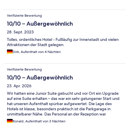
Verifizierte Bewertung
10/10 – Außergewöhnlich
28. Sept. 2023
Tolles, ordentliches Hotel - Fußläufig zur Innenstadt und vielen
Attraktionen der Stadt gelegen.
Dirk, Aufenthalt von 4 Nächten
Verifizierte Bewertung
10/10 – Außergewöhnlich
23. Apr. 2026
Wir hatten eine Junior Suite gebucht und vor Ort ein Upgrade
auf eine Suite erhalten – das war ein sehr gelungener Start und
hat unseren Aufenthalt spürbar aufgewertet. Die Lage des
Hotels ist klasse, besonders praktisch ist die Parkgarage in
unmittelbarer Nähe. Das Personal an der Rezeption war
durchweg sehr freundlich, aufmerksam und zuvorkommend.
Ronald, Aufenthalt von 3 Nächten
Die Zimmerreinigung war insgesamt in Ordnung, hätte jedoch