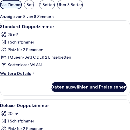
Verfügbare
Alle Zimmer
1 Bett
2 Betten
Über 3 Betten
Filter
für
Anzeige von 8 von 8 Zimmern
Zimmer
Alle
Ein modernes Hotelzimmer mit einem g
8
Standard-Doppelzimmer
Fotos
25 m²
für
1 Schlafzimmer
Standard-
Doppelzimmer
Platz für 2 Personen
anzeigen
1 Queen-Bett ODER 2 Einzelbetten
Kostenloses WLAN
Weitere
Weitere Details
Details
für
Daten auswählen und Preise sehen
Standard-
Doppelzimmer
Alle
Ein Hotelzimmer mit einem Bett, zwei 
8
Deluxe-Doppelzimmer
Fotos
20 m²
für
1 Schlafzimmer
Deluxe-
Doppelzimmer
Platz für 2 Personen