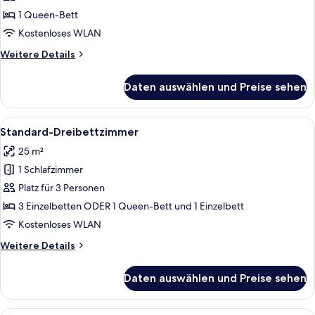
anzeigen
1 Queen-Bett
Kostenloses WLAN
Weitere
Weitere Details
Details
für
Daten auswählen und Preise sehen
Deluxe-
Doppelzimmer
Alle
Ein Hotelzimmer mit einem großen Bett
5
Standard-Dreibettzimmer
Fotos
25 m²
für
1 Schlafzimmer
Standard-
Dreibettzimmer
Platz für 3 Personen
anzeigen
3 Einzelbetten ODER 1 Queen-Bett und 1 Einzelbett
Kostenloses WLAN
Weitere
Weitere Details
Details
für
Daten auswählen und Preise sehen
Standard-
Dreibettzimmer
Ein modernes Hotelzimmer mit Bett, Sch