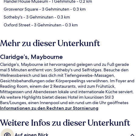
Handel House Museum
- 1 Gehminute
- 0.2 km
Grosvenor Square
- 3 Gehminuten
- 0.3 km
Sotheby's
- 3 Gehminuten
- 0.3 km
Oxford Street
- 3 Gehminuten
- 0.3 km
Mehr zu dieser Unterkunft
Claridge’s, Maybourne
Claridge’s, Maybourne ist hervorragend gelegen und zu Fuß gerade
mal 5 Minuten entfernt von: Sotheby's und Selfridges. Besuche den
Wellnessbereich und lass dich mit Tiefengewebe-Massagen,
Gesichtsbehandlungen oder Körperpeelings verwöhnen. Im Foyer and
Reading Room, einem der 2 Restaurants, wird zum Frühstück,
Mittagessen und Abendessen lokale und internationale Küche serviert.
Als weitere Highlights bietet dieses Hotel im luxuriösen Stil 3
Bars/Lounges, einen Innenpool und ein rund um die Uhr geöffnetes
Fitnesscenter. Andere Reisende lieben das hilfsbereite Personal. Die
Informationen zu den Rechten zur Stornierung
öffentlichen Verkehrsmittel sind nur einen kurzen Fußmarsch entfernt:
Zur Bahnhof Bond Street (Elizabeth Line) sind es 3 Minuten und zur U-
Weitere Infos zu dieser Unterkunft
Bahn-Station Bond Street 3 Minuten.
Auf einen Blick