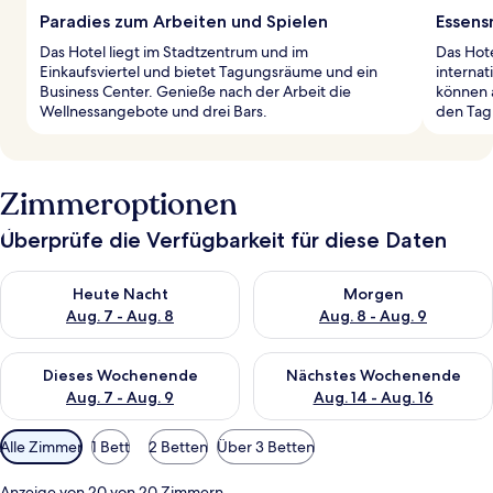
Paradies zum Arbeiten und Spielen
Essens
Das Hotel liegt im Stadtzentrum und im
Das Hote
Einkaufsviertel und bietet Tagungsräume und ein
internat
Business Center. Genieße nach der Arbeit die
können 
Wellnessangebote und drei Bars.
den Tag
Zimmeroptionen
Überprüfe die Verfügbarkeit für diese Daten
Überprüfe die Verfügbarkeit für heute Nacht, Aug. 7 - Aug. 8.
Überprüfe die Verfügbarkeit f
Heute Nacht
Morgen
Aug. 7 - Aug. 8
Aug. 8 - Aug. 9
Überprüfe die Verfügbarkeit für dieses Wochenende, Aug. 7 - 
Überprüfe die Verfügbarkeit f
Dieses Wochenende
Nächstes Wochenende
Aug. 7 - Aug. 9
Aug. 14 - Aug. 16
Verfügbare
Alle Zimmer
1 Bett
2 Betten
Über 3 Betten
Filter
für
Anzeige von 20 von 20 Zimmern