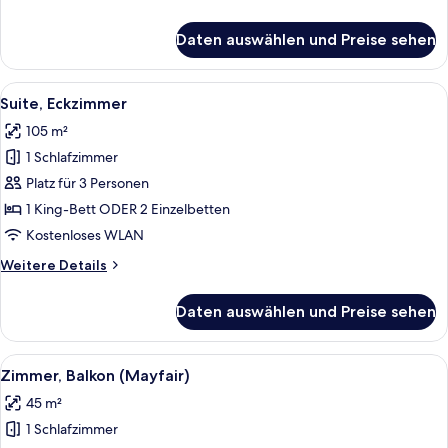
Details
für
Daten auswählen und Preise sehen
Suite
(Mayfair)
Alle
Ein großzügiges Wohnzimmer mit einer
5
Suite, Eckzimmer
Fotos
105 m²
für
1 Schlafzimmer
Suite,
Eckzimmer
Platz für 3 Personen
anzeigen
1 King-Bett ODER 2 Einzelbetten
Kostenloses WLAN
Weitere
Weitere Details
Details
für
Daten auswählen und Preise sehen
Suite,
Eckzimmer
Alle
Ein Hotelzimmer mit einem großen Bett
5
Zimmer, Balkon (Mayfair)
Fotos
45 m²
für
1 Schlafzimmer
Zimmer,