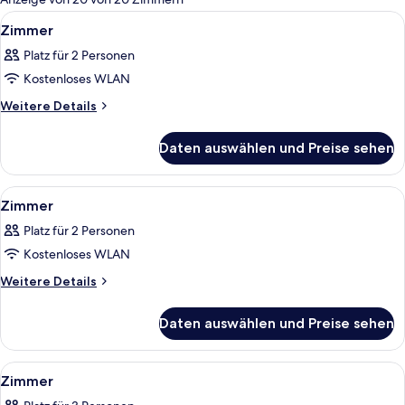
Zimmer
Alle
Ein geräumiges Hotelzimmer mit eine
4
Zimmer
Fotos
Platz für 2 Personen
für
Kostenloses WLAN
Zimmer
anzeigen
Weitere
Weitere Details
Details
für
Daten auswählen und Preise sehen
Zimmer
Alle
Ein Hotelzimmer mit einem großen Bett
6
Zimmer
Fotos
Platz für 2 Personen
für
Kostenloses WLAN
Zimmer
anzeigen
Weitere
Weitere Details
Details
für
Daten auswählen und Preise sehen
Zimmer
Alle
Ein modernes Schlafzimmer mit einem 
10
Zimmer
Fotos