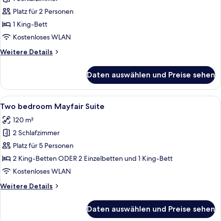
Brook
Suite
Platz für 2 Personen
anzeigen
1 King-Bett
Kostenloses WLAN
Weitere
Weitere Details
Details
für
Daten auswählen und Preise sehen
Brook
Suite
Alle
Ein großes Bett mit Kopfteil, zwei Nac
5
Two bedroom Mayfair Suite
Fotos
120 m²
für
2 Schlafzimmer
Two
bedroom
Platz für 5 Personen
Mayfair
2 King-Betten ODER 2 Einzelbetten und 1 King-Bett
Suite
Kostenloses WLAN
anzeigen
Weitere
Weitere Details
Details
für
Daten auswählen und Preise sehen
Two
bedroom