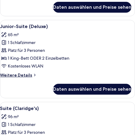
für
Daten auswählen und Preise sehen
Studio
(Claridge's)
Alle
Ein helles Wohnzimmer mit Kamin aus
5
Junior-Suite (Deluxe)
Fotos
65 m²
für
1 Schlafzimmer
Junior-
Suite
Platz für 3 Personen
(Deluxe)
1 King-Bett ODER 2 Einzelbetten
anzeigen
Kostenloses WLAN
Weitere
Weitere Details
Details
für
Daten auswählen und Preise sehen
Junior-
Suite
(Deluxe)
Alle
Suite (Claridge's) | Wohnbereich | LED
5
Suite (Claridge's)
Fotos
96 m²
für
1 Schlafzimmer
Suite
(Claridge's)
Platz für 3 Personen