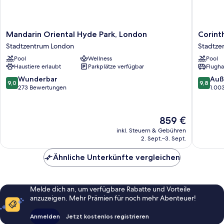
Mandarin
Corinthi
Mandarin Oriental Hyde Park, London
Corint
Oriental
London
Stadtzentrum London
Stadtze
Hyde
Stadtze
Pool
Wellness
Pool
Park,
London
Haustiere erlaubt
Parkplätze verfügbar
Flugha
London
Stadtzentrum
9.0
9.8
Wunderbar
Auß
9,0
9,8
London
von
von
273 Bewertungen
1.00
10,
10,
Wunderbar,
Außerge
273
1.003
Der
859 €
Bewertungen
Bewert
Preis
inkl. Steuern & Gebühren
beträgt
2. Sept.–3. Sept.
859 €
Ähnliche Unterkünfte vergleichen
Melde dich an, um verfügbare Rabatte und Vorteile
anzuzeigen. Mehr Prämien für noch mehr Abenteuer!
Anmelden
Jetzt kostenlos registrieren