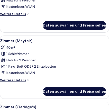
Platz für 3 Personen
für
Kostenloses WLAN
Zimmer
anzeigen
Weitere
Weitere Details
Details
für
Daten auswählen und Preise sehen
Zimmer
Alle
Ein geräumiges Schlafzimmer mit einem
5
Zimmer (Mayfair)
Fotos
40 m²
für
1 Schlafzimmer
Zimmer
(Mayfair)
Platz für 2 Personen
anzeigen
1 King-Bett ODER 2 Einzelbetten
Kostenloses WLAN
Weitere
Weitere Details
Details
für
Daten auswählen und Preise sehen
Zimmer
(Mayfair)
Alle
Ein Hotelzimmer mit einem großen Bet
6
Zimmer (Claridge's)