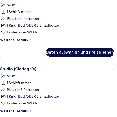
Fotos
50 m²
für
1 Schlafzimmer
Zimmer
(Claridge's)
Platz für 2 Personen
anzeigen
1 King-Bett ODER 2 Einzelbetten
Kostenloses WLAN
Weitere
Weitere Details
Details
für
Daten auswählen und Preise sehen
Zimmer
(Claridge's)
Alle
Ein Hotelzimmer mit einem großen Bett
4
Studio (Claridge's)
Fotos
60 m²
für
1 Schlafzimmer
Studio
(Claridge's)
Platz für 3 Personen
anzeigen
1 King-Bett ODER 2 Einzelbetten
Kostenloses WLAN
Weitere
Weitere Details
Details