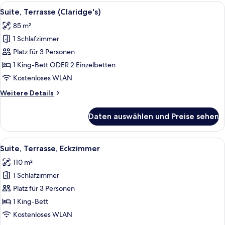
(Claridge's)
Alle
Ein Wohnzimmer mit Sofa, Sesseln, ein
4
Suite, Terrasse (Claridge's)
Fotos
85 m²
für
1 Schlafzimmer
Suite,
Terrasse
Platz für 3 Personen
(Claridge's)
1 King-Bett ODER 2 Einzelbetten
anzeigen
Kostenloses WLAN
Weitere
Weitere Details
Details
für
Daten auswählen und Preise sehen
Suite,
Terrasse
(Claridge's)
Alle
Ein Wohnzimmer mit einem beigen Sofa,
6
Suite, Terrasse, Eckzimmer
Fotos
110 m²
für
1 Schlafzimmer
Suite,
Terrasse,
Platz für 3 Personen
Eckzimmer
1 King-Bett
anzeigen
Kostenloses WLAN