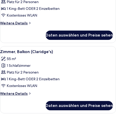
Balkon
Platz für 2 Personen
(Mayfair)
1 King-Bett ODER 2 Einzelbetten
anzeigen
Kostenloses WLAN
Weitere
Weitere Details
Details
für
Daten auswählen und Preise sehen
Zimmer,
Balkon
(Mayfair)
Alle
Zimmer, Balkon (Claridge's) | Hochwer
7
Zimmer, Balkon (Claridge's)
Fotos
55 m²
für
1 Schlafzimmer
Zimmer,
Balkon
Platz für 2 Personen
(Claridge's)
1 King-Bett ODER 2 Einzelbetten
anzeigen
Kostenloses WLAN
Weitere
Weitere Details
Details
für
Daten auswählen und Preise sehen
Zimmer,
Balkon