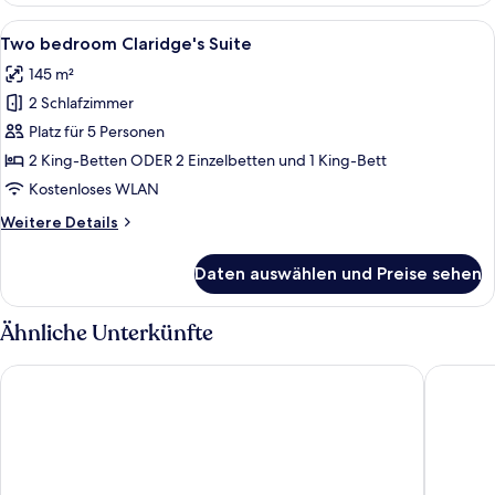
Mayfair
Alle
Ein Hotelzimmer mit einem großen Bett
4
Suite
Two bedroom Claridge's Suite
Fotos
145 m²
für
2 Schlafzimmer
Two
bedroom
Platz für 5 Personen
Claridge's
2 King-Betten ODER 2 Einzelbetten und 1 King-Bett
Suite
Kostenloses WLAN
anzeigen
Weitere
Weitere Details
Details
für
Daten auswählen und Preise sehen
Two
bedroom
Claridge's
Ähnliche Unterkünfte
Suite
Mandarin Oriental Hyde Park, London
Corinthi