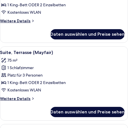
anzeigen
1 King-Bett ODER 2 Einzelbetten
Kostenloses WLAN
Weitere
Weitere Details
Details
für
Daten auswählen und Preise sehen
Suite
(Claridge's)
Alle
Ein modernes Wohnzimmer mit Kamin, z
6
Suite, Terrasse (Mayfair)
Fotos
75 m²
für
1 Schlafzimmer
Suite,
Terrasse
Platz für 3 Personen
(Mayfair)
1 King-Bett ODER 2 Einzelbetten
anzeigen
Kostenloses WLAN
Weitere
Weitere Details
Details
für
Daten auswählen und Preise sehen
Suite,
Terrasse
(Mayfair)
Alle
Ein Hotelzimmer mit einem großen Bet