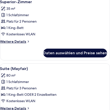
4
Superior-Zimmer
Fotos
35 m²
für
1 Schlafzimmer
Superior-
Zimmer
Platz für 2 Personen
anzeigen
1 King-Bett
Kostenloses WLAN
Weitere
Weitere Details
Details
für
Daten auswählen und Preise sehen
Superior-
Zimmer
Alle
Ein modernes Wohnzimmer mit Sofa, zw
5
Suite (Mayfair)
Fotos
80 m²
für
1 Schlafzimmer
Suite
(Mayfair)
Platz für 3 Personen
anzeigen
1 King-Bett ODER 2 Einzelbetten
Kostenloses WLAN
Weitere
Weitere Details