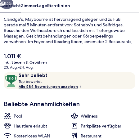
123+
Übersicht
Zimmer
Lage
Richtlinien
Claridge’s, Maybourne ist hervorragend gelegen und zu Fuß
gerade mal 5 Minuten entfernt von: Sotheby's und Selfridges.
Besuche den Wellnessbereich und lass dich mit Tiefengewebe-
Massagen, Gesichtsbehandlungen oder Körperpeelings
verwöhnen. Im Foyer and Reading Room, einem der 2 Restaurants,
wird zum Frühstück, Mittagessen und Abendessen lokale und
internationale Küche serviert. Als weitere Highlights bietet dieses
Der
1.011 €
Hotel im luxuriösen Stil 3 Bars/Lounges, einen Innenpool und ein
aktuelle
inkl. Steuern & Gebühren
rund um die Uhr geöffnetes Fitnesscenter. Andere Reisende lieben
Preis
23. Aug.–24. Aug.
das hilfsbereite Personal. Die öffentlichen Verkehrsmittel sind nur
Außenbereich
beträgt
Bewertungen
9,6
einen kurzen Fußmarsch entfernt: Zur Bahnhof Bond Street
Sehr beliebt
1.011 €.
(Elizabeth Line) sind es 3 Minuten und zur U-Bahn-Station Bond
T
von
Top bewertet
Street 3 Minuten.
o
Alle 584 Bewertungen anzeigen
10,
p
Sehr
beliebt
Beliebte Annehmlichkeiten
b
e
w
Pool
Wellness
e
r
Haustiere erlaubt
Parkplätze verfügbar
t
Kostenloses WLAN
Restaurant
e