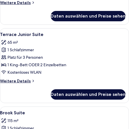
Weitere
Weitere Details
Details
für
Daten auswählen und Preise sehen
Suite,
Terrasse,
Eckzimmer
Alle
Ein modernes Wohnzimmer mit einem g
5
Terrace Junior Suite
Fotos
65 m²
für
1 Schlafzimmer
Terrace
Junior
Platz für 3 Personen
Suite
1 King-Bett ODER 2 Einzelbetten
anzeigen
Kostenloses WLAN
Weitere
Weitere Details
Details
für
Daten auswählen und Preise sehen
Terrace
Junior
Suite
Alle
Ein elegantes Wohnzimmer mit Kamin, 
4
Brook Suite
Fotos
115 m²
für
1 Schlafzimmer